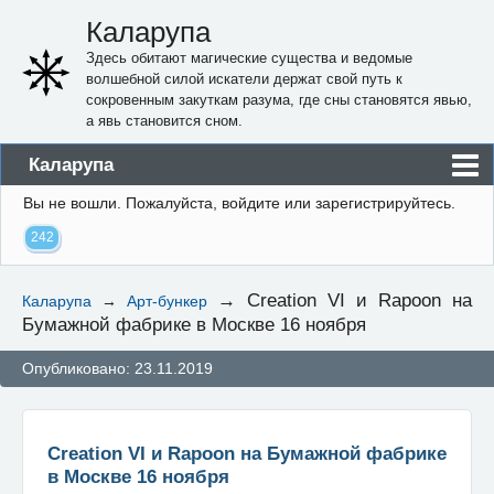
Каларупа
Здесь обитают магические существа и ведомые
волшебной силой искатели держат свой путь к
сокровенным закуткам разума, где сны становятся явью,
а явь становится сном.
Каларупа
Вы не вошли.
Пожалуйста, войдите или зарегистрируйтесь.
Блог
242
Форум
Пользователи
→
Creation VI и Rapoon на
Каларупа
→
Арт-бункер
Бумажной фабрике в Москве 16 ноября
Правила
Регистрация
Опубликовано: 23.11.2019
Вход
Creation VI и Rapoon на Бумажной фабрике
в Москве 16 ноября