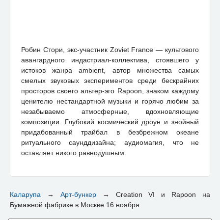
Робин Стори, экс-участник Zoviet France — культового
авангардного индастриал-коллектива, стоявшего у
истоков жанра ambient, автор множества самых
смелых звуковых экспериментов среди бескрайних
просторов своего альтер-эго Rapoon, знаком каждому
ценителю нестандартной музыки и горячо любим за
незабываемо атмосферные, вдохновляющие
композиции. Глубокий космический дроун и знойный
придабованный трайбал в безбрежном океане
ритуального саунддизайна; аудиомагия, что не
оставляет никого равнодушным.
Каларупа
→
Арт-бункер
→
Creation VI и Rapoon на
Бумажной фабрике в Москве 16 ноября