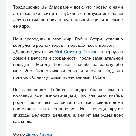
Традиционно мы благодарим всех, кто провёл с нами
этот осенний вечер в глубинных погружениях через
десятилетия истории индустральной сцены в самое
её ядро.
Наш проводник в этот мир, Робин Стори, успешно
вернулся в родной город и передаёт всем привет:
«Дорогие друзья из
Mist Crossing Division
, я вернулся
домой в целости и сохранности после замечательной
поездки в Москву. Большое спасибо за заботу обо
мне. Это был отличный опыт и я очень рад, что
приехал. С наилучшими пожеланиями, Робин».
По заверениям Робина, концерт более чем на
половину был импровизацией, что для него крайне
редко, так что все сопричастные были свидетелями
настоящего акта сотворения. Но впереди другие
эпизоды Великого Делания, а значит мы ждём всех
вас снова!
Фото
Динис Рылов