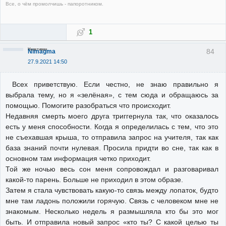
Все, о чём промолчишь - папоротником.
1
Неактивен
84
Nimagma
27.9.2021 14:50
Всех приветствую. Если честно, не знаю правильно я
выбрала тему, но я «зелёная», с тем сюда и обращаюсь за
помощью. Помогите разобраться что происходит.
Недавняя смерть моего друга триггернула так, что оказалось
есть у меня способности. Когда я определилась с тем, что это
не съехавшая крыша, то отправила запрос на учителя, так как
база знаний почти нулевая. Просила придти во сне, так как в
основном там информация четко приходит.
Той же ночью весь сон меня сопровождал и разговаривал
какой-то парень. Больше не приходил в этом образе.
Затем я стала чувствовать какую-то связь между лопаток, будто
мне там ладонь положили горячую. Связь с человеком мне не
знакомым. Несколько недель я размышляла кто бы это мог
быть. И отправила новый запрос «кто ты? С какой целью ты