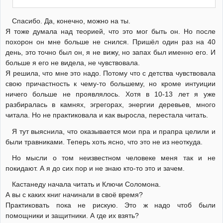
Спасибо. Да, конечно, можно на ты.
Я тоже думала над теорией, что это мог быть он. Но после
похорон он мне больше не снился. Пришёл один раз на 40
день, это точно был он, я не вижу, но запах был именно его. И
больше я его не видела, не чувствовала.
Я решила, что мне это надо. Потому что с детства чувствовала
свою причастность к чему-то большему, но кроме интуиции
ничего больше не проявлялось. Хотя в 10-13 лет я уже
разбиралась в камнях, эгрегорах, энергии деревьев, много
читала. Но не практиковала и как выросла, перестала читать.
Я тут выяснила, что оказывается мои пра и прапра целили и
были травниками. Теперь хоть ясно, что это не из неоткуда.
Но мысли о том неизвестном человеке меня так и не
покидают. А я до сих пор и не знаю кто-то это и зачем.
Кастанеду начала читать и Ключи Соломона.
А вы с каких книг начинали в своё время?
Практиковать пока не рискую. Это ж надо чтоб были
помощники и защитники. А где их взять?