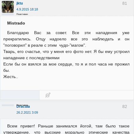
81
jktu
4.9.2015 18:18
Неактивен
Mistrado
Благодарю Вас за совет. Все эти нападения уже
прекратились. Отцу надоело все это наблюдать и он
"поговорил" в реале с этим чудо-"магом".
Тварь, его счастье, что у меня его фото нет. Я бы ему устроил
нападение с последствиями
Если бы он взялся за мое сердце, то я и пол часа не прожил
бы.
Жесть..
Неактивен
82
Dracula
26.2.2021 3:09
Всем привет! Раньше занимался йогой, там было такое
утверждение, что высокие морально этические качества