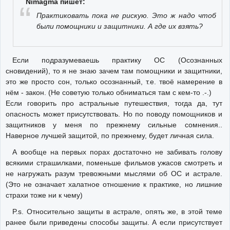
Nimagma пишет:
Практиковать пока не рискую. Это ж надо чтоб
были помощники и защитники. А где их взять?
Если подразумеваешь практику ОС (Осознанных
сновидений), то я не знаю зачем там помощники и защитники,
это же просто сон, только осознанный, т.е. твоё намерение в
нём - закон. (Не советую только обниматься там с кем-то .-.)
Если говорить про астральные путешествия, тогда да, тут
опасность может присутствовать. Но по поводу помощников и
защитников у меня по прежнему сильные сомнения..
Наверное лучшей защитой, по прежнему, будет личная сила.
А вообще на первых порах достаточно не забивать голову
всякими страшилками, поменьше фильмов ужасов смотреть и
не нагружать разум тревожными мыслями об ОС и астрале.
(Это не означает халатное отношение к практике, но лишние
страхи тоже ни к чему)
P.s. Относительно защиты в астрале, опять же, в этой теме
ранее были приведены способы защиты. А если присутствует