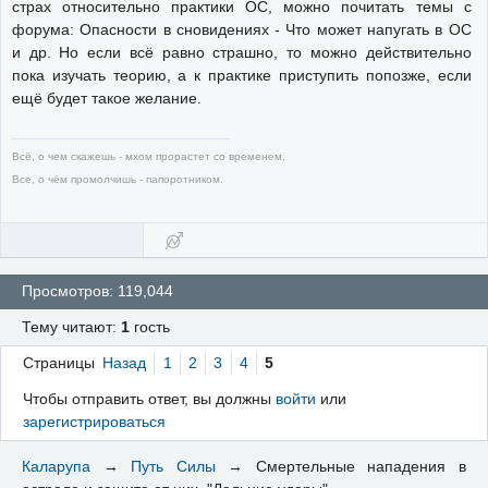
страх относительно практики ОС, можно почитать темы с
форума: Опасности в сновидениях - Что может напугать в ОС
и др. Но если всё равно страшно, то можно действительно
пока изучать теорию, а к практике приступить попозже, если
ещё будет такое желание.
Всё, о чем скажешь - мхом прорастет со временем,
Все, о чём промолчишь - папоротником.
Просмотров: 119,044
Тему читают:
1
гость
Страницы
Назад
1
2
3
4
5
Чтобы отправить ответ, вы должны
войти
или
зарегистрироваться
Каларупа
→
Путь Силы
→
Смертельные нападения в