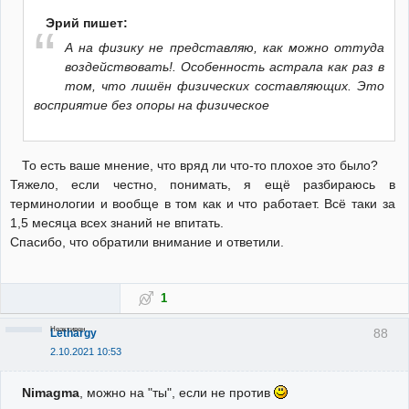
Эрий пишет:
А на физику не представляю, как можно оттуда
воздействовать!. Особенность астрала как раз в
том, что лишён физических составляющих. Это
восприятие без опоры на физическое
То есть ваше мнение, что вряд ли что-то плохое это было?
Тяжело, если честно, понимать, я ещё разбираюсь в
терминологии и вообще в том как и что работает. Всё таки за
1,5 месяца всех знаний не впитать.
Спасибо, что обратили внимание и ответили.
1
Неактивен
88
Lethargy
2.10.2021 10:53
Nimagma
, можно на "ты", если не против