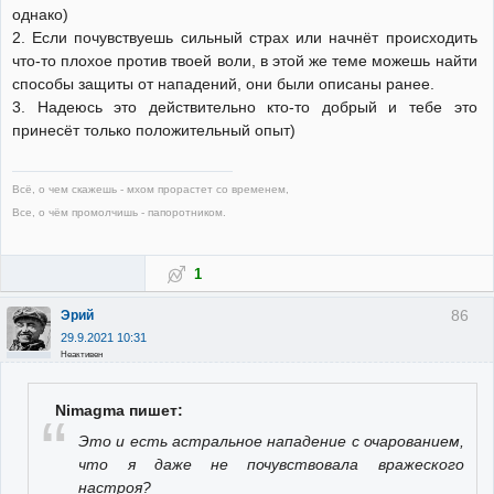
однако)
2. Если почувствуешь сильный страх или начнёт происходить
что-то плохое против твоей воли, в этой же теме можешь найти
способы защиты от нападений, они были описаны ранее.
3. Надеюсь это действительно кто-то добрый и тебе это
принесёт только положительный опыт)
Всё, о чем скажешь - мхом прорастет со временем,
Все, о чём промолчишь - папоротником.
1
86
Эрий
29.9.2021 10:31
Неактивен
Nimagma пишет:
Это и есть астральное нападение с очарованием,
что я даже не почувствовала вражеского
настроя?