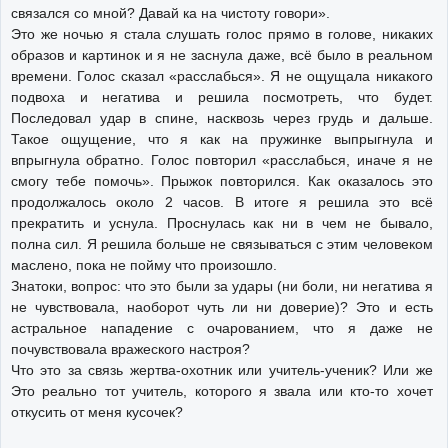
связался со мной? Давай ка на чистоту говори».
Это же ночью я стала слушать голос прямо в голове, никаких
образов и картинок и я не заснула даже, всё было в реальном
времени. Голос сказал «расслабься». Я не ощущала никакого
подвоха и негатива и решила посмотреть, что будет.
Последовал удар в спине, насквозь через грудь и дальше.
Такое ощущение, что я как на пружинке выпрыгнула и
впрыгнула обратно. Голос повторил «расслабься, иначе я не
смогу тебе помочь». Прыжок повторился. Как оказалось это
продолжалось около 2 часов. В итоге я решила это всё
прекратить и уснула. Проснулась как ни в чем не бывало,
полна сил. Я решила больше не связываться с этим человеком
маслено, пока не пойму что произошло.
Знатоки, вопрос: что это были за удары (ни боли, ни негатива я
не чувствовала, наоборот чуть ли ни доверие)? Это и есть
астральное нападение с очарованием, что я даже не
почувствовала вражеского настроя?
Что это за связь жертва-охотник или учитель-ученик? Или же
Это реально тот учитель, которого я звала или кто-то хочет
откусить от меня кусочек?