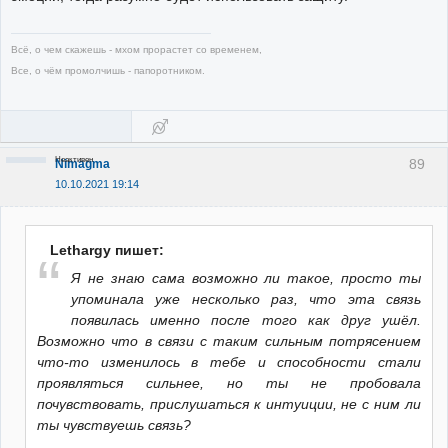
Всё, о чем скажешь - мхом прорастет со временем,
Все, о чём промолчишь - папоротником.
Неактивен
89
Nimagma
10.10.2021 19:14
Lethargy пишет:
Я не знаю сама возможно ли такое, просто ты
упоминала уже несколько раз, что эта связь
появилась именно после того как друг ушёл.
Возможно что в связи с таким сильным потрясением
что-то изменилось в тебе и способности стали
проявляться сильнее, но ты не пробовала
почувствовать, прислушаться к интуиции, не с ним ли
ты чувствуешь связь?