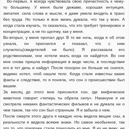
Во-первых, я всегда чувствовала свою причастность к чему-
то большему. У меня были дежавю, хорошая интуиция,
эмпатия. сила слова и мысли, я даже умела входить в транс
без труда. Но только я всю жизнь думала, что так у всех. А
когда стала изучать, то оказалось, что это требует тренировок и
концентрации, а не по щелчку, как у меня.
Во-вторых, у меня пропал друг. В то же ночь, когда я об этом
узнала, он приснился и показал, что с ним
случилось(свидетелей не было). Я рассказала его
родственникам, они хотели знать когда он найдётся. Во сне
мне снова пришла информация в виде числа, в последствии
его в тот день и найдут. После похорон он больше не снился,
видимо хотел, чтоб нашли тело. Когда стали известны какие
факты и следствие, то я поняла, что сон о происшествии был
вашим.
За месяц до этого мне приснился сон, где мифическое
животное говорит «теперь ты обрела силу». Накануне я не
смотрела никаких фантастических фильмов и не думала ни о
чем таком, так что сон был странным. Я и забыла о нем.
После смерти этого друга я каждую ночь видела вещие сны, в
реальности я видела всякие знаки. Но самое необычное, так
это то, что призраки стали приходить ко мне. Я их не вижу, не