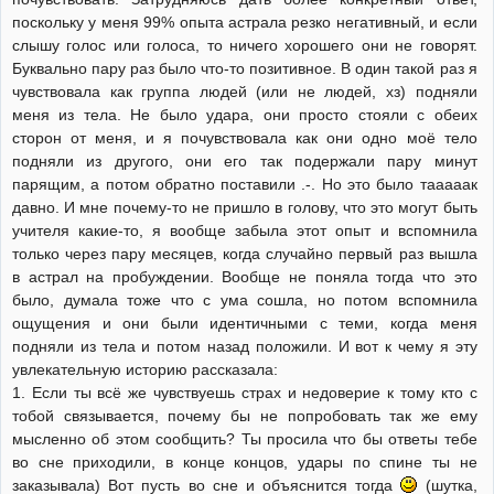
поскольку у меня 99% опыта астрала резко негативный, и если
слышу голос или голоса, то ничего хорошего они не говорят.
Буквально пару раз было что-то позитивное. В один такой раз я
чувствовала как группа людей (или не людей, хз) подняли
меня из тела. Не было удара, они просто стояли с обеих
сторон от меня, и я почувствовала как они одно моё тело
подняли из другого, они его так подержали пару минут
парящим, а потом обратно поставили .-. Но это было тааааак
давно. И мне почему-то не пришло в голову, что это могут быть
учителя какие-то, я вообще забыла этот опыт и вспомнила
только через пару месяцев, когда случайно первый раз вышла
в астрал на пробуждении. Вообще не поняла тогда что это
было, думала тоже что с ума сошла, но потом вспомнила
ощущения и они были идентичными с теми, когда меня
подняли из тела и потом назад положили. И вот к чему я эту
увлекательную историю рассказала:
1. Если ты всё же чувствуешь страх и недоверие к тому кто с
тобой связывается, почему бы не попробовать так же ему
мысленно об этом сообщить? Ты просила что бы ответы тебе
во сне приходили, в конце концов, удары по спине ты не
заказывала) Вот пусть во сне и объяснится тогда
(шутка,