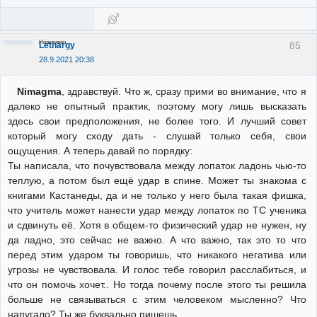
Неактивен
85
Lethargy
28.9.2021 20:38
Nimagma
, здравствуй. Что ж, сразу прими во внимание, что я
далеко не опытный практик, поэтому могу лишь высказать
здесь свои предположения, не более того. И лучший совет
который могу сходу дать - слушай только себя, свои
ощущения. А теперь давай по порядку:
Ты написала, что почувствовала между лопаток ладонь чью-то
теплую, а потом был ещё удар в спине. Может ты знакома с
книгами Кастанеды, да и не только у него была такая фишка,
что учитель может нанести удар между лопаток по ТС ученика
и сдвинуть её. Хотя в общем-то физический удар не нужен, ну
да ладно, это сейчас не важно. А что важно, так это то что
перед этим ударом ты говоришь, что никакого негатива или
угрозы не чувствовала. И голос тебе говорил расслабиться, и
что он помочь хочет.. Но тогда почему после этого ты решила
больше не связываться с этим человеком мысленно? Что
напугало? Ты же буквально пишешь