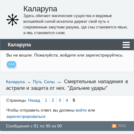
Каларупа
Здесь обитают магические существа и ведомые
волшебной силой искатели держат свой путь к
сокровенным закуткам разума, где сны становятся явью,
а явь становится сном.
Каларупа
Вы не вошли.
Пожалуйста, войдите или зарегистрируйтесь.
Блог
244
Форум
Пользователи
→
Смертельные нападения в
Каларупа
→
Путь Силы
астрале и защита от них. "Дальние удары"
Правила
Регистрация
Страницы
Назад
1
2
3
4
5
Чтобы отправить ответ, вы должны
войти
или
Вход
зарегистрироваться
Сообщения с 81 по 90 из 90
RSS