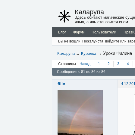
Каларупа
Здесь обитают магические суще
явью, а явь становится сном.
Блог
Форум
Пользователи
Прави
Вы не вошли.
Пожалуйста, войдите или заре
→
Уроки Филина
Каларупа
→
Курилка
Страницы
Назад
1
2
3
4
Сообщения с 81 по 86 из 86
filin
4.12.20