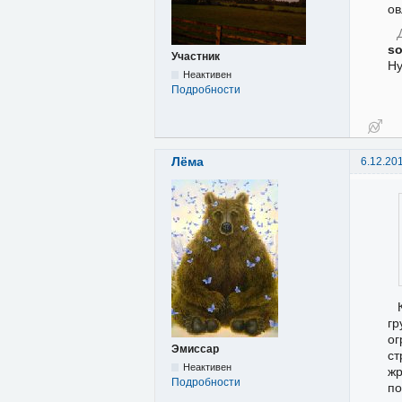
ов
s
Участник
Ну
Неактивен
Подробности
Лёма
6.12.20
гр
ог
Эмиссар
ст
Неактивен
жр
Подробности
по