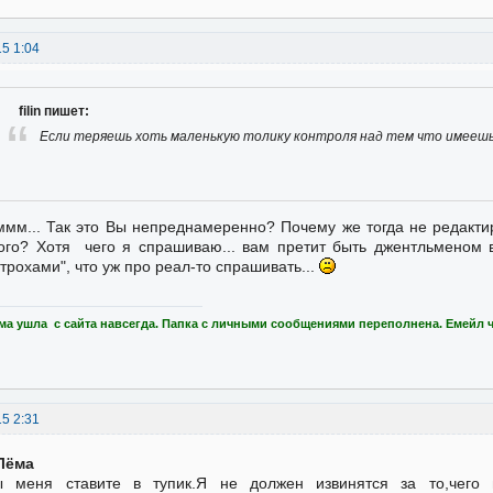
15 1:04
filin пишет:
Если теряешь хоть маленькую толику контроля над тем что имеешь
ммм... Так это Вы непреднамеренно? Почему же тогда не редакти
ого? Хотя чего я спрашиваю... вам претит быть джентльменом 
трохами", что уж про реал-то спрашивать...
ма ушла с сайта навсегда. Папка с личными сообщениями переполнена. Емейл 
15 2:31
Лёма
ы меня ставите в тупик.Я не должен извинятся за то,чего