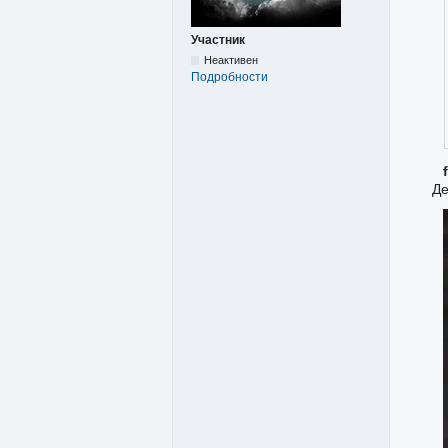
Участник
Неактивен
Подробности
f
Де