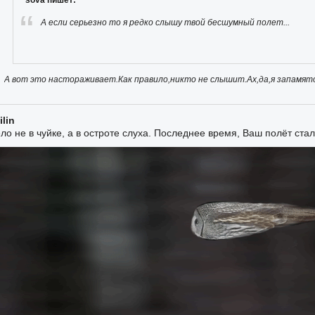
А если серьезно то я редко слышу твой бесшумный полет...
А вот это настораживает.Как правило,никто не слышит.Ах,да,я запамято
ilin
ло не в чуйке, а в остроте слуха. Последнее время, Ваш полёт ст