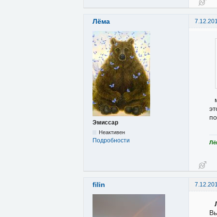
Лёма
7.12.20
эт
по
Эмиссар
Неактивен
Подробности
Лё
filin
7.12.20
В