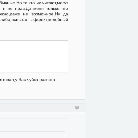
ычные.Но те,кто их читают,могут
я я не прав.До меня только что
жно,даже не возможное.Ну да
-либо,испытал эффект,подобный
ятовал,у Вас чуйка развита.
86