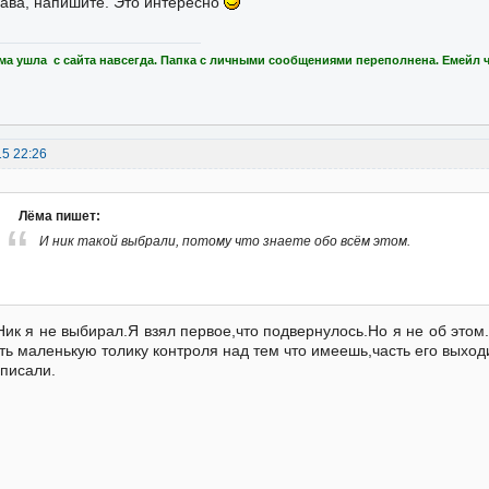
ава, напишите. Это интересно
ма ушла с сайта навсегда. Папка с личными сообщениями переполнена. Емейл 
15 22:26
Лёма пишет:
И ник такой выбрали, потому что знаете обо всём этом.
Ник я не выбирал.Я взял первое,что подвернулось.Но я не об этом
ть маленькую толику контроля над тем что имеешь,часть его выход
писали.