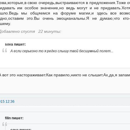
ова,которые,в свою очередь,выстраиваются в предложения.Тоже об
идавать им особое значение,но ведь могут и не придавать.Хот
ошло.Ведь мы общяемся на форуме магии,и здесь все возмо
дно,оставим это.Вы очень эмоцианальны.Я не думаю,что кто
шему.
Добавлено спустя 22 минуты:
sova пишет:
А если серьезно то я редко слышу твой бесшумный полет...
А вот это настораживает.Как правило,никто не слышит.Ах,да,я запам
015 12:36
filin пишет:
sova пишет: