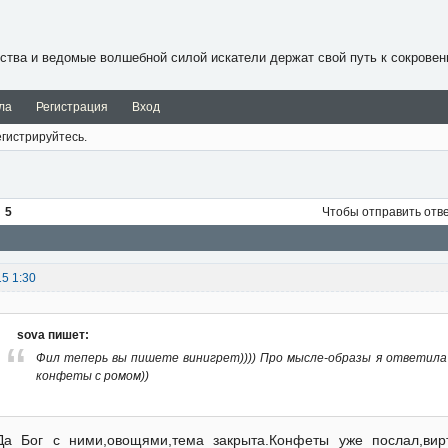
ства и ведомые волшебной силой искатели держат свой путь к сокровен
ла
Регистрация
Вход
гистрируйтесь.
5
Чтобы отправить отв
15 1:30
sova пишет:
Фил теперь вы пишете винигрет)))) Про мысле-образы я ответила 
конфеты с ромом))
Да Бог с ними,овощями,тема закрыта.Конфеты уже послал,вир