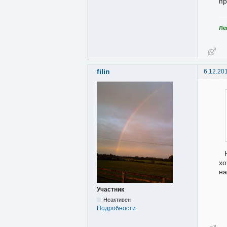
пр
Лё
filin
6.12.20
хо
на
Участник
Неактивен
Подробности