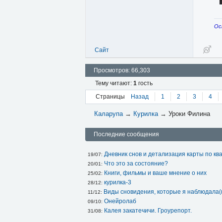
Ос
Сайт
Просмотров: 66,303
Тему читают:
1
гость
Страницы
Назад
1
2
3
4
Каларупа
→
Курилка
→
Уроки Филина
Последние сообщения
Дневник снов и детализация карты по кв
19/07: 
Что это за состояние?
20/01: 
Книги, фильмы и ваше мнение о них
25/02: 
курилка-3
28/12: 
Виды сновидения, которые я наблюдала(
11/12: 
Онейролаб
09/10: 
Калея закатечичи. Гроурепорт.
31/08: 