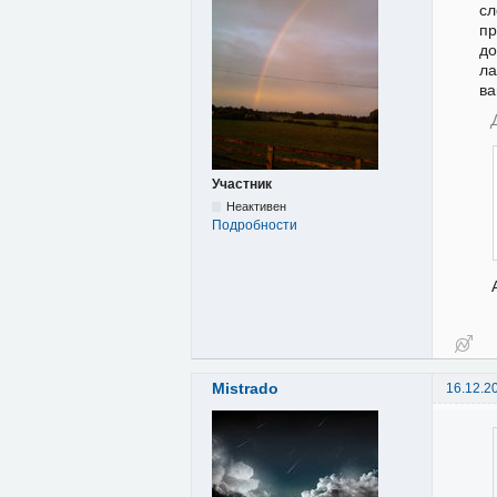
сл
пр
д
ла
ва
Участник
Неактивен
Подробности
Mistrado
16.12.2