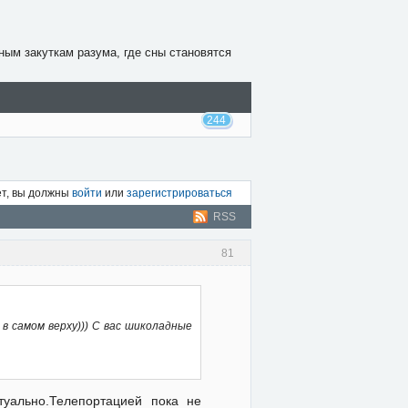
ным закуткам разума, где сны становятся
244
ет, вы должны
войти
или
зарегистрироваться
RSS
81
в самом верху))) С вас шиколадные
туально.Телепортацией пока не