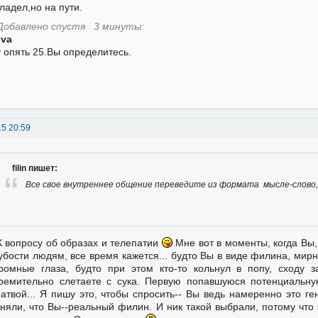
ладел,но на пути.
Добавлено спустя 3 минуты:
ova
 опять 25.Вы определитесь.
15 20:59
filin пишет:
Все свое внутреннее общение переведите из формата мысле-слово
К вопросу об образах и телепатии
Мне вот в моменты, когда Вы, 
убости людям, все время кажется... будто Вы в виде филина, мирн
ромные глаза, будто при этом кто-то кольнул в попу, сходу з
ремительно слетаете с сука. Первую попавшуюся потенциальну
атвой... Я пишу это, чтобы спросить-- Вы ведь намеренно это ген
няли, что Вы--реальный филин. И ник такой выбрали, потому что 