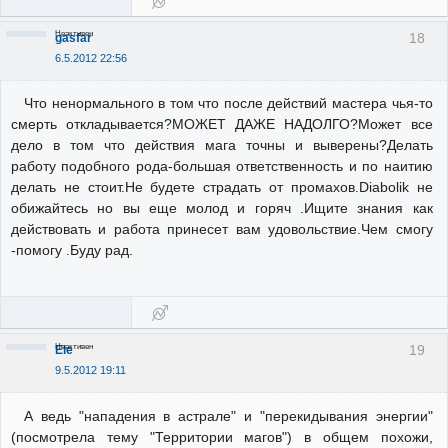
Неактивен
18
gasfar
6.5.2012 22:56
Что ненормального в том что после действий мастера чья-то
смерть откладывается?МОЖЕТ ДАЖЕ НАДОЛГО?Может все
дело в том что действия мага точны и выверены?Делать
работу подобного рода-большая ответственность и по наитию
делать не стоит.Не будете страдать от промахов.Diabolik не
обижайтесь но вы еще молод и горяч .Ищите знания как
действовать и работа принесет вам удовольствие.Чем смогу
-помогу .Буду рад.
Неактивен
19
Ele
9.5.2012 19:11
А ведь "нападения в астрале" и "перекидывания энергии"
(посмотрела тему "Территории магов") в общем похожи,