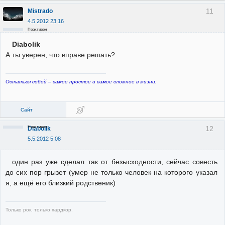
11
Mistrado
4.5.2012 23:16
Неактивен
Diabolik
А ты уверен, что вправе решать?
Остаться собой – самое простое и самое сложное в жизни.
Сайт
Неактивен
12
Diabolik
5.5.2012 5:08
один раз уже сделал так от безысходности, сейчас совесть
до сих пор грызет (умер не только человек на которого указал
я, а ещё его близкий родственик)
Только рок, только хардкор.