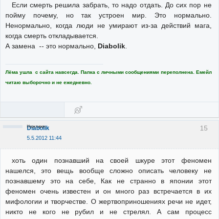
Если смерть решила забрать, то надо отдать. До сих пор не
пойму почему, но так устроен мир. Это нормально.
Ненормально, когда люди не умирают из-за действий мага,
когда смерть откладывается.
А замена -- это нормально,
Diabolik
.
Лёма ушла с сайта навсегда. Папка с личными сообщениями переполнена. Емейл
читаю выборочно и не ежедневно.
Неактивен
15
Diabolik
5.5.2012 11:44
хоть один познавший на своей шкуре этот феномен
нашелся, это вещь вообще сложно описать человеку не
познавшему это на себе, Как не странно в японии этот
феномен очень известен и он много раз встречается в их
мифологии и творчестве. О жертвоприношениях речи не идет,
никто не кого не рубил и не стрелял. А сам процесс