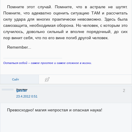
Помните этот случай. Помните, что в астрале не шутят.
Помните, что адекватно оценить ситуацию ТАМ и рассчитать
силу удара для многих практически невозможно. Здесь была
самозащита, необходимая оборона. Но человек, с которым это
случилось, довольно сильный и вполне порядочный, до сих
пор винит себя, что по его вине погиб другой человек.
Remember...
Остаться собой – самое простое и самое сложное в жизни.
Сайт
Неактивен
2
gasfar
23.4.2012 0:51
Превосходно! магия непростая и опасная наука!