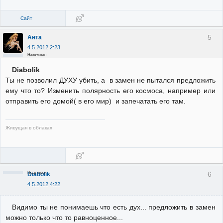
Сайт
5
Анта
4.5.2012 2:23
Неактивен
Diabolik
Ты не позволил ДУХУ убить, а в замен не пытался предложить
ему что то? Изменить полярность его космоса, например или
отправить его домой( в его мир) и запечатать его там.
Живущая в облаках
Неактивен
6
Diabolik
4.5.2012 4:22
Видимо ты не понимаешь что есть дух... предложить в замен
можно только что то равноценное...