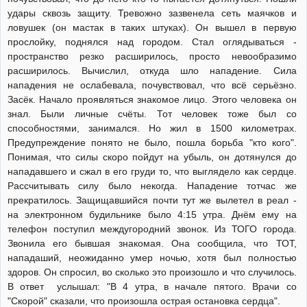
удары сквозь защиту. Тревожно зазвенела сеть маячков и
ловушек (он мастак в таких штуках). Он вышел в первую
прослойку, поднялся над городом. Стал оглядываться -
пространство резко расширилось, просто невообразимо
расширилось. Вычислил, откуда шло нападение. Сила
нападения не ослабевала, почувствовал, что всё серьёзно.
Засёк. Начало проявляться знакомое лицо. Этого человека он
знал. Были личные счёты. Тот человек тоже был со
способностями, занимался. Но жил в 1500 километрах.
Предупреждение понято не было, пошла борьба "кто кого".
Понимая, что силы скоро пойдут на убыль, он дотянулся до
нападавшего и сжал в его груди то, что выглядело как сердце.
Рассчитывать силу было некогда. Нападение тотчас же
прекратилось. Защищавшийся почти тут же вылетел в реал -
на электронном будильнике было 4:15 утра. Днём ему на
телефон поступил междугородний звонок. Из ТОГО города.
Звонила его бывшая знакомая. Она сообщила, что ТОТ,
нападаший, неожиданно умер ночью, хотя был полностью
здоров. Он спросил, во сколько это произошло и что случилось.
В ответ услышал: "В 4 утра, в начале пятого. Врачи со
"Скорой" сказали, что произошла острая остановка сердца".