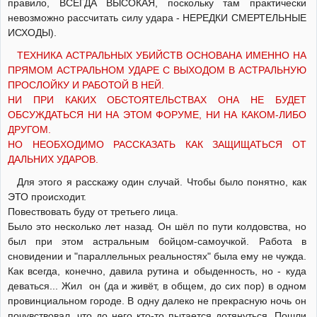
правило, ВСЕГДА ВЫСОКАЯ, поскольку там практически
невозможно рассчитать силу удара - НЕРЕДКИ СМЕРТЕЛЬНЫЕ
ИСХОДЫ).
ТЕХНИКА АСТРАЛЬНЫХ УБИЙСТВ ОСНОВАНА ИМЕННО НА
ПРЯМОМ АСТРАЛЬНОМ УДАРЕ С ВЫХОДОМ В АСТРАЛЬНУЮ
ПРОСЛОЙКУ И РАБОТОЙ В НЕЙ.
НИ ПРИ КАКИХ ОБСТОЯТЕЛЬСТВАХ ОНА НЕ БУДЕТ
ОБСУЖДАТЬСЯ НИ НА ЭТОМ ФОРУМЕ, НИ НА КАКОМ-ЛИБО
ДРУГОМ.
НО НЕОБХОДИМО РАССКАЗАТЬ КАК ЗАЩИЩАТЬСЯ ОТ
ДАЛЬНИХ УДАРОВ.
Для этого я расскажу один случай. Чтобы было понятно, как
ЭТО происходит.
Повествовать буду от третьего лица.
Было это несколько лет назад. Он шёл по пути колдовства, но
был при этом астральным бойцом-самоучкой. Работа в
сновидении и "параллельных реальностях" была ему не чужда.
Как всегда, конечно, давила рутина и обыденность, но - куда
деваться... Жил он (да и живёт, в общем, до сих пор) в одном
провинциальном городе. В одну далеко не прекрасную ночь он
почувствовал, что до него кто-то пытается дотянуться. Пошли