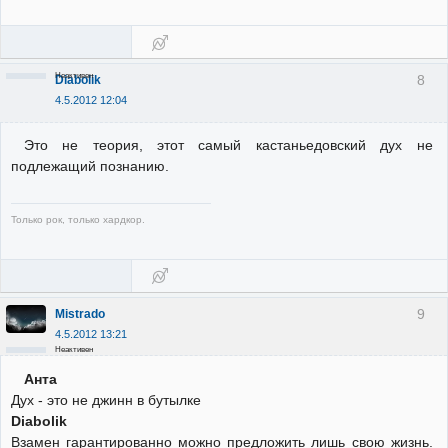
Неактивен
8
Diabolik
4.5.2012 12:04
Это не теория, этот самый кастаньедовский дух не
подлежащий познанию.
Только рок, только хардкор.
9
Mistrado
4.5.2012 13:21
Неактивен
Анта
Дух - это не джинн в бутылке
Diabolik
Взамен гарантированно можно предложить лишь свою жизнь.