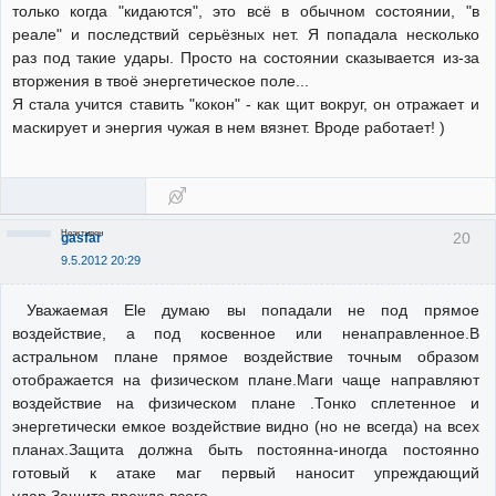
только когда "кидаются", это всё в обычном состоянии, "в
реале" и последствий серьёзных нет. Я попадала несколько
раз под такие удары. Просто на состоянии сказывается из-за
вторжения в твоё энергетическое поле...
Я стала учится ставить "кокон" - как щит вокруг, он отражает и
маскирует и энергия чужая в нем вязнет. Вроде работает! )
Неактивен
20
gasfar
9.5.2012 20:29
Уважаемая Ele думаю вы попадали не под прямое
воздействие, а под косвенное или ненаправленное.В
астральном плане прямое воздействие точным образом
отображается на физическом плане.Маги чаще направляют
воздействие на физическом плане .Тонко сплетенное и
энергетически емкое воздействие видно (но не всегда) на всех
планах.Защита должна быть постоянна-иногда постоянно
готовый к атаке маг первый наносит упреждающий