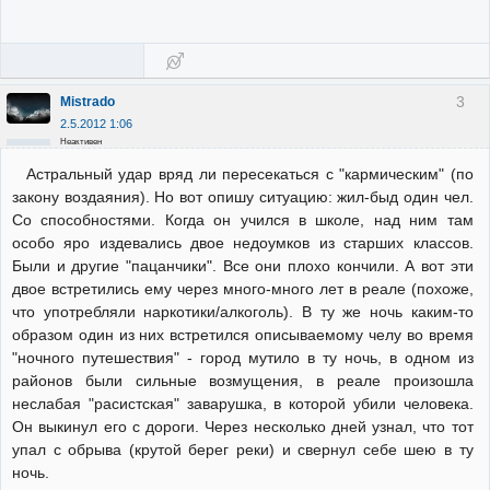
3
Mistrado
2.5.2012 1:06
Неактивен
Астральный удар вряд ли пересекаться с "кармическим" (по
закону воздаяния). Но вот опишу ситуацию: жил-быд один чел.
Со способностями. Когда он учился в школе, над ним там
особо яро издевались двое недоумков из старших классов.
Были и другие "пацанчики". Все они плохо кончили. А вот эти
двое встретились ему через много-много лет в реале (похоже,
что употребляли наркотики/алкоголь). В ту же ночь каким-то
образом один из них встретился описываемому челу во время
"ночного путешествия" - город мутило в ту ночь, в одном из
районов были сильные возмущения, в реале произошла
неслабая "расистская" заварушка, в которой убили человека.
Он выкинул его с дороги. Через несколько дней узнал, что тот
упал с обрыва (крутой берег реки) и свернул себе шею в ту
ночь.