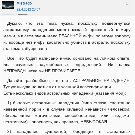
1
Mistrado
22.4.2012 23:57
Неактивен
Думаю, что эта тема нужна, поскольку подвергнуться
астральному нападению может каждый причастный к миру
магии, а в сети очень мало РЕАЛЬНОЙ инфы по этому вопросу
и, вообще нет инфы касательно убийств в астрале, поскольку
эта тема табуирована.
Всё, что будет написано ниже, основано на личном опыте.
Без заумных наукообразных определений. Ни слова
НЕПРАВДЫ ниже вы НЕ ПРОЧИТАЕТЕ.
Давайте разберёмся, что есть АСТРАЛЬНОЕ НАПАДЕНИЕ.
Тут уж никуда не деться от маленькой классификации.
Есть несколько видов астральных нападений (названия мои):
1) бытовые астральные нападения (типа сглаза, спонтанно
наведенной порчи - в случае сильной ненависти человеком,
обладающим магическими способностями, или людьми-
негативами) - опасность, как правило, НЕВЫСОКАЯ.
2) нападение сущностей, бродящих в астральных