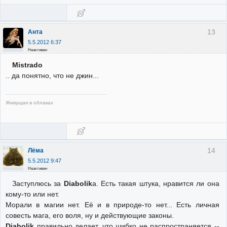
13
Анта
5.5.2012 6:37
Неактивен
Mistrado
.. да понятно, что не джин...
Живущая в облаках
14
Лёма
5.5.2012 9:47
Неактивен
Заступлюсь за
Diabolik
а. Есть такая штука, нравится ли она
кому-то или нет.
Морали в магии нет. Её и в природе-то нет... Есть личная
совесть мага, его воля, ну и действующие законы.
Diabolik
правильно делает, что шибко не распространяется --