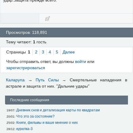
удар.Защита прежде всего.
Просмотров: 118,891
Тему читают:
1
гость
Страницы
1
2
3
4
5
Далее
Чтобы отправить ответ, вы должны
войти
или
зарегистрироваться
Каларупа
→
Путь Силы
→
Смертельные нападения в
астрале и защита от них. "Дальние удары"
Последние сообщения
Дневник снов и детализация карты по квадратам
19/07: 
Что это за состояние?
20/01: 
Книги, фильмы и ваше мнение о них
25/02: 
курилка-3
28/12: 