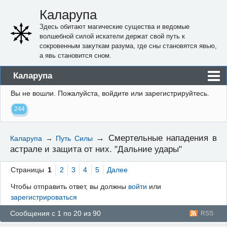
Каларупа
Здесь обитают магические существа и ведомые
волшебной силой искатели держат свой путь к
сокровенным закуткам разума, где сны становятся явью,
а явь становится сном.
Каларупа
Вы не вошли.
Пожалуйста, войдите или зарегистрируйтесь.
Блог
244
Форум
Пользователи
→
Смертельные нападения в
Каларупа
→
Путь Силы
астрале и защита от них. "Дальние удары"
Правила
Регистрация
Страницы
1
2
3
4
5
Далее
Чтобы отправить ответ, вы должны
войти
или
Вход
зарегистрироваться
Сообщения с 1 по 20 из 90
RSS