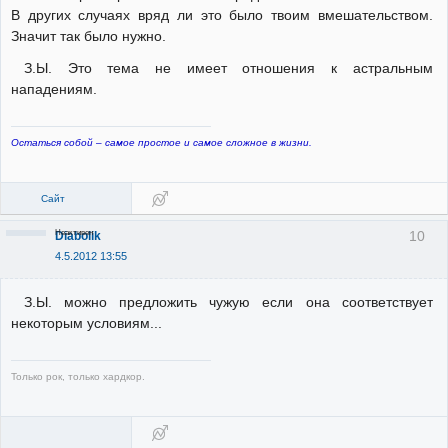
В других случаях вряд ли это было твоим вмешательством.
Значит так было нужно.
З.Ы. Это тема не имеет отношения к астральным
нападениям.
Остаться собой – самое простое и самое сложное в жизни.
Сайт
Неактивен
10
Diabolik
4.5.2012 13:55
З.Ы. можно предложить чужую если она соответствует
некоторым условиям...
Только рок, только хардкор.