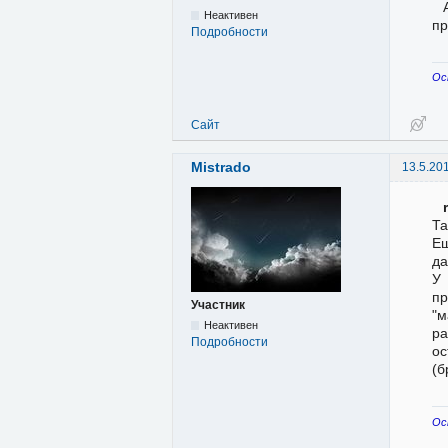
Неактивен
пр
Подробности
Ос
Сайт
Mistrado
13.5.20
Та
Ещ
да
У 
пр
Участник
"м
Неактивен
ра
Подробности
ос
(б
Ос