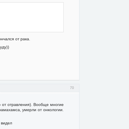
ончался от рака.
уду))
70
то от отравления). Вообще многие
амахамса, умерли от онкологии.
 видел