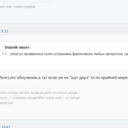
ько рок, только хардкор.
2 1:11
Diabolik пишет:
одна из проявленых ситх остановка фактически любых процессов, с
Ресет,это обнуление,а тут если уж не "шут даун" то по крайней мере 
етить всегда,светить везде,до дней последних донца,
етить — и никаких гвоздей!Вот лозунг мой — и солнца!
яковский
2 10:41