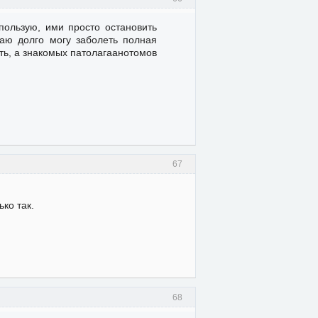
пользую, ими просто остановить
аю долго могу заболеть полная
уть, а знакомых патолагаанотомов
67
ько так.
68