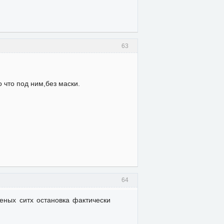
63
 что под ним,без маски.
64
еных ситх остановка фактически