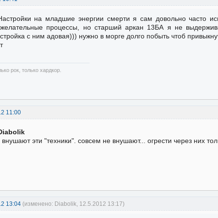
Настройки на младшие энергии смерти я сам довольно часто ис
желательные процессы, но старший аркан 13БА я не выдержив
стройка с ним адовая))) нужно в морге долго побыть чтоб привыкн
т
ько рок, только хардкор.
12 11:00
Diabolik
 внушают эти "техники". совсем не внушают... огрести через них тол
12 13:04
(изменено: Diabolik, 12.5.2012 13:17)