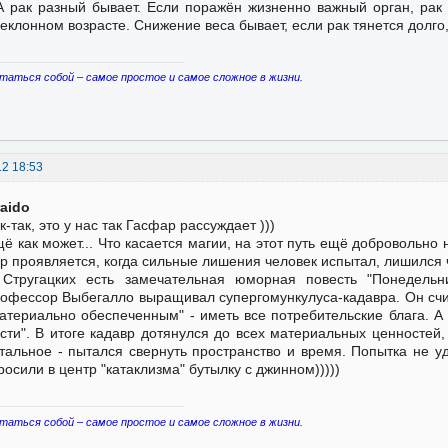
А рак разный бывает. Если поражён жизненно важный орган, рак 
еклонном возрасте. Снижение веса бывает, если рак тянется долго, 
таться собой – самое простое и самое сложное в жизни.
12 18:53
raido
к-так, это у нас так Гасфар рассуждает )))
ё как может... Что касается магии, на этот путь ещё добровольно 
р проявляется, когда сильные лишения человек испытал, лишился че
Стругацких есть замечательная юморная повесть "Понедельн
офессор Выбегалло выращивал супергомункулуса-кадавра. Он счи
атериально обеспеченным" - иметь все потребительские блага. А 
сти". В итоге кадавр дотянулся до всех материальных ценностей, 
тальное - пытался свернуть пространство и время. Попытка не у
росили в центр "катаклизма" бутылку с джинном)))))
таться собой – самое простое и самое сложное в жизни.