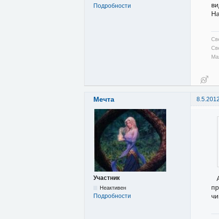
ви
Подробности
На
Св
Св
Ма
Мечта
8.5.201
Участник
пр
Неактивен
чи
Подробности