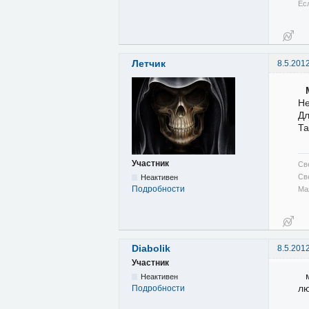
Ес
Летчик
8.5.201
Не
Дл
Та
Участник
Св
Св
Неактивен
Подробности
Ма
Diabolik
8.5.201
Участник
Неактивен
лю
Подробности