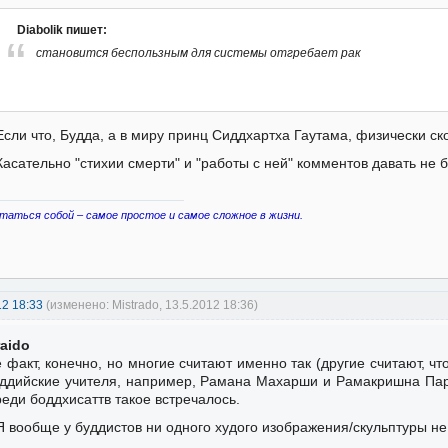
Diabolik пишет:
становится беспользным для системы отгребает рак
Если что, Будда, а в миру принц Сиддхартха Гаутама, физически ск
Касательно "стихии смерти" и "работы с ней" комментов давать не б
таться собой – самое простое и самое сложное в жизни.
12 18:33
(изменено: Mistrado, 13.5.2012 18:36)
raido
 факт, конечно, но многие считают именно так (другие считают, ч
ддийские учителя, например, Рамана Махарши и Рамакришна Пар
еди боддхисаттв такое встречалось.
Я вообще у буддистов ни одного худого изображения/скульптуры не