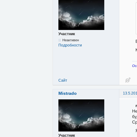
Участник
Неактивен
Подробности
Ос
Сайт
Mistrado
13.5.20
Не
бу
Ср
Участник