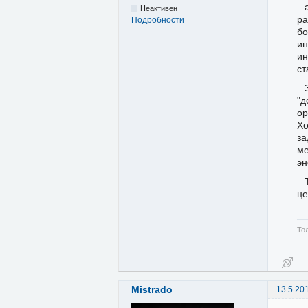
Неактивен
ра
Подробности
бо
ин
и
ст
"д
ор
Хо
за
ме
эн
це
Тол
Mistrado
13.5.20