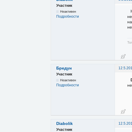
Участник
Неактивен
не
Подробности
на
не
Тол
Бредун
12.5.20
Участник
Неактивен
не
Подробности
Diabolik
12.5.20
Участник