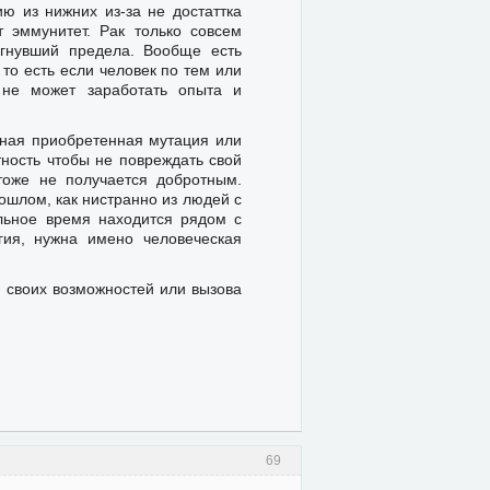
ю из нижних из-за не достаттка
т эммунитет. Рак только совсем
игнувший предела. Вообще есть
то есть если человек по тем или
 не может заработать опыта и
ьная приобретенная мутация или
тность чтобы не повреждать свой
тоже не получается добротным.
ошлом, как нистранно из людей с
ельное время находится рядом с
гия, нужна имено человеческая
я своих возможностей или вызова
69