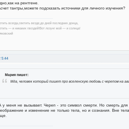
дно,как на рентгене.
счет тантры,можете подсказать источники для личного изучения?
етить всегда,светить везде,до дней последних донца,
етить — и никаких гвоздей!Вот лозунг мой — и солнца!
яковский
2 5:44
Мария пишет:
Мда, человек который пишет про вселенскую любовь с черепом на а
А у меня не вызывает. Череп - это символ смерти. Но смерть для
еображение и изменение не только тела, но и сознания. Вне тел
ще.