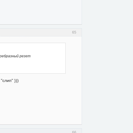
65
воебразный резет
"слип" )))
66