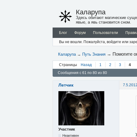
Каларупа
Здесь обитают магические суще
явью, а явь становится сном.
Блог
Форум
Пользователи
Прави
Вы не вошли.
Пожалуйста, войдите или заре
→
Помогите о
Каларупа
→
Путь Знания
Страницы
Назад
1
2
3
4
Сообщения с 61 по 80 из 80
Летчик
7.5.201
Участник
Неактивен