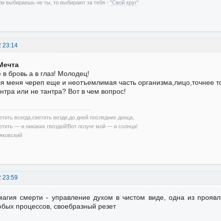
ли выбираешь не ты, то выбирают за тебя -
"Свой круг"
2 23:14
Мечта
 в бровь а в глаз! Молодец!
я меня череп еще и неотъемлимая часть организма,лицо,точнее то
нтра или не тантра? Вот в чем вопрос!
етить всегда,светить везде,до дней последних донца,
етить — и никаких гвоздей!Вот лозунг мой — и солнца!
яковский
2 23:59
магия смерти - управление духом в чистом виде, одна из проявл
бых процессов, своебразный резет