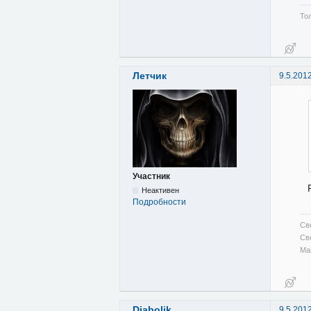
Тол
Летчик
9.5.201
Участник
Неактивен
Подробности
Св
Св
Ма
Diabolik
9.5.201