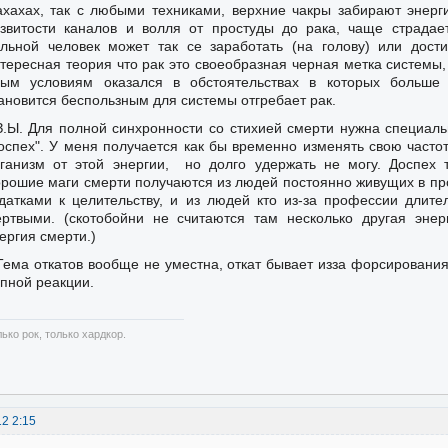
ахахах, так с любыми техниками, верхние чакры забирают энерги
звитости каналов и волля от простуды до рака, чаще страдае
льной человек может так се заработать (на голову) или дост
тересная теория что рак это своеобразная черная метка системы, 
ным условиям оказался в обстоятельствах в которых больше
ановится беспользным для системы отгребает рак.
З.Ы. Для полной синхронности со стихией смерти нужна специал
оспех". У меня получается как бы временно изменять свою часто
ганизм от этой энергии, но долго удержать не могу. Доспех 
рошие маги смерти получаются из людей постоянно живущих в пр
датками к целительству, и из людей кто из-за профессии длит
ртвыми. (скотобойни не считаются там несколько другая энер
ергия смерти.)
Тема откатов вообще не уместна, откат бывает изза форсировани
пной реакции.
ько рок, только хардкор.
12 2:15