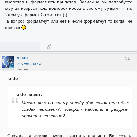
накопятся и форматнуть придется. Возможно вы попробуете
пару антивирусников, подкоректировать систему ручками и т.п.
Потом уж формат С комплит ))))
На вопрос форматнут или нет и если форматнут то когда, не
отвечаю
91
меган
26.2.2012 14:19
Неактивен
raido
raido пишет:
Меган, что по этому поводу (для какой цели был
создан человек??) говорит Каббала, в ракурсе:
причина-следствие?
Сначала, я думаю, нужно выяснить для чего Бог создал