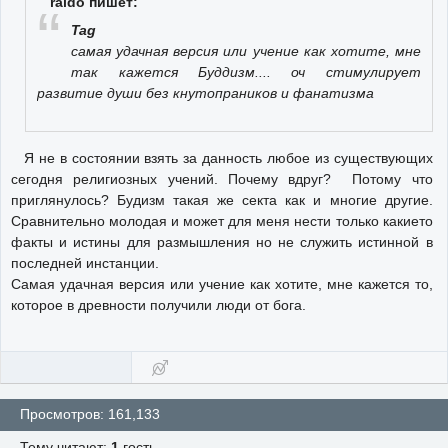
raido пишет:
Tag
самая удачная версия или учение как хотите, мне
так кажется Буддизм.... оч стимулирует
развитие души без кнутопраников и фанатизма
Я не в состоянии взять за данность любое из существующих
сегодня религиозных учений. Почему вдруг? Потому что
приглянулось? Будизм такая же секта как и многие другие.
Сравнительно молодая и может для меня нести только какието
факты и истины для размышления но не служить истинной в
последней инстанции.
Самая удачная версия или учение как хотите, мне кажется то,
которое в древности получили люди от бога.
Просмотров: 161,133
Тему читают:
1
гость