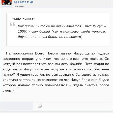
26.2.2012 11:42
Неактивен
raido пишет:
Как дитё ? - тоже не очень вяжется... был Иисус --
100% - сын божий (как я понимаю: люди немного
другое, типа как дети, но не совсем)
На протяжении Всего Нового завета Иисус делая чудеса
постоянно твердит ученикам, что вы это все тоже можете. Он
каждый раз повторяет что все мы дети божийи. Петр ходил по
воде как и Иисус пока не испугался и усомнился. Что еще
нужно? Я удивляюсь как не вымарывая с большего из текста,
христиан заставили не сомневаться что Иисус бог, а они быдло
которое должно только повиноваться и ждать счастья после
смерти.