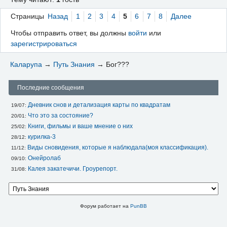
Страницы
Назад
1
2
3
4
5
6
7
8
Далее
Чтобы отправить ответ, вы должны
войти
или
зарегистрироваться
Каларупа
→
Путь Знания
→
Бог???
Последние сообщения
Дневник снов и детализация карты по квадратам
19/07: 
Что это за состояние?
20/01: 
Книги, фильмы и ваше мнение о них
25/02: 
курилка-3
28/12: 
Виды сновидения, которые я наблюдала(моя классификация).
11/12: 
Онейролаб
09/10: 
Калея закатечичи. Гроурепорт.
31/08: 
Форум работает на
PunBB