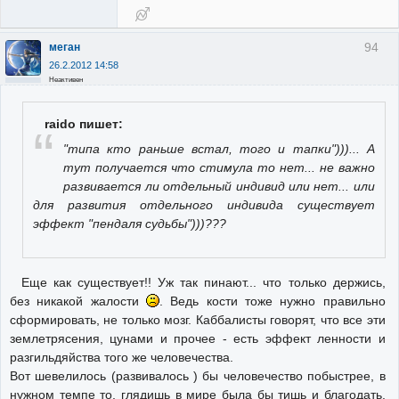
94
меган
26.2.2012 14:58
Неактивен
raido пишет:
"типа кто раньше встал, того и тапки")))... А
тут получается что стимула то нет... не важно
развивается ли отдельный индивид или нет... или
для развития отдельного индивида существует
эффект "пендаля судьбы")))???
Еще как существует!! Уж так пинают... что только держись,
без никакой жалости
. Ведь кости тоже нужно правильно
сформировать, не только мозг. Каббалисты говорят, что все эти
землетрясения, цунами и прочее - есть эффект ленности и
разгильдяйства того же человечества.
Вот шевелилось (развивалось ) бы человечество побыстрее, в
нужном темпе то, глядишь в мире была бы тишь и благодать.