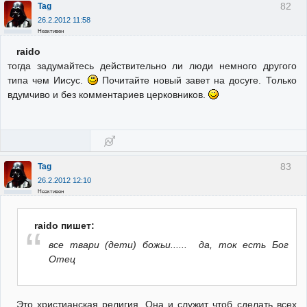
82
Tag
26.2.2012 11:58
Неактивен
raido
тогда задумайтесь действительно ли люди немного другого
типа чем Иисус.
Почитайте новый завет на досуге. Только
вдумчиво и без комментариев церковников.
83
Tag
26.2.2012 12:10
Неактивен
raido пишет:
все твари (дети) божьи...... да, ток есть Бог
Отец
Это христианская религия. Она и служит чтоб сделать всех