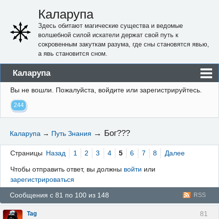
Каларупа
Здесь обитают магические существа и ведомые
волшебной силой искатели держат свой путь к
сокровенным закуткам разума, где сны становятся явью,
а явь становится сном.
Каларупа
Вы не вошли.
Пожалуйста, войдите или зарегистрируйтесь.
Блог
244
Форум
Пользователи
→
Бог???
Каларупа
→
Путь Знания
Правила
Страницы
Назад
1
2
3
4
5
6
7
8
Далее
Регистрация
Чтобы отправить ответ, вы должны
войти
или
зарегистрироваться
Вход
Сообщения с 81 по 100 из 148
RSS
81
Tag