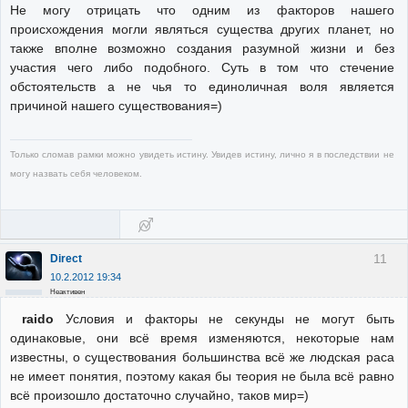
Не могу отрицать что одним из факторов нашего
происхождения могли являться существа других планет, но
также вполне возможно создания разумной жизни и без
участия чего либо подобного. Суть в том что стечение
обстоятельств а не чья то единоличная воля является
причиной нашего существования=)
Только сломав рамки можно увидеть истину. Увидев истину, лично я в последствии не
могу назвать себя человеком.
11
Direct
10.2.2012 19:34
Неактивен
raido
Условия и факторы не секунды не могут быть
одинаковые, они всё время изменяются, некоторые нам
известны, о существования большинства всё же людская раса
не имеет понятия, поэтому какая бы теория не была всё равно
всё произошло достаточно случайно, таков мир=)