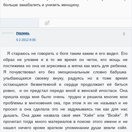
больше закабалить и унизить женщину.
Неактивен
8
Diabolik
9.2.2012 8:06
Я стараюсь не говорить о боге таким каким я его видел. Его
образ не уловим и в то же время он четок, его мощь не
постижима но она не агресивна а мягка как мать для ребенка.
Я почувствовал его без эмоциональным словно бабушка
улыбающаяся своему внуку, радуясь но в тоже время
остающаяся безметежной и сердце продолжает её биться
ровно, и он предстал передо мной в женской ипостаси. Она
пришла когда мне было очень трудно и решила многие мои
проблемы в мнгновения ока, при этом я их не называл и не
просил а она сделала это не задумываясь так как для нас
дышать. Она даже назвала своё имя "Хэйя" или "Вхэйя". Я
прочитал тогда много материалов в поиске этого имени и не
нашел ничего кроме кратком упоминании души земли хэйя.