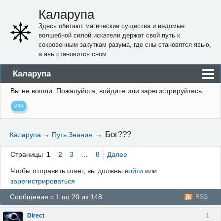
Каларупа
Здесь обитают магические существа и ведомые
волшебной силой искатели держат свой путь к
сокровенным закуткам разума, где сны становятся явью,
а явь становится сном.
Каларупа
Вы не вошли.
Пожалуйста, войдите или зарегистрируйтесь.
Блог
244
Форум
Пользователи
→
Бог???
Каларупа
→
Путь Знания
Правила
Страницы
1
2
3
…
8
Далее
Регистрация
Чтобы отправить ответ, вы должны
войти
или
зарегистрироваться
Вход
Сообщения с 1 по 20 из 148
RSS
1
Direct