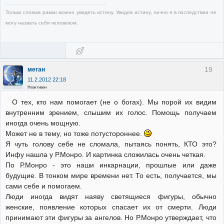
Только сломав рамки можно увидеть истину. Увидев истину, лично я в последствии не
могу назвать себя человеком.
19
меган
11.2.2012 22:18
Неактивен
О тех, кто нам помогает (не о богах). Мы порой их видим
внутренним зрением, слышим их голос. Помощь получаем
иногда очень мощную.
Может не в тему, но тоже потустороннее.
Я чуть голову себе не сломала, пытаясь понять, КТО это?
Инфу нашла у Р.Монро. И картинка сложилась очень четкая.
По Р.Монро - это наши инкарнации, прошлые или даже
будущие. В тонком мире времени нет. То есть, получается, мы
сами себе и помогаем.
Люди иногда видят наяву светящиеся фигуры, обычно
женские, появление которых спасает их от смерти. Люди
принимают эти фигуры за ангелов. Но Р.Монро утверждает, что