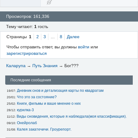
Просмотров: 161,336
Тему читают:
1
гость
Страницы
1
2
3
…
8
Далее
Чтобы отправить ответ, вы должны
войти
или
зарегистрироваться
Каларупа
→
Путь Знания
→
Бог???
Последние сообщения
Дневник снов и детализация карты по квадратам
19/07: 
Что это за состояние?
20/01: 
Книги, фильмы и ваше мнение о них
25/02: 
курилка-3
28/12: 
Виды сновидения, которые я наблюдала(моя классификация).
11/12: 
Онейролаб
09/10: 
Калея закатечичи. Гроурепорт.
31/08: 