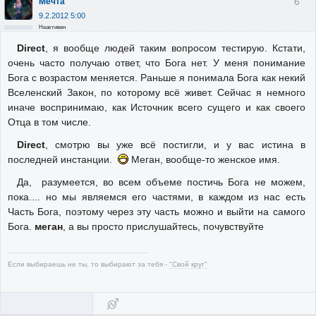
6
Мечта
9.2.2012 5:00
Неактивен
Direct
, я вообще людей таким вопросом тестирую. Кстати,
очень часто получаю ответ, что Бога нет. У меня понимание
Бога с возрастом меняется. Раньше я понимала Бога как некий
Вселенский Закон, по которому всё живет. Сейчас я немного
иначе воспринимаю, как Источник всего сущего и как своего
Отца в том числе.
Direct
, смотрю вы уже всё постигли, и у вас истина в
последней инстанции.
Меган, вообще-то женское имя.
Да, разумеется, во всем объеме постичь Бога не можем,
пока.... но мы являемся его частями, в каждом из нас есть
Часть Бога, поэтому через эту часть можно и выйти на самого
Бога.
меган
, а вы просто прислушайтесь, почувствуйте
Если выбираешь не ты, то выбирают за тебя -
"Свой круг"