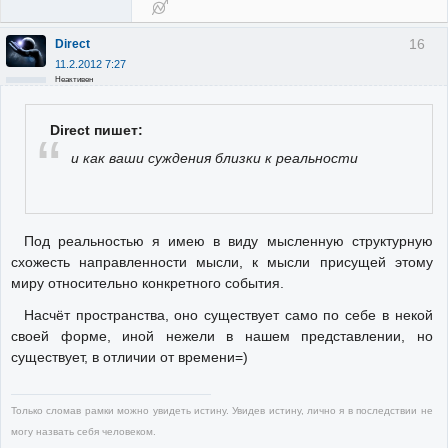
16
Direct
11.2.2012 7:27
Неактивен
Direct пишет:
и как ваши суждения близки к реальности
Под реальностью я имею в виду мысленную структурную
схожесть направленности мысли, к мысли присущей этому
миру относительно конкретного события.
Насчёт пространства, оно существует само по себе в некой
своей форме, иной нежели в нашем представлении, но
существует, в отличии от времени=)
Только сломав рамки можно увидеть истину. Увидев истину, лично я в последствии не
могу назвать себя человеком.