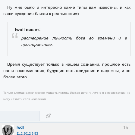
Ну мне было и интересно какие типы вам известны, и как
ваши суждения близки к реальности=)
Iwoll пишет:
растворение личности бога во времени и в
пространстве.
Время существует только в нашем сознании, прошлое есть
наши воспоминания, будущие есть ожидание и надежны, и не
более этого.
Только сломав рамки можно увидеть истину. Увидев истину, лично я в последствии не
могу назвать себя человеком.
15
Iwoll
11.2.2012 6:53