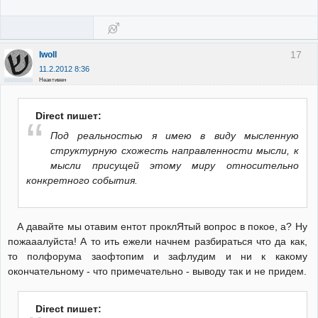
17
Iwoll
11.2.2012 8:36
Неактивен
Direct пишет:
Под реальностью я имею в виду мысленную
структурную схожесть направленности мысли, к
мысли присущей этому миру относительно
конкретного события.
А давайте мы отавим ентот проклЯтый вопрос в покое, а? Ну
пожааалуйста! А то ить ежели начнем разбираться что да как,
то полфорума заофтопим и зафлудим и ни к какому
окончательному - что примечательно - выводу так и не придем.
Direct пишет: