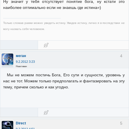
Ну значит у тебя отсутствует понятие бога, ну кстати это
наиболее оптимально если не знаешь где истина=)
Только сломав рамки можно увидеть истину. Увидев истину, лично я в последствии не
могу назвать себя человеком.
4
меган
9.2.2012 3:23
Неактивен
Мы не можем постичь Бога, Его сути и сущности, уровень у
нас не тот. Можем только предполагать и фантазировать на эту
тему, причем сколько и как угодно.
5
Direct