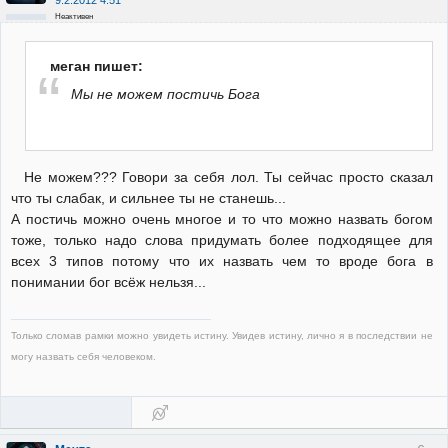
9.2.2012 4:51
Неактивен
меган пишет:
Мы не можем постичь Бога
Не можем??? Говори за себя лол. Ты сейчас просто сказал
что ты слабак, и сильнее ты не станешь...
А постичь можно очень многое и то что можно назвать богом
тоже, только надо слова придумать более подходящее для
всех 3 типов потому что их назвать чем то вроде бога в
понимании бог всёж нельзя...
Только сломав рамки можно увидеть истину. Увидев истину, лично я в последствии не
могу назвать себя человеком.