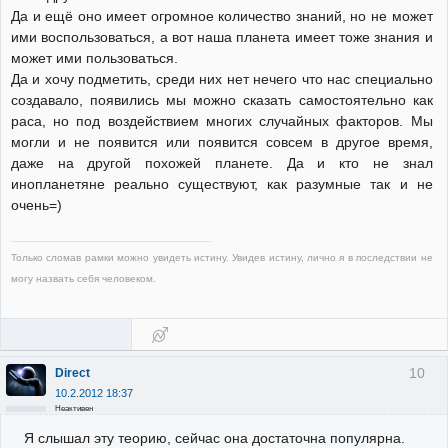
Да и ещё оно имеет огромное количество знаний, но не может
ими воспользоваться, а вот наша планета имеет тоже знания и
может ими пользоваться.
Да и хочу подметить, среди них нет нечего что нас специально
создавало, появились мы можно сказать самостоятельно как
раса, но под воздействием многих случайных факторов. Мы
могли и не появится или появится совсем в другое время,
даже на другой похожей планете. Да и кто не знал
инопланетяне реально существуют, как разумные так и не
очень=)
Только сломав рамки можно увидеть истину. Увидев истину, лично я в последствии не
могу назвать себя человеком.
10
Direct
10.2.2012 18:37
Неактивен
Я слышал эту теорию, сейчас она достаточна популярна.