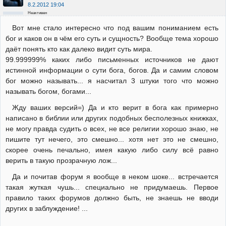
8.2.2012 19:04
Неактивен
Вот мне стало интересно что под вашим пониманием есть
бог и каков он в чём его суть и сущность? Вообще тема хорошо
даёт понять кто как далеко видит суть мира.
99.999999% каких либо письменных источников не дают
истинной информации о сути бога, богов. Да и самим словом
бог можно называть... я насчитал 3 штуки того что можно
называть богом, богами...
Жду ваших версий=) Да и кто верит в бога как примерно
написано в библии или других подобных бесполезных книжках,
не могу правда судить о всех, не все религии хорошо знаю, не
пишите тут нечего, это смешно... хотя нет это не смешно,
скорее очень печально, имея какую либо силу всё равно
верить в такую прозрачную лож...
Да и почитав форум я вообще в неком шоке... встречается
такая жуткая чушь... специально не придумаешь. Первое
правило таких форумов должно быть, не знаешь не вводи
других в заблуждение! ...