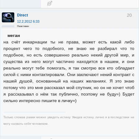
20
Direct
12.2.2012 6:33
Неактивен
меган
на счёт инкарнации ты не права, может есть какой либо
процент чего то подобного, не знаю не разбирал что то
подобное, но есть совершенно реально некий другой мир, и
существа из него могут частично находится в нашем, и они
реально могут тебе помогать, я так смотрю все кто обладает
силой с ними контактировали. Они заключают некий контракт с
нашей душой, основанный на наших желаниях. Я это знаю
потому что это мне рассказал мой спутник, но он не хочет чтоб
я рассказывал о нём так публично, поэтому не буду=) Будет
сильно интересно пишите в личку=)
Только сломав рамки можно увидеть истину. Увидев истину, лично я в последствии не
могу назвать себя человеком.