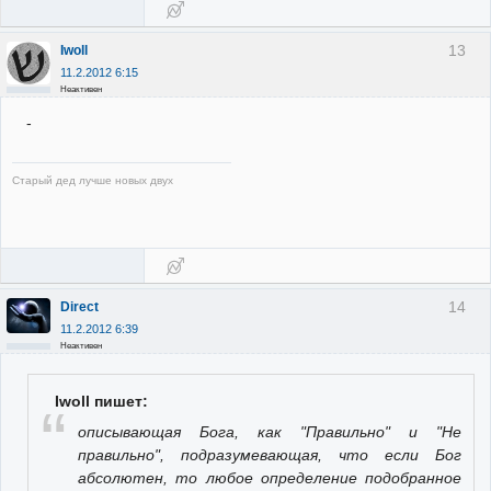
13
Iwoll
11.2.2012 6:15
Неактивен
-
Старый дед лучше новых двух
14
Direct
11.2.2012 6:39
Неактивен
Iwoll пишет:
описывающая Бога, как "Правильно" и "Не
правильно", подразумевающая, что если Бог
абсолютен, то любое определение подобранное