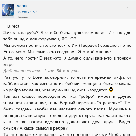
7
меган
9.2.2012 5:57
Неактивен
Direct
Зачем так грубо? Я о тебе была лучшего мнения. И я не для
тебя пишу, а для форумчан, ЯСНО?
Мы можем постичь только то, что Им (Творцом) создано , но не
Его самого. Мы сами - его создания. Это моё мнение.
А то, чего постиг
Direct
-это, я думаю силы какие-то в тонком
мире.
Добавлено спустя 1 час 54 минуты:
Раз уж тут о Боге заговорили, то есть интересная инфа от
каббалистов. Как известно из библии, женщина была создана
из ребра мужчины, чем мужчины ну, очень гордятся
.
Так вот, слово, переведенное, как "ребро", имеет и другие
значения: отражение, тень. Верный перевод - "отражение". Т.е.
были созданы как-бы две частички одного пазла. Мужчина и
женщина существуют отдельно друг от друга, как части пазла,
и в то же время идеально дополняют друг друга. Виден
смысл? А какой смысл в ребре?
То, что перевели неверно, так это понятно, почему. Чтобы еще