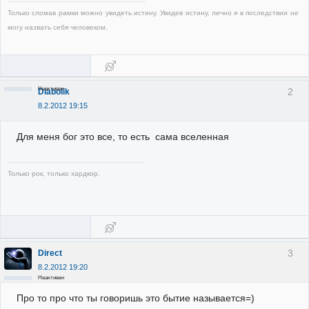
Только сломав рамки можно увидеть истину. Увидев истину, лично я в последствии не
могу назвать себя человеком.
Неактивен
2
Diabolik
8.2.2012 19:15
Для меня бог это все, то есть сама вселенная
Только рок, только хардкор.
3
Direct
8.2.2012 19:20
Неактивен
Про то про что ты говоришь это бытие называется=)