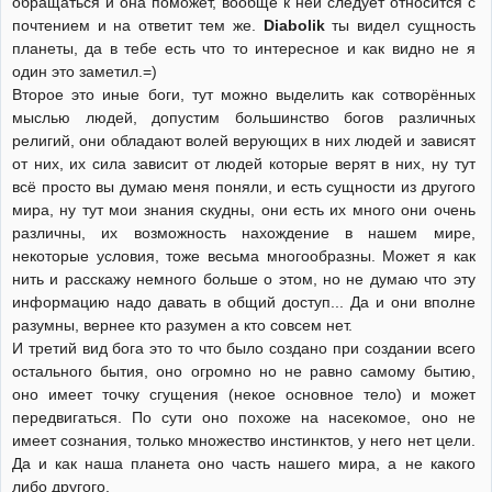
обращаться и она поможет, вообще к ней следует относится с
почтением и на ответит тем же.
Diabolik
ты видел сущность
планеты, да в тебе есть что то интересное и как видно не я
один это заметил.=)
Второе это иные боги, тут можно выделить как сотворённых
мыслью людей, допустим большинство богов различных
религий, они обладают волей верующих в них людей и зависят
от них, их сила зависит от людей которые верят в них, ну тут
всё просто вы думаю меня поняли, и есть сущности из другого
мира, ну тут мои знания скудны, они есть их много они очень
различны, их возможность нахождение в нашем мире,
некоторые условия, тоже весьма многообразны. Может я как
нить и расскажу немного больше о этом, но не думаю что эту
информацию надо давать в общий доступ... Да и они вполне
разумны, вернее кто разумен а кто совсем нет.
И третий вид бога это то что было создано при создании всего
остального бытия, оно огромно но не равно самому бытию,
оно имеет точку сгущения (некое основное тело) и может
передвигаться. По сути оно похоже на насекомое, оно не
имеет сознания, только множество инстинктов, у него нет цели.
Да и как наша планета оно часть нашего мира, а не какого
либо другого.