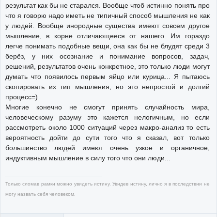
результат как бы не старался. Вообще чтоб истинно понять про
что я говорю надо иметь не типичный способ мышления не как
у людей. Вообще инородные существа имеют совсем другое
мышление, в корне отличающееся от нашего. Им гораздо
легче понимать подобные вещи, она как бы не блудят среди 3
берёз, у них осознание и понимание вопросов, задач,
решений, результатов очень конкретное, это только люди могут
думать что появилось первым яйцо или курица... Я пытаюсь
скопировать их тип мышления, но это непростой и долгий
процесс=)
Многие конечно не смогут принять случайность мира,
человеческому разуму это кажется нелогичным, но если
рассмотреть около 1000 ситуаций через макро-анализ то есть
вероятность дойти до сути того что я сказал, вот только
большинство людей имеют очень узкое и органичное,
индуктивным мышление в силу того что они люди...
Только сломав рамки можно увидеть истину. Увидев истину, лично я в последствии не
могу назвать себя человеком.