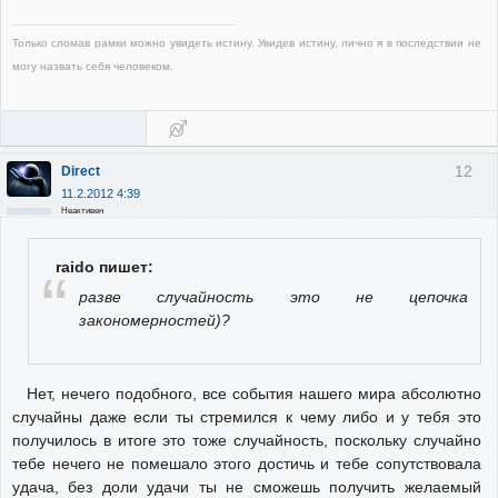
Только сломав рамки можно увидеть истину. Увидев истину, лично я в последствии не
могу назвать себя человеком.
12
Direct
11.2.2012 4:39
Неактивен
raido пишет:
разве случайность это не цепочка
закономерностей)?
Нет, нечего подобного, все события нашего мира абсолютно
случайны даже если ты стремился к чему либо и у тебя это
получилось в итоге это тоже случайность, поскольку случайно
тебе нечего не помешало этого достичь и тебе сопутствовала
удача, без доли удачи ты не сможешь получить желаемый