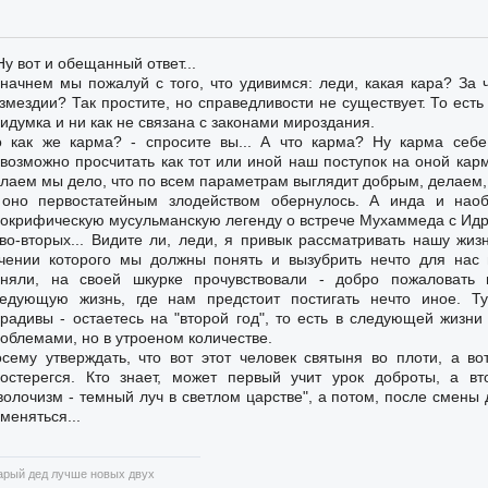
Ну вот и обещанный ответ...
начнем мы пожалуй с того, что удивимся: леди, какая кара? За
змездии? Так простите, но справедливости не существует. То есть
идумка и ни как не связана с законами мироздания.
 как же карма? - спросите вы... А что карма? Ну карма себе
возможно просчитать как тот или иной наш поступок на оной карме
лаем мы дело, что по всем параметрам выглядит добрым, делаем, д
оно первостатейным злодейством обернулось. А инда и наоб
окрифическую мусульманскую легенду о встрече Мухаммеда с Ид
во-вторых... Видите ли, леди, я привык рассматривать нашу жизн
чении которого мы должны понять и вызубрить нечто для нас 
оняли, на своей шкурке прочувствовали - добро пожаловать
едующую жизнь, где нам предстоит постигать нечто иное. Ту
радивы - остаетесь на "второй год", то есть в следующей жизни
облемами, но в утроеном количестве.
сему утверждать, что вот этот человек святыня во плоти, а во
остерегся. Кто знает, может первый учит урок доброты, а в
волочизм - темный луч в светлом царстве", а потом, после смены 
меняться...
арый дед лучше новых двух