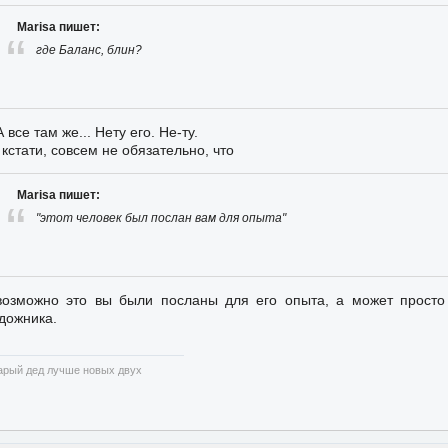
Marisa пишет:
где Баланс, блин?
А все там же... Нету его. Не-ту.
 кстати, совсем не обязательно, что
Marisa пишет:
"этот человек был послан вам для опыта"
возможно это вы были посланы для его опыта, а может просто 
дожника.
арый дед лучше новых двух