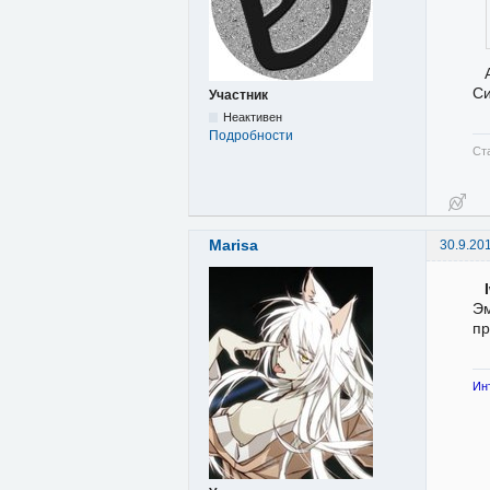
Си
Участник
Неактивен
Подробности
Ст
Marisa
30.9.20
Эм
пр
Ин