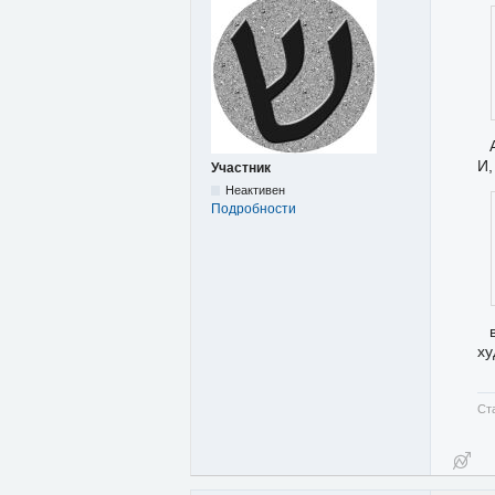
И,
Участник
Неактивен
Подробности
ху
Ст