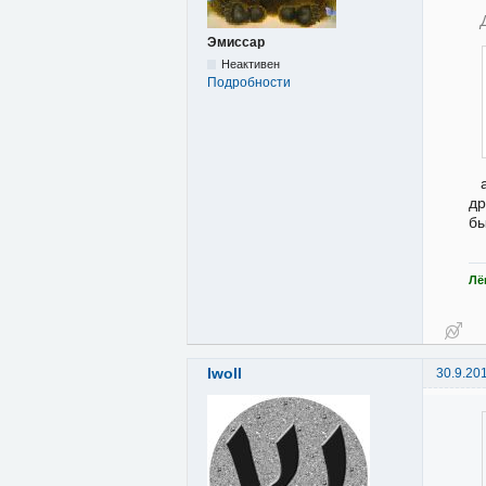
Эмиссар
Неактивен
Подробности
др
бы
Лё
Iwoll
30.9.20