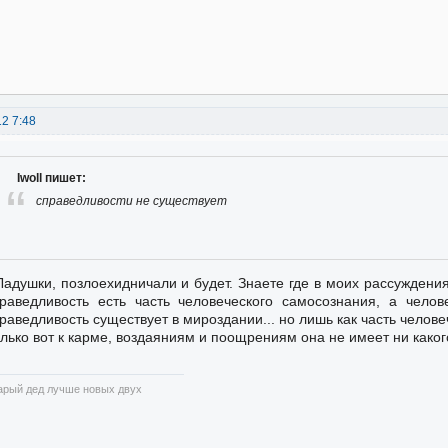
12 7:48
Iwoll пишет:
справедливости не существует
Ладушки, позлоехидничали и будет. Знаете где в моих рассуждения
раведливость есть часть человеческого самосознания, а челов
раведливость существует в мироздании... но лишь как часть челов
лько вот к карме, воздаяниям и поощрениям она не имеет ни како
арый дед лучше новых двух