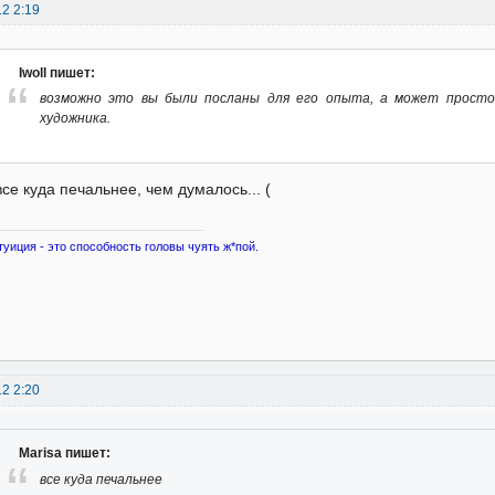
12 2:19
Iwoll пишет:
возможно это вы были посланы для его опыта, а может просто
художника.
все куда печальнее, чем думалось... (
туиция - это способность головы чуять ж*пой.
12 2:20
Marisa пишет:
все куда печальнее