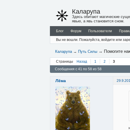
Каларупа
Здесь обитают магические суще
явью, а явь становится сном.
Блог
Форум
Пользователи
Прави
Вы не вошли.
Пожалуйста, войдите или заре
→
Помогите нак
Каларупа
→
Путь Силы
Страницы
Назад
1
2
3
Сообщения с 41 по 58 из 58
Лёма
29.9.20