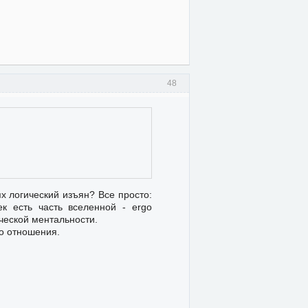
48
х логический изъян? Все просто:
ек есть часть вселенной - ergo
еческой ментальности.
го отношения.