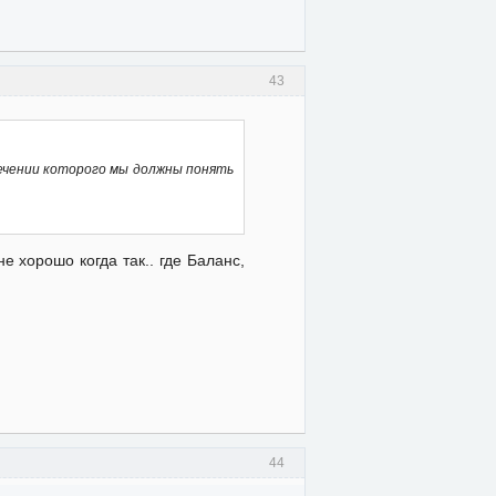
43
течении которого мы должны понять
не хорошо когда так.. где Баланс,
44