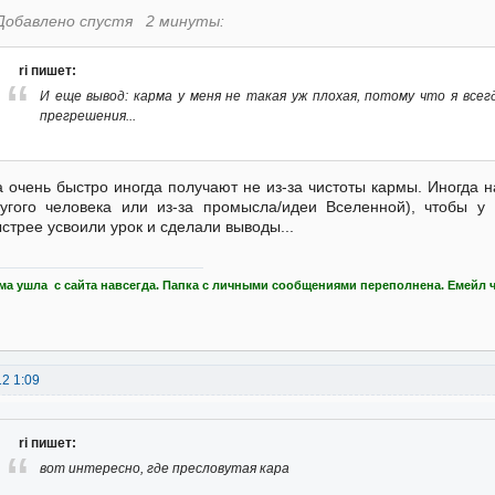
Добавлено спустя 2 минуты:
ri пишет:
И еще вывод: карма у меня не такая уж плохая, потому что я всег
прегрешения...
а очень быстро иногда получают не из-за чистоты кармы. Иногда н
угого человека или из-за промысла/идеи Вселенной), чтобы 
стрее усвоили урок и сделали выводы...
ма ушла с сайта навсегда. Папка с личными сообщениями переполнена. Емейл 
12 1:09
ri пишет:
вот интересно, где пресловутая кара