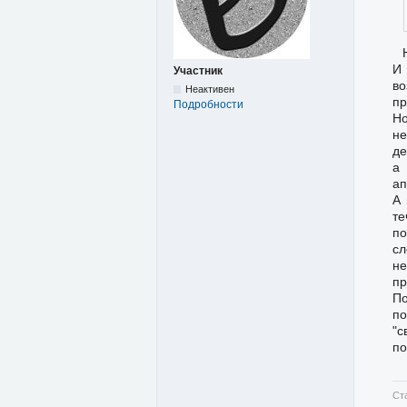
И 
Участник
во
Неактивен
пр
Подробности
Но
не
де
а 
ап
А 
те
п
сл
не
пр
По
по
"с
по
Ст