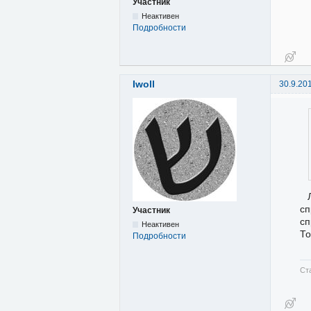
Участник
Неактивен
Подробности
Iwoll
30.9.20
сп
Участник
сп
Неактивен
То
Подробности
Ст