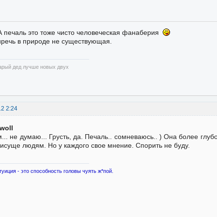
А печаль это тоже чисто человеческая фанаберия
речь в природе не существующая.
арый дед лучше новых двух
12 2:24
Iwoll
... не думаю... Грусть, да. Печаль.. сомневаюсь.. ) Она более глуб
исуще людям. Но у каждого свое мнение. Спорить не буду.
туиция - это способность головы чуять ж*пой.