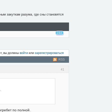
ным закуткам разума, где сны становятся
244
ет, вы должны
войти
или
зарегистрироваться
RSS
41
.
гребет по полной.