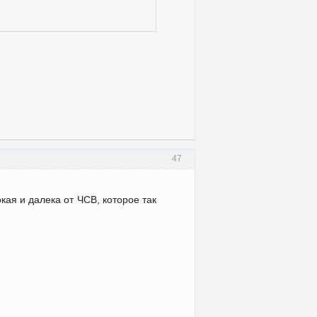
47
окая и далека от ЧСВ, которое так