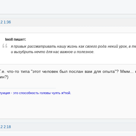
12 1:36
Iwoll пишет:
я привык рассматривать нашу жизнь как своего рода некий урок, в 
и вызубрить нечто для нас важное и полезное.
Т.е. что-то типа "этот человек был послан вам для опыта"? Ммм... 
ин?)
туиция - это способность головы чуять ж*пой.
12 2:18