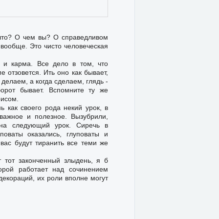
 что? О чем вы? О справедливом
 вообще. Это чисто человеческая
 и карма. Все дело в том, что
 отзовется. Ить оно как бывает,
елаем, а когда сделаем, глядь -
орот бывает. Вспомните ту же
рисом.
ь как своего рода некий урок, в
важное и полезное. Вызубрили,
 на следующий урок. Сиречь в
поваты оказались, глуповаты и
 вас будут тиранить все теми же
т тот законченный злыдень, я б
торой работает над сочинением
декораций, их роли вполне могут