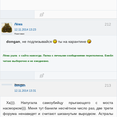
212
Лёма
12.11.2014 13:23
Неактивен
dongan
, не подлизывайся
ты на карантине
Лёма ушла с сайта навсегда. Папка с личными сообщениями переполнена. Емейл
читаю выборочно и не ежедневно.
Неактивен
213
dongan
12.11.2014 13:31
Ха))). Напугала самоубийцу прыгающего с моста
насморком))). Меня тут банили несчётное число раз, две трети
форума ненавидят и считают шизанутым выродком. Астралы