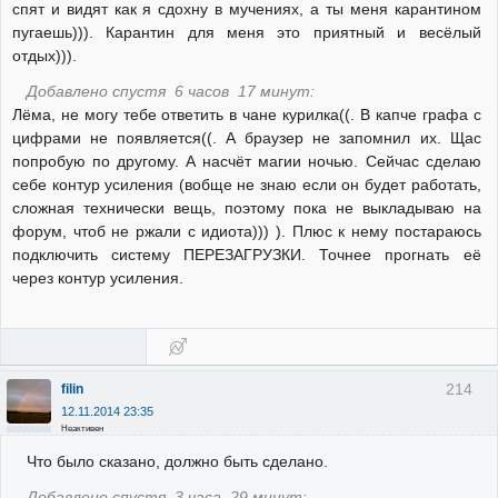
спят и видят как я сдохну в мучениях, а ты меня карантином
пугаешь))). Карантин для меня это приятный и весёлый
отдых))).
Добавлено спустя 6 часов 17 минут:
Лёма, не могу тебе ответить в чане курилка((. В капче графа с
цифрами не появляется((. А браузер не запомнил их. Щас
попробую по другому. А насчёт магии ночью. Сейчас сделаю
себе контур усиления (вобще не знаю если он будет работать,
сложная технически вещь, поэтому пока не выкладываю на
форум, чтоб не ржали с идиота))) ). Плюс к нему постараюсь
подключить систему ПЕРЕЗАГРУЗКИ. Точнее прогнать её
через контур усиления.
214
filin
12.11.2014 23:35
Неактивен
Что было сказано, должно быть сделано.
Добавлено спустя 3 часа 29 минут: