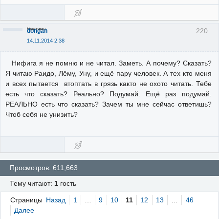
Неактивен
220
dongan
14.11.2014 2:38
Нифига я не помню и не читал. Заметь. А почему? Сказать?
Я читаю Раидо, Лёму, Уну, и ещё пару человек. А тех кто меня
и всех пытается втоптать в грязь както не охото читать. Тебе
есть что сказать? Реально? Подумай. Ещё раз подумай.
РЕАЛЬНО есть что сказать? Зачем ты мне сейчас ответишь?
Чтоб себя не унизить?
Просмотров: 611,663
Тему читают:
1
гость
Страницы
Назад
1
…
9
10
11
12
13
…
46
Далее