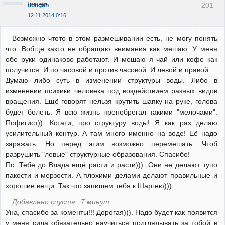
Неактивен
201
dongan
12.11.2014 0:16
Возможно чтото в этом размешивании есть, не могу понять
что. Вобще както не обращаю внимания как мешаю. У меня
обе руки одинаково работают. И мешаю я чай или кофе как
получится. И по часовой и против часовой. И левой и правой.
Думаю либо суть в изменении структуры воды. Либо в
изменении психики человека под воздействием разных видов
вращения. Ещё говорят нельзя крутить шапку на руке, голова
будет болеть. Я всю жизнь пренебрегал такими "мелочами".
Пофигист)). Кстати, про структуру воды! Я как раз делаю
усилительный контур. А там много именно на воде! Её надо
заряжать. Но перед этим возможно перемешать. Чтоб
разрушить "левые" структурные образования. Спасибо!
Пс. Тебе до Влада ещё расти и расти))). Они не делают тупо
пакости и мерзости. А плохими делами делают правильные и
хорошие вещи. Так что запишем тебя к Шаргею))).
Добавлено спустя 7 минут:
Уна, спасибо за коменты!!! Дорогая))). Надо будет как появится
у меня сила обязательно научиться подглядывать за тобой в