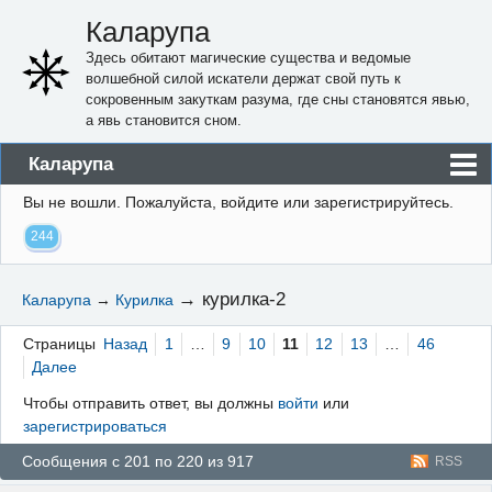
Каларупа
Здесь обитают магические существа и ведомые
волшебной силой искатели держат свой путь к
сокровенным закуткам разума, где сны становятся явью,
а явь становится сном.
Каларупа
Вы не вошли.
Пожалуйста, войдите или зарегистрируйтесь.
Блог
244
Форум
Пользователи
→
курилка-2
Каларупа
→
Курилка
Правила
Страницы
Назад
1
…
9
10
11
12
13
…
46
Регистрация
Далее
Чтобы отправить ответ, вы должны
войти
или
Вход
зарегистрироваться
Сообщения с 201 по 220 из 917
RSS