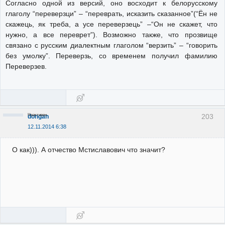
Согласно одной из версий, оно восходит к белорусскому
глаголу “переверзци” – “переврать, исказить сказанное”(“Ён не
скажець, як треба, а усе переверзець” –“Он не скажет, что
нужно, а все переврет”). Возможно также, что прозвище
связано с русским диалектным глаголом “верзить” – “говорить
без умолку”. Переверзь, со временем получил фамилию
Переверзев.
Неактивен
203
dongan
12.11.2014 6:38
О как))). А отчество Мстиславович что значит?