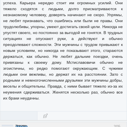
успеха. Карьера нередко стоит им огромных усилий. Они
тяжело сходятся с людьми, долго присматриваются к
незнакомому человеку, доверять начинают не скоро. Упрямы,
не любят признавать, что ошиблись или были не правы. Они
трудолюбивы, упорны, умеют достигать своей цели. Никогда не
упустят своего, но постоянно за выгодой не гонятся. В трудных
ситуациях не опускают руки, а действуют и обычно
преодолевают сложности. Эти мужчины с трудом привыкают к
новым условиям, но никогда не показывают этого, стараются
держаться, как обычно. Не любят дальние поездки, очень
привязаны к своему дому. Мстиславовичи обычно не
эгоистичны, но редко помогают окружающим. С чужими
людьми они вежливы, но держат их на расстоянии. Зато с
родными и немногочисленными друзьями эти мужчины добры,
веселы и общительны. Правда, с ними бывает тяжело из-за их
неумения сдерживаться. Женятся несколько раз, обычно все
их браки неудачны.
Неактивен
205
dongan