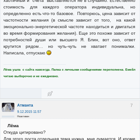
хаотичный и "счета" выставляются не в случайно. Естественно
стоимость для каждого оператора индивидуальна, но
определенно есть что-то базовое. Повторюсь, цена зависит от
частотности желания (в смысле зависит от того, на какой
эмоционально-энергетической частоте находиться и двигаться
во время формирования желания). Еще это похоже зависит от
потребностей души или высшего Я. Блин, вот оно, ответ
крутится рядом… но чуть-чуть не хватает понималки.
Написала, отпускаю
Лёма ушла с сайта навсегда. Папка с личными сообщениями переполнена. Емейл
читаю выборочно и не ежедневно.
7
Атманта
9.12.2015 11:57
Неактивен
Лёма
Откуда цитировано?
Для этого поста отдельная тема нужна, мне думается. И кроме