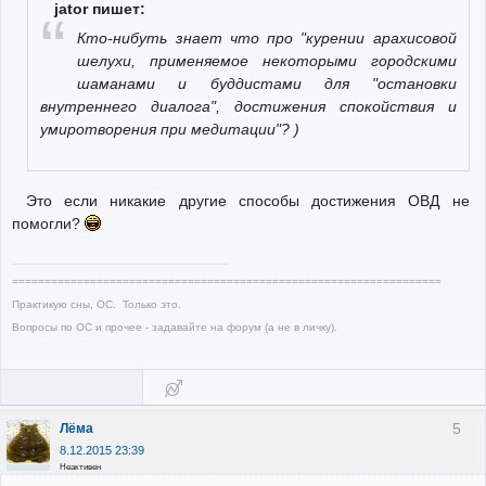
jator пишет:
Кто-нибуть знает что про "курении арахисовой
шелухи, применяемое некоторыми городскими
шаманами и буддистами для "остановки
внутреннего диалога", достижения спокойствия и
умиротворения при медитации"? )
Это если никакие другие способы достижения ОВД не
помогли?
==================================================================
Практикую сны, ОС. Только это.
Вопросы по ОС и прочее - задавайте на форум (а не в личку).
5
Лёма
8.12.2015 23:39
Неактивен