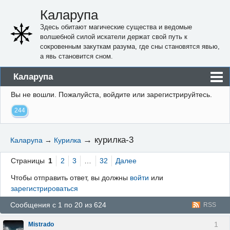
Каларупа
Здесь обитают магические существа и ведомые
волшебной силой искатели держат свой путь к
сокровенным закуткам разума, где сны становятся явью,
а явь становится сном.
Каларупа
Вы не вошли.
Пожалуйста, войдите или зарегистрируйтесь.
Блог
244
Форум
Пользователи
→
курилка-3
Каларупа
→
Курилка
Правила
Страницы
1
2
3
…
32
Далее
Регистрация
Чтобы отправить ответ, вы должны
войти
или
зарегистрироваться
Вход
Сообщения с 1 по 20 из 624
RSS
1
Mistrado