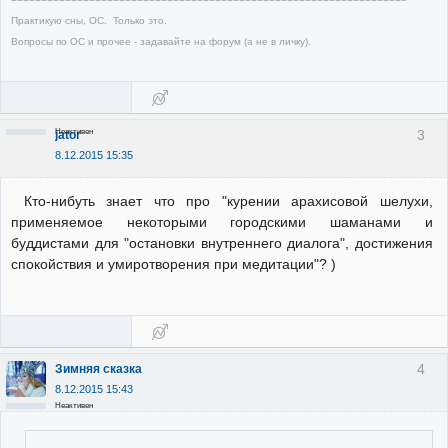
Практикую сны, ОС. Только это.
Вопросы по ОС и прочее - задавайте на форум (а не в личку).
Неактивен
3
jator
8.12.2015 15:35
Кто-нибуть знает что про "курении арахисовой шелухи,
применяемое некоторыми городскими шаманами и
буддистами для "остановки внутреннего диалога", достижения
спокойствия и умиротворения при медитации"? )
4
Зимняя сказка
8.12.2015 15:43
Неактивен