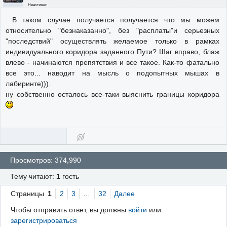
Неактивен
В таком случае получается получается что мы можем
относительно "безнаказанно", без "расплаты"и серьезных
"последствий" осуществлять желаемое только в рамках
индивидуального коридора заданного Пути? Шаг вправо, блаж
влево - начинаются препятствия и все такое. Как-то фатально
все это... наводит на мысль о подопытных мышах в
лабиринте))).
ну собственно осталось все-таки выяснить границы коридора
Просмотров: 374,990
Тему читают:
1
гость
Страницы
1
2
3
…
32
Далее
Чтобы отправить ответ, вы должны
войти
или
зарегистрироваться