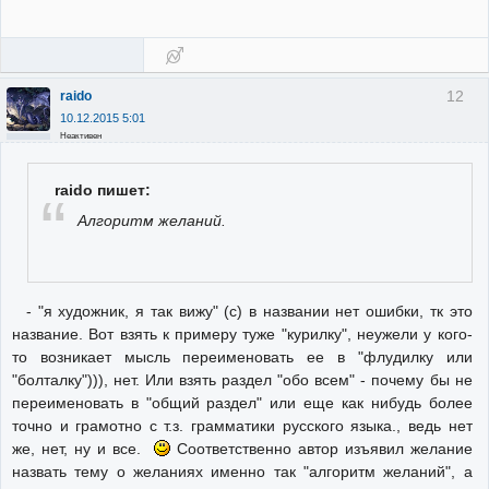
12
raido
10.12.2015 5:01
Неактивен
raido пишет:
Алгоритм желаний.
- "я художник, я так вижу" (с) в названии нет ошибки, тк это
название. Вот взять к примеру туже "курилку", неужели у кого-
то возникает мысль переименовать ее в "флудилку или
"болталку"))), нет. Или взять раздел "обо всем" - почему бы не
переименовать в "общий раздел" или еще как нибудь более
точно и грамотно с т.з. грамматики русского языка., ведь нет
же, нет, ну и все.
Соответственно автор изъявил желание
назвать тему о желаниях именно так "алгоритм желаний", а