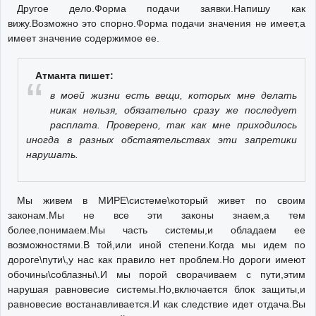
Другое дело.Форма подачи заявки.Напишу как
вижу.Возможно это спорно.Форма подачи значения не имеет,а
имеет значение содержимое ее.
Атманта пишет:
в моей жизни есть вещи, которых мне делать
никак нельзя, обязательно сразу же последует
расплата. Проверено, так как мне приходилось
иногда в разных обстаятельствах эти запретики
нарушать.
Мы живем в МИРЕ\системе\который живет по своим
законам.Мы не все эти законы знаем,а тем
более,понимаем.Мы часть системы,и обладаем ее
возможностями.В той,или иной степени.Когда мы идем по
дороге\пути\,у нас как правило нет проблем.Но дороги имеют
обочины\соблазны\.И мы порой сворачиваем с пути,этим
нарушая равновесие системы.Но,включается блок защиты,и
равновесие востанавливается.И как следствие идет отдача.Вы