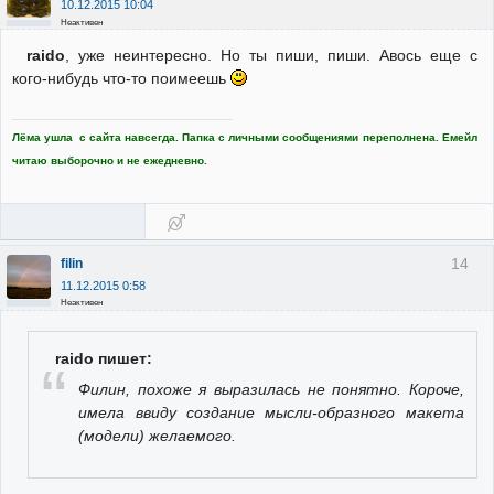
10.12.2015 10:04
Неактивен
raido
, уже неинтересно. Но ты пиши, пиши. Авось еще с
кого-нибудь что-то поимеешь
Лёма ушла с сайта навсегда. Папка с личными сообщениями переполнена. Емейл
читаю выборочно и не ежедневно.
14
filin
11.12.2015 0:58
Неактивен
raido пишет:
Филин, похоже я выразилась не понятно. Короче,
имела ввиду создание мысли-образного макета
(модели) желаемого.