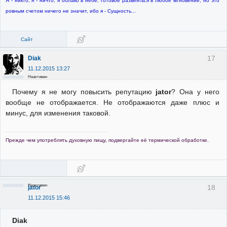
Я - никто, я - ничто, я облако в небе, готовое развеяться в любое мгновение, но это
ровным счетом ничего не значит, ибо я - Сущность...
Сайт
17
Diak
11.12.2015 13:27
Неактивен
Почему я не могу повысить репутацию
jator
? Она у него
вообще не отображается. Не отображаются даже плюс и
минус, для изменения таковой.
Прежде чем употреблять духовную пищу, подвергайте её термической обработке.
Неактивен
18
jator
11.12.2015 15:46
Diak