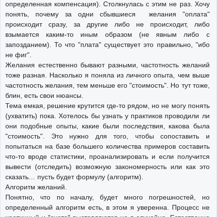
определенная компенсация). Столкнулась с этим не раз. Хочу
понять, почему за одни сбывшиеся желания "оплата"
происходит сразу, за другие либо не происходит, либо
взымается каким-то иным образом (не явным либо с
запозданием). То что "плата" существует это правильно, "ибо
не фиг".
Желания естественно бывают разными, частотность желаний
тоже разная. Насколько я поняла из личного опыта, чем выше
частотность желания, тем меньше его "стоимость". Но тут тоже,
блин, есть свои нюансы.
Тема емкая, решение крутится где-то рядом, но не могу понять
(ухватить) пока. Хотелось бы узнать у практиков проводили ли
они подобные опыты, какие были последствия, какова была
"стоимость". Это нужно для того, чтобы сопоставить и
попытаться на базе большего количества примеров составить
что-то вроде статистики, проанализировать и если получится
вывести (отследить) возможную закономерность или как это
сказать… пусть будет формулу (алгоритм).
Алгоритм желаний.
Понятно, что по началу, будет много погрешностей, но
определенный алгоритм есть, в этом я уверенна. Процесс не