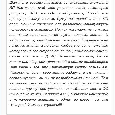
Шаманы и ведьмы научились использовать элементы
ЛП для своих нужд: это растения силы, некоторые
ритуалы, НЛП, методы зомбирования, "давай всю
правду расскажу, только ручку позолоти" и т.д. ЛП
дает мощные средства для различных манипуляцией
человеческим сознанием. Но, как мы знаем, путь магов
кое в чем отличается от пути человека знания. И
надо сказать, что "хакеры сновидений" претендуют
на поиск знания, а не силы. Любое учение, с помощью
которого из вас выгребают деньги, даже самое-самое-
самое классное - ДЭИР, Экология человека, Белый
лотос или сбор пожертвований в пользу голодающего
Занзибара - все это манипуляция вашим сознанием.
"Хакеры" отдают свое знание задарма, и им чихать -
воспользуетесь ли вы их разработками или нет. Тем
не менее, они не пофигисты. Любой из вас может
войти в группу, при условии, что сделает это в ОС
(ехидное хе-хе-хе). Войдите в ОС, выразите намерение
и установите контакт с одним из известных вам
"хакеров". И мы вас сцапаем!!!