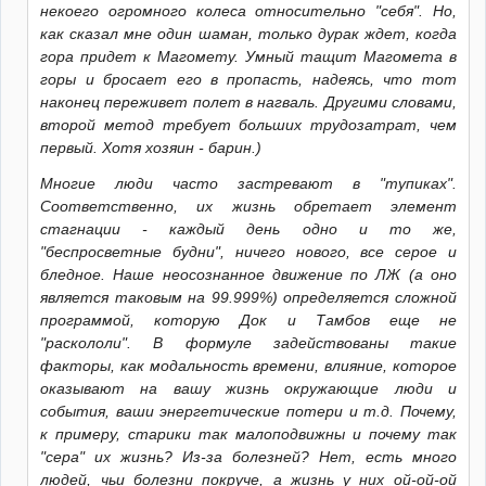
некоего огромного колеса относительно "себя". Но,
как сказал мне один шаман, только дурак ждет, когда
гора придет к Магомету. Умный тащит Магомета в
горы и бросает его в пропасть, надеясь, что тот
наконец переживет полет в нагваль. Другими словами,
второй метод требует больших трудозатрат, чем
первый. Хотя хозяин - барин.)
Многие люди часто застревают в "тупиках".
Соответственно, их жизнь обретает элемент
стагнации - каждый день одно и то же,
"беспросветные будни", ничего нового, все серое и
бледное. Наше неосознанное движение по ЛЖ (а оно
является таковым на 99.999%) определяется сложной
программой, которую Док и Тамбов еще не
"раскололи". В формуле задействованы такие
факторы, как модальность времени, влияние, которое
оказывают на вашу жизнь окружающие люди и
события, ваши энергетические потери и т.д. Почему,
к примеру, старики так малоподвижны и почему так
"сера" их жизнь? Из-за болезней? Нет, есть много
людей, чьи болезни покруче, а жизнь у них ой-ой-ой