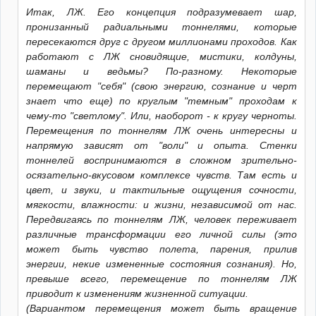
Итак, ЛЖ. Его концепция подразумевает шар,
пронизанный радиальными тоннелями, которые
пересекаются друг с другом миллионами проходов. Как
работают с ЛЖ сновидящие, мистики, колдуны,
шаманы и ведьмы? По-разному. Некоторые
перемещают "себя" (свою энергию, сознание и черт
знает что еще) по круглым "темным" проходам к
чему-то "светлому". Или, наоборот - к кругу черноты.
Перемещения по тоннелям ЛЖ очень интересны и
напрямую зависят от "воли" и опыта. Стенки
тоннелей воспринимаются в сложном зрительно-
осязательно-вкусовом комплексе чувств. Там есть и
цвет, и звуки, и тактильные ощущения сочности,
мягкости, влажности: и жизни, независимой от нас.
Передвигаясь по тоннелям ЛЖ, человек переживает
различные трансформации его личной силы (это
может быть чувство полета, парения, прилив
энергии, некие измененные состояния сознания). Но,
превыше всего, перемещение по тоннелям ЛЖ
приводит к изменениям жизненной ситуации.
(Вариантом перемещения может быть вращение