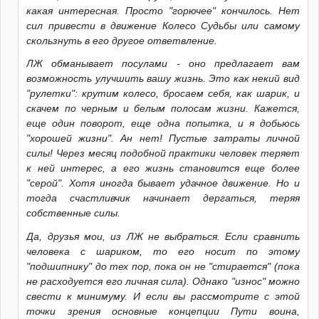
какая интересная. Просто "горючее" кончилось. Нет
сил привести в движение Колесо Судьбы или самому
скользнуть в его другое ответвление.
ЛЖ обманывает посулами - оно предлагает вам
возможность улучшить вашу жизнь. Это как некий вид
"рулетки": крутим колесо, бросаем себя, как шарик, и
скачем по черным и белым полосам жизни. Кажется,
еще один поворот, еще одна попытка, и я добьюсь
"хорошей жизни". Ан нет! Пустые затраты личной
силы! Через месяц подобной практики человек теряет
к ней интерес, а его жизнь становится еще более
"серой". Хотя иногда бывает удачное движение. Но и
тогда счастливчик начинает дергаться, теряя
собственные силы.
Да, друзья мои, из ЛЖ не выбраться. Если сравнить
человека с шариком, то его носит по этому
"подшипнику" до тех пор, пока он не "стирается" (пока
не расходуется его личная сила). Однако "износ" можно
свести к минимуму. И если вы рассмотрите с этой
точки зрения основные концепции Пути воина,