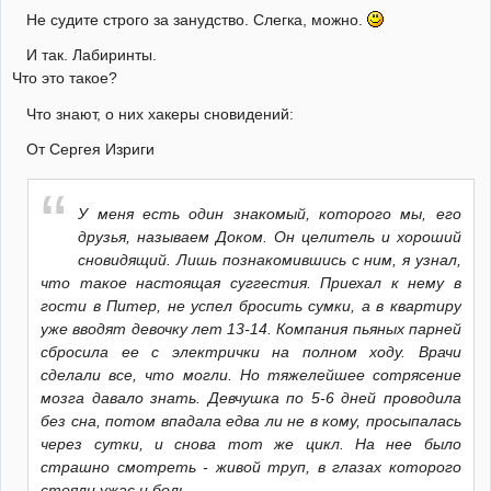
Не судите строго за занудство. Слегка, можно.
И так. Лабиринты.
Что это такое?
Что знают, о них хакеры сновидений:
От Сергея Изриги
У меня есть один знакомый, которого мы, его
друзья, называем Доком. Он целитель и хороший
сновидящий. Лишь познакомившись с ним, я узнал,
что такое настоящая суггестия. Приехал к нему в
гости в Питер, не успел бросить сумки, а в квартиру
уже вводят девочку лет 13-14. Компания пьяных парней
сбросила ее с электрички на полном ходу. Врачи
сделали все, что могли. Но тяжелейшее сотрясение
мозга давало знать. Девчушка по 5-6 дней проводила
без сна, потом впадала едва ли не в кому, просыпалась
через сутки, и снова тот же цикл. На нее было
страшно смотреть - живой труп, в глазах которого
стояли ужас и боль.