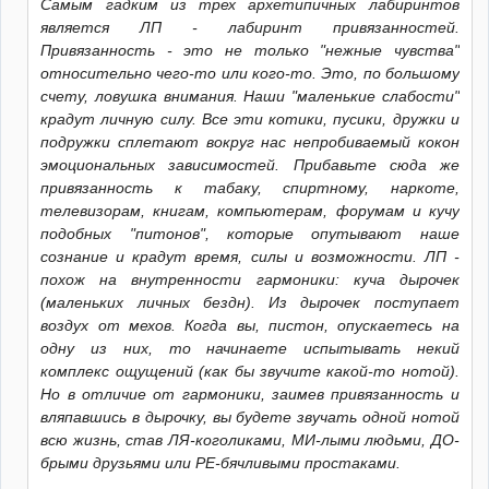
Самым гадким из трех архетипичных лабиринтов
является ЛП - лабиринт привязанностей.
Привязанность - это не только "нежные чувства"
относительно чего-то или кого-то. Это, по большому
счету, ловушка внимания. Наши "маленькие слабости"
крадут личную силу. Все эти котики, пусики, дружки и
подружки сплетают вокруг нас непробиваемый кокон
эмоциональных зависимостей. Прибавьте сюда же
привязанность к табаку, спиртному, наркоте,
телевизорам, книгам, компьютерам, форумам и кучу
подобных "питонов", которые опутывают наше
сознание и крадут время, силы и возможности. ЛП -
похож на внутренности гармоники: куча дырочек
(маленьких личных бездн). Из дырочек поступает
воздух от мехов. Когда вы, пистон, опускаетесь на
одну из них, то начинаете испытывать некий
комплекс ощущений (как бы звучите какой-то нотой).
Но в отличие от гармоники, заимев привязанность и
вляпавшись в дырочку, вы будете звучать одной нотой
всю жизнь, став ЛЯ-коголиками, МИ-лыми людьми, ДО-
брыми друзьями или РЕ-бячливыми простаками.