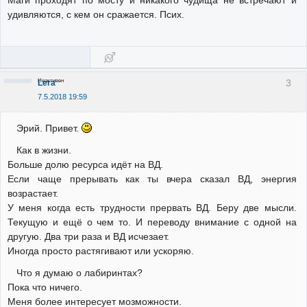
Маги проходят по мосту и никакого чудища не встречают и
удивляются, с кем он сражается. Псих.
Неактивен
3
Lera
7.5.2018 19:59
Эрий. Привет.
Как в жизни.
Больше долю ресурса идёт на ВД.
Если чаще прерывать как ты вчера сказал ВД, энергия
возрастает.
У меня когда есть трудности прервать ВД. Беру две мысли.
Текущую и ещё о чем то. И переводу внимание с одной на
другую. Два три раза и ВД исчезает.
Иногда просто растягивают или ускоряю.
Что я думаю о лабиринтах?
Пока что ничего.
Меня более интересует мозможности.