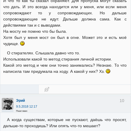
И что то как ты сказал охраняют. Для пропуска могут сказать
что дать. И это всегда находится или у меня, или если меня
сопровождают то у сопровождающих. Но дальше
сопровождающие не идут. Дальше должна сама. Как с
действиями так и с выводами.
На мосту не помню что бы была.
Хотя был у меня мост он был в огне. Может это и есть моё
чудище.
О стирателях. Слышала давно что то.
Использовали какой то метод стирания личной истории.
Какой это метод и чем они точно занимались? Незнаю. То что
написила там придумала на ходу. А какой у них? Хз.
10
Эрий
9.5.2018 12:17
Неактивен
А когда существам, которые не пускают, даёшь что просят,
дальше-то проходишь? Или опять что-то мешает?