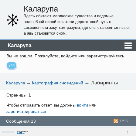
Каларупа
Здесь обитают магические существа и ведомые
волшебной силой искатели держат свой путь к
сокровенным закуткам разума, где сны становятся явью,
а явь становится сном.
Каларупа
Вы не вошли.
Пожалуйста, войдите или зарегистрируйтесь.
Блог
244
Форум
Пользователи
→
Лабиринты
Каларупа
→
Картография сновидений
Правила
Страницы
1
Регистрация
Чтобы отправить ответ, вы должны
войти
или
зарегистрироваться
Вход
Сообщения 13
RSS
Неактивен
1
Lera