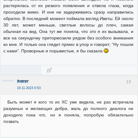
растерялась от их резкого появления и отвела глаза, когда
проходили мимо. И они не задерживаясь сразу направились
обратно. В последний момент поймала взгляд Иветы. Ей около
30 лет, может меньше, светлые волосы до плеч, самая
обычная на вид. Она тут же поняла, что это я их вызывала, и
все на секундочку притормозили рядом без особого внимания
ко мне. И только она глядит прямо в упор и говорит; “Ну пошли
с нами”. Проворные и порывистые, я бы сказала
Неактивен
13
AnKer
18.11.2023 0:53
Быть может я кого то из ХС уже видела, не раз встречала
разумных и желающих добра, жаль до полного диалога не
доходило пока что, но я поняла, попробую обязательно
позвать