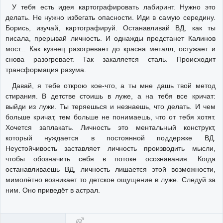
У тебя есть идея картографировать лабиринт. Нужно это
делать. Не нужно избегать опасности. Иди в самую середину.
Борись, изучай, картографируй. Останавливай ВД, как ты
писала, прерывай личность. И однажды предстанет Калинов
мост... Как кузнец разогревает до красна металл, остужает и
снова разогревает. Так закаляется сталь. Происходит
трансформация разума.
Давай, я тебе открою кое-что, а ты мне дашь твой метод
стирания. В детстве стоишь в луже, а на тебя все кричат:
выйди из лужи. Ты теряешься и незнаешь, что делать. И чем
больше кричат, тем больше не понимаешь, что от тебя хотят.
Хочется заплакать. Личность это ментальный конструкт,
который нуждается в постоянной поддержке ВД.
Неустойчивость заставляет личность производить мысли,
чтобы обозначить себя в потоке осознавания. Когда
останавливаешь ВД, личность лишается этой возможности,
мимолётно возникает то детское ощущение в луже. Следуй за
ним. Оно приведёт в астрал.