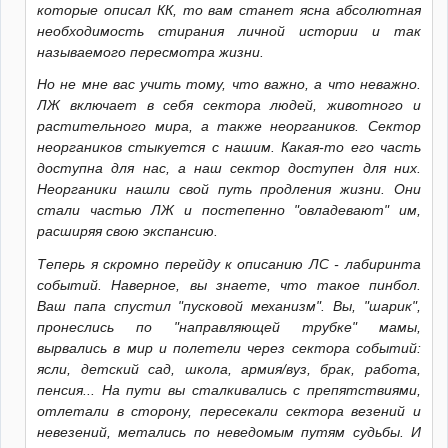
которые описал КК, то вам станет ясна абсолютная
необходимость стирания личной истории и так
называемого пересмотра жизни.
Но не мне вас учить тому, что важно, а что неважно.
ЛЖ включает в себя сектора людей, животного и
растительного мира, а также неоргаников. Сектор
неоргаников стыкуется с нашим. Какая-то его часть
доступна для нас, а наш сектор доступен для них.
Неорганики нашли свой путь продления жизни. Они
стали частью ЛЖ и постепенно "овладевают" им,
расширяя свою экспансию.
Теперь я скромно перейду к описанию ЛС - лабиринта
событий. Наверное, вы знаете, что такое пинбол.
Ваш папа спустил "пусковой механизм". Вы, "шарик",
пронеслись по "направляющей трубке" мамы,
вырвались в мир и полетели через сектора событий:
ясли, детский сад, школа, армия/вуз, брак, работа,
пенсия... На пути вы сталкивались с препятствиями,
отлетали в сторону, пересекали сектора везений и
невезений, метались по неведомым путям судьбы. И