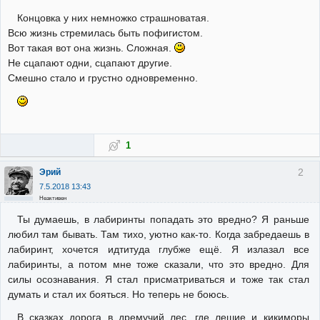
Концовка у них немножко страшноватая.
Всю жизнь стремилась быть пофигистом.
Вот такая вот она жизнь. Сложная.
Не сцапают одни, сцапают другие.
Смешно стало и грустно одновременно.
1
2
Эрий
7.5.2018 13:43
Неактивен
Ты думаешь, в лабиринты попадать это вредно? Я раньше
любил там бывать. Там тихо, уютно как-то. Когда забредаешь в
лабиринт, хочется идтитуда глубже ещё. Я излазал все
лабиринты, а потом мне тоже сказали, что это вредно. Для
силы осознавания. Я стал присматриваться и тоже так стал
думать и стал их бояться. Но теперь не боюсь.
В сказках дорога в дремучий лес, где лешие и кикиморы