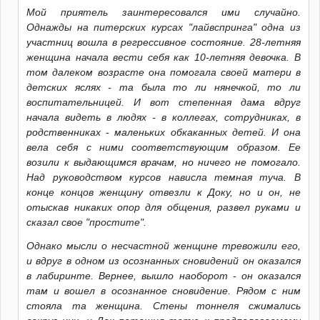
Мой приятель заинтересовался ими случайно.
Однажды на питерских курсах "лайвспринга" одна из
участниц вошла в регрессивное состояние. 28-летняя
женщина начала вести себя как 10-летняя девочка. В
том далеком возрасте она помогала своей матери в
детских яслях - та была то ли нянечкой, то ли
воспитательницей. И вот степенная дама вдруг
начала видеть в людях - в коллегах, сотрудниках, в
родственниках - маленьких обкаканных детей. И она
вела себя с ними соответствующим образом. Ее
возили к выдающимся врачам, но ничего не помогало.
Над руководством курсов нависла темная туча. В
конце концов женщину отвезли к Доку, но и он, не
отыскав никаких опор для общения, развел руками и
сказал свое "простите".
Однако мысли о несчастной женщине тревожили его,
и вдруг в одном из осознанных сновидений он оказался
в лабиринте. Вернее, вышло наоборот - он оказался
там и вошел в осознанное сновидение. Рядом с ним
стояла та женщина. Стены тоннеля сжимались