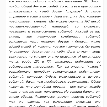
все это происходило в пинболе с названием ЛС. Этот
пинбол общий для всех людей. То есть вам приходится
сталкиваться с кучей других "шариков". А самое
страшное место в игре - дыра метр на два, которая
предполагает смерть. Мы можем считать ЛС некой
причино-следственной матрицей, со сложными
правилами и взаимосвязями событий. Каждый из вас
знает, что некоторые комбинации событий
исполняют наши желания, другие - делают жизнь
адской мукой. И, конечно, кое-кому хотелось бы взять
"управление" движением на себя. Воля случая - вещь
уважаемая, но многим она не нравится. И некоторые
типы, вроде ДХ и КК, старались подменить ее
собственным намерением. Как вы знаете, "хакеры"
разработали методику сознательных подстановок
событий, которые, будучи включенными в цепочки
событий, дают нам необходимые результаты. Сбоку
кажется, что методика проста - помусолил колоду
карт и что-то там получилось. Но истина далека от
этого образа. Фактически, расчет цепочки событий
так же сложен, как вычисления алхимика или
астролога. Подробную информацию об этом методе