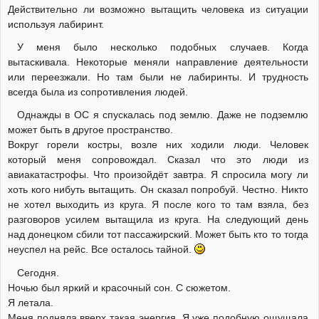
Действительно ли возможно вытащить человека из ситуации
используя лабиринт.
У меня было несколько подобных случаев. Когда
вытаскивала. Некоторые меняли направление деятельности
или переезжали. Но там были не лабиринты. И трудность
всегда была из сопротивления людей.
Однажды в ОС я спускалась под землю. Даже не подземлю
может быть в другое пространство.
Вокруг горели костры, возле них ходили люди. Человек
который меня сопровождал. Сказал что это люди из
авиакатастрофы. Что произойдёт завтра. Я спросила могу ли
хоть кого нибуть вытащить. Он сказал попробуй. Честно. Никто
не хотел выходить из круга. Я после кого то там взяла, без
разговоров усилем вытащила из круга. На следующий день
над донецком сбили тот пассажирский. Может быть кто то тогда
неуспел на рейс. Все осталось тайной.
Сегодня.
Ночью был яркий и красочный сон. С сюжетом.
Я летала.
Меня подняла вверх такая энергия. Я уже подобную ощущала