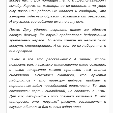
вокруг них, и Док потащил тетю к предполагаемому
выходу. Короче, он вытащил ее из тоннеля, а на утро
ему позвонили радостные коллеги и сообщили, что
женщина чудесным образом избавилась от регрессии.
И случилось сие событие именно в ту ночь.
Позже Доку удалось исцелить таким же образом
слепую девочку. Ее случай предполагал деформацию
зрительных нервов. То есть зрение ей нельзя было
вернуть стопроцентно. А он увел ее из лабиринта, и
она прозрела.
Зачем я все это рассказываю? А затем, чтобы
показать вам, насколько таинственно наше сознание,
и какие открытия может принести нам анализ
сновидений. Психологи считают, что архетип
лабиринтов - это проекция недугов, проблем и
нерешенных задач повседневной реальности. Те, кто
составляли карты сновидений, не согласны с ними.
Для них, лабиринты - это ловушки внимания. И что
интересно, эти "ловушки" растут, развиваются и
служат обителью для многих видов олли.