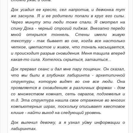
Док усадил ее кресло, сел напротив, и девчонка тут
же заснула. Я и ее родители попали в круг его силы.
Через минуту эти люди тоже спали. Я смотрел на
спину Дока - черный строгий пиджак. Внезапно передо
мной открылся тоннель. Стены имели живую
текстуру - так бывает во сне, когда все настолько
четкое, цветастое и живое, что тональ насыщается,
и происходит разрыв сновидения. Меня тащила вперед
какая-то сила. Хотелось скрыться, затаиться...
Док прервал сеанс и дал мне пару пощечин. Он сказал,
что мы были в глубинах лабиринта - архетипичной
структуры, которую видят во сне все люди. Она
проявляется в сновидениях в различных формах - дом
со множеством комнат, сеть оврагов, подземелья и
т.д. Эта структура нашла свое отражение во многих
компьютерных играх, поскольку описывает квестовое
клише - найти выход на следующий уровень.
Док вылечил девочку, а я узнал уйму информации о
лабиринтах.