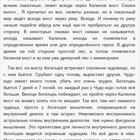
всякие сказочные, лежит всегда через Калинов мост. Сказок
много... Я прочитал их все, сюжеты разные, но в сказочный
мир ведёт всегда мост через реку. Всегда. И почему-то реку
нельзя перейти вброд или ещё как-то пробраться на другую
сторону. В некоторых сказках мост никакн не называется,
иногда называют Калинов, иногда он появляется в
определённое время или для определённого героя. В другое
время на той стороне простой лес, а потом появляется
Калинов мост и за ним уже дремучий лес с кикиморами.
Так вот, на мосту богатыря встречает огромное чудовище, он
с ним бьётся. Срубает одну голову, вырастает другая. Чудо-
юдо имеет много голов, убить его очень трудно. Богатырь
бьётся 7 дней и 7 ночей, но каждый раз у Чудо-юдо голов всё
больше. Вконце богатырь побеждает, но пройти через Калинов
мост не может, опять что-то мешает. Так вот, там нет никакого
чудища, просто у богатыря мышление, опирающееся на
внутренний диалог, а там астрал. Невозможно воспринимать
астральные планы внутренним диалогом, там нужно фигурное
мышление. Это препятсвие для личности внутреннего диалога
богатырю видится огромным чудищем. Но всё дело в нём.