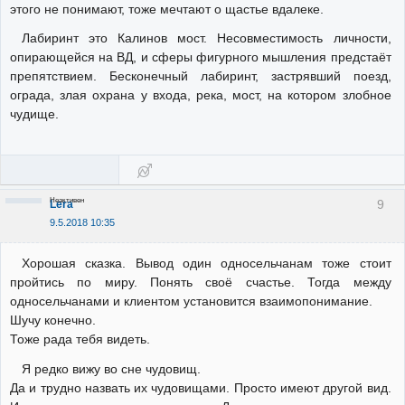
этого не понимают, тоже мечтают о щастье вдалеке.
Лабиринт это Калинов мост. Несовместимость личности,
опирающейся на ВД, и сферы фигурного мышления предстаёт
препятствием. Бесконечный лабиринт, застрявший поезд,
ограда, злая охрана у входа, река, мост, на котором злобное
чудище.
Неактивен
9
Lera
9.5.2018 10:35
Хорошая сказка. Вывод один односельчанам тоже стоит
пройтись по миру. Понять своё счастье. Тогда между
односельчанами и клиентом установится взаимопонимание.
Шучу конечно.
Тоже рада тебя видеть.
Я редко вижу во сне чудовищ.
Да и трудно назвать их чудовищами. Просто имеют другой вид.