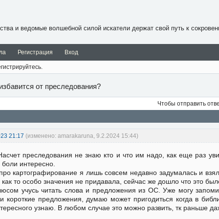
ства и ведомые волшебной силой искатели держат свой путь к сокровен
ла
Регистрация
Вход
гистрируйтесь.
 избавится от преследования?
Чтобы отправить отв
023 21:17
(изменено: amarakaruna, 9.2.2024 15:44)
Насчет преследования не знаю кто и что им надо, как еще раз ув
 боли интересно.
про картографирование я лишь совсем недавно задумалась и взяла
 как то особо значения не придавала, сейчас же дошло что это бы
юсом учусь читать слова и предложения из ОС. Уже могу запоми
и короткие предложения, думаю может пригодиться когда в библ
тересного узнаю. В любом случае это можно развить, тк раньше да