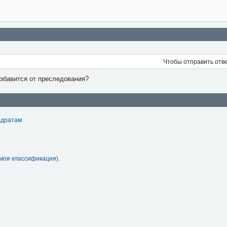
Чтобы отправить отв
избавится от преследования?
адратам
моя классификация).