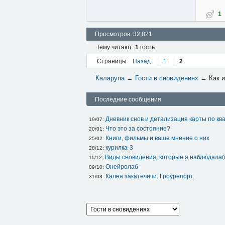
1
Просмотров: 32,821
Тему читают:
1
гость
Страницы
Назад
1
2
Каларупа
→
Гости в сновидениях
→
Как 
Последние сообщения
Дневник снов и детализация карты по кв
19/07: 
Что это за состояние?
20/01: 
Книги, фильмы и ваше мнение о них
25/02: 
курилка-3
28/12: 
Виды сновидения, которые я наблюдала(
11/12: 
Онейролаб
09/10: 
Калея закатечичи. Гроурепорт.
31/08: 