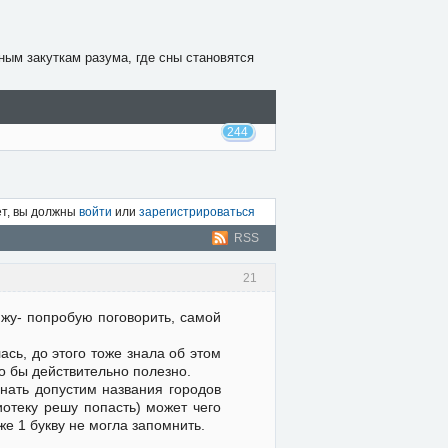
ным закуткам разума, где сны становятся
244
ет, вы должны
войти
или
зарегистрироваться
RSS
21
ижу- попробую поговорить, самой
сь, до этого тоже знала об этом
ло бы действительно полезно.
нать допустим названия городов
иотеку решу попасть) может чего
же 1 букву не могла запомнить.