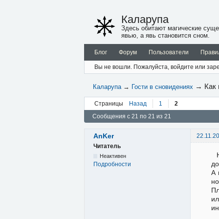
Каларупа
Здесь обитают магические суще
явью, а явь становится сном.
Блог
Форум
Пользователи
Прави
Вы не вошли.
Пожалуйста, войдите или заре
→
Как
Каларупа
→
Гости в сновидениях
Страницы
Назад
1
2
Сообщения с 21 по 21 из 21
AnKer
22.11.2
Читатель
Неактивен
до
Подробности
А 
но
Пл
ил
ин