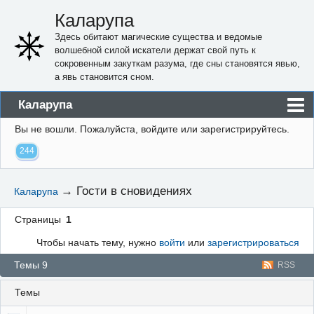
Каларупа
Здесь обитают магические существа и ведомые
волшебной силой искатели держат свой путь к
сокровенным закуткам разума, где сны становятся явью,
а явь становится сном.
Каларупа
Вы не вошли.
Пожалуйста, войдите или зарегистрируйтесь.
Блог
244
Форум
Пользователи
→
Гости в сновидениях
Каларупа
Правила
Страницы
1
Регистрация
Чтобы начать тему, нужно
войти
или
зарегистрироваться
Вход
Темы 9
RSS
Темы