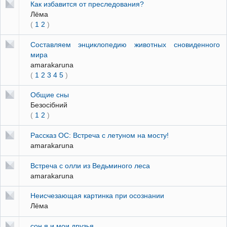
Как избавится от преследования?
Лёма
(
1
2
)
Составляем энциклопедию животных сновиденного
мира
amarakaruna
(
1
2
3
4
5
)
Общие сны
Безосібний
(
1
2
)
Рассказ ОС: Встреча с летуном на мосту!
amarakaruna
Встреча с олли из Ведьминого леса
amarakaruna
Неисчезающая картинка при осознании
Лёма
сон я и мои друзья