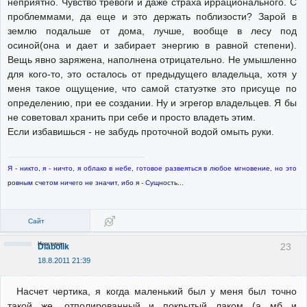
неприятно. Чувство тревоги и даже страха иррационального. С
проблеммами, да еще и это держать поблизости? Зарой в
землю подальше от дома, лучше, вообще в лесу под
осиной(она и дает и забирает энергию в равной степени).
Вещь явно заряжена, наполнена отрицательно. Не умышленно
для кого-то, это осталось от предыдущего владельца, хотя у
меня такое ощущение, что самой статуэтке это присуще по
определению, при ее создании. Ну и эгрегор владельцев. Я бы
не советовал хранить при себе и просто владеть этим.
Если избавишься - не забудь проточной водой омыть руки.
Я - никто, я - ничто, я облако в небе, готовое развеяться в любое мгновение, но это
ровным счетом ничего не значит, ибо я - Сущность...
Сайт
Неактивен
23
Diabolik
18.8.2011 21:39
Насчет чертика, я когда маленький был у меня был точно
такой же, отполированный и покрытый лаком (а мб и