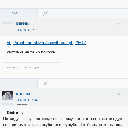
Сайт
Неактивен
33
Diabolik
21.8.2011 7:57
http://real-unreality.ru/showthread.php?t=17
картинка не та но похоже.
Только рок, только хардкор.
34
Атманта
21.8.2011 16:38
Неактивен
Diabolik
По ходу, все у нас сводится к тому, что это все-таки следует
воспринимать как инкуба или суккуба. То бишь демоны сна,