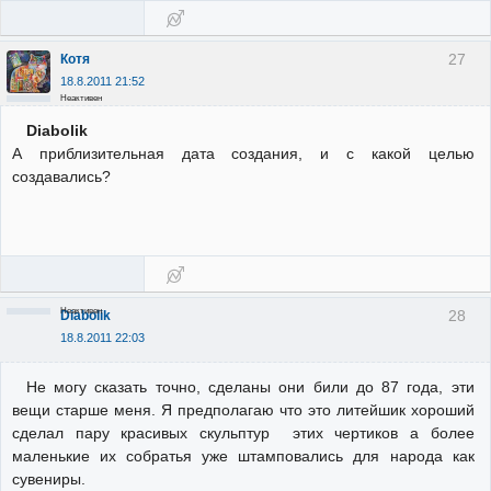
27
Котя
18.8.2011 21:52
Неактивен
Diabolik
А приблизительная дата создания, и с какой целью
создавались?
Неактивен
28
Diabolik
18.8.2011 22:03
Не могу сказать точно, сделаны они били до 87 года, эти
вещи старше меня. Я предполагаю что это литейшик хороший
сделал пару красивых скульптур этих чертиков а более
маленькие их собратья уже штамповались для народа как
сувениры.