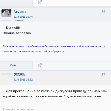
36
Атманта
21.8.2011 19:44
Неактивен
Diabolik
Вполне вероятно.
Я - никто, я - ничто, я облако в небе, готовое развеяться в любое мгновение, но это
ровным счетом ничего не значит, ибо я - Сущность...
Сайт
Неактивен
37
Diabolik
21.8.2011 19:52
Для прекращения возможной дискуссии приведу пример "как
корабль назовешь, так он и поплывет" здесь нечто похожее.
Только рок, только хардкор.