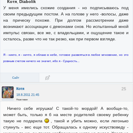
Котя
,
Diabolik
У меня имелись схожие создания - но подписываюсь под
своим предыдущим постом. А на голове у него -волосы, даже
на прическу похоже. При долгом рассмотрении даже
возникают ассоциации с демонами снов. Но испытанный мной
импульс связан, все же, с владельцами, и ощущение такое и
осталось, разве что не так резко, как при первом взгляде.
Я - никто, я - ничто, я облако в небе, готовое развеяться в любое мгновение, но это
ровным счетом ничего не значит, ибо я - Сущность...
Сайт
25
Котя
18.8.2011 21:45
Неактивен
Ничего себе игрушка! С такой-то мордой! А вообще-то,
может быть, только я б на месте родителей своему ребенку
такую не подарила
, такой и убить можно, если легонько
стукнуть - вес еще тот. Обращалась к одному искуствоведу -