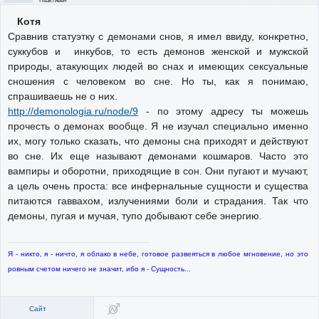
Неактивен
Котя
Сравнив статуэтку с демонами снов, я имел ввиду, конкретно,
суккубов и инкубов, то есть демонов женской и мужской
природы, атакующих людей во снах и имеющих сексуальные
сношения с человеком во сне. Но ты, как я понимаю,
спрашиваешь не о них.
http://demonologia.ru/node/9
- по этому адресу ты можешь
прочесть о демонах вообще. Я не изучал специально именно
их, могу только сказать, что демоны сна приходят и действуют
во сне. Их еще называют демонами кошмаров. Часто это
вампиры и оборотни, приходящие в сон. Они пугают и мучают,
а цель очень проста: все инфернальные сущности и существа
питаются гаввахом, излучениями боли и страдания. Так что
демоны, пугая и мучая, тупо добывают себе энергию.
Я - никто, я - ничто, я облако в небе, готовое развеяться в любое мгновение, но это
ровным счетом ничего не значит, ибо я - Сущность...
Сайт