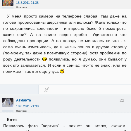
18.8.2011 21:38
Неактивен
У меня просто камера на телефоне слабая, там даже на
голове прорисованны шерстинки или волосы? Жаль только что
не сохранились конечности - интиресно было б посмотреть,
какие они? А на спине виден хребет! Удивительно что
соблюдены пропорции. А по поводу не менялось ли что - я
сама очень изменилась, да и жизнь пошла в другую сторону
(по-моему, так даже в позитивную сторону), хотя проблемки по
роду деятельности
появились, но я думаю, они бывают у
всех кто занимаеться. И если я сейчас что-то не знаю, или не
понимаю - так я ж еще учусь
.
22
Атманта
18.8.2011 21:38
Неактивен
Котя
Появилось фото "чертика" - пахнет он, мягко, скажем,