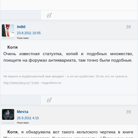
38
indid
23.8.2011 10:55
Неактивен
Котя
Очень известная статуэтка, копий и подобных множество,
поищите на форумах антиквариата, там точно были подобные.
Не верьте в подброшенный вам предмет - и он не сработает. Если это не граната.
http://www.diary.ru/~Indid
- подробности.
39
Мечта
25.9.2011 4:15
Неактивен
Котя
, я обнаружила вот такого кельтского чертика в книге