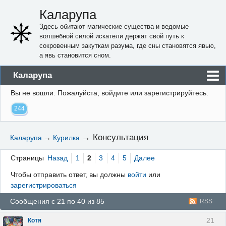
Каларупа
Здесь обитают магические существа и ведомые
волшебной силой искатели держат свой путь к
сокровенным закуткам разума, где сны становятся явью,
а явь становится сном.
Каларупа
Вы не вошли.
Пожалуйста, войдите или зарегистрируйтесь.
Блог
244
Форум
Пользователи
→
Консультация
Каларупа
→
Курилка
Правила
Страницы
Назад
1
2
3
4
5
Далее
Регистрация
Чтобы отправить ответ, вы должны
войти
или
зарегистрироваться
Вход
Сообщения с 21 по 40 из 85
RSS
21
Котя