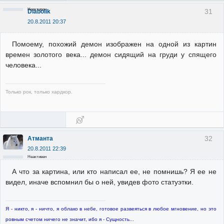
Неактивен
31
Diabolik
20.8.2011 20:37
Помоему, похожий демон изображен на одной из картин
времен золотого века... демон сидящий на груди у спящего
человека...
Только рок, только хардкор.
32
Атманта
20.8.2011 22:39
Неактивен
А что за картина, или кто написал ее, не помнишь? Я ее не
видел, иначе вспомнил бы о ней, увидев фото статуэтки.
Я - никто, я - ничто, я облако в небе, готовое развеяться в любое мгновение, но это
ровным счетом ничего не значит, ибо я - Сущность...