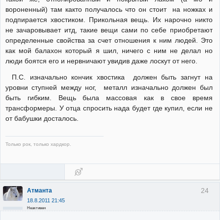
вороненный) там както получалось что он стоит на ножках и
подпирается хвостиком. Прикольная вещь. Их нарочно никто
не зачаровывает итд, такие вещи сами по себе приобретают
определенные свойства за счет отношения к ним людей. Это
как мой балахон который я шил, ничего с ним не делал но
люди боятся его и нервничают увидив даже лоскут от него.
П.С. изначально кончик хвостика должен быть загнут на
уровни ступней между ног, металл изначально должен был
быть гибким. Вещь была массовая как в свое время
трансформеры. У отца спросить нада будет где купил, если не
от бабушки досталось.
Только рок, только хардкор.
24
Атманта
18.8.2011 21:45
Неактивен