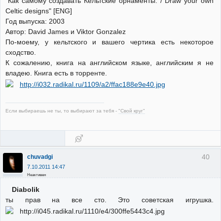
"Как самому создавать Кельтские орнаменты. / Draw your own
Celtic designs" [ENG]
Год выпуска: 2003
Автор: David James и Viktor Gonzalez
По-моему, у кельтского и вашего чертика есть некоторое
сходство.
К сожалению, книга на английском языке, английским я не
владею. Книга есть в торренте.
Если выбираешь не ты, то выбирают за тебя -
"Свой круг"
40
chuvadgi
7.10.2011 14:47
Неактивен
Diabolik
ты прав на все сто. Это советская игрушка.