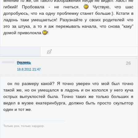
мнение то же, он такого изображения нигде не видел. Хвост не
гибкий! Пробовала - не гнеться.
Чуствую, что шас
допробуюсь, что на одну проблемку станет больше:). Кстати в
ладонь таки умещаеться! Разузнайте у своих родителей что
это за штука, а то я аж пережывать начала, что снова "каку"
домой приволокла
!
Неактивен
26
Diabolik
18.8.2011 21:47
он по размеру какой? Я точно уверен что мой был точно
такой же, но он умещался в ладонь и он кололся у него куча
острых выпуклостей была. Точно таких же только больших я
видел в музее екатеринбурга, должно быть просто скульптор
один и тот же.
Только рок, только хардкор.