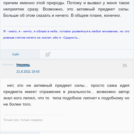
причем именно этой природы. Потому и вызвал у меня такое
неприятие сразу. Возможно, это активный предмет силы.
Больше об этом сказать и нечего. В общем плане, конечно.
Я - никто, я - ничто, я облако в небе, готовое развеяться в любое мгновение, но это
ровным счетом ничего не значит, ибо я - Сущность...
Сайт
Неактивен
35
Diabolik
21.8.2011 19:43
нет, это не активный предмет силы... просто сама идея
предмета имеет отражение в реальности... возможно автор
знал кого лепил, что то типа подобное липнет к подобному но
не более того.
Только рок, только хардкор.