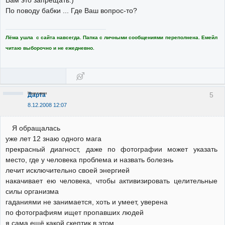
Вам это запрещать:)
По поводу бабки ... Где Ваш вопрос-то?
Лёма ушла с сайта навсегда. Папка с личными сообщениями переполнена. Емейл
читаю выборочно и не ежедневно.
Неактивен
5
Дарта
8.12.2008 12:07
Я обращалась
уже лет 12 знаю одного мага
прекрасный диагност, даже по фотографии может указать
место, где у человека проблема и назвать болезнь
лечит исключительно своей энергией
накачивает ею человека, чтобы активизировать целительные
силы организма
гаданиями не занимается, хоть и умеет, уверена
по фотографиям ищет пропавших людей
я сама ещё какой скептик в этом