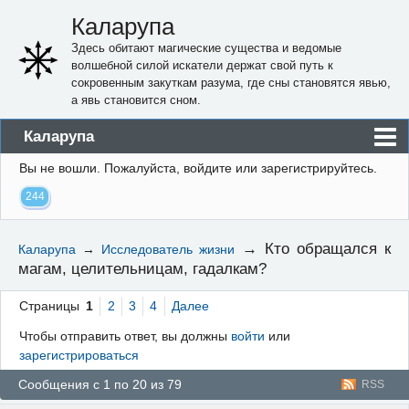
Каларупа
Здесь обитают магические существа и ведомые
волшебной силой искатели держат свой путь к
сокровенным закуткам разума, где сны становятся явью,
а явь становится сном.
Каларупа
Вы не вошли.
Пожалуйста, войдите или зарегистрируйтесь.
Блог
244
Форум
Пользователи
→
Кто обращался к
Каларупа
→
Исследователь жизни
магам, целительницам, гадалкам?
Правила
Регистрация
Страницы
1
2
3
4
Далее
Чтобы отправить ответ, вы должны
войти
или
Вход
зарегистрироваться
Сообщения с 1 по 20 из 79
RSS