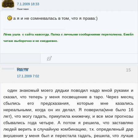
7.1.2009 18:33
Неактивен
а я и не сомневалась в том, что я права:)
Лёма ушла с сайта навсегда. Папка с личными сообщениями переполнена. Емейл
читаю выборочно и не ежедневно.
Неактивен
15
Настя
17.1.2009 7:02
один знакомый моего дядьки поводил надо мной руками и
сказал, что теперь у меня посвещение в таро. Через месяц
сбылись его предсказания, которые мне казались
нереальными, когда он их делал. Я поверила(мне было 16
лет), что могу гадать, прикупила книжечку, и все мои прогнозы
сбывались года четыре. А потом я решила, что заставляю
людей верить в случайную комбинацию, т.к. определеный дар
внушения у меня был и перестала гадать, решила, что лучше