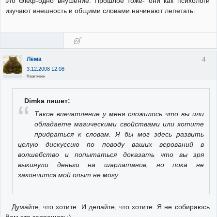
это блеф-одно внушение. Прошлое тоже- они как психологи
изучают внешность и общими словами начинают лепетать.
4
Лёма
3.12.2008 12:08
Неактивен
Dimka пишет:
Такое впечатление у меня сложилось что вы или
обладаете магическими свойствами или хотите
придраться к словам. Я бы мог здесь развить
целую дискуссию по поводу ваших верований в
волшeбство и попытaться докaзaть что вы зря
выкинули дeньги нa шaрлaтaнов, но покa нe
зaкончится мой опыт нe могу.
Думайте, что хотите. И делайте, что хотите. Я не собираюсь