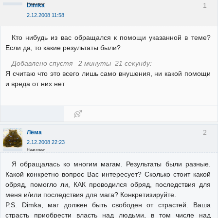
Неактивен
1
Dimka
2.12.2008 11:58
Кто нибудь из вас обращался к помощи указанной в теме?
Если да, то какие результаты были?
Добавлено спустя 2 минуты 21 секунду:
Я считаю что это всего лишь само внушения, ни какой помощи
и вреда от них нет
2
Лёма
2.12.2008 22:23
Неактивен
Я обращалась ко многим магам. Результаты были разные.
Какой конкретно вопрос Вас интересует? Сколько стоит какой
обряд, помогло ли, КАК проводился обряд, последствия для
меня и/или последствия для мага? Конкретизируйте.
P.S. Dimka, маг должен быть свободен от страстей. Ваша
страсть приобрести власть над людьми, в том числе над