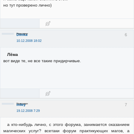
но тут проверено лично)
Неактивен
6
Dimka
10.12.2008 18:02
Лёма
вот виде те, не все такие придирчивые.
Неактивен
7
miley
19.12.2008 7:29
а кто-нибудь лично, с этого форума, занимается оказанием
магических услуг? всетаки форум практикующих магов, а