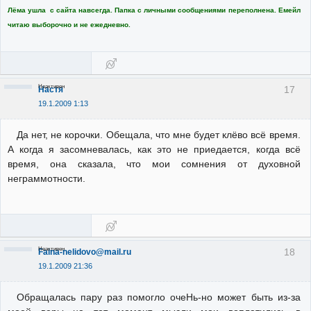
Лёма ушла с сайта навсегда. Папка с личными сообщениями переполнена. Емейл
читаю выборочно и не ежедневно.
Неактивен
17
Настя
19.1.2009 1:13
Да нет, не корочки. Обещала, что мне будет клёво всё время.
А когда я засомневалась, как это не приедается, когда всё
время, она сказала, что мои сомнения от духовной
неграммотности.
Неактивен
18
Faina-nelidovo@mail.ru
19.1.2009 21:36
Обращалась пару раз помогло очеНь-но может быть из-за