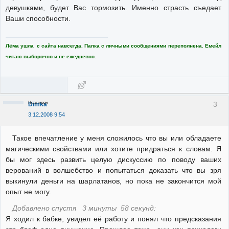
девушками, будет Вас тормозить. Именно страсть съедает
Ваши способности.
Лёма ушла с сайта навсегда. Папка с личными сообщениями переполнена. Емейл
читаю выборочно и не ежедневно.
Неактивен
3
Dimka
3.12.2008 9:54
Такое впечатление у меня сложилось что вы или обладаете
магическими свойствами или хотите придраться к словам. Я
бы мог здесь развить целую дискуссию по поводу ваших
верований в волшeбство и попытaться докaзaть что вы зря
выкинули дeньги нa шaрлaтaнов, но покa нe зaкончится мой
опыт нe могу.
Добавлено спустя 3 минуты 58 секунд:
Я ходил к бабке, увидел её работу и понял что предсказания