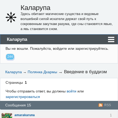
Каларупа
Здесь обитают магические существа и ведомые
волшебной силой искатели держат свой путь к
сокровенным закуткам разума, где сны становятся явью,
а явь становится сном.
Каларупа
Вы не вошли.
Пожалуйста, войдите или зарегистрируйтесь.
Блог
244
Форум
Пользователи
→
Введение в буддизм
Каларупа
→
Полянка Дхармы
Правила
Страницы
1
Регистрация
Чтобы отправить ответ, вы должны
войти
или
зарегистрироваться
Вход
Сообщения 15
RSS
1
amarakaruna