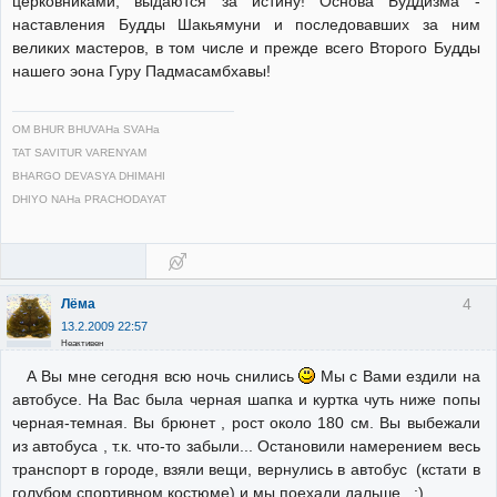
церковниками, выдаются за истину! Основа Буддизма -
наставления Будды Шакьямуни и последовавших за ним
великих мастеров, в том числе и прежде всего Второго Будды
нашего эона Гуру Падмасамбхавы!
OM BHUR BHUVAHa SVAHa
TAT SAVITUR VARENYAM
BHARGO DEVASYA DHIMAHI
DHIYO NAHa PRACHODAYAT
4
Лёма
13.2.2009 22:57
Неактивен
А Вы мне сегодня всю ночь снились
Мы с Вами ездили на
автобусе. На Вас была черная шапка и куртка чуть ниже попы
черная-темная. Вы брюнет , рост около 180 см. Вы выбежали
из автобуса , т.к. что-то забыли... Остановили намерением весь
транспорт в городе, взяли вещи, вернулись в автобус (кстати в
голубом спортивном костюме) и мы поехали дальше...:)