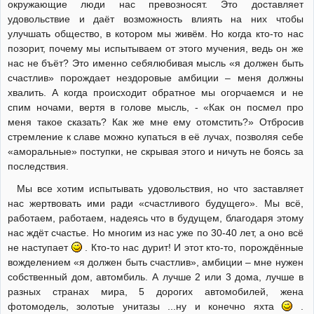
окружающие люди нас превозносят. Это доставляет
удовольствие и даёт возможность влиять на них чтобы
улучшать общество, в котором мы живём. Но когда кто-то нас
позорит, почему мы испытываем от этого мучения, ведь он же
нас не бъёт? Это именно себялюбивая мысль «я должен быть
счастлив» порождает нездоровые амбиции – меня должны
хвалить. А когда происходит обратное мы огорчаемся и не
спим ночами, вертя в голове мысль, - «Как он посмел про
меня такое сказать? Как же мне ему отомстить?» Отбросив
стремление к славе можно купаться в её лучах, позволяя себе
«аморальные» поступки, не скрывая этого и ничуть не боясь за
последствия.
Мы все хотим испытывать удовольствия, но что заставляет
нас жертвовать ими ради «счастливого будущего». Мы всё,
работаем, работаем, надеясь что в будущем, благодаря этому
нас ждёт счастье. Но многим из нас уже по 30-40 лет, а оно всё
не наступает
. Кто-то нас дурит! И этот кто-то, порождённые
вожделением «я должен быть счастлив», амбиции – мне нужен
собственный дом, автомбиль. А лучше 2 или 3 дома, лучше в
разных странах мира, 5 дорогих автомобилей, жена
фотомодель, золотые унитазы ...ну и конечно яхта
.