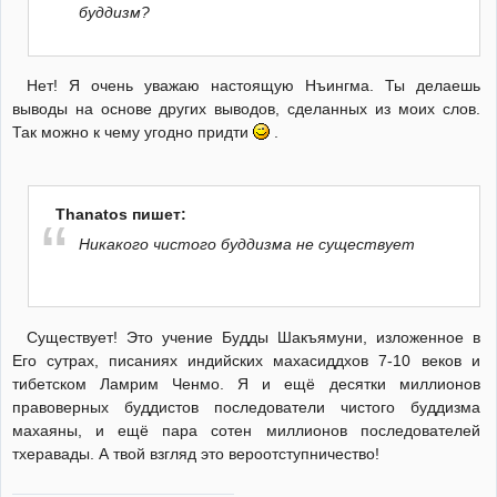
буддизм?
Нет! Я очень уважаю настоящую Нъингма. Ты делаешь
выводы на основе других выводов, сделанных из моих слов.
Так можно к чему угодно придти
.
Thanatos пишет:
Никакого чистого буддизма не существует
Существует! Это учение Будды Шакъямуни, изложенное в
Его сутрах, писаниях индийских махасиддхов 7-10 веков и
тибетском Ламрим Ченмо. Я и ещё десятки миллионов
правоверных буддистов последователи чистого буддизма
махаяны, и ещё пара сотен миллионов последователей
тхеравады. А твой взгляд это вероотступничество!