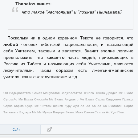
Thanatos пишет:
что такое "настоящая" и "ложная" Ньингмапа?
Поскольку ни в одном коренном Тексте не говорится, что
любой
человек тибетской национальности, и называющий
себя Учителем, таковым и является. Значит вполне логично
предположить, что
какая-то
часть людей, приезжающих в
Россию из Тибета и называющих себя Учителями, являются
лжеучителями. Таким образом есть лженъингмапинские
учителя, как и лжегелугпинские и т.д.
Ом Ваджрасаттва Самая Манупалая Ваджрасаттва Тенопа Тишта Дридхо Ме Бхава
Сутокайо Ме Бхава Супокайо Ме Бхава Ануракто Ме Бхава Сарва Сиддхиме Праяца
Сарва Карма Суца Ме Читтам Шриям Куру Хум Ха Ха Ха Ха Хо Бхагаван Сарва
Татхагата Ваджра Ма Ме Мунца Ваджри Бхава Маха Самая Саттва Ах Хум Пхат
Сайт