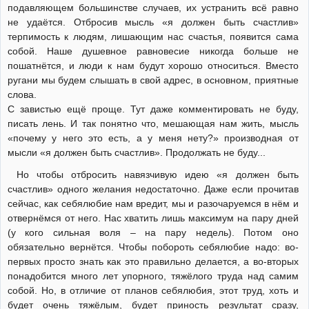
подавляющем большинстве случаев, их устранить всё равно
не удаётся. Отбросив мысль «я должен быть счастлив»
терпимость к людям, лишающим нас счастья, появится сама
собой. Наше душевное равновесие никогда больше не
пошатнётся, и люди к нам будут хорошо относиться. Вместо
ругани мы будем слышать в свой адрес, в основном, приятные
слова.
С завистью ещё проще. Тут даже комментировать не буду,
писать лень. И так понятно что, мешающая нам жить, мысль
«почему у него это есть, а у меня нету?» производная от
мысли «я должен быть счастлив». Продолжать не буду...
Но чтобы отбросить навязчивую идею «я должен быть
счастлив» одного желания недостаточно. Даже если прочитав
сейчас, как себялюбие нам вредит, мы и разочаруемся в нём и
отвернёмся от него. Нас хватить лишь максимум на пару дней
(у кого сильная воля – на пару недель). Потом оно
обязательно вернётся. Чтобы побороть себялюбие надо: во-
первых просто знать как это правильно делается, а во-вторых
понадобится много лет упорного, тяжёлого труда над самим
собой. Но, в отличие от планов себялюбия, этот труд, хоть и
будет очень тяжёлым, будет приность результат сразу,