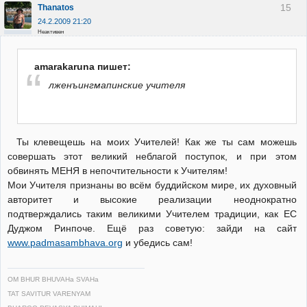
15
Thanatos
24.2.2009 21:20
Неактивен
amarakaruna пишет:
лженъингмапинские учителя
Ты клевещешь на моих Учителей! Как же ты сам можешь
совершать этот великий неблагой поступок, и при этом
обвинять МЕНЯ в непочтительности к Учителям!
Мои Учителя признаны во всём буддийском мире, их духовный
авторитет и высокие реализации неоднократно
подтверждались таким великими Учителем традиции, как ЕС
Дуджом Ринпоче. Ещё раз советую: зайди на сайт
www.padmasambhava.org
и убедись сам!
OM BHUR BHUVAHa SVAHa
TAT SAVITUR VARENYAM