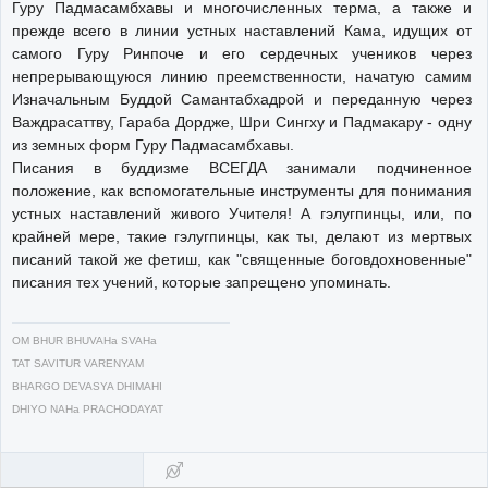
Гуру Падмасамбхавы и многочисленных терма, а также и
прежде всего в линии устных наставлений Кама, идущих от
самого Гуру Ринпоче и его сердечных учеников через
непрерывающуюся линию преемственности, начатую самим
Изначальным Буддой Самантабхадрой и переданную через
Важдрасаттву, Гараба Дордже, Шри Сингху и Падмакару - одну
из земных форм Гуру Падмасамбхавы.
Писания в буддизме ВСЕГДА занимали подчиненное
положение, как вспомогательные инструменты для понимания
устных наставлений живого Учителя! А гэлугпинцы, или, по
крайней мере, такие гэлугпинцы, как ты, делают из мертвых
писаний такой же фетиш, как "священные боговдохновенные"
писания тех учений, которые запрещено упоминать.
OM BHUR BHUVAHa SVAHa
TAT SAVITUR VARENYAM
BHARGO DEVASYA DHIMAHI
DHIYO NAHa PRACHODAYAT