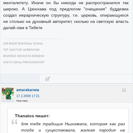
менталитету. Иначе он бы никогда не распространился так
широко. А Цзонхава под предлогом "очищения" буддизма
создал иерархическую структуру, т.е. церковь, опирающуюся
не столько на духовный авторитет, сколько на светскую власть
далай-лам в Тибете.
OM BHUR BHUVAHa SVAHa
TAT SAVITUR VARENYAM
BHARGO DEVASYA DHIMAHI
DHIYO NAHa PRACHODAYAT
11
amarakaruna
17.2.2009 17:21
Неактивен
Thanatos пишет:
для тебя традиция Ньингмапа, которая как раз
тогда и существовала, жалкая пародия на