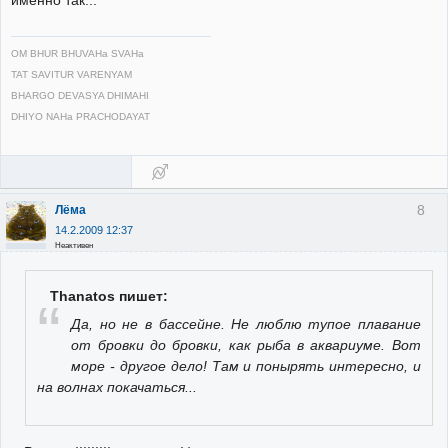
OM BHUR BHUVAHa SVAHa
TAT SAVITUR VARENYAM
BHARGO DEVASYA DHIMAHI
DHIYO NAHa PRACHODAYAT
8
Лёма
14.2.2009 12:37
Неактивен
Thanatos пишет:
Да, но не в бассейне. Не люблю тупое плавание
от бровки до бровки, как рыба в аквариуме. Вот
море - другое дело! Там и понырять интересно, и
на волнах покачаться...