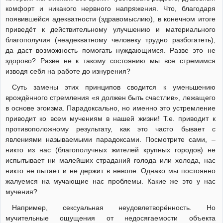
комфорт и никакого нервного напряжения. Что, благодаря
появившейся адекватности (здравомыслию), в конечном итоге
приведёт к действительному улучшению и материального
благополучия (неадекватному человеку трудно разбогатеть),
да даст возможность помогать нуждающимся. Разве это не
здорово? Разве не к такому состоянию мы все стремимся
изводя себя на работе до изнурения?
Суть замены этих принципов сводится к уменьшению
врождённого стремления «я должен быть счастлив», лежащего
в основе эгоизма. Парадоксально, но именно это устремление
приводит ко всем мучениям в нашей жизни! Т.е. приводит к
противоположному результату, как это часто бывает с
явлениями называемыми парадоксами. Посмотрите сами, –
никто из нас (благополучных жителей крупных городов) не
испытывает ни малейших страданий голода или холода, нас
никто не пытает и не держит в неволе. Однако мы постоянно
жалуемся на мучающие нас проблемы. Какие же это у нас
мучения?
Например, сексуальная неудовлетворённость. Но
мучительные ощущения от недосягаемости объекта