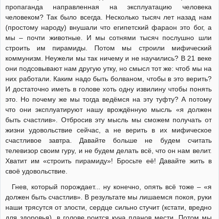
пропаганда направленная на эксплуатацию человека
человеком? Так было всегда. Несколько тысяч лет назад нам
(простому народу) внушали что египетский фараон это бог, а
мы – почти животные. И мы сотнями тысяч послушно шли
строить им пирамиды. Потом мы строили мифический
коммунизм. Неужели мы так ничему и не научились? В 21 веке
они подсовывают нам другую утку, но смысл тот же: чтоб мы на
них работали. Каким надо быть болваном, чтобы в это верить?
И достаточно иметь в голове хоть одну извилину чтобы понять
это. Но почему же мы тогда ведёмся на эту туфту? А потому
что они эксплуатируют нашу врождённую мысль «я должен
быть счастлив». Отбросив эту мысль мы сможем получать от
жизни удовольствие сейчас, а не верить в их мифическое
счастливое завтра. Давайте больше не будем считать
телевизор своим гуру, и не будем делать всё, что он нам велит.
Хватит им «строить пирамиду»! Бросьте её! Давайте жить в
своё удовольствие.
Гнев, который порождает... ну конечно, опять всё тоже – «я
должен быть счастлив». В результате мы лишаемся покоя, руки
наши трясутся от злости, сердце сильно стучит (кстати, вредно
для здоровья), в голове роится куча планов мести. Потом мы