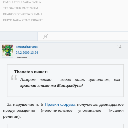
OM BHUR BHUVAHa SVAHa
TAT SAVITUR VARENYAM
BHARGO DEVASYA DHIMAHI
DHIYO NAHa PRACHODAYAT
14
amarakaruna
24.2.2009 13:24
Неактивен
Thanatos пишет:
Ламрим ченмо - всего лишь цитатник, как
красная книжечка Маоцзэдуна
!
За нарушение п. 5
Правил форума
получаешь двенадцатое
предупреждение (непочтительное упоминание Писания
религии).