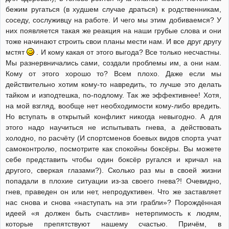
бежим ругаться (в худшем случае драться) к родственникам,
соседу, сослуживцу на работе. И чего мы этим добиваемся? У
них появляется такая же реакция на наши грубые слова и они
тоже начинают строить свои планы мести нам. И все друг другу
мстят
. И кому какая от этого выгода? Все только несчастны.
Мы разнервничались сами, создали проблемы им, а они нам.
Кому от этого хорошо то? Всем плохо. Даже если мы
действительно хотим кому-то навредить, то лучше это делать
тайком и изподтешка, по-подлому. Так же эффективнее! Хотя,
на мой взгляд, вообще нет необходимости кому-либо вредить.
Но вступать в открытый конфликт никогда невыгодно. А для
этого надо научиться не испытывать гнева, а действовать
холодно, по расчёту (И спортсменов боевых видов спорта учат
самоконтролю, посмотрите как спокойны боксёры. Вы можете
себе представить чтобы один боксёр ругался и кричал на
другого, сверкая глазами?). Сколько раз мы в своей жизни
попадали в плохие ситуации из-за своего гнева?! Очевидно,
гнев, праведен он или нет, непродуктивен. Что же заставляет
нас снова и снова «наступать на эти грабли»? Порождённая
идеей «я должен быть счастлив» нетерпимость к людям,
которые препятствуют нашему счастью. Причём, в