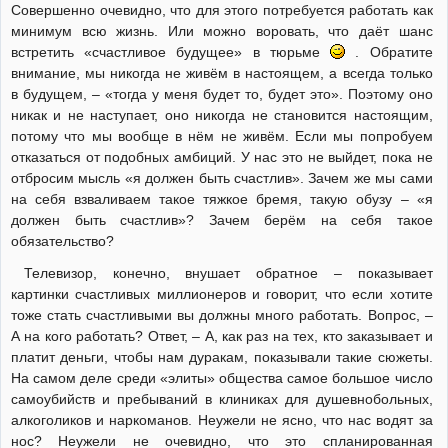
Совершенно очевидно, что для этого потребуется работать как
минимум всю жизнь. Или можно воровать, что даёт шанс
встретить «счастливое будущее» в тюрьме
. Обратите
внимание, мы никогда не живём в настоящем, а всегда только
в будущем, – «тогда у меня будет то, будет это». Поэтому оно
никак и не наступает, оно никогда не становится настоящим,
потому что мы вообще в нём не живём. Если мы попробуем
отказаться от подобных амбиций. У нас это не выйдет, пока не
отбросим мысль «я должен быть счастлив». Зачем же мы сами
на себя взваливаем такое тяжкое бремя, такую обузу – «я
должен быть счастлив»? Зачем берём на себя такое
обязательство?
Телевизор, конечно, внушает обратное – показывает
картинки счастливых миллионеров и говорит, что если хотите
тоже стать счастливыми вы должны много работать. Вопрос, –
А на кого работать? Ответ, – А, как раз на тех, кто заказывает и
платит деньги, чтобы нам дуракам, показывали такие сюжеты.
На самом деле среди «элиты» общества самое большое число
самоубийств и пребываний в клиниках для душевнобольных,
алкоголиков и наркоманов. Неужели не ясно, что нас водят за
нос? Неужели не очевидно, что это спланированная