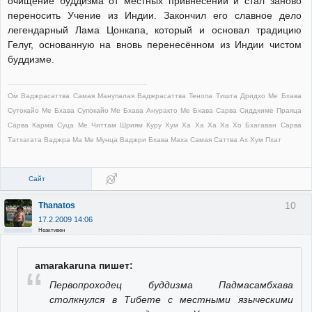
очищение буддизма от местных привнесений и стал заново
переносить Учение из Индии. Закончил его славное дело
легендарный Лама Цонкапа, который и основал традицию
Гелуг, основанную на вновь перенесённом из Индии чистом
буддизме.
Ом Ваджрасаттва Самая Манупалая Ваджрасаттва Тенопа Тишта Дридхо Ме Бхава
Сутокайо Ме Бхава Супокайо Ме Бхава Ануракто Ме Бхава Сарва Сиддхиме Праяца
Сарва Карма Суца Ме Читтам Шриям Куру Хум Ха Ха Ха Ха Хо Бхагаван Сарва
Татхагата Ваджра Ма Ме Мунца Ваджри Бхава Маха Самая Саттва Ах Хум Пхат
Сайт
10
Thanatos
17.2.2009 14:06
Неактивен
amarakaruna пишет:
Первопроходец буддизма Падмасамбхава
столкнулся в Тибете с местными языческими