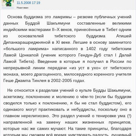
11.5.2008 17:19
Неактивен
Основа буддизма это ламримы – резюме публичных учений
данных Буддой Шакъямуни составленные великими
индийскими мастерами II–X веков, принесённые в Тибет одним
из основателей тибетского буддизма Атишей
Дипанкарашриджняной в XI веке. Легшие в основу заменитого
«большого ламрима» написанного в 1402 году тибетским
Ламой Цонкапой (ученик которого Гендун-Дуб стал I Далай
Ламой Тибета). Введение в которые я получил в России по
непрерывной линии передачи «из уст в ухо» от тибетского
монаха, моего драгоценного, милосердного коренного учителя
Геше Джампа Тинлея в 2002-2005 годах.
Не относится к разделам учений о культе Будды Шакьямуни,
аскетизму, поклонению и молению о чём-то (если бы буддизм
сводился только к поклонению, я бы не стал буддистом), его
одинакого могут практиковать и небуддисты, поскольку оно в
главном нерелигиозно. Это раздел учений о тенировке ума (!)
направленной на замену наших жизненных принципов,
которые нас же самих мучают. На такие принципы, благодаря
которым мы сможем всё время чувствовать радость, душевный