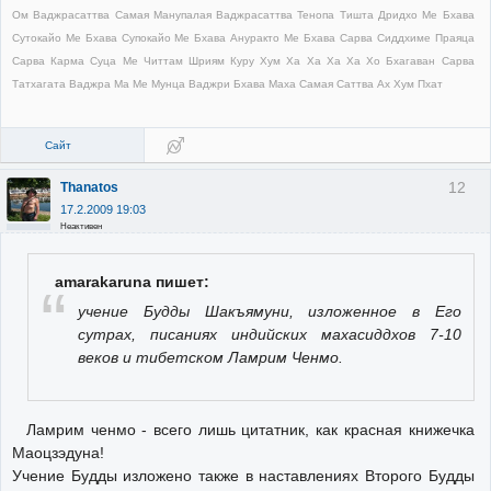
Ом Ваджрасаттва Самая Манупалая Ваджрасаттва Тенопа Тишта Дридхо Ме Бхава
Сутокайо Ме Бхава Супокайо Ме Бхава Ануракто Ме Бхава Сарва Сиддхиме Праяца
Сарва Карма Суца Ме Читтам Шриям Куру Хум Ха Ха Ха Ха Хо Бхагаван Сарва
Татхагата Ваджра Ма Ме Мунца Ваджри Бхава Маха Самая Саттва Ах Хум Пхат
Сайт
12
Thanatos
17.2.2009 19:03
Неактивен
amarakaruna пишет:
учение Будды Шакъямуни, изложенное в Его
сутрах, писаниях индийских махасиддхов 7-10
веков и тибетском Ламрим Ченмо.
Ламрим ченмо - всего лишь цитатник, как красная книжечка
Маоцзэдуна!
Учение Будды изложено также в наставлениях Второго Будды