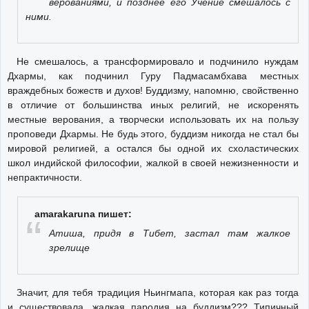
верованиями, и позднее его Учение смешалось с
ними.
Не смешалось, а трансформировало и подчинило нуждам
Дхармы, как подчинил Гуру Падмасамбхава местных
враждебных божеств и духов! Буддизму, напомню, свойственно
в отличие от большинства иных религий, не искоренять
местные верования, а творчески использовать их на пользу
проповеди Дхармы. Не будь этого, буддизм никогда не стал бы
мировой религией, а остался бы одной их схоластических
школ индийской философии, жалкой в своей нежизненности и
непрактичности.
amarakaruna пишет:
Атиша, придя в Тибет, застал там жалкое
зрелище
Значит, для тебя традиция Ньингмапа, которая как раз тогда
и существовала, жалкая пародия на буддизм??? Типичный