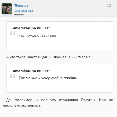
13
Thanatos
19.2.2009 9:55
Неактивен
amarakaruna пишет:
настоящую Нъингма
А что такое "настоящая" и "ложная" Ньингмапа?
amarakaruna пишет:
Так можно к чему угодно придти .
Да. Например, к полному отрицанию Гэлугпы. Ноя не
настолько экстремист.