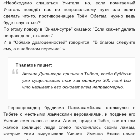
«Необходимо слушаться Учителя, но, если почитаемый
Учитель поведёт нас по неправильному пути или велит
сделать что-то, противоречащее Трём Обетам, нужно ведь
будет слушаться?!
По этому поводу в "Виная-сутре" сказано: "Если скажет делать
неправедное, откажись".
И в "Облаке драгоценностей" говорится: "В благом следуйте
ему, а в неблагом перечьте".»
Thanatos пишет:
Атиша Дипанкара пришел в Тибет, когда буддизм
уже существовал там как минимум 300 лет! Ьак
что называть его основателем неправомерно.
Первопроходец буддизма Падмасамбхава столкнулся в
Тибете с местными языческими верованиями, и позднее его
Учение смешалось с ними. Атиша, придя в Тибет, застал там
жалкое зрелище: люди слепо поклонялись своим ламам,
которые сами выдумывали Учения. Именно Атиша начал