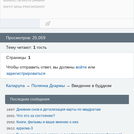
BHARGO DEVASYA DHIMAHI
DHIYO NAHa PRACHODAYAT
Просмотров: 25,059
Тему читают:
1
гость
Страницы
1
Чтобы отправить ответ, вы должны
войти
или
зарегистрироваться
Каларупа
→
Полянка Дхармы
→
Введение в буддизм
Последние сообщения
Дневник снов и детализация карты по квадратам
19/07: 
Что это за состояние?
20/01: 
Книги, фильмы и ваше мнение о них
25/02: 
курилка-3
28/12: 