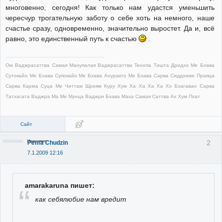
многовенно, сегодня! Как только нам удастся уменьшить
чересчур трогательную заботу о себе хоть на немного, наше
счастье сразу, одновременно, значительно выростет. Да и, всё
равно, это единственный путь к счастью
.
Ом Ваджрасаттва Самая Манупалая Ваджрасаттва Тенопа Тишта Дридхо Ме Бхава
Сутокайо Ме Бхава Супокайо Ме Бхава Ануракто Ме Бхава Сарва Сиддхиме Праяца
Сарва Карма Суца Ме Читтам Шриям Куру Хум Ха Ха Ха Ха Хо Бхагаван Сарва
Татхагата Ваджра Ма Ме Мунца Ваджри Бхава Маха Самая Саттва Ах Хум Пхат
Сайт
Неактивен
2
Pema Chudzin
7.1.2009 12:16
amarakaruna пишет:
как себялюбие нам вредит