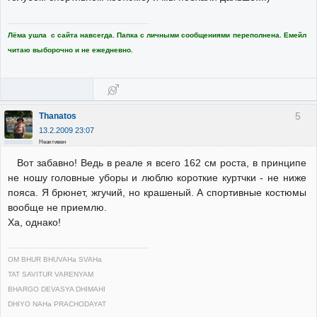
Лёма ушла с сайта навсегда. Папка с личными сообщениями переполнена. Емейл
читаю выборочно и не ежедневно.
5
Thanatos
13.2.2009 23:07
Неактивен
Вот забавно! Ведь в реале я всего 162 см роста, в принципе
не ношу головные уборы и люблю короткие куртчки - не ниже
пояса. Я брюнет, жгучий, но крашеный. А спортивные костюмы
вообще не приемлю.
Ха, однако!
OM BHUR BHUVAHa SVAHa
TAT SAVITUR VARENYAM
BHARGO DEVASYA DHIMAHI
DHIYO NAHa PRACHODAYAT