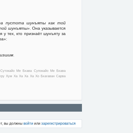
та пустота шунъяты как той
ятой шунъяты»
. Она указывается
 у тех, кто признаёт шунъяту за
ра»:
низшим.
 Сутокайо Ме Бхава Супокайо Ме Бхава
ру Хум Ха Ха Ха Ха Хо Бхагаван Сарва
ет, вы должны
войти
или
зарегистрироваться