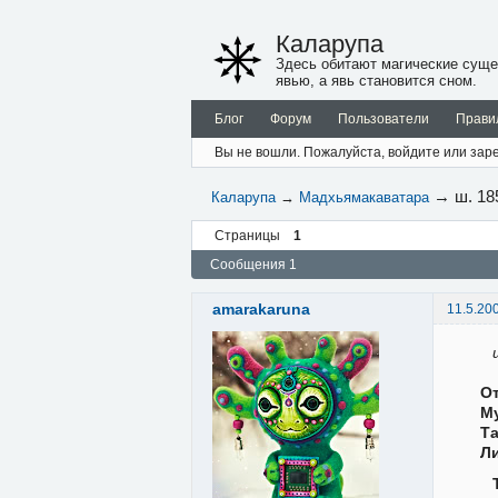
Каларупа
Здесь обитают магические суще
явью, а явь становится сном.
Блог
Форум
Пользователи
Прави
Вы не вошли.
Пожалуйста, войдите или заре
→
ш. 18
Каларупа
→
Мадхьямакаватара
Страницы
1
Сообщения 1
amarakaruna
11.5.20
От
М
Та
Л