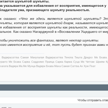
читается шунъятой шунъяты.
а указывается для избавления от восприятия, имеющегося у
бладателя ума, признающего шунъяту реальностью.
к сказано:
«Что же здесь является шунъятой шунъяты? Э
унъяты, которая является шунъятой дхарм, называется шунъ
я избавления от восприятия шунъяты как реальности, имеющегося
альное. Как сказано Нагарджуной в «Восхвалении Ущедшего от ми
тобы уничтожить все фантазии, являют нектар шунъяты.
кого имеется восприятие и её, тот пусть будет признан вами 
 Ваджрасаттва Самая Манупалая Ваджрасаттва Тенопа Тишта Дридхо Ме Бхава
уракто Ме Бхава Сарва Сиддхиме Праяца Сарва Карма Суца Ме Читтам Шриям Ку
тхагата Ваджра Ма Ме Мунца Ваджри Бхава Маха Самая Саттва Ах Хум Пхат
Чтобы отправить отв