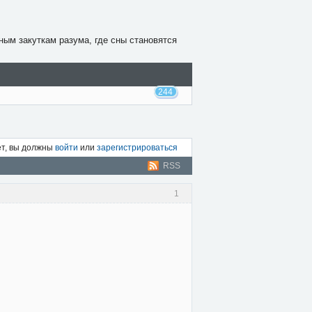
ным закуткам разума, где сны становятся
244
ет, вы должны
войти
или
зарегистрироваться
RSS
1