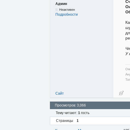
С
Админ
Он
Неактивен
О
Подробности
Ка
ш
дл
ре
Ч
У 
Ом
Ан
Та
Сайт
Просмотров: 3,066
Тему читают:
1
гость
Страницы
1