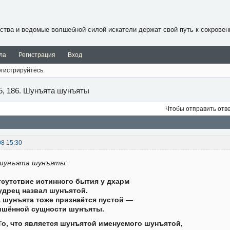
ства и ведомые волшебной силой искатели держат свой путь к сокровен
ла
Регистрация
Вход
гистрируйтесь.
5, 186. Шунъята шунъяты
Чтобы отправить отв
08 15:30
шунъята шунъяты:
сутствие истинного бытия у дхарм
удрец назвал шунъятой.
 шунъята тоже признаётся пустой —
ишённой сущности шунъяты.
То, что является шунъятой именуемого шунъятой,