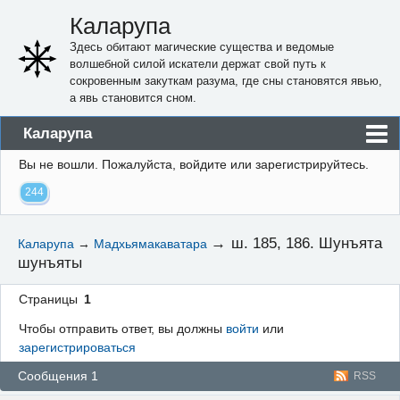
Каларупа
Здесь обитают магические существа и ведомые
волшебной силой искатели держат свой путь к
сокровенным закуткам разума, где сны становятся явью,
а явь становится сном.
Каларупа
Вы не вошли.
Пожалуйста, войдите или зарегистрируйтесь.
Блог
244
Форум
Пользователи
→
ш. 185, 186. Шунъята
Каларупа
→
Мадхьямакаватара
шунъяты
Правила
Регистрация
Страницы
1
Чтобы отправить ответ, вы должны
войти
или
Вход
зарегистрироваться
Сообщения 1
RSS