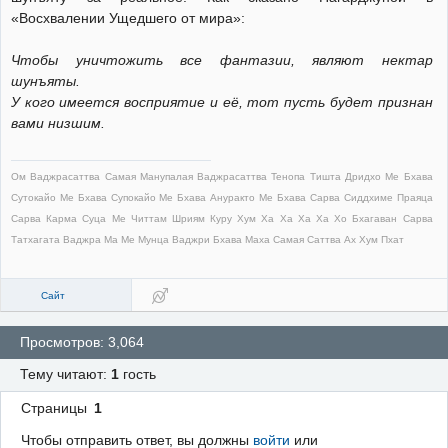
«Восхвалении Ущедшего от мира»:
Чтобы уничтожить все фантазии, являют нектар
шунъяты.
У кого имеется восприятие и её, тот пусть будет признан
вами низшим.
Ом Ваджрасаттва Самая Манупалая Ваджрасаттва Тенопа Тишта Дридхо Ме Бхава
Сутокайо Ме Бхава Супокайо Ме Бхава Ануракто Ме Бхава Сарва Сиддхиме Праяца
Сарва Карма Суца Ме Читтам Шриям Куру Хум Ха Ха Ха Ха Хо Бхагаван Сарва
Татхагата Ваджра Ма Ме Мунца Ваджри Бхава Маха Самая Саттва Ах Хум Пхат
Сайт
Просмотров: 3,064
Тему читают:
1
гость
Страницы
1
Чтобы отправить ответ, вы должны
войти
или