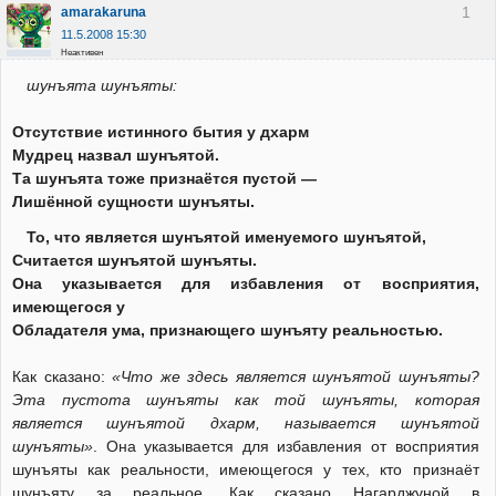
1
amarakaruna
11.5.2008 15:30
Неактивен
шунъята шунъяты:
Отсутствие истинного бытия у дхарм
Мудрец назвал шунъятой.
Та шунъята тоже признаётся пустой —
Лишённой сущности шунъяты.
То, что является шунъятой именуемого шунъятой,
Считается шунъятой шунъяты.
Она указывается для избавления от восприятия,
имеющегося у
Обладателя ума, признающего шунъяту реальностью.
Как сказано:
«Что же здесь является шунъятой шунъяты?
Эта пустота шунъяты как той шунъяты, которая
является шунъятой дхарм, называется шунъятой
шунъяты»
. Она указывается для избавления от восприятия
шунъяты как реальности, имеющегося у тех, кто признаёт
шунъяту за реальное. Как сказано Нагарджуной в