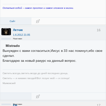
Остаться собой – самое простое и самое сложное в жизни.
Сайт
16
Летчик
1.6.2012 21:05
Неактивен
Mistrado
Вынужден с вами согласиться,Иисус в 33 нас покинул,ибо свое
сделал.
Благодарю за новый ракурс на данный вопрос.
Светить всегда,светить везде,до дней последних донца,
Светить — и никаких гвоздей!Вот лозунг мой — и солнца!
Маяковский
Неактивен
17
Ele