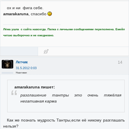
ох и ни фига себе.
amarakaruna
, спасибо
Лёма ушла с сайта навсегда. Папка с личными сообщениями переполнена. Емейл
читаю выборочно и не ежедневно.
14
Летчик
31.5.2012 0:03
Неактивен
amarakaruna пишет:
разглашение тантры это очень тяжёлая
негативная карма
Как же познать мудрость Тантры,если её никому разглашать
нельзя?