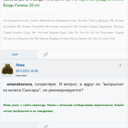
Богдо-Гегена 10-го!
Ом Ваджрасаттва Самая Манупалая Ваджрасаттва Тенопа Тишта Дридхо Ме Бхава
Сутокайо Ме Бхава Супокайо Ме Бхава Ануракто Ме Бхава Сарва Сиддхиме Праяца
Сарва Карма Суца Ме Читтам Шриям Куру Хум Ха Ха Ха Ха Хо Бхагаван Сарва
Татхагата Ваджра Ма Ме Мунца Ваджри Бхава Маха Самая Саттва Ах Хум Пхат
Сайт
4
Лёма
28.5.2012 16:36
Неактивен
amarakaruna
, сочувствую. И вопрос: а вдруг он "выпрыгнет
из колеса Сансары", не реинкарнируется?
Лёма ушла с сайта навсегда. Папка с личными сообщениями переполнена. Емейл
читаю выборочно и не ежедневно.