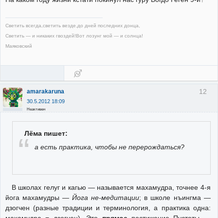
Светить всегда,светить везде,до дней последних донца,
Светить — и никаких гвоздей!Вот лозунг мой — и солнца!
Маяковский
12
amarakaruna
30.5.2012 18:09
Неактивен
Лёма пишет:
а есть практика, чтобы не перерождаться?
В школах гелуг и кагью — называется махамудра, точнее 4-я
йога махамудры —
Йога не-медитации
; в школе нъингма —
дзогчен (разные традиции и терминология, а практика одна: