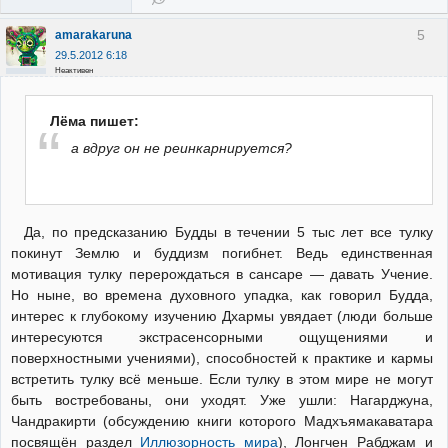
5
amarakaruna
29.5.2012 6:18
Неактивен
Лёма пишет:
а вдруг он не реинкарнируется?
Да, по предсказанию Будды в течении 5 тыс лет все тулку
покинут Землю и буддизм погибнет. Ведь единственная
мотивация тулку перерождаться в сансаре — давать Учение.
Но ныне, во времена духовного упадка, как говорил Будда,
интерес к глубокому изучению Дхармы увядает (люди больше
интересуются экстрасенсорными ощущениями и
поверхностными учениями), способностей к практике и кармы
встретить тулку всё меньше. Если тулку в этом мире не могут
быть востребованы, они уходят. Уже ушли: Нагарджуна,
Чандракирти (обсуждению книги которого Мадхъямакаватара
посвящён раздел
Иллюзорность мира
), Лонгчен Рабджам и