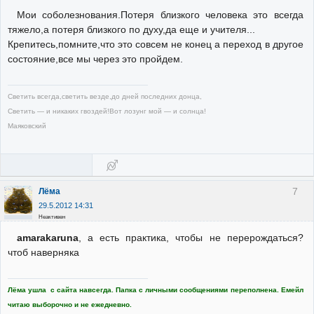
Мои соболезнования.Потеря близкого человека это всегда
тяжело,а потеря близкого по духу,да еще и учителя...
Крепитесь,помните,что это совсем не конец а переход в другое
состояние,все мы через это пройдем.
Светить всегда,светить везде,до дней последних донца,
Светить — и никаких гвоздей!Вот лозунг мой — и солнца!
Маяковский
7
Лёма
29.5.2012 14:31
Неактивен
amarakaruna
, а есть практика, чтобы не перерождаться?
чтоб наверняка
Лёма ушла с сайта навсегда. Папка с личными сообщениями переполнена. Емейл
читаю выборочно и не ежедневно.