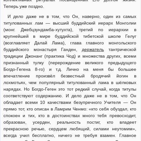
Теперь уже поздно.
И дело даже не в том, что Он, наверно, один из самых
титулованных лам — высший буддийский иерарх Монголии
(монг. Джебцзундамба-хутухта), третий по иерархии в
крупнейшей в мире буддийской тибетской школе Гелуг
(возглавляет Далай Лама), глава главного монгольского
буддийского монастыря Ганден,
держатель
тантрической
традиции Джонанг (практика Чод) и множества других, всеми
признанный тулку (перерождение великого предыдущего
Богдо-Гегена 8-го) и т.д. Лично на меня бы большее
впечатление произвёл безвестный бродячий йогин в
лохмотьях, чем популярный титулованный лама в шёлковых
нарядах. Но Богдо-Геген это тот редкий случай, когда титулы
соответствуют содержанию. И дело даже не в том, что Он
обладает всеми 10 качествами безупречного Учителя — Он
прямо тот, кто описан в Ламрим Ченмо: «кто себя обуздал, кто
спокоен и тих, кто в достоинствах много тебя превосходит,
образован, усерден, реальность постиг, кто владеет
прекрасною речью, сердцем любящий, силами неутомим»,
всегда учил бесплатно, ничего не требуя взамен. Главное