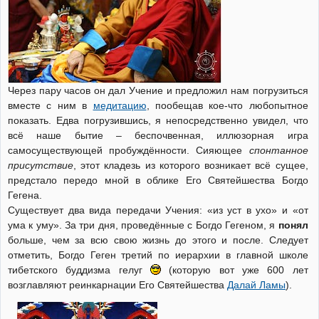
Через пару часов он дал Учение и предложил нам погрузиться
вместе с ним в
медитацию
, пообещав кое-что любопытное
показать. Едва погрузившись, я непосредственно увидел, что
всё наше бытие – беспочвенная, иллюзорная игра
самосуществующей пробуждённости. Сияющее
спонтанное
присутствие
, этот кладезь из которого возникает всё сущее,
предстало передо мной в облике Его Святейшества Богдо
Гегена.
Существует два вида передачи Учения: «из уст в ухо» и «от
ума к уму». За три дня, проведённые с Богдо Гегеном, я
понял
больше, чем за всю свою жизнь до этого и после. Следует
отметить, Богдо Геген третий по иерархии в главной школе
тибетского буддизма гелуг
(которую вот уже 600 лет
возглавляют реинкарнации Его Святейшества
Далай Ламы
).