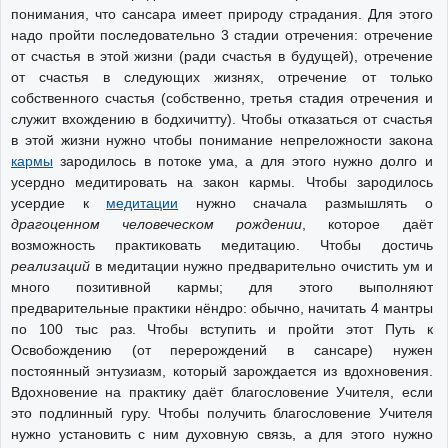
понимания, что сансара имеет природу страдания. Для этого
надо пройти последовательно 3 стадии отречения: отречение
от счастья в этой жизни (ради счастья в будущей), отречение
от счастья в следующих жизнях, отречение от только
собственного счастья (собственно, третья стадия отречения и
служит вхождению в бодхичитту). Чтобы отказаться от счастья
в этой жизни нужно чтобы понимание непреложности закона
кармы
зародилось в потоке ума, а для этого нужно долго и
усердно медитировать на закон кармы. Чтобы зародилось
усердие к
медитации
нужно сначала размышлять о
драгоценном человеческом рождении
, которое даёт
возможность практиковать медитацию. Чтобы достичь
реализаций
в медитации нужно предварительно очистить ум и
много позитивной кармы; для этого выполняют
предварительные практики нёндро: обычно, начитать 4 мантры
по 100 тыс раз. Чтобы вступить и пройти этот Путь к
Освобождению (от перерождений в сансаре) нужен
постоянный энтузиазм, который зарождается из вдохновения.
Вдохновение на практику даёт благословение Учителя, если
это подлинный гуру. Чтобы получить благословение Учителя
нужно установить с ним духовную связь, а для этого нужно