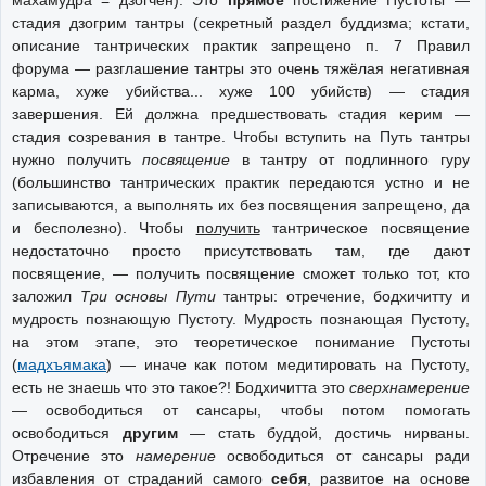
махамудра = дзогчен). Это
прямое
постижение Пустоты —
стадия дзогрим тантры (секретный раздел буддизма; кстати,
описание тантрических практик запрещено п. 7 Правил
форума — разглашение тантры это очень тяжёлая негативная
карма, хуже убийства... хуже 100 убийств) — стадия
завершения. Ей должна предшествовать стадия керим —
стадия созревания в тантре. Чтобы вступить на Путь тантры
нужно получить
посвящение
в тантру от подлинного гуру
(большинство тантрических практик передаются устно и не
записываются, а выполнять их без посвящения запрещено, да
и бесполезно). Чтобы
получить
тантрическое посвящение
недостаточно просто присутствовать там, где дают
посвящение, — получить посвящение сможет только тот, кто
заложил
Три основы Пути
тантры: отречение, бодхичитту и
мудрость познающую Пустоту. Мудрость познающая Пустоту,
на этом этапе, это теоретическое понимание Пустоты
(
мадхъямака
) — иначе как потом медитировать на Пустоту,
есть не знаешь что это такое?! Бодхичитта это
сверхнамерение
— освободиться от сансары, чтобы потом помогать
освободиться
другим
— стать буддой, достичь нирваны.
Отречение это
намерение
освободиться от сансары ради
избавления от страданий самого
себя
, развитое на основе