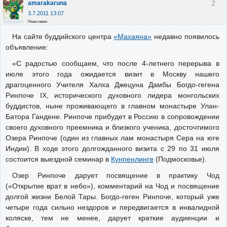
2
amarakaruna
3.7.2011 13:07
Неактивен
На сайте буддийского центра
«Махаяна»
недавно появилось
объявление:
«С радостью сообщаем, что после 4-летнего перерыва в
июле этого года ожидается визит в Москву нашего
драгоценного Учителя Халха Джецуна Дамбы Богдо-гегена
Ринпоче IX, исторического духовного лидера монгольских
буддистов, ныне проживающего в главном монастыре Улан-
Батора Гандене. Ринпоче прибудет в Россию в сопровождении
своего духовного преемника и близкого ученика, досточтимого
Озера Ринпоче (один из главных лам монастыря Сера на юге
Индии). В ходе этого долгожданного визита с 29 по 31 июля
состоится выездной семинар в
Кунпенлинге
(Подмосковье).
Озер Ринпоче дарует посвящение в практику Чод
(«Открытие врат в небо»), комментарий на Чод и посвящение
долгой жизни Белой Тары. Богдо-геген Ринпоче, который уже
четыре года сильно нездоров и передвигается в инвалидной
коляске, тем не менее, дарует краткие аудиенции и