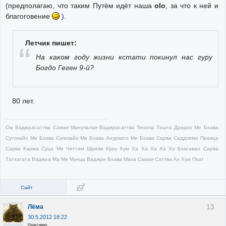
(предполагаю, что таким Путём идёт наша
olo
, за что к ней и
благоговение
).
Летчик пишет:
На каком году жизни кстати покинул нас гуру
Богдо Геген 9-й?
80 лет.
Ом Ваджрасаттва Самая Манупалая Ваджрасаттва Тенопа Тишта Дридхо Ме Бхава
Сутокайо Ме Бхава Супокайо Ме Бхава Ануракто Ме Бхава Сарва Сиддхиме Праяца
Сарва Карма Суца Ме Читтам Шриям Куру Хум Ха Ха Ха Ха Хо Бхагаван Сарва
Татхагата Ваджра Ма Ме Мунца Ваджри Бхава Маха Самая Саттва Ах Хум Пхат
Сайт
13
Лёма
30.5.2012 18:22
Неактивен