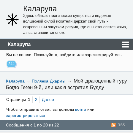
Каларупа
Здесь обитают магические существа и ведомые
волшебной силой искатели держат свой путь к
сокровенным закуткам разума, где сны становятся явью,
а явь становится сном.
Каларупа
Вы не вошли.
Пожалуйста, войдите или зарегистрируйтесь.
Блог
244
Форум
Пользователи
→
Мой драгоценный гуру
Каларупа
→
Полянка Дхармы
Богдо Геген 9-й, или как я встретил Будду
Правила
Регистрация
Страницы
1
2
Далее
Чтобы отправить ответ, вы должны
войти
или
Вход
зарегистрироваться
Сообщения с 1 по 20 из 22
RSS