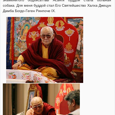
собака. Для меня буддой стал Его Святейшество Халха Джецун
Дамба Богдо-Геген Ринпоче IX.