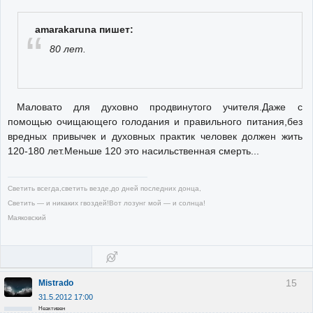
amarakaruna пишет:
80 лет.
Маловато для духовно продвинутого учителя.Даже с
помощью очищающего голодания и правильного питания,без
вредных привычек и духовных практик человек должен жить
120-180 лет.Меньше 120 это насильственная смерть...
Светить всегда,светить везде,до дней последних донца,
Светить — и никаких гвоздей!Вот лозунг мой — и солнца!
Маяковский
15
Mistrado
31.5.2012 17:00
Неактивен