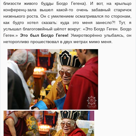
близости живого будды Богдо Гегена). И вот, на крыльцо
конференц-зала вышел какой-то очень забавный старичок
низенького роста. Он с умилением осматривался по сторонам,
как будто хотел сказать: куда это меня занесло?! Тут, я
услышал благоговейный шёпот вокруг: «Это Богдо Геген. Богдо
Геген.»
Это был Богдо Геген!
Умиротворённо улыбаясь, он
неторопливо прошествовал в двух метрах мимо меня.