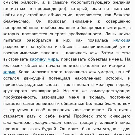
смысле жалости, а в смысле любопытствующего желания
втягиваться в происходящее), который, если не пытаться
найти ему стройное объяснение, проявляется, как
Великое
блаженство
. Он приковал внимание к совершенно
неопределённым, необоснованным и беспредметным играм, в
которых проявляется энергия пробуждённости. Лишь начал
пытаться разобраться в них, как появилась
иллюзия
разделения на субъект и объект – воспринимающий ум и
воспринимаемые явления – появилось «я». Затем я стал
выстраивать
картину мира
, присваивать объектам имена. На
иллюзиях объектов начала копиться энергия их истории –
карма
. Когда иллюзия моего тогдашнего «я» умерла, на ней
остался движущий потенциал накопленных историй, и
пришлось родиться снова – так я попал в мрачную тюрьму
круговорота реинкарнаций. Но эта же самосуществующая
пробуждённость, заточившая меня в тюрьму, постоянно
пытается самопроявиться и обнажиться Великим блаженством
– вернуться в своё первоначальное состояние. Она очень
старается дать о себе знать! Проблеск этого сияющего
спонтанного присутствия
сквозь трещину иллюзий мира
принято называть буддой. Он может быть чем угодно – для
знаменитого бодхисаттвы Асанги буддой стала больная