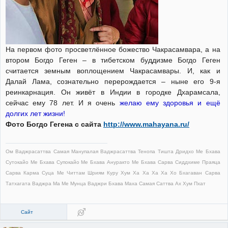
На первом фото просветлённое божество Чакрасамвара, а на
втором Богдо Геген – в тибетском буддизме Богдо Геген
считается земным воплощением Чакрасамвары. И, как и
Далай Лама, сознательно перерождается – ныне его 9-я
реинкарнация. Он живёт в Индии в городке Дхарамсала,
сейчас ему 78 лет. И я очень
желаю ему здоровья и ещё
долгих лет жизни!
Фото Богдо Гегена с сайта
http://www.mahayana.ru/
Ом Ваджрасаттва Самая Манупалая Ваджрасаттва Тенопа Тишта Дридхо Ме Бхава
Сутокайо Ме Бхава Супокайо Ме Бхава Ануракто Ме Бхава Сарва Сиддхиме Праяца
Сарва Карма Суца Ме Читтам Шриям Куру Хум Ха Ха Ха Ха Хо Бхагаван Сарва
Татхагата Ваджра Ма Ме Мунца Ваджри Бхава Маха Самая Саттва Ах Хум Пхат
Сайт