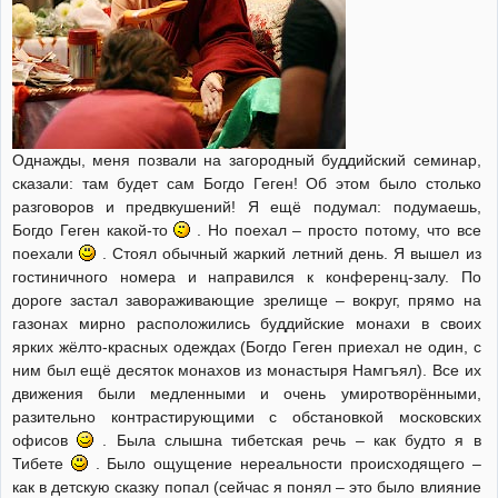
Однажды, меня позвали на загородный буддийский семинар,
сказали: там будет сам Богдо Геген! Об этом было столько
разговоров и предвкушений! Я ещё подумал: подумаешь,
Богдо Геген какой-то
. Но поехал – просто потому, что все
поехали
. Стоял обычный жаркий летний день. Я вышел из
гостиничного номера и направился к конференц-залу. По
дороге застал завораживающие зрелище – вокруг, прямо на
газонах мирно расположились буддийские монахи в своих
ярких жёлто-красных одеждах (Богдо Геген приехал не один, с
ним был ещё десяток монахов из монастыря Намгъял). Все их
движения были медленными и очень умиротворёнными,
разительно контрастирующими с обстановкой московских
офисов
. Была слышна тибетская речь – как будто я в
Тибете
. Было ощущение нереальности происходящего –
как в детскую сказку попал (сейчас я понял – это было влияние