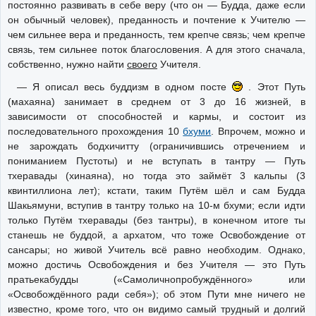
постоянно развивать в себе веру (что он — Будда, даже если
он обычный человек), преданность и почтение к Учителю —
чем сильнее вера и преданность, тем крепче связь; чем крепче
связь, тем сильнее поток благословения. А для этого сначала,
собственно, нужно найти
своего
Учителя.
— Я описал весь буддизм в одном посте
. Этот Путь
(махаяна) занимает в среднем от 3 до 16 жизней, в
зависимости от способностей и кармы, и состоит из
последовательного прохождения 10
бхуми
. Впрочем, можно и
не зарождать бодхичитту (ограничившись отречением и
пониманием Пустоты) и не вступать в тантру — Путь
тхеравады (хинаяна), но тогда это займёт 3 кальпы (3
квинтиллиона лет); кстати, таким Путём шёл и сам Будда
Шакьямуни, вступив в тантру только на 10-м бхуми; если идти
только Путём тхеравады (без тантры), в конечном итоге ты
станешь не буддой, а архатом, что тоже Освобождение от
сансары; но живой Учитель всё равно необходим. Однако,
можно достичь Освобождения и без Учителя — это Путь
пратьекабудды («Самоличнопробуждённого» или
«Освобождённого ради себя»); об этом Пути мне ничего не
известно, кроме того, что он видимо самый трудный и долгий