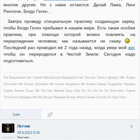
многие другие. Но с нами остаются: Далай Лама, Линг
Ринпоче, Богдо Геген...
Завтра проведу специальную практику создающую карму,
чтобы Богдо Геген пребывал в нашем мире. Есть такая особая
практика, при помощи которой можно повлиять на
перерождение человека; как называется не скажу
.
Последний раз проводил её 2 года назад, когда умер мой
кот
,
чтобы он переродился в Чистой Земле. Сегодня надо
подготовиться.
Ом Ваджрасаттва Самая Манупалая Ваджрасаттва Тенопа Тишта Дридхо Ме Бхава
Сутокайо Ме Бхава Супокайо Ме Бхава Ануракто Ме Бхава Сарва Сиддхиме Праяца
Сарва Карма Суца Ме Читтам Шриям Куру Хум Ха Ха Ха Ха Хо Бхагаван Сарва
Татхагата Ваджра Ма Ме Мунца Ваджри Бхава Маха Самая Саттва Ах Хум Пхат
Сайт
6
Летчик
29.5.2012 9:20
Неактивен