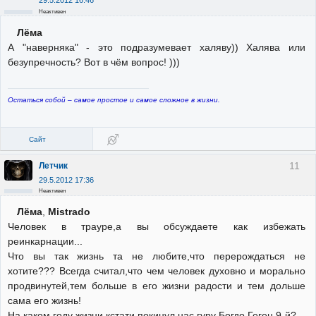
29.5.2012 16:46
Неактивен
Лёма
А "наверняка" - это подразумевает халяву)) Халява или
безупречность? Вот в чём вопрос! )))
Остаться собой – самое простое и самое сложное в жизни.
Сайт
11
Летчик
29.5.2012 17:36
Неактивен
Лёма
,
Mistrado
Человек в трауре,а вы обсуждаете как избежать
реинкарнации...
Что вы так жизнь та не любите,что перерождаться не
хотите??? Всегда считал,что чем человек духовно и морально
продвинутей,тем больше в его жизни радости и тем дольше
сама его жизнь!
На каком году жизни кстати покинул нас гуру Богдо Геген 9-й?