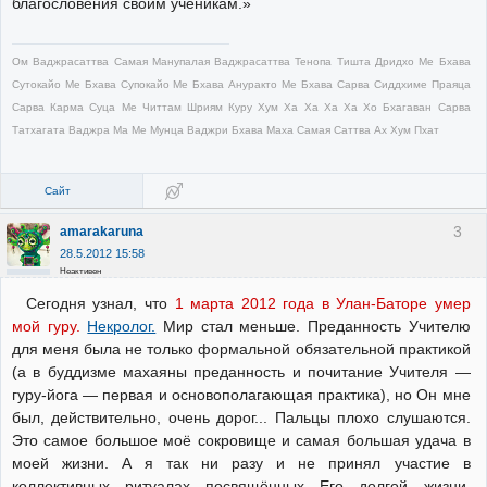
благословения своим ученикам.»
Ом Ваджрасаттва Самая Манупалая Ваджрасаттва Тенопа Тишта Дридхо Ме Бхава
Сутокайо Ме Бхава Супокайо Ме Бхава Ануракто Ме Бхава Сарва Сиддхиме Праяца
Сарва Карма Суца Ме Читтам Шриям Куру Хум Ха Ха Ха Ха Хо Бхагаван Сарва
Татхагата Ваджра Ма Ме Мунца Ваджри Бхава Маха Самая Саттва Ах Хум Пхат
Сайт
3
amarakaruna
28.5.2012 15:58
Неактивен
Сегодня узнал, что
1 марта 2012 года в Улан-Баторе умер
мой гуру.
Некролог.
Мир стал меньше. Преданность Учителю
для меня была не только формальной обязательной практикой
(а в буддизме махаяны преданность и почитание Учителя —
гуру-йога — первая и основополагающая практика), но Он мне
был, действительно, очень дорог... Пальцы плохо слушаются.
Это самое большое моё сокровище и самая большая удача в
моей жизни. А я так ни разу и не принял участие в
коллективных ритуалах посвящённых Его долгой жизни.