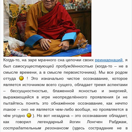
Когда-то, на заре мрачного сна цепочки своих
реинкарнаций
, я
был
самосуществующей пробуждённостью
(когда-то – не в
смысле времени, а в смысле первоисточника). Мы все родом
оттуда
! Это изначально чистое осознавание, которое
является источником всего сущего, обладает тремя аспектами
– бессущностностью, блаженной ясностью и энергией,
выражающейся в игре неопределённого проявления (и не
пытайтесь понять это обнажённое осознавание, как
нечто
такое
– оно не является чем-либо вообще, но проявляется в
чём угодно
). Но вот незадача – это осознавание обладает,
как говорил легендарный йогин Лонгчен Рабджам,
сострадательным резонансом
(здесь сострадание не в