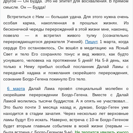
другое — Он Будда. Это не эпитет для восхваления. В прямом
смысле. Он — Будда!
Встретиться с Ним — большая удача. Для этого нужна очень
особая карма, накопленная в прошлых жизнях. Из
бесконечной череды перерождений в этой жизни мне, наконец,
повезло — я встретил живого тулку (сознательно
перерождающегося держателя Учений).
Пишут
, 1 марта, когда
сердце Его остановилось, Он вошёл в медитацию на Ясный
Свет и тело Его сохраняло тонус и вид живого, как будто
уснувшего, человека на протяжении 5 дней! На 5-й день, как
только к Нему прибыл особый посланник Далай Ламы с
передачей хадака и пожелания скорейшего перерождения,
сознание Богдо-Гегена покинуло Его тело.
6 марта
Далай Лама провёл специальный молебен о
скорейшем перерождении Богдо-Гегена. Вместе с Далай
Ламой молились тысячи буддистов. А я опять не участвовал...
Это было почти 3 месяца назад и, думаю, Богдо-Геген уже
находится в стадии зачатия. Через несколько лет верховные
ламы будут Его искать. Наверно, встреча с 10-м Богдо-Гегеном
будет вторым главным событием в моей жизни (первым —
была встреча с Богдо-Гегеном 9-м).
Не терпится увидеть юного