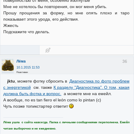
поверхностью от меня, особенно изогнутые
Мне не хотелось бы повторения, он мог меня убить.
Прошу прощения за форму, но мне опять плохо и таро
показывает этого урода, его действия.
Жжесть
Подскажите что делать.
36
Лёма
10.1.2015 11:53
Неактивен
jktu
, можете фотку сбросить в
Диагностика по фото проблем
с энергетикой
см. также
К разделу "Диагностика". О том, какая
должна быть фотка и вопрос.
а можете мне на емейл.
А вообще, no es tan fiero el león como lo pintan (c)
Чуть позже топикстартер ответит
Лёма ушла с сайта навсегда. Папка с личными сообщениями переполнена. Емейл
читаю выборочно и не ежедневно.