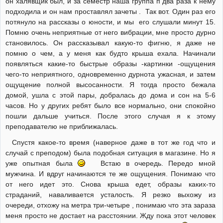
он халявщик был, и за семестр наша группа п два раза к нему
подходила и он нам проставлял зачеты . Так вот. Один раз его
потянуло на рассказы о юности, и мы его слушали минут 15.
Помню очень неприятные от него вибрации, мне просто дурно
становилось. Он рассказывал какую-то фигню, я даже не
помню о чем, а у меня как будто крыша ехала. Начинали
появляться какие-то быстрые образы -картинки -ощущения
чего-то неприятного, одновременно дурнота ужасная, и затем
ощущение полной высосанности. Я тогда просто бежала
домой, ушла с этой пары, добралась до дома и сон на 5-6
часов. Но у других ребят было все нормально, они спокойно
пошли дальше учиться. После этого случая я к этому
преподавателю не приближалась.
Спустя какое-то время (наверное даже в тот же год что и
случай с преподом) была подобная ситуация в магазине. Но я
уже опытная была
Встаю в очередь. Передо мной
мужчина. И вдруг начинаются те же ощущения. Понимаю что
от него идет это. Снова крыша едет, образы каких-то
страданий, наваливается усталость. Я резко выхожу из
очереди, отхожу на метра три-четыре , понимаю что эта зараза
меня просто не достает на расстоянии. Жду пока этот человек