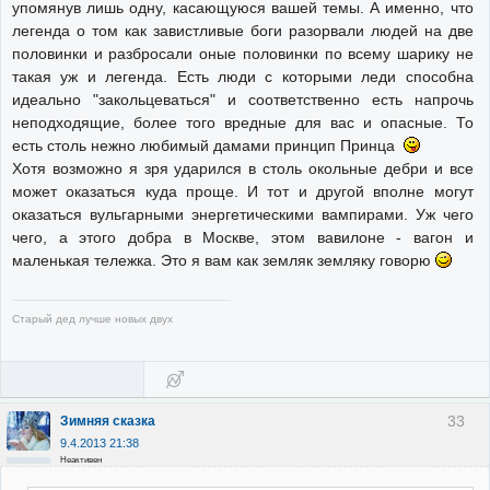
упомянув лишь одну, касающуюся вашей темы. А именно, что
легенда о том как завистливые боги разорвали людей на две
половинки и разбросали оные половинки по всему шарику не
такая уж и легенда. Есть люди с которыми леди способна
идеально "закольцеваться" и соответственно есть напрочь
неподходящие, более того вредные для вас и опасные. То
есть столь нежно любимый дамами принцип Принца
Хотя возможно я зря ударился в столь окольные дебри и все
может оказаться куда проще. И тот и другой вполне могут
оказаться вульгарными энергетическими вампирами. Уж чего
чего, а этого добра в Москве, этом вавилоне - вагон и
маленькая тележка. Это я вам как земляк земляку говорю
Старый дед лучше новых двух
33
Зимняя сказка
9.4.2013 21:38
Неактивен