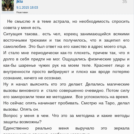
35
jktu
9.1.2015 18:03
Неактивен
Не смыслю я в теме астрала, но необходимость спросить
совета у меня есть.
Ситуация такова.. есть чел, кореец занимающийся всякими
восточными трюками и так получилось, что я зацепил его
самолюбие. Это был ответ на его хамство в адрес моего отца.
И стало мне периодически как-то плохеть, причем так, что я
долго в себя придти не мог. Ощущались физические удары и
как-бы шаренье чужих рук на моем теле. Краснеет лицо и
внутренности просто вибрируют и плохо как вроде потеряю
сознание, ничего не осознаю.
Ну я начал выяснять кто это делает. Делались магические
вызовы виновного и стало совершенно очевидно. Потом силу
его заморозили теми же методами. Все успокоилось на время.
Но сейчас опять начинает пробивать. Смотрю на Таро, делал
вызовы. Опять он.
Вопрос у меня в чем. Что это за методика и какие методы
защиты возможны?
Единственно реально меня выручало это зеркала