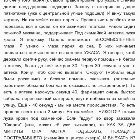
домов след-дорожка подходит). Захожу в скверик во дворе
пятиэтажки (уже к центральной улице подошел). И вижу такую
картину. На скамейке сидит парень. Правая кисть разбита или
порезана, вся в крови, он её зажимает платком. Рядом сидит
пожилой мужчина, поддерживает. Под скамейкой натекла лужа
крови. Я подхожу. Парень поднимает БЕССМЫСЛЕННЫЕ
глаза. Я узнаю - глаза парня из сна. В них ничинает
появляться осмысленное выражение УЖАСА. Я говорю, чтоб
держали крепче руку, сейчас окажем первую помощь - и бегом
в аптеку, благо до неё метров 30. Через 30 секунд я уже в
аптеке. Кричу, чтоб срочно вызвали "Скорую" (мобилы ещё
были роскошью) и бежали помощь оказывать (аптечные
работники обязаны бесплатно оказывать по экстренности). То
есть в аптеке нахожусь секунд 40, фармацевт очень быстро
собрала перевязочный материал, жгут и побежала за мной на
улицу. Ещё - 40 секунд - мы на месте происшествия. То есть
прошло всего около 2 минут. На скамейке - НИКОГО!!! только
лужа крови под скамейкой. Если "вдруг" во двор заезжала
"Скорая" (или, может её уже вызывали), то КАК ЗА ДВЕ
МИНУТЫ ОНА МОГЛА ПОДЪЕХАТЬ, ПОСАДИТЬ
ПОСТРАДАВШЕГО (скамейка в центре сквера), И ВЫЕХАТЬ ИЗ