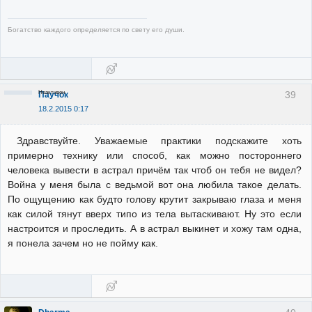
Богатство каждого определяется по свету его души.
Неактивен
39
Паучок
18.2.2015 0:17
Здравствуйте. Уважаемые практики подскажите хоть
примерно технику или способ, как можно постороннего
человека вывести в астрал причём так чтоб он тебя не видел?
Война у меня была с ведьмой вот она любила такое делать.
По ощущению как будто голову крутит закрываю глаза и меня
как силой тянут вверх типо из тела вытаскивают. Ну это если
настроится и проследить. А в астрал выкинет и хожу там одна,
я понела зачем но не пойму как.