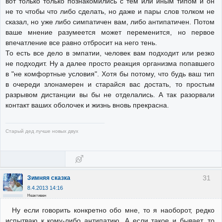
вот только только познакомились с тем или иным типом и он
не то чтобы что либо сделать, но даже и пары слов толком не
сказал, но уже либо симпатичен вам, либо антипатичен. Потом
ваше мнение разумеется может переменится, но первое
впечатление все равно отбросит на него тень.
То есть все дело в эмпатии, человек вам подходит или резко
не подходит. Ну а далее просто реакция организма попавшего
в "не комфортные условия". Хотя бы потому, что будь ваш тип
в очереди злонамерен и старайся вас достать, то простым
разрывом дистанции вы бы не отделались. А так разорвали
контакт ваших оболочек и жизнь вновь прекрасна.
Старый дед лучше новых двух
31
Зимняя сказка
8.4.2013 14:16
Неактивен
Ну если говорить конкретно обо мне, то я наоборот, редко
испытваю к кому-либо антипатию. А если такое и бывает, то