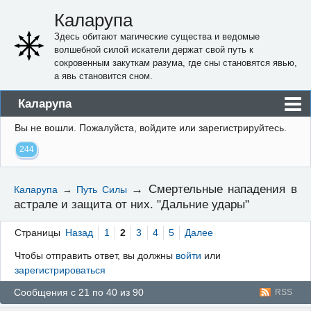
Каларупа
Здесь обитают магические существа и ведомые
волшебной силой искатели держат свой путь к
сокровенным закуткам разума, где сны становятся явью,
а явь становится сном.
Каларупа
Вы не вошли.
Пожалуйста, войдите или зарегистрируйтесь.
Блог
244
Форум
Пользователи
→
Смертельные нападения в
Каларупа
→
Путь Силы
астрале и защита от них. "Дальние удары"
Правила
Регистрация
Страницы
Назад
1
2
3
4
5
Далее
Чтобы отправить ответ, вы должны
войти
или
Вход
зарегистрироваться
Сообщения с 21 по 40 из 90
RSS