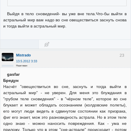
Выйдя в тело сновидений- вы уже вне тела.Что-бы выйти в
астральный мир вам надо во сне овеществиться заснуть снова
и тогда выйти в астральный мир.
23
Mistrado
13.5.2012 3:33
Неактивен
gasfar
Бредун
Насчёт "овеществиться во сне, заснуть и тогда выйти в
астральный мир" - не уверен. Для меня это блуждания в
"грубом теле сновидения" - в "чёрном теле", которое во сне
блукает и может обладать осознанием (колдовские полеты),
его могут люди видеть в сдвинутом состоянии как призрака,
фиг его знает, мож это разновидность астрала. Но в этом теле
одно знаю - можно наносить повреждения. Как - ума не
приложу. Только что в этом "сне-астрале" происходит - потом