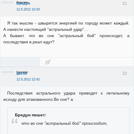
Неактивен
21
Бредун
12.5.2012 10:20
Я так мыслю - швырятся энергией по городу может каждый.
А нанести настоящий "астральный удар"...
А бывает, что во сне "астральный бой" происходит, а
последствия в реал идут?
Неактивен
22
gasfar
12.5.2012 22:42
Последствия астрального удара приводят к летальному
исходу для атакованного.Во сне? а
Бредун пишет:
что во сне "астральный бой" происходит,