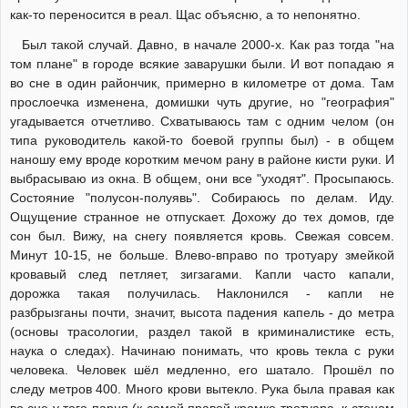
как-то переносится в реал. Щас объясню, а то непонятно.
Был такой случай. Давно, в начале 2000-х. Как раз тогда "на
том плане" в городе всякие заварушки были. И вот попадаю я
во сне в один райончик, примерно в километре от дома. Там
прослоечка изменена, домишки чуть другие, но "география"
угадывается отчетливо. Схватываюсь там с одним челом (он
типа руководитель какой-то боевой группы был) - в общем
наношу ему вроде коротким мечом рану в районе кисти руки. И
выбрасываю из окна. В общем, они все "уходят". Просыпаюсь.
Состояние "полусон-полуявь". Собираюсь по делам. Иду.
Ощущение странное не отпускает. Дохожу до тех домов, где
сон был. Вижу, на снегу появляется кровь. Свежая совсем.
Минут 10-15, не больше. Влево-вправо по тротуару змейкой
кровавый след петляет, зигзагами. Капли часто капали,
дорожка такая получилась. Наклонился - капли не
разбрызганы почти, значит, высота падения капель - до метра
(основы трасологии, раздел такой в криминалистике есть,
наука о следах). Начинаю понимать, что кровь текла с руки
человека. Человек шёл медленно, его шатало. Прошёл по
следу метров 400. Много крови вытекло. Рука была правая как
во сне у того парня (к самой правой кромке тротуара, к стенам