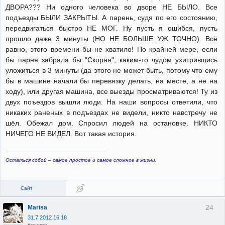
ДВОРА??? Ни одного человека во дворе НЕ БЫЛО. Все
подъезды БЫЛИ ЗАКРЫТЫ. А парень, судя по его состоянию,
передвигаться быстро НЕ МОГ. Ну пусть я ошибся, пусть
прошло даже 3 минуты (НО НЕ БОЛЬШЕ УЖ ТОЧНО). Всё
равно, этого времени бы не хватило! По крайней мере, если
бы парня забрала бы "Скорая", каким-то чудом ухитрившись
уложиться в 3 минуты (да этого не может быть, потому что ему
бы в машине начали бы перевязку делать, на месте, а не на
ходу), или другая машина, все выезды просматриваются! Ту из
двух поъездов вышли люди. На наши вопросы ответили, что
никаких раненых в подъездах не видели, никто навстречу не
шёл. Обежал дом. Спросил людей на остановке. НИКТО
НИЧЕГО НЕ ВИДЕЛ. Вот такая история.
Остаться собой – самое простое и самое сложное в жизни.
Сайт
24
Marisa
31.7.2012 16:18