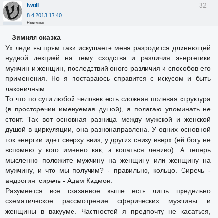
32
Iwoll
8.4.2013 17:40
Неактивен
Зимняя сказка
Ух леди вы прям таки искушаете меня разродится длиннющей
нудной лекцией на тему сходства и различия энергетики
мужчин и женщин, последствий оного различия и способов его
применения. Но я постараюсь справится с искусом и быть
лаконичным.
То что по сути любой человек есть сложная полевая структура
(в просторечии именуемая душой), я полагаю упоминать не
стоит. Так вот основная разница между мужской и женской
душой в циркуляции, она разнонаправлена. У одних основной
ток энергии идет сверху вниз, у других снизу вверх (ей богу не
вспомню у кого именно как, а копаться лениво). А теперь
мысленно положите мужчину на женщину или женщину на
мужчину, и что мы получим? - правильно, кольцо. Сиречь -
андрогин, сиречь - Адам Кадмон.
Разумеется все сказанное выше есть лишь предельно
схематическое рассмотрение сферических мужчины и
женщины в вакууме. Частностей я предпочту не касаться,