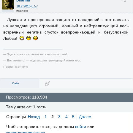
40
Dharma
18.2.2015 0:57
Неактивен
Лучшая и проверенная защита от нападений - это наслать
на нападающего огромный, мощный и нейтрализующий весь
встречный негатив сгусток всепроникающей и безусловной
Любви!
— Здесь зона с сильным магическим полем!
— Вот именно! — подтвердил проходящий мимо куст.
(Терри Пратчетт)
Сайт
Просмотров: 118,904
Тему читают:
1
гость
Страницы
Назад
1
2
3
4
5
Далее
Чтобы отправить ответ, вы должны
войти
или
зарегистрироваться