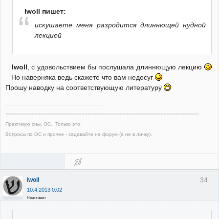
Iwoll пишет:
искушаете меня разродится длиннющей нудной
лекцией
Iwoll
, с удовольствием бы послушала длиннющую лекцию
Но наверняка ведь скажете что вам недосуг
Прошу наводку на соответствующую литературу
==================================================================
Практикую сны, ОС. Только это.
Вопросы по ОС и прочее - задавайте на форум (а не в личку).
34
Iwoll
10.4.2013 0:02
Неактивен