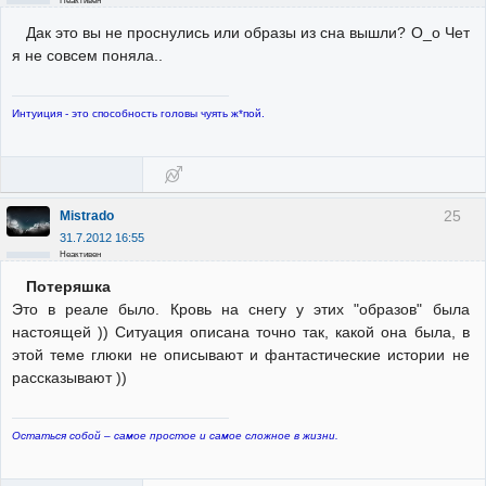
Неактивен
Дак это вы не проснулись или образы из сна вышли? О_о Чет
я не совсем поняла..
Интуиция - это способность головы чуять ж*пой.
25
Mistrado
31.7.2012 16:55
Неактивен
Потеряшка
Это в реале было. Кровь на снегу у этих "образов" была
настоящей )) Ситуация описана точно так, какой она была, в
этой теме глюки не описывают и фантастические истории не
рассказывают ))
Остаться собой – самое простое и самое сложное в жизни.