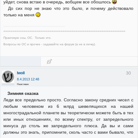
уйдет, снова встаю в очередь, вобщем все обошлось
До сих пор не знаю что это было, и почему действовало
только на меня
==================================================================
Практикую сны, ОС. Только это.
Вопросы по ОС и прочее - задавайте на форум (а не в личку).
30
Iwoll
8.4.2013 12:48
Неактивен
Зимняя сказка
Леди все предельно просто. Согласно закону средних чисел с
любым человеком из 6 млрд шевелящихся на нашей
многострадальной планете вы теоретически можете быть в тех
или иных отношениях, по всему спектру, от запредельного
минуса до столь же запредельного плюса. Да вы и сами
должны это знать, припомните, сколь часто с вами бывало, что