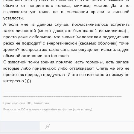
обычно от неприятного голоса, мимики, жестов. Да и то
выражается уж точно не в съезжании крыши и сильной
усталости.
А если мне, в данном случае, посчастиливилось встретить
таких личностей (может даже это был шанс 1 из миллиона) ,
просто даже любопытно, что значит "человек вам подходит или
резко не подходит" с энергетической (касаемо оболочек) точки
зрения? неспроста же такие сильные ощущения испытала, для
обычной антипании это too much
С животной точки зрения понятно, есть гормоны, есть запахи
которые либо привлекают, либо отталкивают. Опять же это не
просто так природа придумала. И это все известно и никому не
интересно ))))
==================================================================
Практикую сны, ОС. Только это.
Вопросы по ОС и прочее - задавайте на форум (а не в личку).