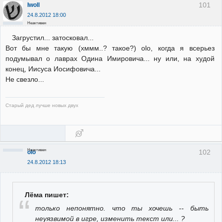
101
Iwoll
24.8.2012 18:00
Неактивен
Загрустил... затосковал...
Вот бы мне такую (хммм..? такое?) olo, когда я всерьез
подумывал о лаврах Одина Имировича... ну или, на худой
конец, Иисуса Иосифовича...
Не свезло...
Старый дед лучше новых двух
Неактивен
102
olo
24.8.2012 18:13
Лёма пишет:
только непонятно. что ты хочешь -- быть
неуязвимой в игре, изменить текст или... ?