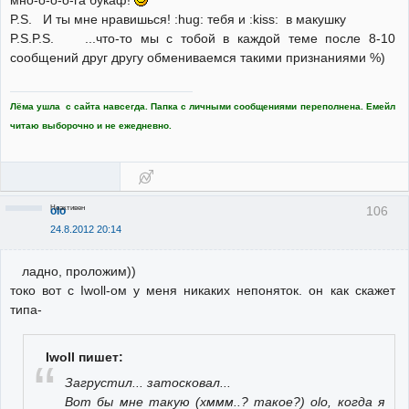
мно-о-о-о-га букаф!
P.S. И ты мне нравишься! :hug: тебя и :kiss: в макушку
P.S.P.S. ...что-то мы с тобой в каждой теме после 8-10
сообщений друг другу обмениваемся такими признаниями %)
Лёма ушла с сайта навсегда. Папка с личными сообщениями переполнена. Емейл
читаю выборочно и не ежедневно.
Неактивен
106
olo
24.8.2012 20:14
ладно, проложим))
токо вот с Iwoll-ом у меня никаких непоняток. он как скажет
типа-
Iwoll пишет:
Загрустил... затосковал...
Вот бы мне такую (хммм..? такое?) olo, когда я