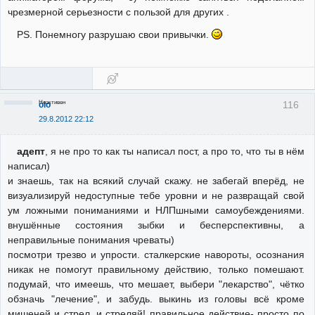
чрезмерной серьезности с пользой для других .
PS. Понемногу разрушаю свои привычки.
Неактивен
116
olo
29.8.2012 22:12
адепт
, я не про то как ты написал пост, а про то, что ты в нём
написал)
и знаешь, так на всякий случай скажу. не забегай вперёд, не
визуализируй недоступные тебе уровни и не развращай свой
ум ложными пониманиями и НЛПшными самоубеждениями.
внушённые состояния зыбки и бесперспективны, а
неправильные понимания чреваты)
посмотри трезво и упрости. сталкерские навороты, осознания
никак не помогут правильному действию, только помешают.
подумай, что имеешь, что мешает, выбери "лекарство", чётко
обзначь "лечение", и забудь. выкинь из головы всё кроме
мишеней и стрел, и стреляй! правильное действие- просто по