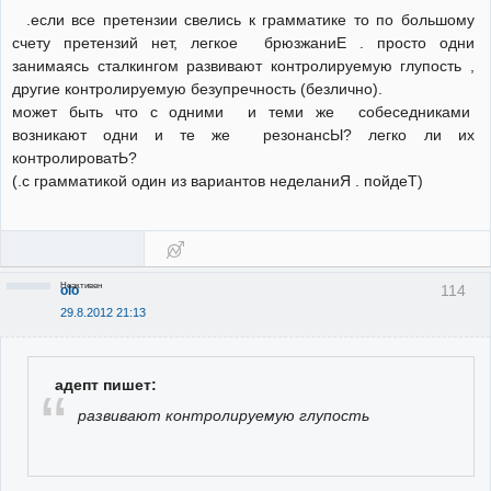
.если все претензии свелись к грамматике то по большому
счету претензий нет, легкое брюзжаниЕ . просто одни
занимаясь сталкингом развивают контролируемую глупость ,
другие контролируемую безупречность (безлично).
может быть что с одними и теми же собеседниками
возникают одни и те же резонансЫ? легко ли их
контролироватЬ?
(.с грамматикой один из вариантов неделаниЯ . пойдеТ)
Неактивен
114
olo
29.8.2012 21:13
адепт пишет:
развивают контролируемую глупость