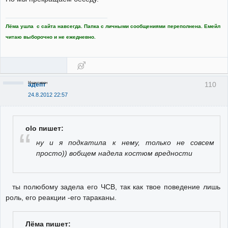
Лёма ушла с сайта навсегда. Папка с личными сообщениями переполнена. Емейл
читаю выборочно и не ежедневно.
Неактивен
110
адепт
24.8.2012 22:57
olo пишет:
ну и я подкатила к нему, только не совсем
просто)) вобщем надела костюм вредности
ты полюбому задела его ЧСВ, так как твое поведение лишь
роль, его реакции -его тараканы.
Лёма пишет: