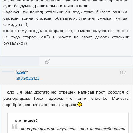
сути, бездумно, решительно и точно в цель.
надеюсь ты понял) сталкинг он ведь тоже бывает разным.
сталкинг воина, сталкинг обывателя, сталкинг умника, глупца,
самодура...))
это я к тому, что долго стараешься, но мало получается. может
не туда стараешься?) и может не стоит делать сталкинг
буквально?))
Неактивен
117
адепт
29.8.2012 23:12
оло , я был достаточно отрешен написав пост, боролся с
распорядком. Тоже надеюсь что понял, спасибо. Малость
перебрал. слегка занесло, ты права
olo пишет:
контролируемая глупость- это невовлечённость