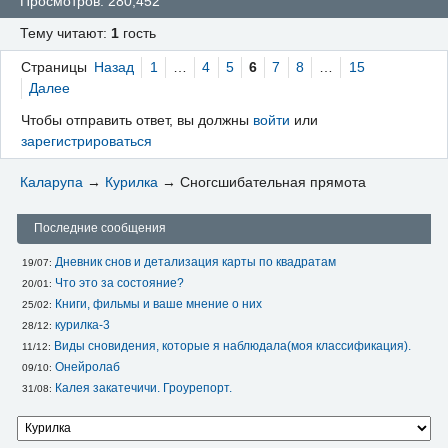
Просмотров: 280,452
Тему читают:
1
гость
Страницы
Назад
1
…
4
5
6
7
8
…
15
Далее
Чтобы отправить ответ, вы должны
войти
или
зарегистрироваться
Каларупа
→
Курилка
→
Сногсшибательная прямота
Последние сообщения
Дневник снов и детализация карты по квадратам
19/07: 
Что это за состояние?
20/01: 
Книги, фильмы и ваше мнение о них
25/02: 
курилка-3
28/12: 
Виды сновидения, которые я наблюдала(моя классификация).
11/12: 
Онейролаб
09/10: 
Калея закатечичи. Гроурепорт.
31/08: 