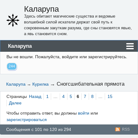
Каларупа
Здесь обитают магические существа и ведомые
волшебной силой искатели держат свой путь к
сокровенным закуткам разума, где сны становятся явью,
а явь становится сном.
Каларупа
Вы не вошли.
Пожалуйста, войдите или зарегистрируйтесь.
Блог
244
Форум
Пользователи
→
Сногсшибательная прямота
Каларупа
→
Курилка
Правила
Страницы
Назад
1
…
4
5
6
7
8
…
15
Регистрация
Далее
Чтобы отправить ответ, вы должны
войти
или
Вход
зарегистрироваться
Сообщения с 101 по 120 из 294
RSS