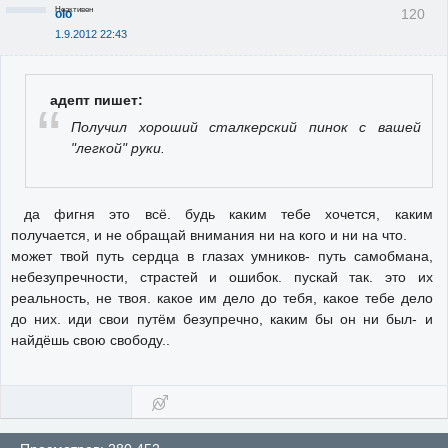
Неактивен
120
olo
1.9.2012 22:43
адепт пишет:
Получил хороший сталкерский пинок с вашей
"легкой" руки.
да фигня это всё. будь каким тебе хочется, каким
получается, и не обращай внимания ни на кого и ни на что.
может твой путь сердца в глазах умников- путь самобмана,
небезупречности, страстей и ошибок. пускай так. это их
реальность, не твоя. какое им дело до тебя, какое тебе дело
до них. иди свои путём безупречно, каким бы он ни был- и
найдёшь свою свободу..