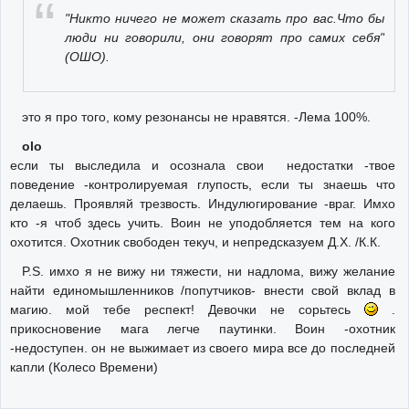
"Никто ничего не может сказать про вас.Что бы
люди ни говорили, они говорят про самих себя"
(ОШО).
это я про того, кому резонансы не нравятся. -Лема 100%.
olo
если ты выследила и осознала свои недостатки -твое
поведение -контролируемая глупость, если ты знаешь что
делаешь. Проявляй трезвость. Индулюгирование -враг. Имхо
кто -я чтоб здесь учить. Воин не уподобляется тем на кого
охотится. Охотник свободен текуч, и непредсказуем Д.Х. /К.К.
P.S. имхо я не вижу ни тяжести, ни надлома, вижу желание
найти единомышленников /попутчиков- внести свой вклад в
магию. мой тебе респект! Девочки не сорьтесь
.
прикосновение мага легче паутинки. Воин -охотник
-недоступен. он не выжимает из своего мира все до последней
капли (Колесо Времени)