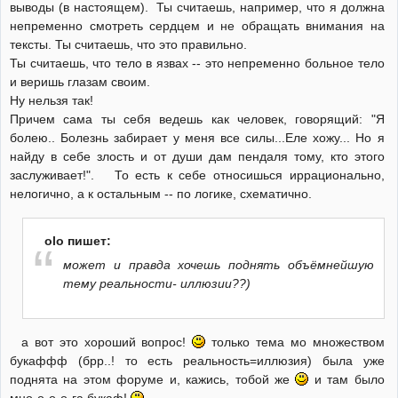
выводы (в настоящем). Ты считаешь, например, что я должна
непременно смотреть сердцем и не обращать внимания на
тексты. Ты считаешь, что это правильно.
Ты считаешь, что тело в язвах -- это непременно больное тело
и веришь глазам своим.
Ну нельзя так!
Причем сама ты себя ведешь как человек, говорящий: "Я
болею.. Болезнь забирает у меня все силы...Еле хожу... Но я
найду в себе злость и от души дам пендаля тому, кто этого
заслуживает!". То есть к себе относишься иррационально,
нелогично, а к остальным -- по логике, схематично.
olo пишет:
может и правда хочешь поднять объёмнейшую
тему реальности- иллюзии??)
а вот это хороший вопрос!
только тема мо множеством
букаффф (брр..! то есть реальность=иллюзия) была уже
поднята на этом форуме и, кажись, тобой же
и там было