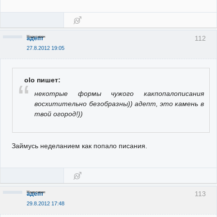
Неактивен
112
адепт
27.8.2012 19:05
olo пишет:
некотрые формы чужого какпопалописания
восхитительно безобразны)) адепт, это камень в
твой огород!))
Займусь неделанием как попало писания.
Неактивен
113
адепт
29.8.2012 17:48