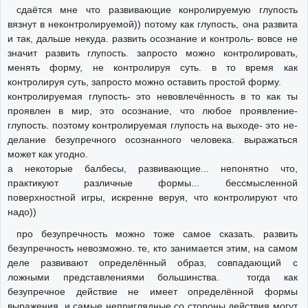
сдаётся мне что развивающие конролируемую глупость
вязнут в неконтролируемой)) потому как глупость, она развита
и так, дальше некуда. развить осознание и контроль- вовсе не
значит развить глупость. запросто можно контролировать,
менять форму, не контролируя суть. в то время как
контролируя суть, запросто можно оставить простой форму.
контролируемая глупость- это невовлечённость в то как ты
проявлен в мир, это осознание, что любое проявление-
глупость. поэтому контролируемая глупость на выходе- это не-
делание безупречного осознанного человека. выражаться
может как угодно.
а некоторые балбесы, развивающие... непонятно что,
практикуют различные формы... бессмысленной
поверхностной игры, искренне веруя, что контролируют что
надо))
про безупречность можно тоже самое сказать. развить
безупречность невозможно. те, кто занимается этим, на самом
деле развивают определённый образ, совпадающий с
ложными представлениями большинства. тогда как
безупречное действие не имеет определённой формы
выражения. и самые неприглядные со стороны действия могут