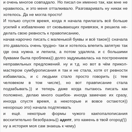
и очень многое совпадало. Но писал он именно так, как мне не
нравилось, и это меня отталкивало. Разговаривать ну никак не
хотелось. Да не могла просто!
И только спустя время, когда я начала прилагать всё больше
усилий к избавлению от сковывающих привязок, я решила не-
делать свою ревность к правописанию,
начав нарочно писать с маленькой буквы и всё такое)) сначала
это давалось очень трудно- так и хотелось влепить запятую так
где она нужна. и лепила, а потом удаляла. и с большими
буквами была проблема)) долго задумывалась на построением
неправильных предложений. ну и т.д. но вот в чём прикол-
мастером сумбурописания я так и не стала, хотя от ревности
избавилась, и с людьми стало просто говорить (с тем
человеком в том числе), но вот правписание стала
подзабывать.)) и теперь даже когда пытаюсь писать как
положено, делаю много ошибок- иногда замечаю их сразу,
иногда спустя время, а некоторые и вовсе остаются))
нехорошо это) начала подтягивать
и ещё. некотрые формы чужого какпопалописания
восхитительно безобразны))
адепт
, это камень в твой огород!))
ну а история моя сам знаешь к чему)