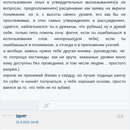
использование оных в утвердительных высказываниях(а не
вопросах, предположениях) расцениваю как заявку на верное
понимание. но я, с высоты своего уровня, его как бы не
прослеживаю, в этих самых утверждениях и рассуждениях.
сдаётся, наблатыкался ты и думаешь, что рубишь) ну и думай
себе, только типа помочь хочу. фигня, если ты ошибаешься в
использовании слов. нехорошо(для тебя), если ты
ошибаешься в понимании, а отсюда и в приложении усилий.
а вообще, кажись нужна тебе другая книжка- руководство. чё-
то попроще кастанеды. как ни крути, какашные уровни мало
кому доступны без проводника, в том числе людям... простого
разума.)
короче не принимай близко к сердцу, но лучше подыщи школу
по себе- и начнёт получаться. у тебя хорошая основа, просто
взялся за то, что тебе не по зубам)
Неактивен
119
адепт
31.8.2012 18:45