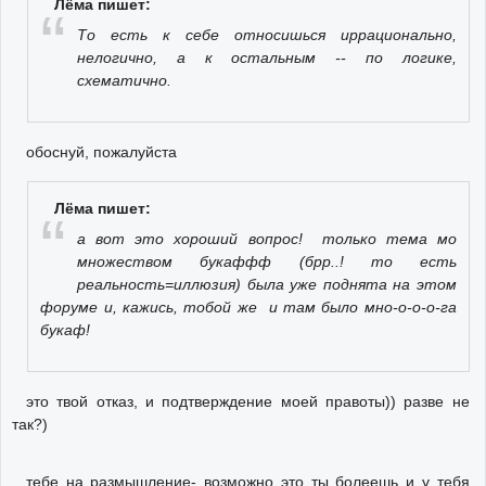
Лёма пишет:
То есть к себе относишься иррационально,
нелогично, а к остальным -- по логике,
схематично.
обоснуй, пожалуйста
Лёма пишет:
а вот это хороший вопрос! только тема мо
множеством букаффф (брр..! то есть
реальность=иллюзия) была уже поднята на этом
форуме и, кажись, тобой же и там было мно-о-о-о-га
букаф!
это твой отказ, и подтверждение моей правоты)) разве не
так?)
тебе на размышление- возможно это ты болеешь и у тебя