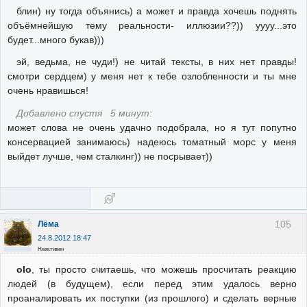
блин) ну тогда объянись) а может и правда хочешь поднять
объёмнейшую тему реальности- иллюзии??)) уууу...это
будет...много букав)))
эй, ведьма, не чуди!) не читай тексты, в них нет правды!
смотри сердцем) у меня нет к тебе озлобленности и ты мне
очень нравишься!
Добавлено спустя 5 минут:
может слова не очень удачно подобрала, но я тут попутно
консервацией занимаюсь) надеюсь томатный морс у меня
выйдет лучше, чем сталкинг)) не посрывает))
105
Лёма
24.8.2012 18:47
Неактивен
olo
, ты просто считаешь, что можешь просчитать реакцию
людей (в будущем), если перед этим удалось верно
проаналировать их поступки (из прошлого) и сделать верные