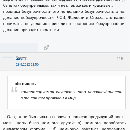
быть как безупречными, так и нет. так же как и красивые..
практика безупречности- это не делание безупречности, а не-
делание небезупречности- ЧСВ, Жалости и Страха. это важно
понимать. не-делание приводит к состоянию безупречности.
делание приводит к иллюзии.
Неактивен
115
адепт
29.8.2012 21:50
olo пишет:
контролируемая глупость- это невовлечённость
в то как ты проявлен в мир
Оло, я не был сильно вовлечен написав предыдущий пост .
моя цель была немного другой: а) немного поработать
аниматором форума, б) немножко заняться неделанием