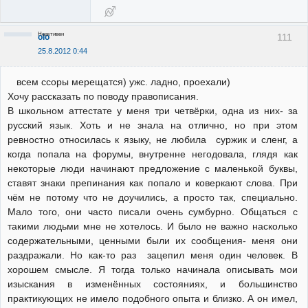
Неактивен
111
olo
25.8.2012 0:44
всем ссоры мерещатся) ужс. ладно, проехали)
Хочу рассказать по поводу правописания.
В школьном аттестате у меня три четвёрки, одна из них- за
русский язык. Хоть и не знала на отлично, но при этом
ревностно относилась к языку, не любила суржик и сленг, а
когда попала на форумы, внутренне негодовала, глядя как
некоторые люди начинают предложение с маленькой буквы,
ставят знаки препинания как попало и коверкают слова. При
чём не потому что не доучились, а просто так, специально.
Мало того, они часто писали очень сумбурно. Общаться с
такими людьми мне не хотелось. И было не важно насколько
содержательными, ценными были их сообщения- меня они
раздражали. Но как-то раз зацепил меня один человек. В
хорошем смысле. Я тогда только начинала описывать мои
изыскания в изменённых состояниях, и большинство
практикующих не имело подобного опыта и близко. А он имел,