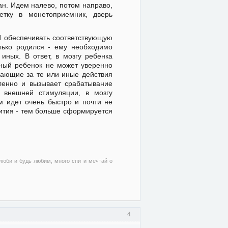
лан. Идем налево, потом направо,
етку в монетоприемник, дверь
И обеспечивать соответствующую
олько родился - ему необходимо
иных. В ответ, в мозгу ребенка
ный ребенок не может уверенно
ечающие за те или иные действия
ленно и вызывает срабатывание
 внешней стимуляции, в мозгу
м идет очень быстро и почти не
ития - тем больше сформируется
 люби и будь любим, много спи и мечтай о
4