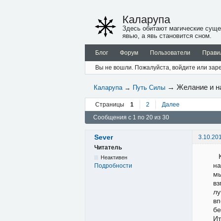
Каларупа
Здесь обитают магические суще
явью, а явь становится сном.
Блог
Форум
Пользователи
Прави
Вы не вошли.
Пожалуйста, войдите или заре
→
Желание и н
Каларупа
→
Путь Силы
Страницы
1
2
Далее
Сообщения с 1 по 20 из 30
Sever
3.10.20
Читатель
Неактивен
на
Подробности
мы
вз
лу
вп
бе
Ит