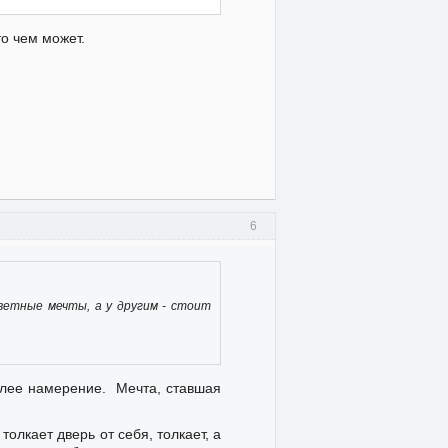
о чем может.
6
ветные мечты, а у другим - стоит
олее намерение. Мечта, ставшая
олкает дверь от себя, толкает, а