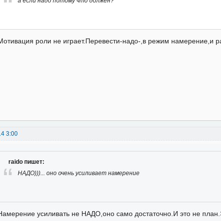
а если надо потому что должен?
Мотивация роли не играет.Перевести-надо-,в режим намерение,и р
14 3:00
raido пишет:
НАДО)))... оно очень усиливает намерение
Намерение усиливать не НАДО,оно само достаточно.И это не план.