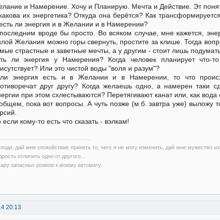
лание и Намерение. Хочу и Планирую. Мечта и Действие. Эт поня
какова их энергетика? Откуда она берётся? Как трансформируется
есть ли энергия и в Желании и в Намерении?
последним вроде бы просто. Во всяком случае, мне кажется, эн
лой Желания можно горы свернуть, простите за клише. Тогда вопр
мые страстные и заветные мечты, а у другим - стоит лишь подумат
ть ли энергия у Намерения? Когда человек планирует что-то 
исутствует? Или это чистой воды "воля и разум"?
ли энергия есть и в Желании и в Намерении, то что происх
отиворечат друг другу? Когда желаешь одно, а намерен таки 
ергии при этом схлестываются? Перетягивают канат или, как вода
общем, пока вот вопросы. А чуть позже (м.б. завтра уже) выложу т
рсий.
 если кому-то есть что сказать - вэлкам!
споди, дай мне спокойствие принять то, чего я не могу изменить, дай мне мужество из
рость отличить одно от другого...
пару запасных рожков к моему автомату.
14 20:13