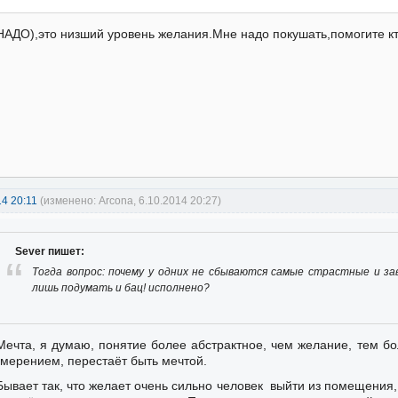
НАДО),это низший уровень желания.Мне надо покушать,помогите кт
14 20:11
(изменено: Arcona, 6.10.2014 20:27)
Sever пишет:
Тогда вопрос: почему у одних не сбываются самые страстные и за
лишь подумать и бац! исполнено?
Мечта, я думаю, понятие более абстрактное, чем желание, тем б
мерением, перестаёт быть мечтой.
Бывает так, что желает очень сильно человек выйти из помещения, т