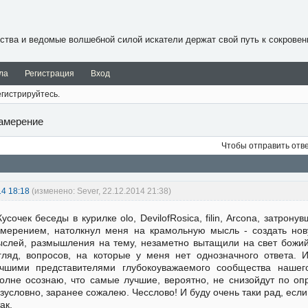
ства и ведомые волшебной силой искатели держат свой путь к сокровен
ла
Регистрация
Вход
гистрируйтесь.
амерение
Чтобы отправить отв
14 18:18
(изменено: Sever, 22.12.2014 21:38)
Кусочек беседы в курилке olo, DevilofRosica, filin, Arcona, затро
мерением, натолкнул меня на крамольную мысль - создать нов
слей, размышления на тему, незаметно вытащили на свет божи
гляд, вопросов, на которые у меня нет однозначного ответа.
чшими представителями глубокоуважаемого сообщества нашег
олне осознаю, что самые лучшие, вероятно, не снизойдут по о
зусловно, заранее сожалею. Чесслово! И буду очень таки рад, если 
ак.