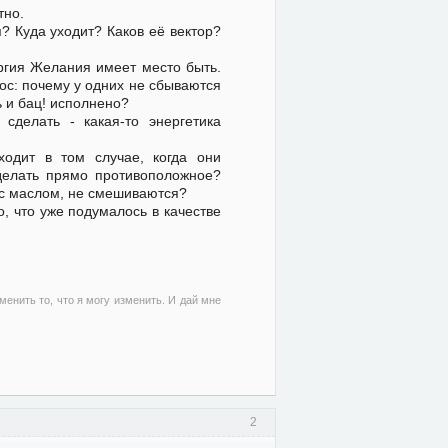
тно.
? Куда уходит? Каков её вектор?
ергия Желания имеет место быть.
ос: почему у одних не сбываются
ь и бац! исполнено?
сделать - какая-то энергетика
одит в том случае, когда они
сделать прямо противоположное?
 с маслом, не смешиваются?
о, что уже подумалось в качестве
менить то, что я могу изменить. И дай мне
2