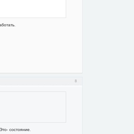
аботать.
8
Это- состояние.