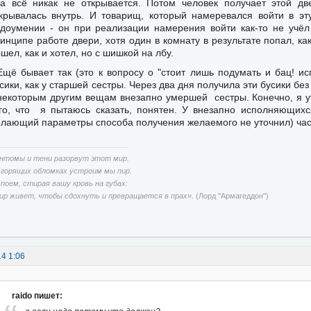
а всё никак не открывается. Потом человек получает этой дв
крывалась внутрь. И товарищ, который намеревался войти в эт
доумении - он при реализации намерения войти как-то не учёл
инципе работе двери, хотя один в комнату в результате попал, ка
шел, как и хотел, но с шишкой на лбу.
Ещё бывает так (это к вопросу о "стоит лишь подумать и бац! ис
сики, как у старшей сестры. Через два дня получила эти бусики бе
некоторым другим вещам внезапно умершей сестры. Конечно, я 
го, что я пытаюсь сказать, понятен. У внезапно исполняющих
лающий параметры способа получения желаемого не уточнил) час
нтомы и тени разорвут этот мир.
 горящих обломках устроим мы пир.
споем, стирая вашу кровь на губах:
ир живет, чтобы сдохнуть и превращается в прах».
(Лорд "Армагеддон")
14 1:06
raido пишет: