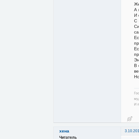
Же
А 
И 
С 
Си
са
Ес
пр
Ес
пр
Эн
В 
ве
Но
Го
муд
И 
хена
3.10.20
Читатель