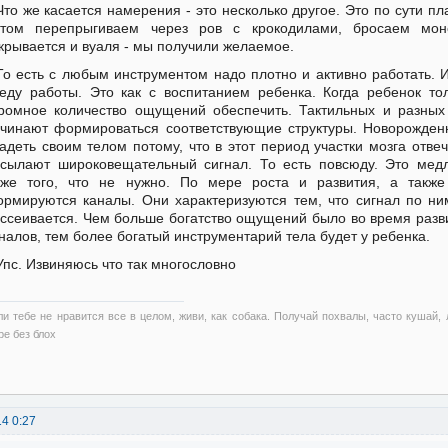
Что же касается намерения - это несколько другое. Это по сути п
отом перепрыгиваем через ров с крокодилами, бросаем мон
крывается и вуаля - мы получили желаемое.
То есть с любым инструментом надо плотно и активно работать. 
еду работы. Это как с воспитанием ребенка. Когда ребенок т
ромное количество ощущений обеспечить. Тактильных и разных 
чинают формироваться соответствующие структуры. Новорожден
адеть своим телом потому, что в этот период участки мозга отв
сылают широковещательный сигнал. То есть повсюду. Это мед
же того, что не нужно. По мере роста и развития, а также
рмируются каналы. Они характеризуются тем, что сигнал по ни
ссеивается. Чем больше богатство ощущений было во время разв
налов, тем более богатый инструментарий тела будет у ребенка.
Упс. Извиняюсь что так многословно
ли тебе не нравится все в целом, живи, как собака. Получай похвалы, часто кушай,
ре без блох
14 0:27