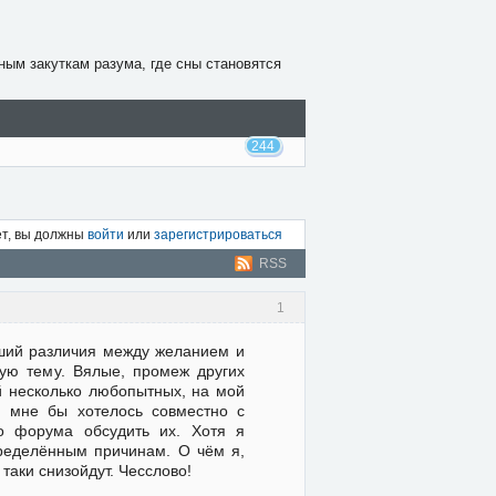
ным закуткам разума, где сны становятся
244
ет, вы должны
войти
или
зарегистрироваться
RSS
1
нувший различия между желанием и
ую тему. Вялые, промеж других
й несколько любопытных, на мой
 И мне бы хотелось совместно с
о форума обсудить их. Хотя я
пределённым причинам. О чём я,
таки снизойдут. Чесслово!