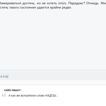
Намереваться достичь, но не хотеть этого. Парадокс? Отнюдь. Мне
стичь такого состояния удается крайне редко.
14 3:42
raido пишет:
А как же волшебное слово НАДО)))...