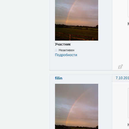
Участник
Неактивен
Подробности
filin
7.10.20