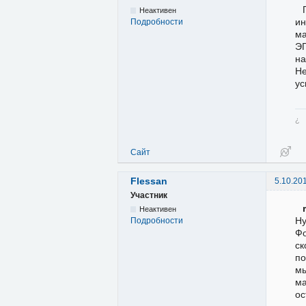
Неактивен
ин
Подробности
ма
ЭГ
на
Не
ус
¿
Сайт
Flessan
5.10.20
Участник
Неактивен
Ну
Подробности
Фо
ск
по
мы
м
ос