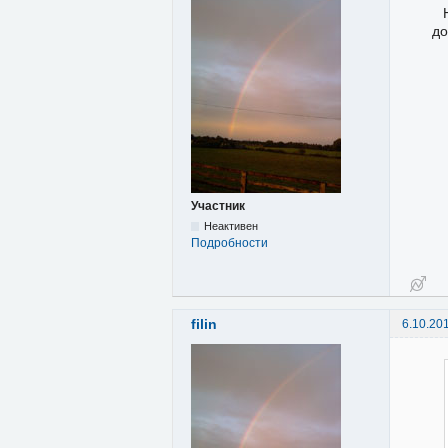
до
Участник
Неактивен
Подробности
filin
6.10.20