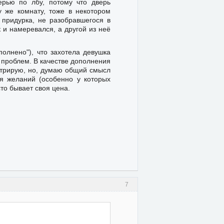
ерью по лбу, потому что дверь
у же комнату, тоже в некотором
 придурка, не разобравшегося в
к и намеревался, а другой из неё
полнено"), что захотела девушка
з проблем. В качестве дополнения
утрирую, но, думаю общий смысл
ся желаний (особенно у которых
то бывает своя цена.
7