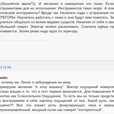
Губошлёпов звали?)). И желания и намерения это пшик. Есл
струментами для их исполнения. Инструментов таких море. А по
гические инструменты? Вроде так. Начинать надо с устранения 
РЕГОРЫ. Научитесь работать с ними и они будут вам помогать. За
учиться общаться со всеми видами существ. Начиная от себя и з
большой секрет. Эгрегор можно раскачивать. Сначала идёшь пр
иливается. Затем резко надо идти по эгрегору.
14 12:59
raido
 почему же. Лично я заблуждения не вижу.
рмируем желание "я хочу машину". Вектор ощущений невероя
олько машин и то, что в этот термин включается. Для повышения К
нятие как Сознательное Ощущение. То есть мы не только предст
 выстраиваем в себе картину ощущений от нее. Какой руль, как
ашине!!!! Все это играет роль фокусирующих линз и зерка
тронаправленный, мощный пучок как говорят "коггерентный".