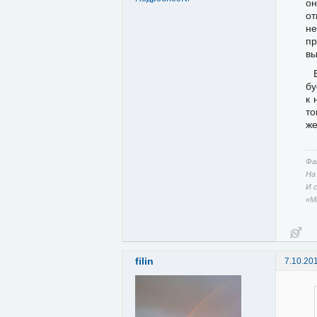
он
от
не
пр
вы
бу
к 
то
же
Фа
На
И 
«М
filin
7.10.20