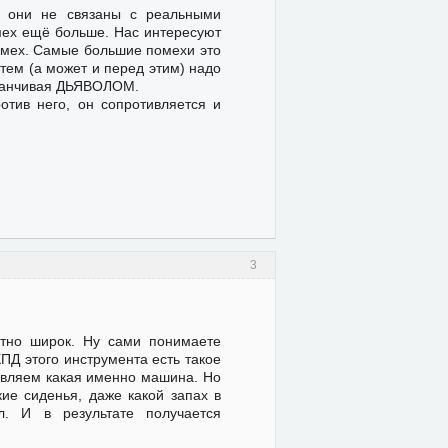
и они не связаны с реальными
мех ещё больше. Нас интересуют
помех. Самые большие помехи это
тем (а может и перед этим) надо
аканчивая ДЬЯВОЛОМ.
отив него, он сопротивляется и
3
тно широк. Ну сами понимаете
ПД этого инструмента есть такое
авляем какая именно машина. Но
ие сиденья, даже какой запах в
л. И в результате получается