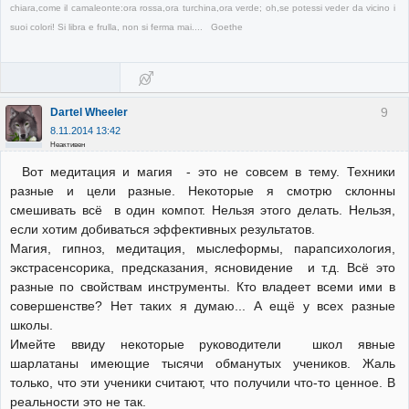
chiara,come il camaleonte:ora rossa,ora turchina,ora verde; oh,se potessi veder da vicino i
suoi colori! Si libra e frulla, non si ferma mai.... Goethe
9
Dartel Wheeler
8.11.2014 13:42
Неактивен
Вот медитация и магия - это не совсем в тему. Техники
разные и цели разные. Некоторые я смотрю склонны
смешивать всё в один компот. Нельзя этого делать. Нельзя,
если хотим добиваться эффективных результатов.
Магия, гипноз, медитация, мыслеформы, парапсихология,
экстрасенсорика, предсказания, ясновидение и т.д. Всё это
разные по свойствам инструменты. Кто владеет всеми ими в
совершенстве? Нет таких я думаю... А ещё у всех разные
школы.
Имейте ввиду некоторые руководители школ явные
шарлатаны имеющие тысячи обманутых учеников. Жаль
только, что эти ученики считают, что получили что-то ценное. В
реальности это не так.