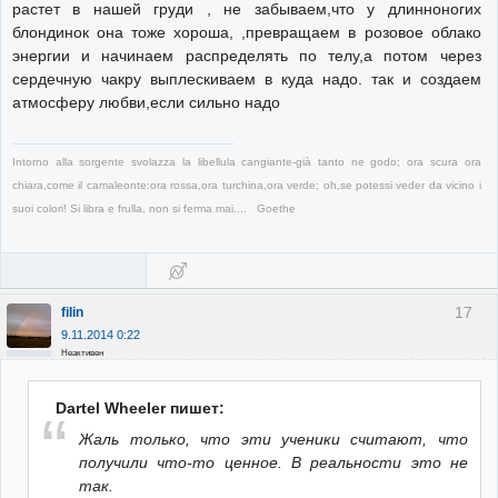
растет в нашей груди , не забываем,что у длинноногих
блондинок она тоже хороша, ,превращаем в розовое облако
энергии и начинаем распределять по телу,а потом через
сердечную чакру выплескиваем в куда надо. так и создаем
атмосферу любви,если сильно надо
Intorno alla sorgente svolazza la libellula cangiante-già tanto ne godo; ora scura ora
chiara,come il camaleonte:ora rossa,ora turchina,ora verde; oh,se potessi veder da vicino i
suoi colori! Si libra e frulla, non si ferma mai.... Goethe
17
filin
9.11.2014 0:22
Неактивен
Dartel Wheeler пишет:
Жаль только, что эти ученики считают, что
получили что-то ценное. В реальности это не
так.