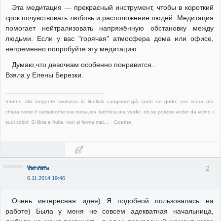
Эта медитация — прекрасный инструмент, чтобы в короткий
срок почувствовать любовь и расположение людей. Медитация
помогает нейтрализовать напряжённую обстановку между
людьми. Если у вас "горячая" атмосфера дома или офисе,
непременно попробуйте эту медитацию.
Думаю,что девочкам особенно понравится..
Взяла у Елены Березки.
Intorno alla sorgente svolazza la libellula cangiante-già tanto ne godo; ora scura ora
chiara,come il camaleonte:ora rossa,ora turchina,ora verde; oh,se potessi veder da vicino i
suoi colori! Si libra e frulla, non si ferma mai.... Goethe
Неактивен
2
Varvara
6.11.2014 19:46
Очень интересная идея) Я подобной пользовалась на
работе) Была у меня не совсем адекватная начальница,