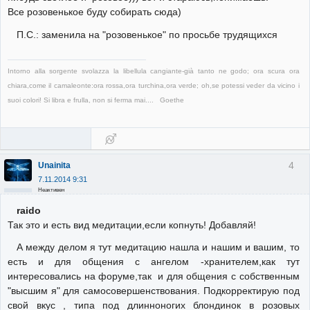
Все розовенькое буду собирать сюда)
П.С.: заменила на "розовенькое" по просьбе трудящихся
Intorno alla sorgente svolazza la libellula cangiante-già tanto ne godo; ora scura ora
chiara,come il camaleonte:ora rossa,ora turchina,ora verde; oh,se potessi veder da vicino i
suoi colori! Si libra e frulla, non si ferma mai.... Goethe
4
Unainita
7.11.2014 9:31
Неактивен
raido
Так это и есть вид медитации,если копнуть! Добавляй!
А между делом я тут медитацию нашла и нашим и вашим, то
есть и для общения с ангелом -хранителем,как тут
интересовались на форуме,так и для общения с собственным
"высшим я" для самосовершенствования. Подкорректирую под
свой вкус , типа под длинноногих блондинок в розовых