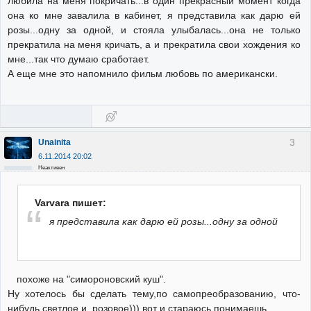
любила на меня покричать...в один прекрасный момент когда
она ко мне завалила в кабинет, я представила как дарю ей
розы...одну за одной, и стояла улыбалась...она не только
прекратила на меня кричать, а и прекратила свои хождения ко
мне...так что думаю сработает.
А еще мне это напомнило фильм любовь по американски.
3
Unainita
6.11.2014 20:02
Неактивен
Varvara пишет:
я представила как дарю ей розы...одну за одной
похоже на "симороновский куш".
Ну хотелось бы сделать тему,по самопреобразованию, что-
нибудь светлое и розовое))) вот и стараюсь,понимаешь.