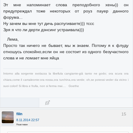
Эт мне напоминает слова преподобного хены)) он
предупреждал тоже некоторых от роуз пауер данного
форума...
Ну зачем вы мне тут дичь распугиваете))) тссс
Зря я что ли дерти дэнсинг устраивала)))
Лема,
Просто так ничего не бывает, мы ж знаем. Потому я к флуду
отношусь спокойно,если он не состоит из одного безучастного
слова и не ломает мне яйца
Intorno alla sorgente svolazza la libellula cangiante-già tanto ne godo; ora scura ora
chiara,come il camaleonte:ora rossa,ora turchina,ora verde; oh,se potessi veder da vicino i
suoi colori! Si libra e frulla, non si ferma mai.... Goethe
15
filin
8.11.2014 22:57
Неактивен