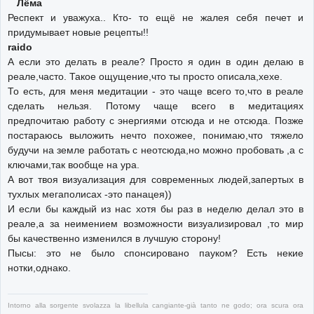
Лёма
Респект и уважуха.. Кто- то ещё не жалея себя печет и
придумывает новые рецепты!!
raido
А если это делать в реале? Просто я один в один делаю в
реале,часто. Такое ощущение,что ты просто описала,хехе.
То есть, для меня медитации - это чаще всего то,что в реале
сделать нельзя. Потому чаще всего в медитациях
предпочитаю работу с энергиями отсюда и не отсюда. Позже
постараюсь выложить нечто похожее, понимаю,что тяжело
будучи на земле работать с неотсюда,но можно пробовать ,а с
ключами,так вообще на ура.
А вот твоя визуализация для современных людей,запертых в
тухлых мегаполисах -это панацея))
И если бы каждый из нас хотя бы раз в неделю делал это в
реале,а за неимением возможности визуализировал ,то мир
бы качественно изменился в лучшую сторону!
Пысы: это не было спонсировано пауком? Есть некие
нотки,однако.
Intorno alla sorgente svolazza la libellula cangiante-già tanto ne godo; ora scura ora