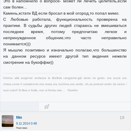
Это в напомнило о вопросе- может ли лечить целитель,если
сам болен...
Камень,кстати ВД если бросал в мой огород,то попал мимо.
С Любовью работала, функциональность проверена на
практике. В судьбы других людей стараюсь не вмешиваться
последнее время, потому предпочитаю легкое и
непринужденное общение,что часто неправильно
понимается)))
Я мышлю позитивно и изначально полагаю,что большинство
на данном ресурсе имеют другой тип видения нежели
смотрение на букоффки))
Intorno alla sorgente svolazza la libellula cangiante-già tanto ne godo; ora scura ora
chiara,come il camaleonte:ora rossa,ora turchina,ora verde; oh,se potessi veder da vicino i
suoi colori! Si libra e frulla, non si ferma mai.... Goethe
19
filin
9.11.2014 0:48
Неактивен