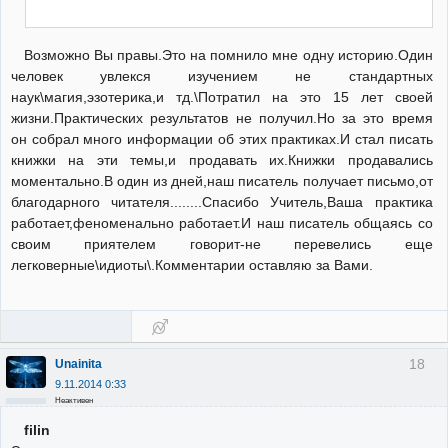
Возможно Вы правы.Это на помнило мне одну историю.Один
человек увлекся изучением не стандартных
наук\магия,эзотерика,и тд.\Потратил на это 15 лет своей
жизни.Практических результатов не получил.Но за это время
он собрал много информации об этих практиках.И стал писать
книжки на эти темы,и продавать их.Книжки продавались
моментально.В один из дней,наш писатель получает письмо,от
благодарного читателя........Спасибо Учитель,Ваша практика
работает,феноменально работает.И наш писатель общаясь со
своим приятелем говорит-не перевелись еще
легковерные\идиоты\.Комментарии оставляю за Вами.
18
Unainita
9.11.2014 0:33
Неактивен
filin