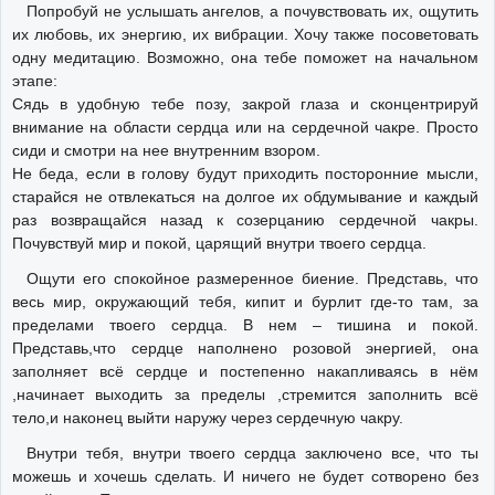
Попробуй не услышать ангелов, а почувствовать их, ощутить
их любовь, их энергию, их вибрации. Хочу также посоветовать
одну медитацию. Возможно, она тебе поможет на начальном
этапе:
Сядь в удобную тебе позу, закрой глаза и сконцентрируй
внимание на области сердца или на сердечной чакре. Просто
сиди и смотри на нее внутренним взором.
Не беда, если в голову будут приходить посторонние мысли,
старайся не отвлекаться на долгое их обдумывание и каждый
раз возвращайся назад к созерцанию сердечной чакры.
Почувствуй мир и покой, царящий внутри твоего сердца.
Ощути его спокойное размеренное биение. Представь, что
весь мир, окружающий тебя, кипит и бурлит где-то там, за
пределами твоего сердца. В нем – тишина и покой.
Представь,что сердце наполнено розовой энергией, она
заполняет всё сердце и постепенно накапливаясь в нём
,начинает выходить за пределы ,стремится заполнить всё
тело,и наконец выйти наружу через сердечную чакру.
Внутри тебя, внутри твоего сердца заключено все, что ты
можешь и хочешь сделать. И ничего не будет сотворено без