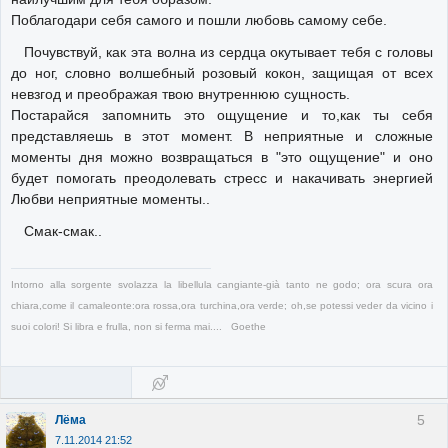
Поблагодари себя самого и пошли любовь самому себе.
Почувствуй, как эта волна из сердца окутывает тебя с головы
до ног, словно волшебный розовый кокон, защищая от всех
невзгод и преображая твою внутреннюю сущность.
Постарайся запомнить это ощущение и то,как ты себя
представляешь в этот момент. В неприятные и сложные
моменты дня можно возвращаться в "это ощущение" и оно
будет помогать преодолевать стресс и накачивать энергией
Любви неприятные моменты..
Смак-смак..
Intorno alla sorgente svolazza la libellula cangiante-già tanto ne godo; ora scura ora
chiara,come il camaleonte:ora rossa,ora turchina,ora verde; oh,se potessi veder da vicino i
suoi colori! Si libra e frulla, non si ferma mai.... Goethe
5
Лёма
7.11.2014 21:52