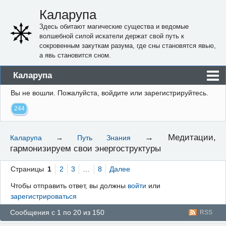
Каларупа
Здесь обитают магические существа и ведомые
волшебной силой искатели держат свой путь к
сокровенным закуткам разума, где сны становятся явью,
а явь становится сном.
Каларупа
Вы не вошли.
Пожалуйста, войдите или зарегистрируйтесь.
Блог
244
Форум
Пользователи
→
Медитации,
Каларупа
→
Путь Знания
гармонизируем свои энергоструктуры
Правила
Регистрация
Страницы
1
2
3
…
8
Далее
Чтобы отправить ответ, вы должны
войти
или
Вход
зарегистрироваться
Сообщения с 1 по 20 из 150
RSS