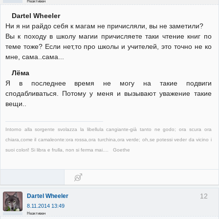
Неактивен
Dartel Wheeler
Ни я ни райдо себя к магам не причисляли, вы не заметили?
Вы к походу в школу магии причисляете таки чтение книг по
теме тоже? Если нет,то про школы и учителей, это точно не ко
мне, сама..сама...
Лёма
Я в последнее время не могу на такие подвиги
сподабливаться. Потому у меня и вызывают уважение такие
вещи..
Intorno alla sorgente svolazza la libellula cangiante-già tanto ne godo; ora scura ora
chiara,come il camaleonte:ora rossa,ora turchina,ora verde; oh,se potessi veder da vicino i
suoi colori! Si libra e frulla, non si ferma mai.... Goethe
12
Dartel Wheeler
8.11.2014 13:49
Неактивен