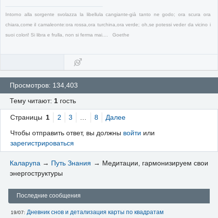
Intorno alla sorgente svolazza la libellula cangiante-già tanto ne godo; ora scura ora
chiara,come il camaleonte:ora rossa,ora turchina,ora verde; oh,se potessi veder da vicino i
suoi colori! Si libra e frulla, non si ferma mai.... Goethe
Просмотров: 134,403
Тему читают:
1
гость
Страницы
1
2
3
…
8
Далее
Чтобы отправить ответ, вы должны
войти
или
зарегистрироваться
Каларупа
→
Путь Знания
→
Медитации, гармонизируем свои
энергоструктуры
Последние сообщения
Дневник снов и детализация карты по квадратам
19/07: 