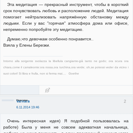
Эта медитация — прекрасный инструмент, чтобы в короткий
срок почувствовать любовь и расположение людей. Медитация
помогает нейтрализовать напряжённую обстановку между
людьми. Если у вас "горячая" атмосфера дома или офисе,
непременно попробуйте эту медитацию.
Думаю,что девочкам особенно понравится..
Взяла у Елены Березки.
Intorno alla sorgente svolazza la libellula cangiante-già tanto ne godo; ora scura ora
chiara,come il camaleonte:ora rossa,ora turchina,ora verde; oh,se potessi veder da vicino i
suoi colori! Si libra e frulla, non si ferma mai.... Goethe
Неактивен
2
Varvara
6.11.2014 19:46
Очень интересная идея) Я подобной пользовалась на
работе) Была у меня не совсем адекватная начальница,