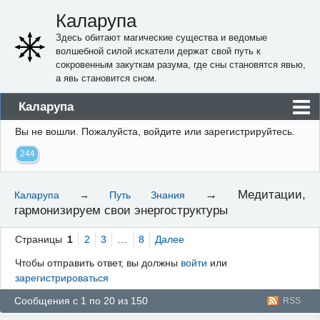
Каларупа
Здесь обитают магические существа и ведомые
волшебной силой искатели держат свой путь к
сокровенным закуткам разума, где сны становятся явью,
а явь становится сном.
Каларупа
Вы не вошли.
Пожалуйста, войдите или зарегистрируйтесь.
Блог
244
Форум
Пользователи
→
Медитации,
Каларупа
→
Путь Знания
гармонизируем свои энергоструктуры
Правила
Регистрация
Страницы
1
2
3
…
8
Далее
Чтобы отправить ответ, вы должны
войти
или
Вход
зарегистрироваться
Сообщения с 1 по 20 из 150
RSS