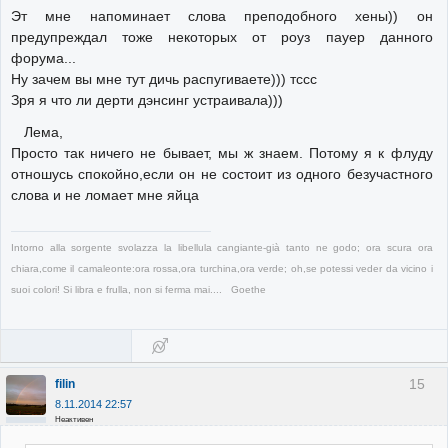
Эт мне напоминает слова преподобного хены)) он
предупреждал тоже некоторых от роуз пауер данного
форума...
Ну зачем вы мне тут дичь распугиваете))) тссс
Зря я что ли дерти дэнсинг устраивала)))
Лема,
Просто так ничего не бывает, мы ж знаем. Потому я к флуду
отношусь спокойно,если он не состоит из одного безучастного
слова и не ломает мне яйца
Intorno alla sorgente svolazza la libellula cangiante-già tanto ne godo; ora scura ora
chiara,come il camaleonte:ora rossa,ora turchina,ora verde; oh,se potessi veder da vicino i
suoi colori! Si libra e frulla, non si ferma mai.... Goethe
15
filin
8.11.2014 22:57
Неактивен