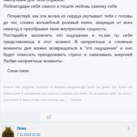
Поблагодари себя самого и пошли любовь самому себе.
Почувствуй, как эта волна из сердца окутывает тебя с головы
до ног, словно волшебный розовый кокон, защищая от всех
невзгод и преображая твою внутреннюю сущность.
Постарайся запомнить это ощущение и то,как ты себя
представляешь в этот момент. В неприятные и сложные
моменты дня можно возвращаться в "это ощущение" и оно
будет помогать преодолевать стресс и накачивать энергией
Любви неприятные моменты..
Смак-смак..
Intorno alla sorgente svolazza la libellula cangiante-già tanto ne godo; ora scura ora
chiara,come il camaleonte:ora rossa,ora turchina,ora verde; oh,se potessi veder da vicino i
suoi colori! Si libra e frulla, non si ferma mai.... Goethe
5
Лёма
7.11.2014 21:52