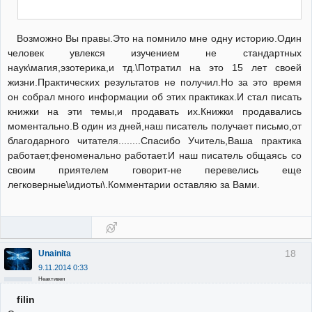
Возможно Вы правы.Это на помнило мне одну историю.Один
человек увлекся изучением не стандартных
наук\магия,эзотерика,и тд.\Потратил на это 15 лет своей
жизни.Практических результатов не получил.Но за это время
он собрал много информации об этих практиках.И стал писать
книжки на эти темы,и продавать их.Книжки продавались
моментально.В один из дней,наш писатель получает письмо,от
благодарного читателя........Спасибо Учитель,Ваша практика
работает,феноменально работает.И наш писатель общаясь со
своим приятелем говорит-не перевелись еще
легковерные\идиоты\.Комментарии оставляю за Вами.
18
Unainita
9.11.2014 0:33
Неактивен
filin