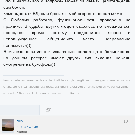
Это в напомнило о вопросе- может ли лечить целитель,если
сам болен...
Камень,кстати ВД если бросал в мой огород,то попал мимо.
С Любовью работала, функциональность проверена на
практике. В судьбы других людей стараюсь не вмешиваться
последнее время, потому предпочитаю легкое и
непринужденное общение,что часто неправильно
понимается)))
Я мышлю позитивно и изначально полагаю,что большинство
на данном ресурсе имеют другой тип видения нежели
смотрение на букоффки))
Intorno alla sorgente svolazza la libellula cangiante-già tanto ne godo; ora scura ora
chiara,come il camaleonte:ora rossa,ora turchina,ora verde; oh,se potessi veder da vicino i
suoi colori! Si libra e frulla, non si ferma mai.... Goethe
19
filin
9.11.2014 0:48
Неактивен