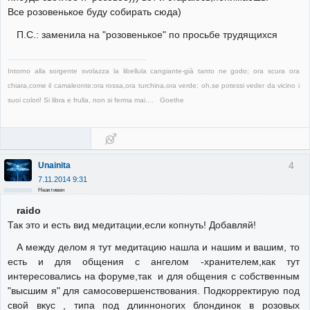
Все розовенькое буду собирать сюда)
П.С.: заменила на "розовенькое" по просьбе трудящихся
Intorno alla sorgente svolazza la libellula cangiante-già tanto ne godo; ora scura ora
chiara,come il camaleonte:ora rossa,ora turchina,ora verde; oh,se potessi veder da vicino i
suoi colori! Si libra e frulla, non si ferma mai.... Goethe
4
Unainita
7.11.2014 9:31
Неактивен
raido
Так это и есть вид медитации,если копнуть! Добавляй!
А между делом я тут медитацию нашла и нашим и вашим, то
есть и для общения с ангелом -хранителем,как тут
интересовались на форуме,так и для общения с собственным
"высшим я" для самосовершенствования. Подкорректирую под
свой вкус , типа под длинноногих блондинок в розовых