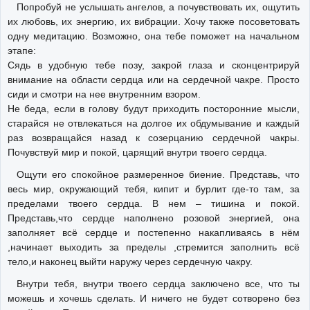
Попробуй не услышать ангелов, а почувствовать их, ощутить
их любовь, их энергию, их вибрации. Хочу также посоветовать
одну медитацию. Возможно, она тебе поможет на начальном
этапе:
Сядь в удобную тебе позу, закрой глаза и сконцентрируй
внимание на области сердца или на сердечной чакре. Просто
сиди и смотри на нее внутренним взором.
Не беда, если в голову будут приходить посторонние мысли,
старайся не отвлекаться на долгое их обдумывание и каждый
раз возвращайся назад к созерцанию сердечной чакры.
Почувствуй мир и покой, царящий внутри твоего сердца.
Ощути его спокойное размеренное биение. Представь, что
весь мир, окружающий тебя, кипит и бурлит где-то там, за
пределами твоего сердца. В нем – тишина и покой.
Представь,что сердце наполнено розовой энергией, она
заполняет всё сердце и постепенно накапливаясь в нём
,начинает выходить за пределы ,стремится заполнить всё
тело,и наконец выйти наружу через сердечную чакру.
Внутри тебя, внутри твоего сердца заключено все, что ты
можешь и хочешь сделать. И ничего не будет сотворено без