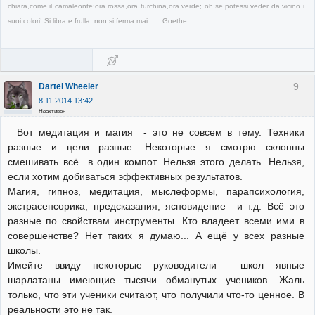
chiara,come il camaleonte:ora rossa,ora turchina,ora verde; oh,se potessi veder da vicino i
suoi colori! Si libra e frulla, non si ferma mai.... Goethe
9
Dartel Wheeler
8.11.2014 13:42
Неактивен
Вот медитация и магия - это не совсем в тему. Техники
разные и цели разные. Некоторые я смотрю склонны
смешивать всё в один компот. Нельзя этого делать. Нельзя,
если хотим добиваться эффективных результатов.
Магия, гипноз, медитация, мыслеформы, парапсихология,
экстрасенсорика, предсказания, ясновидение и т.д. Всё это
разные по свойствам инструменты. Кто владеет всеми ими в
совершенстве? Нет таких я думаю... А ещё у всех разные
школы.
Имейте ввиду некоторые руководители школ явные
шарлатаны имеющие тысячи обманутых учеников. Жаль
только, что эти ученики считают, что получили что-то ценное. В
реальности это не так.