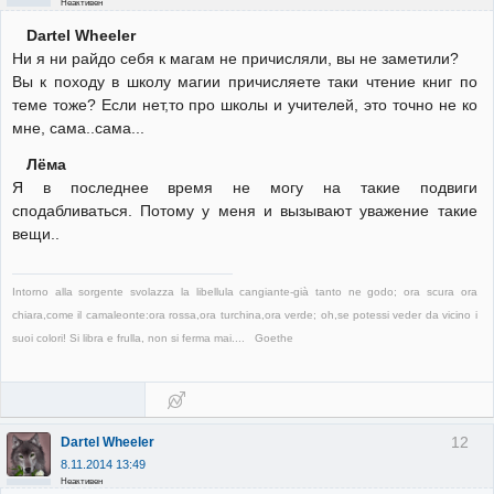
Неактивен
Dartel Wheeler
Ни я ни райдо себя к магам не причисляли, вы не заметили?
Вы к походу в школу магии причисляете таки чтение книг по
теме тоже? Если нет,то про школы и учителей, это точно не ко
мне, сама..сама...
Лёма
Я в последнее время не могу на такие подвиги
сподабливаться. Потому у меня и вызывают уважение такие
вещи..
Intorno alla sorgente svolazza la libellula cangiante-già tanto ne godo; ora scura ora
chiara,come il camaleonte:ora rossa,ora turchina,ora verde; oh,se potessi veder da vicino i
suoi colori! Si libra e frulla, non si ferma mai.... Goethe
12
Dartel Wheeler
8.11.2014 13:49
Неактивен