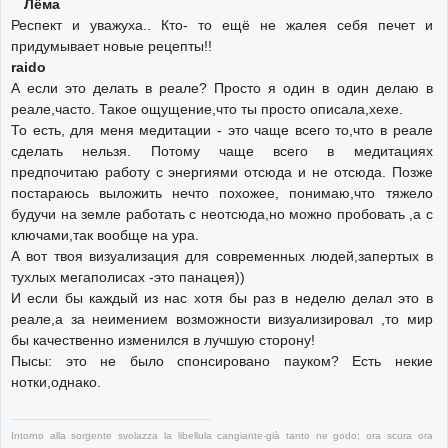
Лёма
Респект и уважуха.. Кто- то ещё не жалея себя печет и
придумывает новые рецепты!!
raido
А если это делать в реале? Просто я один в один делаю в
реале,часто. Такое ощущение,что ты просто описала,хехе.
То есть, для меня медитации - это чаще всего то,что в реале
сделать нельзя. Потому чаще всего в медитациях
предпочитаю работу с энергиями отсюда и не отсюда. Позже
постараюсь выложить нечто похожее, понимаю,что тяжело
будучи на земле работать с неотсюда,но можно пробовать ,а с
ключами,так вообще на ура.
А вот твоя визуализация для современных людей,запертых в
тухлых мегаполисах -это панацея))
И если бы каждый из нас хотя бы раз в неделю делал это в
реале,а за неимением возможности визуализировал ,то мир
бы качественно изменился в лучшую сторону!
Пысы: это не было спонсировано пауком? Есть некие
нотки,однако.
Intorno alla sorgente svolazza la libellula cangiante-già tanto ne godo; ora scura ora