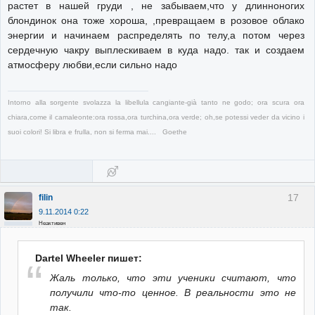
растет в нашей груди , не забываем,что у длинноногих
блондинок она тоже хороша, ,превращаем в розовое облако
энергии и начинаем распределять по телу,а потом через
сердечную чакру выплескиваем в куда надо. так и создаем
атмосферу любви,если сильно надо
Intorno alla sorgente svolazza la libellula cangiante-già tanto ne godo; ora scura ora
chiara,come il camaleonte:ora rossa,ora turchina,ora verde; oh,se potessi veder da vicino i
suoi colori! Si libra e frulla, non si ferma mai.... Goethe
17
filin
9.11.2014 0:22
Неактивен
Dartel Wheeler пишет:
Жаль только, что эти ученики считают, что
получили что-то ценное. В реальности это не
так.