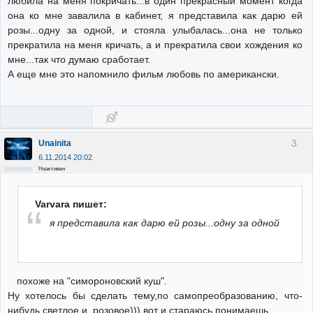
любила на меня покричать...в один прекрасный момент когда
она ко мне завалила в кабинет, я представила как дарю ей
розы...одну за одной, и стояла улыбалась...она не только
прекратила на меня кричать, а и прекратила свои хождения ко
мне...так что думаю сработает.
А еще мне это напомнило фильм любовь по американски.
3
Unainita
6.11.2014 20:02
Неактивен
Varvara пишет:
я представила как дарю ей розы...одну за одной
похоже на "симороновский куш".
Ну хотелось бы сделать тему,по самопреобразованию, что-
нибудь светлое и розовое))) вот и стараюсь,понимаешь.