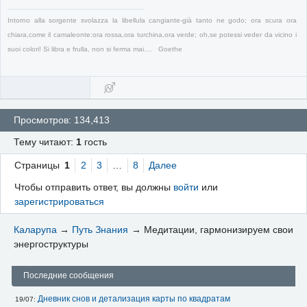
Intorno alla sorgente svolazza la libellula cangiante-già tanto ne godo; ora scura ora
chiara,come il camaleonte:ora rossa,ora turchina,ora verde; oh,se potessi veder da vicino i
suoi colori! Si libra e frulla, non si ferma mai.... Goethe
Просмотров: 134,413
Тему читают:
1
гость
Страницы
1
2
3
…
8
Далее
Чтобы отправить ответ, вы должны
войти
или
зарегистрироваться
Каларупа
→
Путь Знания
→
Медитации, гармонизируем свои
энергоструктуры
Последние сообщения
Дневник снов и детализация карты по квадратам
19/07: 