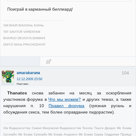
Поиграй в карманный биллиард!
OM BHUR BHUVAHa SVAHa
TAT SAVITUR VARENYAM
BHARGO DEVASYA DHIMAHI
DHIYO NAHa PRACHODAYAT
104
amarakaruna
12.12.2009 23:50
Неактивен
Thanatos
снова забанен на месяц за оскорбления
участников форума в
Что мы можем?
и других темах, а также
нарушения п. 10
Правил форума
(грязная ругань и
обсуждения секса, тем более оправдание пидорастии).
Ом Ваджрасаттва Самая Манупалая Ваджрасаттва Тенопа Тишта Дридхо Ме Бхава
Сутокайо Ме Бхава Супокайо Ме Бхава Ануракто Ме Бхава Сарва Сиддхиме Праяца