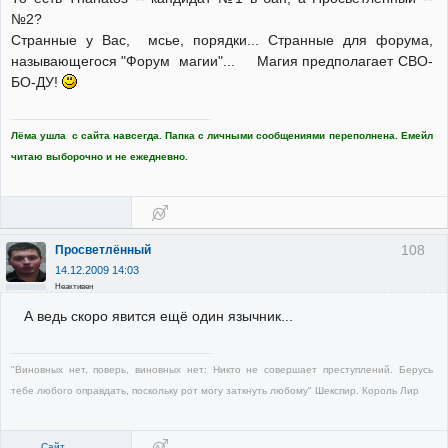
№2?
Странные у Вас, мсье, порядки... Странные для форума,
называющегося "Форум магии"... Магия предполагает СВО-
БО-ДУ!
Лёма ушла с сайта навсегда. Папка с личными сообщениями переполнена. Емейл
читаю выборочно и не ежедневно.
108
Просветлённый
14.12.2009 14:03
Неактивен
А ведь скоро явится ещё один язычник...
"Виновных нет, поверь, виновных нет: Никто не совершает преступлений. Берусь
тебе любого оправдать, поскольку рот могу заткнуть любому" Шекспир. Король Лир
Сайт