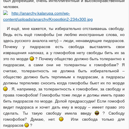
был добрейший, очень интеллигентный и высоконравственный
человек.
И ещё, мне кажется, ты избирательно отстаиваешь свободу.
Ведь есть ещё гомофобы (не люблю иностранные слова, но
здесь русского аналога нету) – люди, ненавидящие пидорасов.
Почему у пидорасов есть свобода выставлять свои
извращения напоказ, а у гомофобов нету свободы бить их за
это по морде
? Почему общество должно быть толерантно к
пидорасам, а сами они не толерантны к гомофобам? Я
считаю, толерантность не должна быть избирательной –
общество должно быть терпимым к пидорасам, а пидорасы
должны терпеливо сносить когда гомофобы бьют их по морде
. Я, например, за толерантность к гомофобии, за свободу и
права гомофобов! Гомофобы тоже люди и должы иметь право
бить пидорасов по морде. Долой предрассудки! Если гомофоб
видит пидораса и хочет дать ему в морду – имеет право это
сделать. Ты такую свободу имела ввиду
? Свободу
гомофобов? Думаю, нет.
Или свобода только для
пидорасов
?