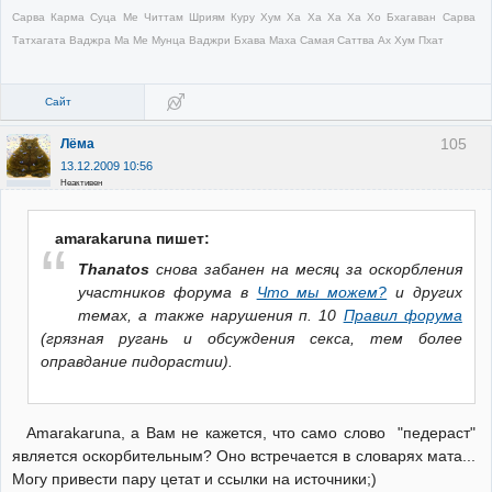
Сарва Карма Суца Ме Читтам Шриям Куру Хум Ха Ха Ха Ха Хо Бхагаван Сарва
Татхагата Ваджра Ма Ме Мунца Ваджри Бхава Маха Самая Саттва Ах Хум Пхат
Сайт
105
Лёма
13.12.2009 10:56
Неактивен
amarakaruna пишет:
Thanatos
снова забанен на месяц за оскорбления
участников форума в
Что мы можем?
и других
темах, а также нарушения п. 10
Правил форума
(грязная ругань и обсуждения секса, тем более
оправдание пидорастии).
Amarakaruna, а Вам не кажется, что само слово "педераст"
является оскорбительным? Оно встречается в словарях мата...
Могу привести пару цетат и ссылки на источники;)