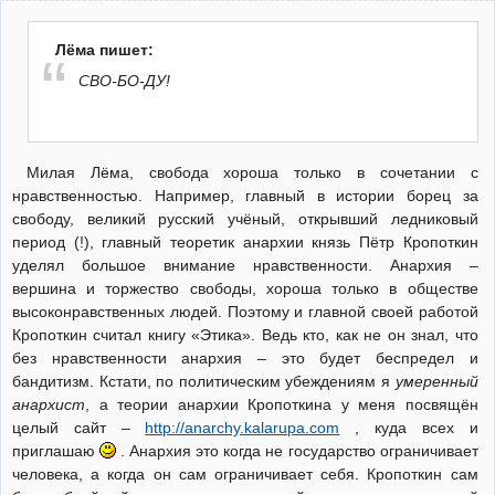
Лёма пишет:
СВО-БО-ДУ!
Милая Лёма, свобода хороша только в сочетании с
нравственностью. Например, главный в истории борец за
свободу, великий русский учёный, открывший ледниковый
период (!), главный теоретик анархии князь Пётр Кропоткин
уделял большое внимание нравственности. Анархия –
вершина и торжество свободы, хороша только в обществе
высоконравственных людей. Поэтому и главной своей работой
Кропоткин считал книгу «Этика». Ведь кто, как не он знал, что
без нравственности анархия – это будет беспредел и
бандитизм. Кстати, по политическим убеждениям я
умеренный
анархист
, а теории анархии Кропоткина у меня посвящён
целый сайт –
http://anarchy.kalarupa.com
, куда всех и
приглашаю
. Анархия это когда не государство ограничивает
человека, а когда он сам ограничивает себя. Кропоткин сам