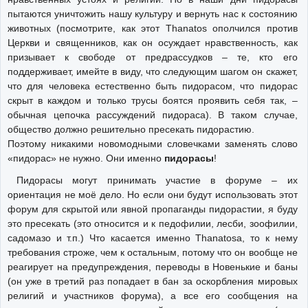
пытаются уничтожить нашу культуру и вернуть нас к состоянию
животных (посмотрите, как этот Thanatos ополчился против
Церкви и священников, как он осуждает нравственность, как
призывает к свободе от предрассудков – те, кто его
поддерживает, имейте в виду, что следующим шагом он скажет,
что для человека естественно быть пидорасом, что пидорас
скрыт в каждом и только трусы боятся проявить себя так, –
обычная цепочка рассуждений пидораса). В таком случае,
общество должно решительно пресекать пидорастию.
Поэтому никакими новомодными словечками заменять слово
«пидорас» не нужно. Они именно
пидорасы
!
Пидорасы могут принимать участие в форуме – их
ориентация не моё дело. Но если они будут использовать этот
форум для скрытой или явной пропаганды пидорастии, я буду
это пресекать (это относится и к педофилии, лесби, зоофилии,
садомазо и т.п.) Что касается именно Thanatosа, то к нему
требования строже, чем к остальным, потому что он вообще не
реагирует на предупреждения, переводы в Новенькие и баны
(он уже в третий раз попадает в бан за оскорбления мировых
религий и участников форума), а все его сообщения на