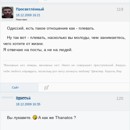
119
Просветлённый
18.12.2009 16:21
Неактивен
Одиссей, есть такое отношение как - плевать.
Ну так вот - плевать, насколько вы молоды, чем занимаетесь,
чего хотите от жизни.
Я отвечаю на посты, а не на людей.
"Виновных нет, поверь, виновных нет: Никто не совершает преступлений. Берусь
тебе любого оправдать, поскольку рот могу заткнуть любому" Шекспир. Король Лир
Сайт
Неактивен
120
одиссей
18.12.2009 16:35
Вы лукавите.
А как же Thanatos ?