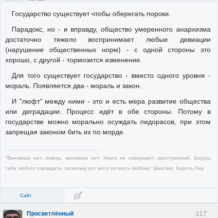
Государство существует чтобы оберегать пороки.
Парадокс, но - и вправду, общество умеренного анархизма
достаточно тяжело воспринимает любые девиации
(нарушение общественных норм) - с одной стороны это
хорошо, с другой - тормозится изменение.
Для того существует государство - вместо одного уровня -
мораль. Появляется два - мораль и закон.
И "люфт" между ними - это и есть мера развитие общества
или деградации. Процесс идёт в обе стороны. Потому в
государстве можно морально осуждать пидорасов, при этом
запрещая законом бить их по морде.
"Виновных нет, поверь, виновных нет: Никто не совершает преступлений. Берусь
тебе любого оправдать, поскольку рот могу заткнуть любому" Шекспир. Король Лир
Сайт
117
Просветлённый