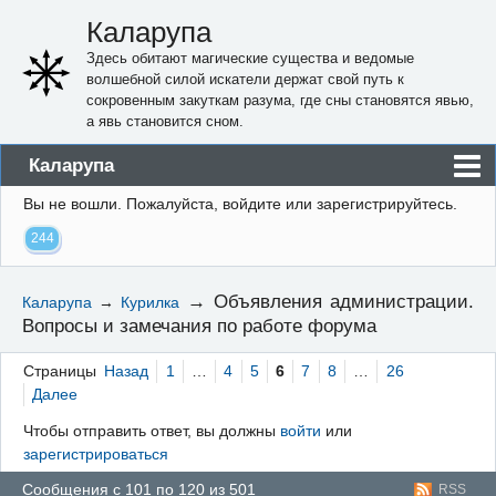
Каларупа
Здесь обитают магические существа и ведомые
волшебной силой искатели держат свой путь к
сокровенным закуткам разума, где сны становятся явью,
а явь становится сном.
Каларупа
Вы не вошли.
Пожалуйста, войдите или зарегистрируйтесь.
Блог
244
Форум
Пользователи
→
Объявления администрации.
Каларупа
→
Курилка
Вопросы и замечания по работе форума
Правила
Регистрация
Страницы
Назад
1
…
4
5
6
7
8
…
26
Далее
Вход
Чтобы отправить ответ, вы должны
войти
или
зарегистрироваться
Сообщения с 101 по 120 из 501
RSS