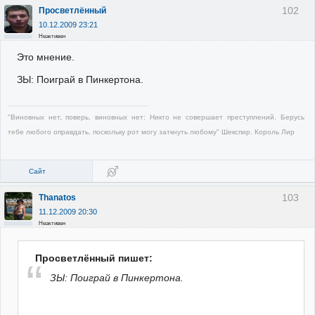
102
Просветлённый
10.12.2009 23:21
Неактивен
Это мнение.
ЗЫ: Поиграй в Пинкертона.
"Виновных нет, поверь, виновных нет: Никто не совершает преступлений. Берусь
тебе любого оправдать, поскольку рот могу заткнуть любому" Шекспир. Король Лир
Сайт
103
Thanatos
11.12.2009 20:30
Неактивен
Просветлённый пишет:
ЗЫ: Поиграй в Пинкертона.