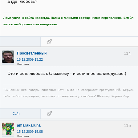
а где любовь?
Лёма ушла с сайта навсегда. Папка с личными сообщениями переполнена. Емейл
читаю выборочно и не ежедневно.
114
Просветлённый
15.12.2009 13:22
Неактивен
Это и есть любовь к ближнему - и истинное великодушие.)
"Виновных нет, поверь, виновных нет: Никто не совершает преступлений. Берусь
тебе любого оправдать, поскольку рот могу заткнуть любому" Шекспир. Король Лир
Сайт
115
amarakaruna
15.12.2009 15:08
Неактивен