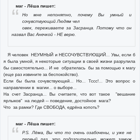
маг - Лёша пишет:
Но мне непонятно, почему Вы умный и
сочувствующий Людям чел
овек, переживаете за Засранца. Потому что он
назвал Вас Анечкой - НЕ верю.
Я человек НЕУМНЫЙ и НЕСОЧУВСТВУЮЩИЙ... Увы, если б
я была умной, я некоторые ситуации в своей жизни разрулила
бы самостоятельно... И не обратилась бы за помощью к магу
(еще раз извините за беспокойство).
Если бы была сочувствующей... Но... Тссс!... Это вопрос о
направлении в магии... о выборе...
На счет Засранца... Вы считаете, что вот такое "вешание
ярлыков" на людей -- поведение, достойное мага?
Что за рамки? Где СВОБОДА, едрёна копоть?
маг - Лёша пишет:
P.S. Лёма, Вы что то очень озабочены, и уже не
первый раз, это подозрительно, может замуж