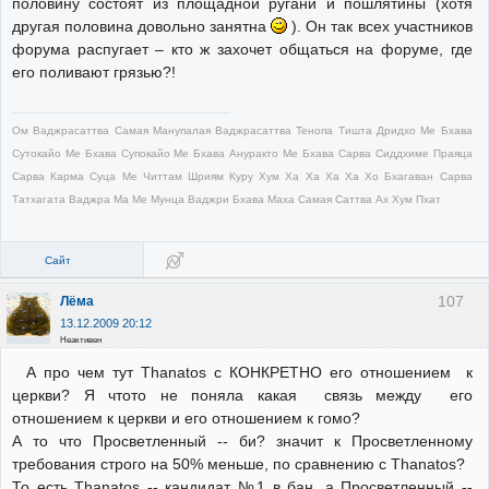
половину состоят из площадной ругани и пошлятины (хотя
другая половина довольно занятна
). Он так всех участников
форума распугает – кто ж захочет общаться на форуме, где
его поливают грязью?!
Ом Ваджрасаттва Самая Манупалая Ваджрасаттва Тенопа Тишта Дридхо Ме Бхава
Сутокайо Ме Бхава Супокайо Ме Бхава Ануракто Ме Бхава Сарва Сиддхиме Праяца
Сарва Карма Суца Ме Читтам Шриям Куру Хум Ха Ха Ха Ха Хо Бхагаван Сарва
Татхагата Ваджра Ма Ме Мунца Ваджри Бхава Маха Самая Саттва Ах Хум Пхат
Сайт
107
Лёма
13.12.2009 20:12
Неактивен
А про чем тут Thanatos с КОНКРЕТНО его отношением к
церкви? Я чтото не поняла какая связь между его
отношением к церкви и его отношением к гомо?
А то что Просветленный -- би? значит к Просветленному
требования строго на 50% меньше, по сравнению с Thanatos?
То есть Thanatos -- кандидат №1 в бан, а Просветленный --