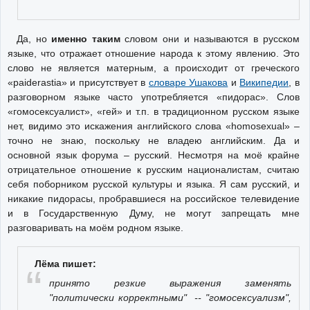
Да, но
именно таким
словом они и называются в русском
языке, что отражает отношение народа к этому явлению. Это
слово не является матерным, а происходит от греческого
«paiderastia» и присутствует в
словаре Ушакова
и
Википедии
, в
разговорном языке часто употребляется «пидорас». Слов
«гомосексуалист», «гей» и т.п. в традиционном русском языке
нет, видимо это искажения английского слова «homosexual» –
точно не знаю, поскольку не владею английским. Да и
основной язык форума – русский. Несмотря на моё крайне
отрицательное отношение к русским националистам, считаю
себя поборником русской культуры и языка. Я сам русский, и
никакие пидорасы, пробравшиеся на российское телевидение
и в Государственную Думу, не могут запрещать мне
разговаривать на моём родном языке.
Лёма пишет:
принято резкие выражения заменять
"политически корректными" -- "гомосексуализм",