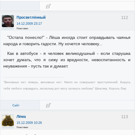
112
Просветлённый
14.12.2009 23:17
Неактивен
"Остапа понесло!" - Лёша иногда стоит оправдывать чаянья
народа и говорить гадости. Ну хочется человеку...
Как в автобусе - я человек великодушный - если старушка
хочет думать, что я сижу из вредности, невоспитанность и
неуважения - пусть так и думает.
"Виновных нет, поверь, виновных нет: Никто не совершает преступлений. Берусь
тебе любого оправдать, поскольку рот могу заткнуть любому" Шекспир. Король Лир
Сайт
113
Лёма
15.12.2009 10:26
Неактивен