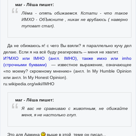
маг - Лёша пишет:
Лёма - опять обижаемся. Кстати - что такое
ИМХО - ОбЪясните , никак не врубаюсь ( наверно
туповат стал).
Да не обижаюсь я! с чего Вы взяли? я параллельно кучу дел
делаю. Если я на всё буду реагировать -- меня не хватит.
И?МХО или IMHO (англ. IMHO), также имхо или imho
(строчными буквами)
— известное выражение, означающее
«по моему? скромному мнению» (англ. In My Humble Opinion
или англ. In My Honest Opinion).
ru.wikipedia.org/wiki/IMHO
маг - Лёша пишет:
Я вас не сравниваю с животным, не обижайте
меня, я не настолько глуп.
Это для Админа
выше в этой теме он писал...