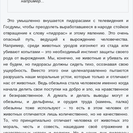
например...
Это умышленно внушается пидорасами с телевидения и
Госдумы, чтобы преодолеть выработавшееся в народе стойкое
отвращение к слову «пидорас» и этому явлению. Это очень
опасный путь, ведущий к вырождению человечества.
Например, среди животных уродов изгоняют из стада или
убивают копытами – это необходимый инстинкт защиты своего
рода от вырождения. Мы, конечно, не животные и убивать их
не будем, но пидорасы должны сидеть тихо, осознавая свою
ущербность. Вместо этого они целенаправленно пытаются
разрушать наши моральные устои, которые только и отличают
нас от животных. Ведь обезьяна стала человеком именно когда
начала делить свои поступки на добро и зло, на нравственное
и безнравственное. А думать и делать выводы могут и
обезьяны, и дельфины, и орудия труда (камень, палка)
обезьяны тоже используют – то есть в этом человек от
животных отличается лишь количественно, но не качественно.
То, что принципиально отличает человека от животных это
мораль, честь и совесть, нашедшие своё отражение в
нравственных устоях и религии. Но в наши дни пидорасы