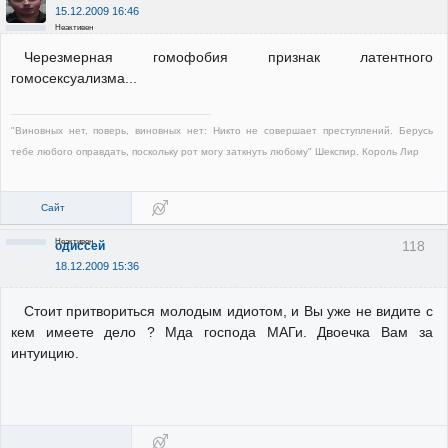
15.12.2009 16:46
Неактивен
Черезмерная гомофобия признак латентного
гомосексуализма...
"Виновных нет, поверь, виновных нет: Никто не совершает преступлений. Берусь
тебе любого оправдать, поскольку рот могу заткнуть любому" Шекспир. Король Лир
Сайт
Неактивен
118
одиссей
18.12.2009 15:36
Стоит притвориться молодым идиотом, и Вы уже не видите с
кем имеете дело ? Мда господа МАГи. Двоечка Вам за
интуицию.