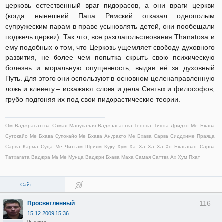
церковь естественный враг пидорасов, а они враги церкви
(когда нынешний Папа Римский отказал однополым
супружеским парам в праве усыновлять детей, они пообещали
поджечь церкви). Так что, все разглагольствования Thanatosа и
ему подобных о том, что Церковь ущемляет свободу духовного
развития, не более чем попытка скрыть свою психическую
болезнь и моральную опущенность, выдав её за духовный
Путь. Для этого они оспользуют в основном целенаправленную
ложь и клевету – искажают слова и дела Святых и философов,
грубо подгоняя их под свои пидорастические теории.
Ом Ваджрасаттва Самая Манупалая Ваджрасаттва Тенопа Тишта Дридхо Ме Бхава
Сутокайо Ме Бхава Супокайо Ме Бхава Ануракто Ме Бхава Сарва Сиддхиме Праяца
Сарва Карма Суца Ме Читтам Шриям Куру Хум Ха Ха Ха Ха Хо Бхагаван Сарва
Татхагата Ваджра Ма Ме Мунца Ваджри Бхава Маха Самая Саттва Ах Хум Пхат
Сайт
116
Просветлённый
15.12.2009 15:36
Неактивен