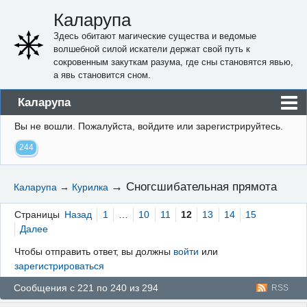
Каларупа
Здесь обитают магические существа и ведомые
волшебной силой искатели держат свой путь к
сокровенным закуткам разума, где сны становятся явью,
а явь становится сном.
Каларупа
Вы не вошли.
Пожалуйста, войдите или зарегистрируйтесь.
Блог
244
Форум
Пользователи
→
Сногсшибательная прямота
Каларупа
→
Курилка
Правила
Страницы
Назад
1
…
10
11
12
13
14
15
Регистрация
Далее
Чтобы отправить ответ, вы должны
войти
или
Вход
зарегистрироваться
Сообщения с 221 по 240 из 294
RSS