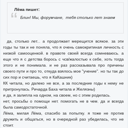
Лёма пишет:
Блин! Мы, форумчане, тебя столько лет знаем
да, столько лет... а продолжает мерещится всякое. за эти
годы ты так и не поняла, что я очень самокритиная личность с
низкой самооценкой. в правоте своей всегда сомневаюсь. а
еще что я с детства борось с чсв/жалостью к себе, хоть тогда
этого и не понимала. и не раз рассказывала про причины
своего пути и про то, откуда взялось мое "учение". но ты так до
сих пор и считаешь, что я КаКашник)
КК читала, но далеко не все, а за последние годы к нему не
притронулась. Ричарда Баха читала и Желязны)
и да, я залипла на одном, на своем, но с этим родилась.
нет, просьбы о помощи нет. помогать не в чем. да и всегда
была самодостаточной.
Лёма, милая Лёма, спасибо за попытку. я тоже не против
дружить и общаться, но в очередной раз убедилась, что не
стоит.