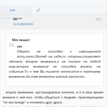
Сайт
Неактивен
227
olo
11.11.2015 23:54
filin пишет:
olo
Обьект не способен к самооценке\я
есть,онли\.Взгляд на себя,со стороны,позволяет
зделать второе внимание,и не только на себя.И
еще,второе внимание не способно влиять на
события.То о чем Вы пишете относится к третьему
вниманию,да,там возможны разные разности.
второе внимание- кастанедовское понятие, и я в свое время
вникала о чем оно, чтобы общаться с людьми, практикующими
"по кастанеде" и понимать друг друга.