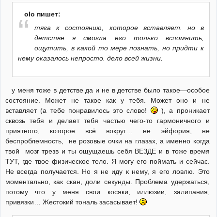
olo пишет:
тяга к состоянию, которое вставляет. но в
детстве я смогла его только вспомнить,
ощутить, в какой то мере познать, но придти к
нему оказалось непросто. дело всей жизни.
у меня тоже в детстве да и не в детстве было такое—особое
состояние. Может не такое как у тебя. Может оно и не
вставляет (а тебе понравилось это слово!
), а проникает
сквозь тебя и делает тебя частью чего-то гармоничного и
приятного, которое всё вокруг… не эйфория, не
беспроблемность, не розовые очки на глазах, а именно когда
твой мозг трезв и ты ощущаешь себя ВЕЗДЕ и в тоже время
ТУТ, где твое физическое тело. Я могу его поймать и сейчас.
Не всегда получается. Но я не иду к нему, я его ловлю. Это
моментально, как скан, доли секунды. Проблема удержаться,
потому что у меня свои косяки, иллюзии, залипания,
привязки… Жестокий тональ засасывает!