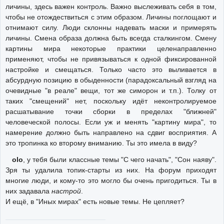
личины, здесь важен контроль. Важно выслеживать себя в том,
чтобы не отождествиться с этим образом. Личины поглощают и
отнимают силу. Люди склонны надевать маски и примерять
личины. Смена образа должна быть всегда сталкингом. Смену
картины мира некоторые практики целенаправленно
применяют, чтобы не привязываться к одной фиксированной
настройке и смещаться. Только часто это выливается в
абсурдную позицию в обыденности (парадоксальный взгляд на
очевидные "в реале" вещи, тот же симорон и т.п.). Толку от
таких "смещений" нет, поскольку идёт неконтролируемое
расшатывание точки сборки в пределах "ближней"
человеческой полосы. Если уж и менять "картину мира", то
намерение должно быть направлено на сдвиг восприятия. А
это тропинка ко второму вниманию. Ты это имела в виду?
olo
, у тебя были классные темы "С чего начать", "Сон наяву".
Зря ты удалила топик-старты из них. На форум приходят
многие люди, и кому-то это могло бы очень пригодиться. Ты в
них задавала
настрой
.
И ещё, в "Иных мирах" есть новые темы. Не цепляет?