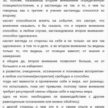
ты, похоже, называешь вторым вниманием определенную
позицию/состояние, а у кастанеды не так. и то, о чем ты
говоришь как о третем- в учении кастанеды относится ко
второму.
насчет способности влиять на события, это смотря, что
влиянием называть. я бы сказала, что и первое внимание
способно. в любом случае, кастанедовское второе внимание-
способно однозначно.
насчет взгляда со стороны на себя и не только- не все так
однозначно. в том то и дело. и во втором внимании ты видишь
только то, что видишь. от позиции зависит, от знания и
намерения.
в общем да, второе внимание позволяет больше, но от
большего и не избавляет.
а развитое, очищенное, осознанное и познавшее восприятие-
в любом состоянии(восприятия) свободно и способно.
тогда нет важности в проявлении себя и мира. нет разницы,
что испытывать. пока нет привычки. поэтому такое внимание
требует регулярной смены образа себя и картины мира.
одно не ясно- необходимо ли взаимодействие с другим
равноценным осознанием или можно обойтись)
с другой стороны о чем это я. о своем опыте и своем