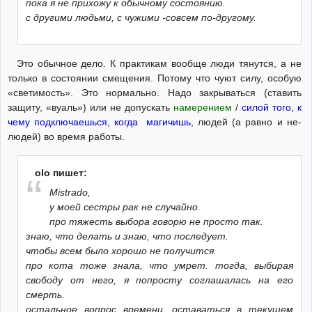
пока я не прихожу к обычному состоянию.
с другими людьми, с чужими -совсем по-другому.
Это обычное дело. К практикам вообще люди тянутся, а не
только в состоянии смещения. Потому что чуют силу, особую
«светимость». Это нормально. Надо закрываться (ставить
защиту, «вуаль») или не допускать
намерением
/
силой того, к
чему подключаешься, когда магичишь
, людей (а равно и не-
людей) во время работы.
olo пишет:
Mistrado,
у моей сестры рак не случайно.
про тяжесть выбора говорю не просто так.
знаю, что делать и знаю, что последует.
чтобы всем было хорошо не получится.
про кота тоже знала, что умрет. тогда, выбирая
свободу от него, я попросту соглашалась на его
смерть.
остальное вопрос времени. оставаться в текущем