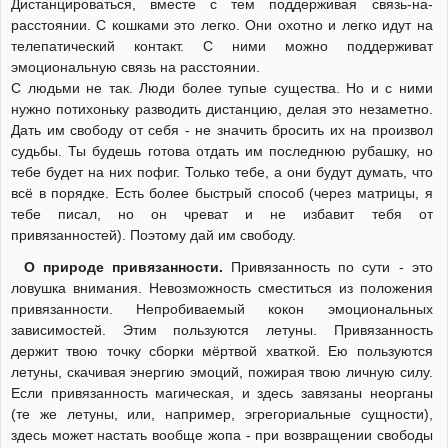
Дистанцироваться, вместе с тем поддерживая связь-на-
расстоянии. С кошками это легко. Они охотно и легко идут на
телепатический контакт. С ними можно поддерживат
эмоциональную связь на расстоянии.
С людьми не так. Люди более тупые существа. Но и с ними
нужно потихоньку разводить дистанцию, делая это незаметно.
Дать им свободу от себя - не значить бросить их на произвол
судьбы. Ты будешь готова отдать им последнюю рубашку, но
тебе будет на них пофиг. Только тебе, а они будут думать, что
всё в порядке. Есть более быстрый способ (через матрицы, я
тебе писал, но он чреват и не избавит тебя от
привязанностей). Поэтому дай им свободу.
О природе привязанности.
Привязанность по сути - это
ловушка внимания. Невозможность сместиться из положения
привязанности. Непробиваемый кокон эмоциональных
зависимостей. Этим пользуются летуны. Привязанность
держит твою точку сборки мёртвой хваткой. Ею пользуются
летуны, скачивая энергию эмоций, пожирая твою личную силу.
Если привязанность магическая, и здесь завязаны неорганы
(те же летуны, или, например, эгрегориальные сущности),
здесь может настать вообще жопа - при возвращении свободы