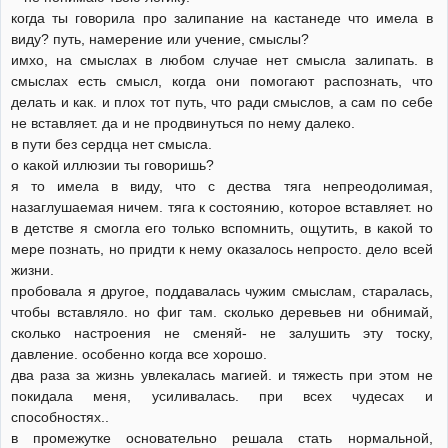
когда ты говорила про залипание на кастанеде что имела в
виду? путь, намерение или учение, смыслы?
имхо, на смыслах в любом случае нет смысла залипать. в
смыслах есть смысл, когда они помогают распознать, что
делать и как. и плох тот путь, что ради смыслов, а сам по себе
не вставляет. да и не продвинуться по нему далеко.
в пути без сердца нет смысла.
о какой иллюзии ты говоришь?
я то имела в виду, что с дества тяга непреодолимая,
назаглушаемая ничем. тяга к состоянию, которое вставляет. но
в детстве я смогла его только вспомнить, ощутить, в какой то
мере познать, но придти к нему оказалось непросто. дело всей
жизни.
пробовала я другое, поддавалась чужим смыслам, старалась,
чтобы вставляло. но фиг там. сколько деревьев ни обнимай,
сколько настроения не сменяй- не залушить эту тоску,
давление. особенно когда все хорошо.
два раза за жизнь увлекалась магией. и тяжесть при этом не
покидала меня, усиливалась. при всех чудесах и
способностях..
в промежутке основательно решала стать нормальной,