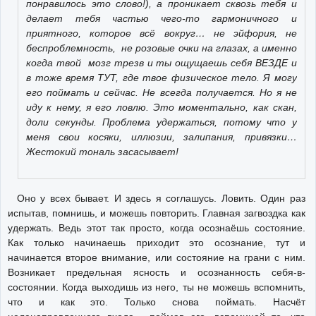
понравилось это слово!), а проникает сквозь тебя и
делает тебя частью чего-то гармоничного и
приятного, которое всё вокруг… не эйфория, не
беспроблемность, не розовые очки на глазах, а именно
когда твой мозг трезв и ты ощущаешь себя ВЕЗДЕ и
в тоже время ТУТ, где твое физическое тело. Я могу
его поймать и сейчас. Не всегда получается. Но я не
иду к нему, я его ловлю. Это моментально, как скан,
доли секунды. Проблема удержаться, потому что у
меня свои косяки, иллюзии, залипания, привязки…
Жестокий тональ засасывает!
Оно у всех бывает. И здесь я соглашусь. Ловить. Один раз
испытав, помнишь, и можешь повторить. Главная загвоздка как
удержать. Ведь этот так просто, когда осознаёшь состояние.
Как только начинаешь приходит это осознание, тут и
начинается второе внимание, или состояние на грани с ним.
Возникает предельная ясность и осознанность себя-в-
состоянии. Когда выходишь из него, ты не можешь вспомнить,
что и как это. Только снова поймать. Насчёт