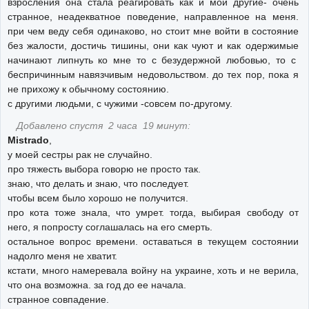
взросления она стала реагировать как и мои другие- очень
странное, неадекватное поведение, направленное на меня.
при чем веду себя одинаково, но стоит мне войти в состояние
без жалости, достичь тишины, они как чуют и как одержимые
начинают липнуть ко мне то с безудержной любовью, то с
беспричинным навязчивым недовольством. до тех пор, пока я
не прихожу к обычному состоянию.
с другими людьми, с чужими -совсем по-другому.
Добавлено спустя 2 часа 19 минут:
Mistrado
,
у моей сестры рак не случайно.
про тяжесть выбора говорю не просто так.
знаю, что делать и знаю, что последует.
чтобы всем было хорошо не получится.
про кота тоже знала, что умрет. тогда, выбирая свободу от
него, я попросту соглашалась на его смерть.
остальное вопрос времени. оставаться в текущем состоянии
надолго меня не хватит.
кстати, много намеревала войну на украине, хоть и не верила,
что она возможна. за год до ее начала.
странное совпадение.