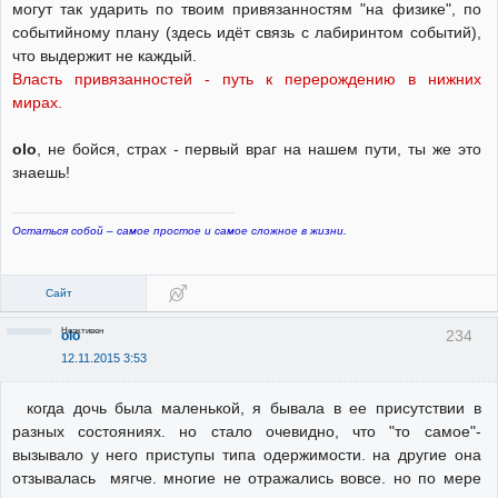
могут так ударить по твоим привязанностям "на физике", по
событийному плану (здесь идёт связь с лабиринтом событий),
что выдержит не каждый.
Власть привязанностей - путь к перерождению в нижних
мирах.
olo
, не бойся, страх - первый враг на нашем пути, ты же это
знаешь!
Остаться собой – самое простое и самое сложное в жизни.
Сайт
Неактивен
234
olo
12.11.2015 3:53
когда дочь была маленькой, я бывала в ее присутствии в
разных состояниях. но стало очевидно, что "то самое"-
вызывало у него приступы типа одержимости. на другие она
отзывалась мягче. многие не отражались вовсе. но по мере