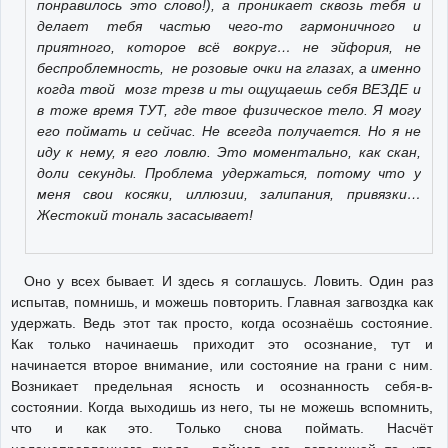
понравилось это слово!), а проникает сквозь тебя и
делает тебя частью чего-то гармоничного и
приятного, которое всё вокруг… не эйфория, не
беспроблемность, не розовые очки на глазах, а именно
когда твой мозг трезв и ты ощущаешь себя ВЕЗДЕ и
в тоже время ТУТ, где твое физическое тело. Я могу
его поймать и сейчас. Не всегда получается. Но я не
иду к нему, я его ловлю. Это моментально, как скан,
доли секунды. Проблема удержаться, потому что у
меня свои косяки, иллюзии, залипания, привязки…
Жестокий тональ засасывает!
Оно у всех бывает. И здесь я соглашусь. Ловить. Один раз
испытав, помнишь, и можешь повторить. Главная загвоздка как
удержать. Ведь этот так просто, когда осознаёшь состояние.
Как только начинаешь приходит это осознание, тут и
начинается второе внимание, или состояние на грани с ним.
Возникает предельная ясность и осознанность себя-в-
состоянии. Когда выходишь из него, ты не можешь вспомнить,
что и как это. Только снова поймать. Насчёт