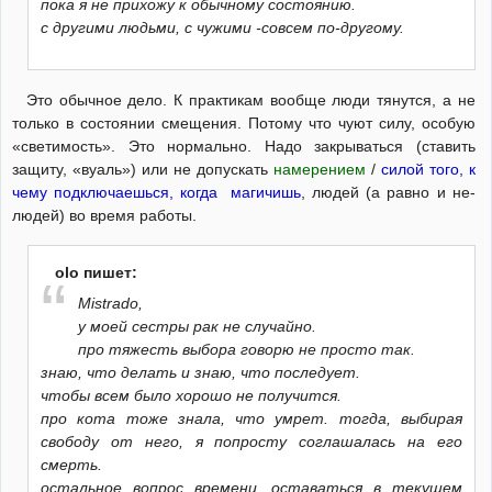
пока я не прихожу к обычному состоянию.
с другими людьми, с чужими -совсем по-другому.
Это обычное дело. К практикам вообще люди тянутся, а не
только в состоянии смещения. Потому что чуют силу, особую
«светимость». Это нормально. Надо закрываться (ставить
защиту, «вуаль») или не допускать
намерением
/
силой того, к
чему подключаешься, когда магичишь
, людей (а равно и не-
людей) во время работы.
olo пишет:
Mistrado,
у моей сестры рак не случайно.
про тяжесть выбора говорю не просто так.
знаю, что делать и знаю, что последует.
чтобы всем было хорошо не получится.
про кота тоже знала, что умрет. тогда, выбирая
свободу от него, я попросту соглашалась на его
смерть.
остальное вопрос времени. оставаться в текущем