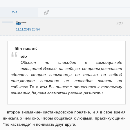
Сайт
Неактивен
227
olo
11.11.2015 23:54
filin пишет:
olo
Обьект не способен к самооценке\я
есть,онли\.Взгляд на себя,со стороны,позволяет
зделать второе внимание,и не только на себя.И
еще,второе внимание не способно влиять на
события.То о чем Вы пишете относится к третьему
вниманию,да,там возможны разные разности.
второе внимание- кастанедовское понятие, и я в свое время
вникала о чем оно, чтобы общаться с людьми, практикующими
"по кастанеде" и понимать друг друга.