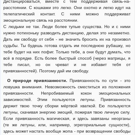
Дистанцироваться, вместе с тем поддерживая связь-на-
расстоянии. С кошками это легко. Они охотно и легко идут на
телепатический контакт. С ними можно поддерживат
эмоциональную связь на расстоянии.
С людьми не так. Люди более тупые существа. Но и с ними
нужно потихоньку разводить дистанцию, делая это незаметно.
Дать им свободу от себя - не значить бросить их на произвол
судьбы. Ты будешь готова отдать им последнюю рубашку, но
тебе будет на них пофиг. Только тебе, а они будут думать, что
всё в порядке. Есть более быстрый способ (через матрицы, я
тебе писал, но он чреват и не избавит тебя от
привязанностей). Поэтому дай им свободу.
О природе привязанности.
Привязанность по сути - это
ловушка внимания. Невозможность сместиться из положения
привязанности. Непробиваемый кокон эмоциональных
зависимостей. Этим пользуются летуны. Привязанность
держит твою точку сборки мёртвой хваткой. Ею пользуются
летуны, скачивая энергию эмоций, пожирая твою личную силу.
Если привязанность магическая, и здесь завязаны неорганы
(те же летуны, или, например, эгрегориальные сущности),
здесь может настать вообще жопа - при возвращении свободы