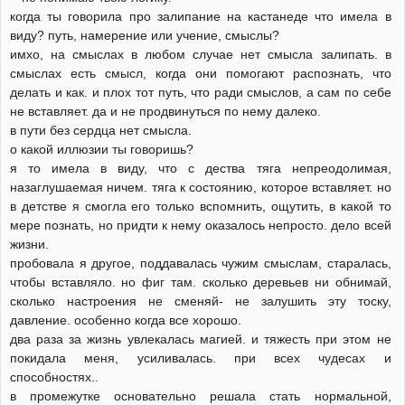
когда ты говорила про залипание на кастанеде что имела в
виду? путь, намерение или учение, смыслы?
имхо, на смыслах в любом случае нет смысла залипать. в
смыслах есть смысл, когда они помогают распознать, что
делать и как. и плох тот путь, что ради смыслов, а сам по себе
не вставляет. да и не продвинуться по нему далеко.
в пути без сердца нет смысла.
о какой иллюзии ты говоришь?
я то имела в виду, что с дества тяга непреодолимая,
назаглушаемая ничем. тяга к состоянию, которое вставляет. но
в детстве я смогла его только вспомнить, ощутить, в какой то
мере познать, но придти к нему оказалось непросто. дело всей
жизни.
пробовала я другое, поддавалась чужим смыслам, старалась,
чтобы вставляло. но фиг там. сколько деревьев ни обнимай,
сколько настроения не сменяй- не залушить эту тоску,
давление. особенно когда все хорошо.
два раза за жизнь увлекалась магией. и тяжесть при этом не
покидала меня, усиливалась. при всех чудесах и
способностях..
в промежутке основательно решала стать нормальной,