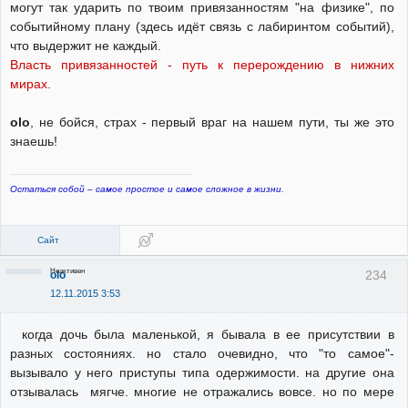
могут так ударить по твоим привязанностям "на физике", по
событийному плану (здесь идёт связь с лабиринтом событий),
что выдержит не каждый.
Власть привязанностей - путь к перерождению в нижних
мирах.
olo
, не бойся, страх - первый враг на нашем пути, ты же это
знаешь!
Остаться собой – самое простое и самое сложное в жизни.
Сайт
Неактивен
234
olo
12.11.2015 3:53
когда дочь была маленькой, я бывала в ее присутствии в
разных состояниях. но стало очевидно, что "то самое"-
вызывало у него приступы типа одержимости. на другие она
отзывалась мягче. многие не отражались вовсе. но по мере