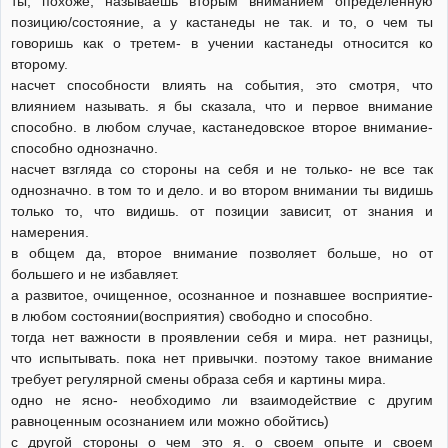
ты, похоже, называешь вторым вниманием определенную
позицию/состояние, а у кастанеды не так. и то, о чем ты
говоришь как о третем- в учении кастанеды относится ко
второму.
насчет способности влиять на события, это смотря, что
влиянием называть. я бы сказала, что и первое внимание
способно. в любом случае, кастанедовское второе внимание-
способно однозначно.
насчет взгляда со стороны на себя и не только- не все так
однозначно. в том то и дело. и во втором внимании ты видишь
только то, что видишь. от позиции зависит, от знания и
намерения.
в общем да, второе внимание позволяет больше, но от
большего и не избавляет.
а развитое, очищенное, осознанное и познавшее восприятие-
в любом состоянии(восприятия) свободно и способно.
тогда нет важности в проявлении себя и мира. нет разницы,
что испытывать. пока нет привычки. поэтому такое внимание
требует регулярной смены образа себя и картины мира.
одно не ясно- необходимо ли взаимодействие с другим
равноценным осознанием или можно обойтись)
с другой стороны о чем это я. о своем опыте и своем