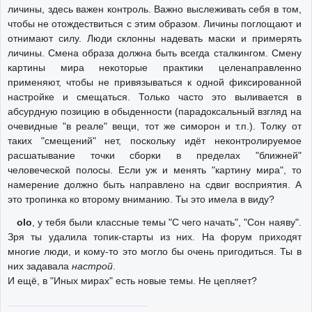
личины, здесь важен контроль. Важно выслеживать себя в том,
чтобы не отождествиться с этим образом. Личины поглощают и
отнимают силу. Люди склонны надевать маски и примерять
личины. Смена образа должна быть всегда сталкингом. Смену
картины мира некоторые практики целенаправленно
применяют, чтобы не привязываться к одной фиксированной
настройке и смещаться. Только часто это выливается в
абсурдную позицию в обыденности (парадоксальный взгляд на
очевидные "в реале" вещи, тот же симорон и т.п.). Толку от
таких "смещений" нет, поскольку идёт неконтролируемое
расшатывание точки сборки в пределах "ближней"
человеческой полосы. Если уж и менять "картину мира", то
намерение должно быть направлено на сдвиг восприятия. А
это тропинка ко второму вниманию. Ты это имела в виду?
olo
, у тебя были классные темы "С чего начать", "Сон наяву".
Зря ты удалила топик-старты из них. На форум приходят
многие люди, и кому-то это могло бы очень пригодиться. Ты в
них задавала
настрой
.
И ещё, в "Иных мирах" есть новые темы. Не цепляет?