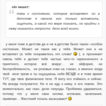
olo пишет:
тяга к состоянию, которое вставляет. но в
детстве я смогла его только вспомнить,
ощутить, в какой то мере познать, но придти к
нему оказалось непросто. дело всей жизни.
у меня тоже в детстве да и не в детстве было такое—особое
состояние. Может не такое как у тебя. Может оно и не
вставляет (а тебе понравилось это слово!
), а проникает
сквозь тебя и делает тебя частью чего-то гармоничного и
приятного, которое всё вокруг… не эйфория, не
беспроблемность, не розовые очки на глазах, а именно когда
твой мозг трезв и ты ощущаешь себя ВЕЗДЕ и в тоже время
ТУТ, где твое физическое тело. Я могу его поймать и сейчас.
Не всегда получается. Но я не иду к нему, я его ловлю. Это
моментально, как скан, доли секунды. Проблема удержаться,
потому что у меня свои косяки, иллюзии, залипания,
привязки… Жестокий тональ засасывает!