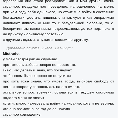
взросления она стала реагировать как и мои другие- очень
странное, неадекватное поведение, направленное на меня.
при чем веду себя одинаково, но стоит мне войти в состояние
без жалости, достичь тишины, они как чуют и как одержимые
начинают липнуть ко мне то с безудержной любовью, то с
беспричинным навязчивым недовольством. до тех пор, пока я
не прихожу к обычному состоянию.
с другими людьми, с чужими -совсем по-другому.
Добавлено спустя 2 часа 19 минут:
Mistrado
,
у моей сестры рак не случайно.
про тяжесть выбора говорю не просто так.
знаю, что делать и знаю, что последует.
чтобы всем было хорошо не получится.
про кота тоже знала, что умрет. тогда, выбирая свободу от
него, я попросту соглашалась на его смерть.
остальное вопрос времени. оставаться в текущем состоянии
надолго меня не хватит.
кстати, много намеревала войну на украине, хоть и не верила,
что она возможна. за год до ее начала.
странное совпадение.