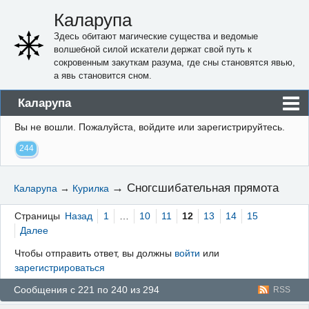
Каларупа
Здесь обитают магические существа и ведомые
волшебной силой искатели держат свой путь к
сокровенным закуткам разума, где сны становятся явью,
а явь становится сном.
Каларупа
Вы не вошли.
Пожалуйста, войдите или зарегистрируйтесь.
Блог
244
Форум
Пользователи
→
Сногсшибательная прямота
Каларупа
→
Курилка
Правила
Страницы
Назад
1
…
10
11
12
13
14
15
Регистрация
Далее
Чтобы отправить ответ, вы должны
войти
или
Вход
зарегистрироваться
Сообщения с 221 по 240 из 294
RSS