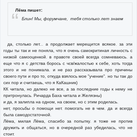
Лёма пишет:
Блин! Мы, форумчане, тебя столько лет знаем
да, столько лет... а продолжает мерещится всякое. за эти
годы ты так и не поняла, что я очень самокритиная личность с
низкой самооценкой. в правоте своей всегда сомневаюсь. а
еще что я с детства борось с чсв/жалостью к себе, хоть тогда
этого и не понимала. и не раз рассказывала про причины
своего пути и про то, откуда взялось мое "учение". но ты так до
сих пор и считаешь, что я КаКашник)
КК читала, но далеко не все, а за последние годы к нему не
притронулась. Ричарда Баха читала и Желязны)
и да, я залипла на одном, на своем, но с этим родилась.
нет, просьбы о помощи нет. помогать не в чем. да и всегда
была самодостаточной.
Лёма, милая Лёма, спасибо за попытку. я тоже не против
дружить и общаться, но в очередной раз убедилась, что не
стоит.