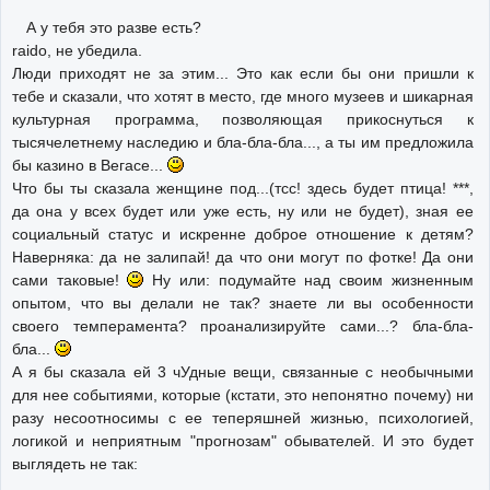
А у тебя это разве есть?
raido, не убедила.
Люди приходят не за этим... Это как если бы они пришли к
тебе и сказали, что хотят в место, где много музеев и шикарная
культурная программа, позволяющая прикоснуться к
тысячелетнему наследию и бла-бла-бла..., а ты им предложила
бы казино в Вегасе...
Что бы ты сказала женщине под...(тсс! здесь будет птица! ***,
да она у всех будет или уже есть, ну или не будет), зная ее
социальный статус и искренне доброе отношение к детям?
Наверняка: да не залипай! да что они могут по фотке! Да они
сами таковые!
Ну или: подумайте над своим жизненным
опытом, что вы делали не так? знаете ли вы особенности
своего темперамента? проанализируйте сами...? бла-бла-
бла...
А я бы сказала ей 3 чУдные вещи, связанные с необычными
для нее событиями, которые (кстати, это непонятно почему) ни
разу несоотносимы с ее теперяшней жизнью, психологией,
логикой и неприятным "прогнозам" обывателей. И это будет
выглядеть не так: