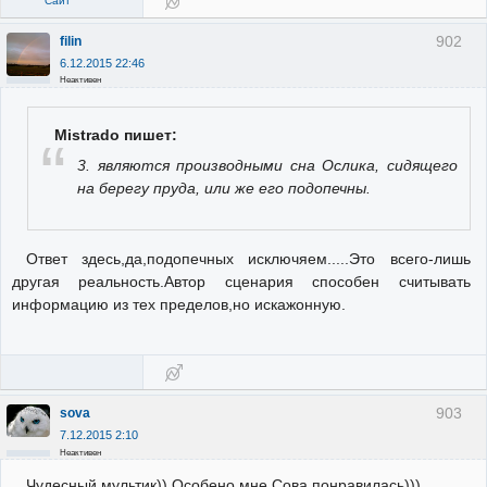
Сайт
902
filin
6.12.2015 22:46
Неактивен
Mistrado пишет:
3. являются производными сна Ослика, сидящего
на берегу пруда, или же его подопечны.
Ответ здесь,да,подопечных исключяем.....Это всего-лишь
другая реальность.Автор сценария способен считывать
информацию из тех пределов,но искажонную.
903
sova
7.12.2015 2:10
Неактивен
Чудесный мультик)) Особено мне Сова понравилась)))