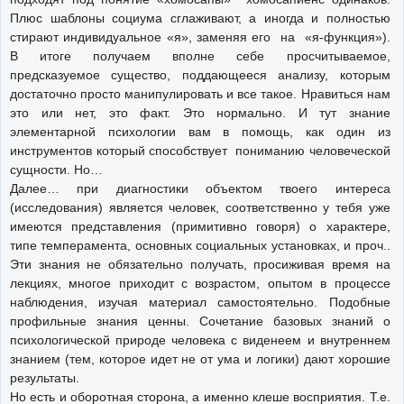
Плюс шаблоны социума сглаживают, а иногда и полностью
стирают индивидуальное «я», заменяя его на «я-функция»).
В итоге получаем вполне себе просчитываемое,
предсказуемое существо, поддающееся анализу, которым
достаточно просто манипулировать и все такое. Нравиться нам
это или нет, это факт. Это нормально. И тут знание
элементарной психологии вам в помощь, как один из
инструментов который способствует пониманию человеческой
сущности. Но…
Далее… при диагностики объектом твоего интереса
(исследования) является человек, соответственно у тебя уже
имеются представления (примитивно говоря) о характере,
типе темперамента, основных социальных установках, и проч..
Эти знания не обязательно получать, просиживая время на
лекциях, многое приходит с возрастом, опытом в процессе
наблюдения, изучая материал самостоятельно. Подобные
профильные знания ценны. Сочетание базовых знаний о
психологической природе человека с виденеем и внутреннем
знанием (тем, которое идет не от ума и логики) дают хорошие
результаты.
Но есть и оборотная сторона, а именно клеше восприятия. Т.е.