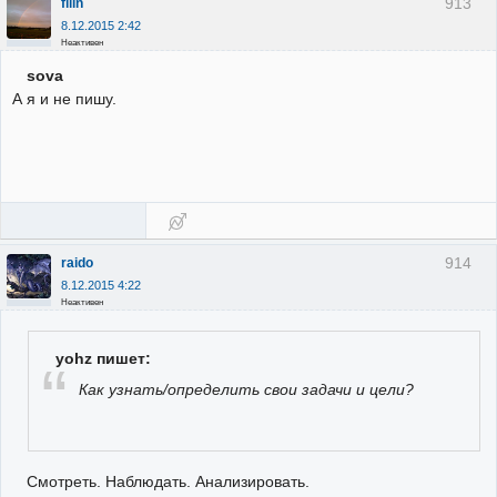
913
filin
8.12.2015 2:42
Неактивен
sova
А я и не пишу.
914
raido
8.12.2015 4:22
Неактивен
yohz пишет:
Как узнать/определить свои задачи и цели?
Смотреть. Наблюдать. Анализировать.