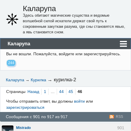
Каларупа
Здесь обитают магические существа и ведомые
волшебной силой искатели держат свой путь к
сокровенным закуткам разума, где сны становятся явью,
а явь становится сном.
Каларупа
Вы не вошли.
Пожалуйста, войдите или зарегистрируйтесь.
Блог
244
Форум
Пользователи
→
курилка-2
Каларупа
→
Курилка
Правила
Страницы
Назад
1
…
44
45
46
Регистрация
Чтобы отправить ответ, вы должны
войти
или
зарегистрироваться
Вход
Сообщения с 901 по 917 из 917
RSS
901
Mistrado