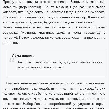
Прокрутить в памяти всю свою жизнь. Вспомнить ключевые
моменты (перекрестки). Т.е. те моменты где возникал выбор
как поступить, куда пойти или остаться и т.д. Проанализировать
что помогло/повлияло на предпочтительный выбор. К чему это
в итоге привело. /Думаю, будет много вкусных инсайтов/
Затем подумать а что же ты хочешь… Сначала полезет
социалка (машина, квартира, дача и жена красавица в
придачу). Потом саморазвитие, самореализация и прочее… а
вот потом…
Лёма пишет:
Как ты сама считаешь, форуму магии нужна
психология в диагностике?
Базовые знания человеческой психологии безусловно нужны
при линейном взаимодействии т.е. при взаимодействии
человек-человек. Как бы не хотелось прибывать в иллюзиях, о
том, что каждый человек уникален, феноминален, это не
совсем так. Набор базовых потребностей, у существ, которые
подходят под понятие «хомосапы» хомосапиенс одинаков.