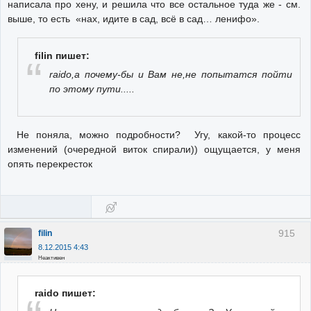
написала про хену, и решила что все остальное туда же - см.
выше, то есть «нах, идите в сад, всё в сад… ленифо».
filin пишет:
raido,а почему-бы и Вам не,не попытатся пойти
по этому пути.....
Не поняла, можно подробности? Угу, какой-то процесс
изменений (очередной виток спирали)) ощущается, у меня
опять перекресток
915
filin
8.12.2015 4:43
Неактивен
raido пишет: