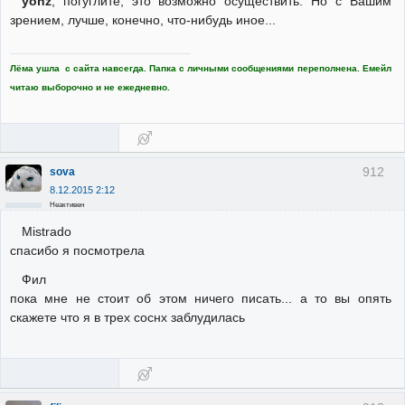
yohz
, погуглите, это возможно осуществить. Но с Вашим
зрением, лучше, конечно, что-нибудь иное...
Лёма ушла с сайта навсегда. Папка с личными сообщениями переполнена. Емейл
читаю выборочно и не ежедневно.
912
sova
8.12.2015 2:12
Неактивен
Mistrado
спасибо я посмотрела
Фил
пока мне не стоит об этом ничего писать... а то вы опять
скажете что я в трех соснх заблудилась