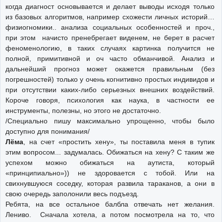
когда диагност основывается и делает выводы исходя только
из базовых алгоритмов, например схожести личных историй…
физиогномики.. анализа социальных особенностей и проч.,
при этом начисто пренебрегает виденем, не берет в расчет
феноменологию, в таких случаях картинка получится не
полной, примитивной и оч часто обманчивой. Анализ и
дальнейший прогноз может окажется правильным (без
погрешностей) только у очень когнитивно простых индивидов и
при отсутствии каких-либо серьезных внешних воздействий.
Короче говоря, психология как наука, в частности ее
инструменты, полезны, но этого не достаточно.
/Специально пишу максимально упрощенно, чтобы было
доступно для понимания/
Лёма
, на счет «простить хену», ты поставила меня в тупик
этим вопросом... задумалась. Обижаться на хену? С таким же
успехом можно обижаться на аутиста, который
«принципиально»)) не здоровается с тобой. Или на
свихнувшуюся соседку, которая развила тараканов, а они в
свою очередь заполонили весь подъезд.
Ребята, на все остальное балбла отвечать нет желания.
Лениво. Сначала хотела, а потом посмотрела на то, что