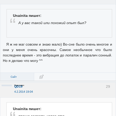
Unainita пишет:
А у вас такой или похожий опыт был?
Я ж не маг совсем и знаю мало) Во-сне было очень многое и
они у меня очень красочны. Самое необычное что было
последнее время - это вибрация до лопаток и паралич сонный.
Но я делаю что могу ^^
Сайт
Неактивен
29
QD19
4.2.2014 19:04
Unainita пишет:
проще залезть через вто