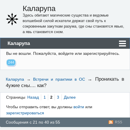
Каларупа
Здесь обитают магические существа и ведомые
волшебной силой искатели держат свой путь к
сокровенным закуткам разума, где сны становятся явью,
а явь становится сном.
Каларупа
Вы не вошли.
Пожалуйста, войдите или зарегистрируйтесь.
Блог
244
Форум
Пользователи
→
Проникать в
Каларупа
→
Встречи и практики в ОС
4ужие сны.... как?
Правила
Регистрация
Страницы
Назад
1
2
3
Далее
Чтобы отправить ответ, вы должны
войти
или
Вход
зарегистрироваться
Сообщения с 21 по 40 из 55
RSS