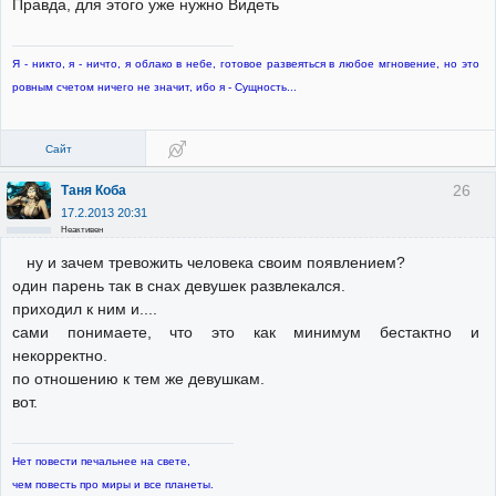
Правда, для этого уже нужно Видеть
Я - никто, я - ничто, я облако в небе, готовое развеяться в любое мгновение, но это
ровным счетом ничего не значит, ибо я - Сущность...
Сайт
26
Таня Коба
17.2.2013 20:31
Неактивен
ну и зачем тревожить человека своим появлением?
один парень так в снах девушек развлекался.
приходил к ним и....
сами понимаете, что это как минимум бестактно и
некорректно.
по отношению к тем же девушкам.
вот.
Нет повести печальнее на свете,
чем повесть про миры и все планеты.