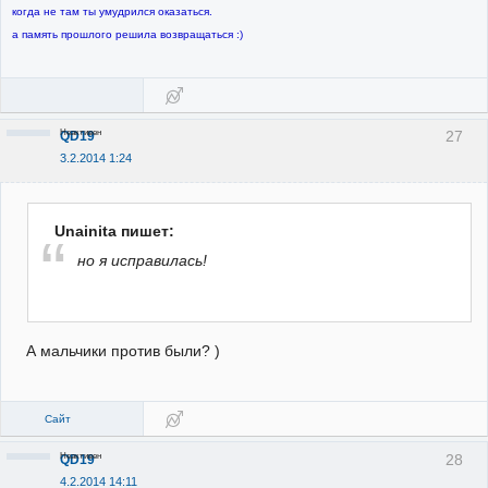
когда не там ты умудрился оказаться.
а память прошлого решила возвращаться :)
Неактивен
27
QD19
3.2.2014 1:24
Unainita пишет:
но я исправилась!
А мальчики против были? )
Сайт
Неактивен
28
QD19
4.2.2014 14:11