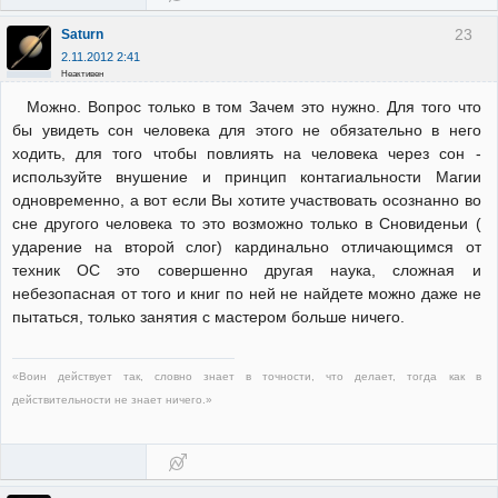
23
Saturn
2.11.2012 2:41
Неактивен
Можно. Вопрос только в том Зачем это нужно. Для того что
бы увидеть сон человека для этого не обязательно в него
ходить, для того чтобы повлиять на человека через сон -
используйте внушение и принцип контагиальности Магии
одновременно, а вот если Вы хотите участвовать осознанно во
сне другого человека то это возможно только в Сновиденьи (
ударение на второй слог) кардинально отличающимся от
техник ОС это совершенно другая наука, сложная и
небезопасная от того и книг по ней не найдете можно даже не
пытаться, только занятия с мастером больше ничего.
«Воин действует так, словно знает в точности, что делает, тогда как в
действительности не знает ничего.»