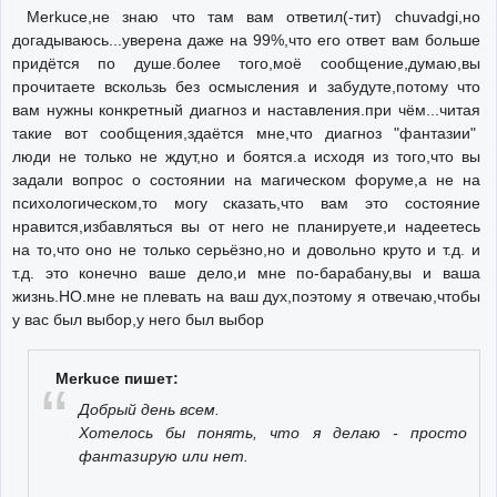
Merkuce,не знаю что там вам ответил(-тит) chuvadgi,но
догадываюсь...уверена даже на 99%,что его ответ вам больше
придётся по душе.более того,моё сообщение,думаю,вы
прочитаете вскользь без осмысления и забудуте,потому что
вам нужны конкретный диагноз и наставления.при чём...читая
такие вот сообщения,здаётся мне,что диагноз "фантазии"
люди не только не ждут,но и боятся.а исходя из того,что вы
задали вопрос о состоянии на магическом форуме,а не на
психологическом,то могу сказать,что вам это состояние
нравится,избавляться вы от него не планируете,и надеетесь
на то,что оно не только серьёзно,но и довольно круто и т.д. и
т.д. это конечно ваше дело,и мне по-барабану,вы и ваша
жизнь.НО.мне не плевать на ваш дух,поэтому я отвечаю,чтобы
у вас был выбор,у него был выбор
Merkuce пишет:
Добрый день всем.
Хотелось бы понять, что я делаю - просто
фантазирую или нет.