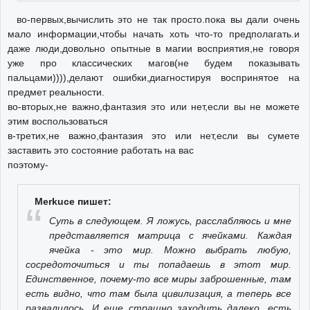
во-первых,вычислить это не так просто.пока вы дали очень
мало информации,чтобы начать хоть что-то предполагать.и
даже люди,довольно опытные в магии восприятия,не говоря
уже про классических магов(не будем показывать
пальцами)))),делают ошибки,диагностируя воспринятое на
предмет реальности.
во-вторых,не важно,фантазия это или нет,если вы не можете
этим воспользоваться
в-третих,не важно,фантазия это или нет,если вы сумете
заставить это состояние работать на вас
поэтому-
Merkuce пишет:
Суть в следующем. Я ложусь, расслабляюсь и мне
представляется матрица с ячейками. Каждая
ячейка - это мир. Можно выбрать любую,
сосредоточиться и ты попадаешь в этот мир.
Единственное, почему-то все миры заброшенные, там
есть видно, что там была цивилизация, а теперь все
развалилось. И еще страшно заходить далеко, есть