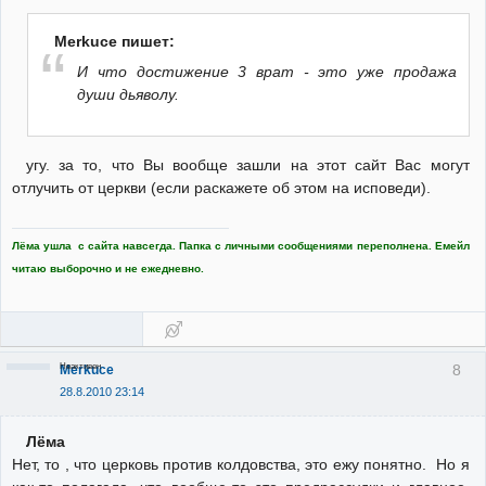
Merkuce пишет:
И что достижение 3 врат - это уже продажа
души дьяволу.
угу. за то, что Вы вообще зашли на этот сайт Вас могут
отлучить от церкви (если раскажете об этом на исповеди).
Лёма ушла с сайта навсегда. Папка с личными сообщениями переполнена. Емейл
читаю выборочно и не ежедневно.
Неактивен
8
Merkuce
28.8.2010 23:14
Лёма
Нет, то , что церковь против колдовства, это ежу понятно. Но я