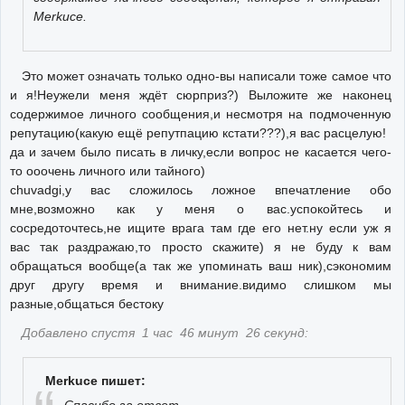
Merkuce.
Это может означать только одно-вы написали тоже самое что
и я!Неужели меня ждёт сюрприз?) Выложите же наконец
содержимое личного сообщения,и несмотря на подмоченную
репутацию(какую ещё репутпацию кстати???),я вас расцелую!
да и зачем было писать в личку,если вопрос не касается чего-
то ооочень личного или тайного)
chuvadgi,у вас сложилось ложное впечатление обо
мне,возможно как у меня о вас.успокойтесь и
сосредоточтесь,не ищите врага там где его нет.ну если уж я
вас так раздражаю,то просто скажите) я не буду к вам
обращаться вообще(а так же упоминать ваш ник),сэкономим
друг другу время и внимание.видимо слишком мы
разные,общаться бестоку
Добавлено спустя 1 час 46 минут 26 секунд:
Merkuce пишет: