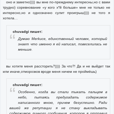
оно и заметно)))) вы мне по-прежднему интересны,но с вами
трудно) соревнование «у кого х*й больше» мне не только не
интересно,но и однозначно сулит проигрыш)))) не того я
хотела…
chuvadgi пишет:
Думаю Merkuce, единственный человек, который
знает что именно я ей написал, повеселилась не
меньше.
вы хотите меня рассторить?)))) За что?! Да и не выйдет так
или иначе,отморозков вроде меня ничем не проймёшь)
chuvadgi пишет:
Особенно, когда вы стали тыкать пальцем в
небо, пытаясь предугадать содержимое
написанного мною, причем безуспешно. Ради
вашей же репутации я не стану выкладывать
содержимое личного сообщения, которое я отправил