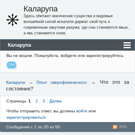
Каларупа
Здесь обитают магические существа и ведомые
волшебной силой искатели держат свой путь к
сокровенным закуткам разума, где сны становятся явью,
а явь становится сном.
Каларупа
Вы не вошли.
Пожалуйста, войдите или зарегистрируйтесь.
Блог
244
Форум
Пользователи
→
Что это за
Каларупа
→
Опыт сверхфизического
состояние?
Правила
Регистрация
Страницы
1
2
3
Далее
Чтобы отправить ответ, вы должны
войти
или
Вход
зарегистрироваться
Сообщения с 1 по 20 из 50
RSS