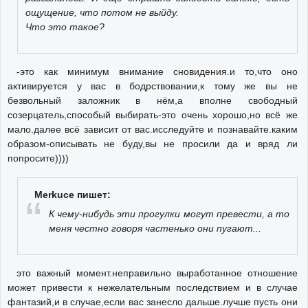
ощущение, что потом не выйду.
Что это такое?
-это как минимум внимание сновидения.и то,что оно
активируется у вас в бодрствовании,к тому же вы не
безвольный заложник в нём,а вполне свободный
созерцатель,способый выбирать-это очень хорошо,но всё же
мало.далее всё зависит от вас.исследуйте и познавайте.каким
образом-описывать не буду,вы не просили да и вряд ли
попросите))))
Merkuce пишет:
К чему-нибудь эти прогулки могут превести, а то
меня честно говоря частенько они пугают...
это важный момент.неправильно выработанное отношение
может привести к нежелательным последствием и в случае
фантазий,и в случае,если вас занесло дальше.лучше пусть они