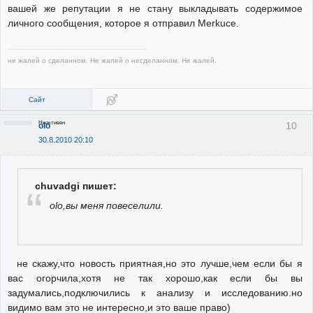
вашей же репутации я не стану выкладывать содержимое
личного сообщения, которое я отправил Merkuce.
не жалей о сделанном. Не жалей о несделанном. Не жалей.
Сайт
Неактивен
10
olo
30.8.2010 20:10
chuvadgi пишет:
olo,вы меня повеселили.
не скажу,что новость приятная,но это лучше,чем если бы я
вас огорчила,хотя не так хорошо,как если бы вы
задумались,подключились к анализу и исследованию.но
видимо вам это не интересно,и это ваше право)