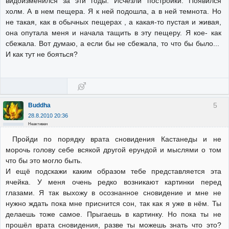
видоизменился за эти годы. Исчезли постройки. Появился
холм. А в нем пещера. Я к ней подошла, а в ней темнота. Но
не такая, как в обычных пещерах , а какая-то пустая и живая,
она опутала меня и начала тащить в эту пещеру. Я кое- как
сбежала. Вот думаю, а если бы не сбежала, то что бы было...
И как тут не бояться?
5
Buddha
28.8.2010 20:36
Неактивен
Пройди по порядку врата сновидения Кастанеды и не
морочь голову себе всякой другой ерундой и мыслями о том
что бы это могло быть.
И ещё подскажи каким образом тебе представляется эта
ячейка. У меня очень редко возникают картинки перед
глазами. Я так выхожу в осознанное сновидение и мне не
нужно ждать пока мне приснится сон, так как я уже в нём. Ты
делаешь тоже самое. Прыгаешь в картинку. Но пока ты не
прошёл врата сновидения, разве ты можешь знать что это?