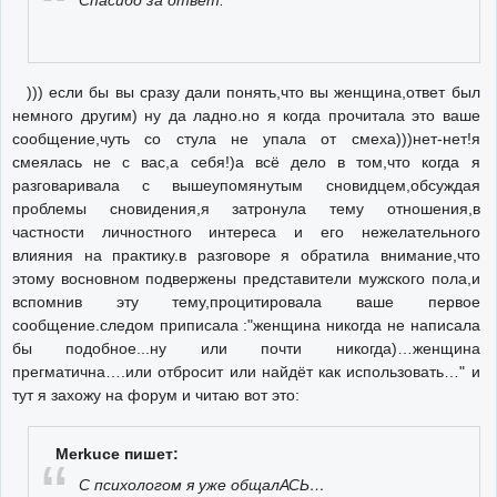
Спасибо за ответ.
))) если бы вы сразу дали понять,что вы женщина,ответ был
немного другим) ну да ладно.но я когда прочитала это ваше
сообщение,чуть со стула не упала от смеха)))нет-нет!я
смеялась не с вас,а себя!)а всё дело в том,что когда я
разговаривала с вышеупомянутым сновидцем,обсуждая
проблемы сновидения,я затронула тему отношения,в
частности личностного интереса и его нежелательного
влияния на практику.в разговоре я обратила внимание,что
этому восновном подвержены представители мужского пола,и
вспомнив эту тему,процитировала ваше первое
сообщение.следом приписала :"женщина никогда не написала
бы подобное...ну или почти никогда)…женщина
прегматична….или отбросит или найдёт как использовать…" и
тут я захожу на форум и читаю вот это:
Merkuce пишет:
С психологом я уже общалАСЬ…