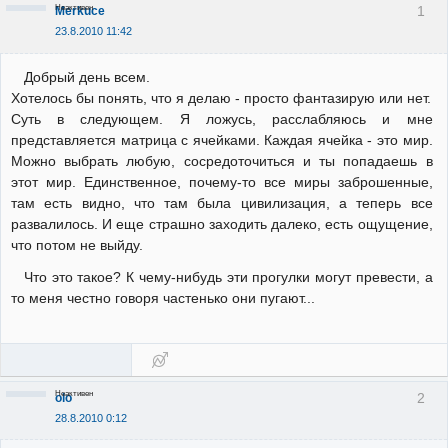
Неактивен
1
Merkuce
23.8.2010 11:42
Добрый день всем.
Хотелось бы понять, что я делаю - просто фантазирую или нет.
Суть в следующем. Я ложусь, расслабляюсь и мне
представляется матрица с ячейками. Каждая ячейка - это мир.
Можно выбрать любую, сосредоточиться и ты попадаешь в
этот мир. Единственное, почему-то все миры заброшенные,
там есть видно, что там была цивилизация, а теперь все
развалилось. И еще страшно заходить далеко, есть ощущение,
что потом не выйду.
Что это такое? К чему-нибудь эти прогулки могут превести, а
то меня честно говоря частенько они пугают...
Неактивен
2
olo
28.8.2010 0:12