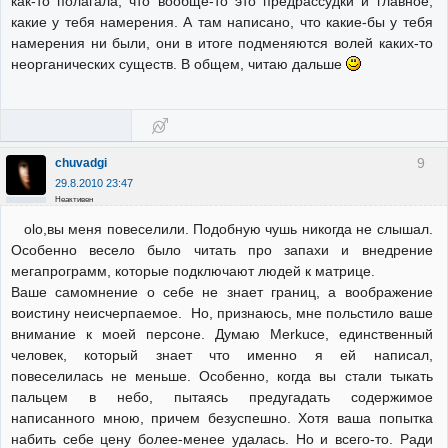
как-то полагала, что вообще-то это предрассудки и главное,
какие у тебя намерения. А там написано, что какие-бы у тебя
намерения ни были, они в итоге подменяются волей каких-то
неорганических существ. В общем, читаю дальше
9
chuvadgi
29.8.2010 23:47
Неактивен
olo,вы меня повеселили. Подобную чушь никогда не слышал.
Особенно весело было читать про запахи и внедрение
мегапрограмм, которые подключают людей к матрице.
Ваше самомнение о себе не знает границ, а воображение
воистину неисчерпаемое. Но, признаюсь, мне польстило ваше
внимание к моей персоне. Думаю Merkuce, единственный
человек, который знает что именно я ей написал,
повеселилась не меньше. Особенно, когда вы стали тыкать
пальцем в небо, пытаясь предугадать содержимое
написанного мною, причем безуспешно. Хотя ваша попытка
набить себе цену более-менее удалась. Но и всего-то. Ради