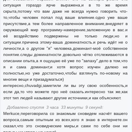
ситуация гораздо ярче выражена,и в то же время
скрыта,потому что вам даже не всегда нужно говорить что-
то,чтобы человек попал под ваше влияние.одно уже ваше
присутствие,а тем более направленное внимание,внедряет в
окружающий мир программу-намерение,заложенную в вас.и
её воздействию подвержены не только люди,но и
ситуации.причина этому-ваша доминатность.и речь идёт не о
личности,а о другом "я" человека.доминант-моё собственное
понятие.следы доминатности довольно чётко отслеживаются в
описании опыта,а я ощущаю её уже по "запаху".дело в том,что
я и сама доминант,и хотя вопрос изучен далеко не
полностью,но уже достаточно,чтобы взглянуть по-новому на
многие вещи и призадуматься)
интересно,chuvadgi,заметили ли вы эту свою особенность,и
если да,то что можете про неё сказать.интересно так же,как
этот тип людей называют другие источники,и как объясняют.
Добавлено спустя 3 часа 33 минуты 9 секунд:
Merkuce,переговорила со знакомым сновидем насчёт вашего
вопроса,самым опытным из всех,кого я знаю в интернете.он
сказал,что это сновидческие миры,и сами по себе они ни
пользы,ни угрозы не несут)