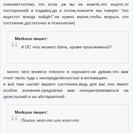
поможет.потому что если уж вы не знаете,что ищите,то
посторонний и подавну.да и потом,помните как говорят "кто
ищет,тот всегда найдёт".не нужно магии,чтобы вскрыть это
состояние,достаточно и психологии)
Merkuce пишет:
А ОС что может дать, кроме приключений?
много чего может,и плохого и хорошего.не думаю,что вам
стоит лезть туда с неопределённостью в мотивациях.
и всё таки насчёт вашего состояния,ведь для вас оно имеет
особое значение,предлагаю вам сконцентривоваться на
цели,пускай и на абстарактной-
Merkuce пишет:
Поиски чего-то или кого-то.