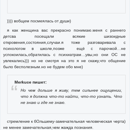
)))) вобщем посмеялась от души)
я как женщина вас прекрасно понимаю.меня с раннего
детсва посещали всякие шизоидные
откровения,состояния,случаи.я тоже разговаривала с
психологом в школе,позже ещё с парочкой…не
успокоилась,обратилась с психиатрам…увы,но они ОС не
увлекались))) но не смотря на это я не скажу,что общение
было бесполезным.но не будем обо мне)
Merkuce пишет:
Но чем дольше я живу, тем сильнее ощущении,
что я должна что-то найти, что-то узнать. Что
не знаю и где не знаю.
стремление к бОльшему-замечательная человеческая черта)
не менее замечательная,чем жажда познания.