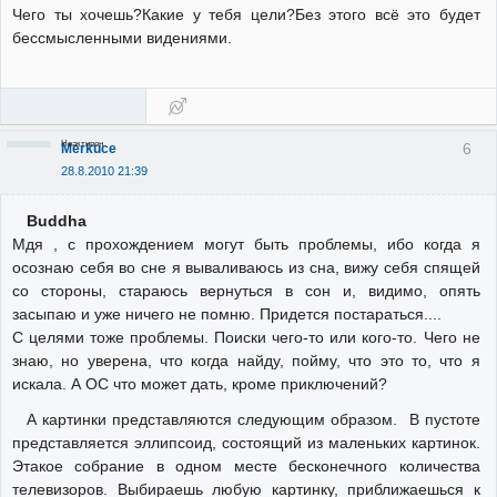
Чего ты хочешь?Какие у тебя цели?Без этого всё это будет
бессмысленными видениями.
Неактивен
6
Merkuce
28.8.2010 21:39
Buddha
Мдя , с прохождением могут быть проблемы, ибо когда я
осознаю себя во сне я вываливаюсь из сна, вижу себя спящей
со стороны, стараюсь вернуться в сон и, видимо, опять
засыпаю и уже ничего не помню. Придется постараться....
С целями тоже проблемы. Поиски чего-то или кого-то. Чего не
знаю, но уверена, что когда найду, пойму, что это то, что я
искала. А ОС что может дать, кроме приключений?
А картинки представляются следующим образом. В пустоте
представляется эллипсоид, состоящий из маленьких картинок.
Этакое собрание в одном месте бесконечного количества
телевизоров. Выбираешь любую картинку, приближаешься к