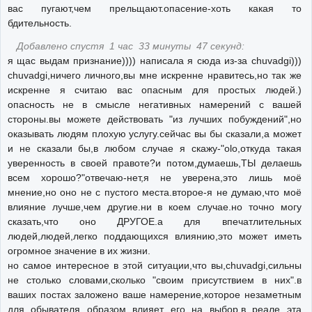
вас пугают,чем прельщают.опасение-хоть какая то
бдительность.
Добавлено спустя 1 час 33 минуты 47 секунд:
я щас выдам признание)))) написала я сюда из-за chuvadgi)))
chuvadgi,ничего личного,вы мне искренне нравитесь,но так же
искренне я считаю вас опасным для простых людей.)
опасность не в смысле негативных намерений с вашей
стороны.вы можете действовать "из лучших побуждений",но
оказывать людям плохую услугу.сейчас вы бы сказали,а может
и не сказали бы,в любом случае я скажу-"olo,откуда такая
уверенность в своей правоте?и потом,думаешь,ТЫ делаешь
всем хорошо?"отвечаю-нет,я не уверена,это лишь моё
мнение,но оно не с пустого места.второе-я не думаю,что моё
влияние лучше,чем другие.ни в коем случае.но точно могу
сказать,что оно ДРУГОЕ.а для впечатлительных
людей,людей,легко поддающихся влиянию,это может иметь
огромное значение в их жизни.
но самое интересное в этой ситуации,что вы,chuvadgi,сильны
не столько словами,сколько "своим присутствием в них".в
ваших постах заложено ваше намерение,которое незаметным
для обывателя образом влияет его на выбор.в реале эта