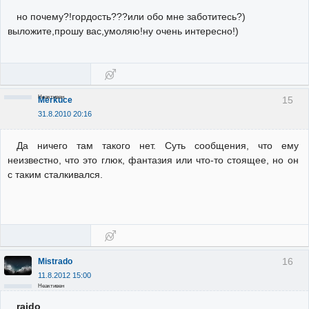
но почему?!гордость???или обо мне заботитесь?)
выложите,прошу вас,умоляю!ну очень интересно!)
Неактивен
15
Merkuce
31.8.2010 20:16
Да ничего там такого нет. Суть сообщения, что ему
неизвестно, что это глюк, фантазия или что-то стоящее, но он
с таким сталкивался.
16
Mistrado
11.8.2012 15:00
Неактивен
raido