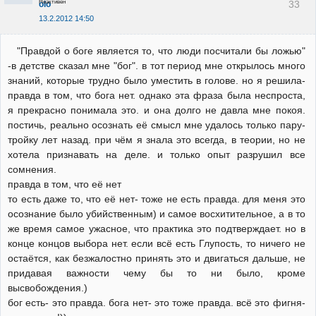
Неактивен
33
olo
13.2.2012 14:50
"Правдой о боге является то, что люди посчитали бы ложью"
-в детстве сказал мне "бог". в тот период мне открылось много
знаний, которые трудно было уместить в голове. но я решила-
правда в том, что бога нет. однако эта фраза была неспроста,
я прекрасно понимала это. и она долго не давла мне покоя.
постичь, реально осознать её смысл мне удалось только пару-
тройку лет назад. при чём я знала это всегда, в теории, но не
хотела признавать на деле. и только опыт разрушил все
сомнения.
правда в том, что её нет
то есть даже то, что её нет- тоже не есть правда. для меня это
осознание было убийственным) и самое восхитительное, а в то
же время самое ужасное, что практика это подтверждает. но в
конце концов выбора нет. если всё есть Глупость, то ничего не
остаётся, как безжалостно принять это и двигаться дальше, не
придавая важности чему бы то ни было, кроме
высвобождения.)
бог есть- это правда. бога нет- это тоже правда. всё это фигня-