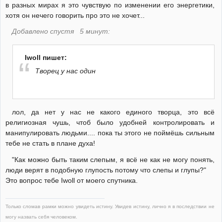
в разных мирах я это чувствую по изменении его энергетики,
хотя он нечего говорить про это не хочет...
Добавлено спустя 5 минут:
Iwoll пишет:
Творец у нас один
лол, да нет у нас не какого единого творца, это всё
религиозная чушь, чтоб было удобней контролировать и
манипулировать людьми.... пока ты этого не поймёшь сильным
тебе не стать в плане духа!
"Как можно быть таким слепым, я всё не как не могу понять,
люди верят в подобную глупость потому что слепы и глупы?"
Это вопрос тебе Iwoll от моего спутника.
Только сломав рамки можно увидеть истину. Увидев истину, лично я в последствии не
могу назвать себя человеком.