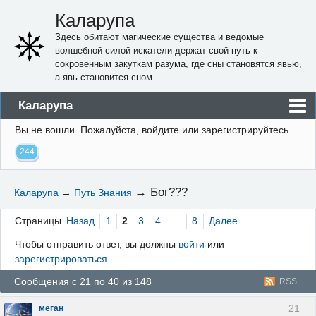
Каларупа
Здесь обитают магические существа и ведомые
волшебной силой искатели держат свой путь к
сокровенным закуткам разума, где сны становятся явью,
а явь становится сном.
Каларупа
Вы не вошли.
Пожалуйста, войдите или зарегистрируйтесь.
Блог
244
Форум
Пользователи
→
Бог???
Каларупа
→
Путь Знания
Правила
Страницы
Назад
1
2
3
4
…
8
Далее
Регистрация
Чтобы отправить ответ, вы должны
войти
или
зарегистрироваться
Вход
Сообщения с 21 по 40 из 148
RSS
21
меган