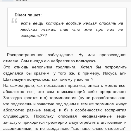
Неактивен
Direct пишет:
есть вещи которые вообще нельзя описать на
людских языках, так что мне про них не
говорить???
Распространенное заблуждение. Ну или превосходная
отмазка. Сам иногда ею небрезгливо пользуюсь.
Это отнюдь непопытка троллинга. Хотел бы потроллить
отделался бы кратким: у того же, к примеру, Иисуса али
Шакъямуни получалось, так почему у вас нет?
На самом деле, как показывает практика, описать можно все,
абсолютно все, что сам описывающий себе представляет.
Загвоздка кроется в а) терминологии (ну не разработана она,
что поделаешь и зачастую под одним и тем же термином живут
абсолютно разные вещи), и б) в особенностях восприятия
слушающего. Поскольку описывая неодназначные вещи
зачастую приходится чрезмерно злоупотреблять аллюзиями и
ассоциациями, то не всегда ясно "как наше слово отзовется".