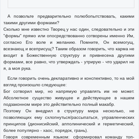
А позвольте предварительно полюбопытствовать, какими
такими другими формами?
Сколько мне известно Творец у нас один, следовательно и эти
"формы" прямо или опосредствованно сотворены именно Им,
согласно Его воле и желанию. Помните, Он всемогущ,
всезнающ и всеприсущ? Таким образом говорить, что карма не
входит в Божественную структуру и привнесена другими
формами, все равно, что утверждать - утрирую - что ударил не
я, а моя рука.
Если говорить очень декларативно и конспективно, то на мой
взгляд произошло следующее:
Бог сотворил мир, но напрямую управлять им не может.
Абсолютное существо живущее и действующее в нашем
подзаконном мире это действительно полный макабр.
Поэтому Он внедрил в структуру мира несколько, не
позволяющих ему схлопнуться/рассыпаться, управленческих
принципов (дионисийский, апполинический и герметический,
более популярно - хаос, порядок, грань).
Говоря современным языком: сформировал команду топ-