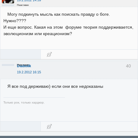
19.2.2012 14:59
Неактивен
Могу подкинуть мысль как поискать правду о боге.
Нужно????
И еще вопрос. Какая на этом форуме теория поддерживается,
эволюционизм или креационизм?
Неактивен
40
Diabolik
19.2.2012 16:15
Я все под держиваю) если они все недоказаны
Только рок, только хардкор.