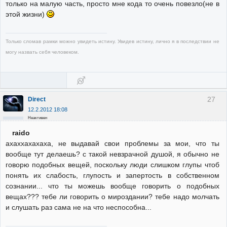
только на малую часть, просто мне кода то очень повезло(не в
этой жизни)
Только сломав рамки можно увидеть истину. Увидев истину, лично я в последствии не
могу назвать себя человеком.
27
Direct
12.2.2012 18:08
Неактивен
raido
ахаххахахаха, не выдавай свои проблемы за мои, что ты
вообще тут делаешь? с такой невзрачной душой, я обычно не
говорю подобных вещей, поскольку люди слишком глупы чтоб
понять их слабость, глупость и запертость в собственном
сознании... что ты можешь вообще говорить о подобных
вещах??? тебе ли говорить о мироздании? тебе надо молчать
и слушать раз сама не на что неспособна...