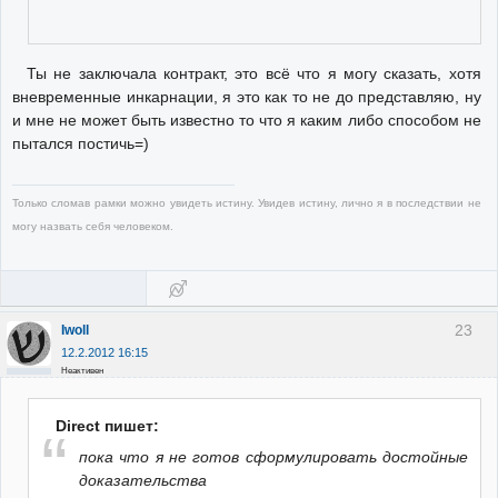
Ты не заключала контракт, это всё что я могу сказать, хотя
вневременные инкарнации, я это как то не до представляю, ну
и мне не может быть известно то что я каким либо способом не
пытался постичь=)
Только сломав рамки можно увидеть истину. Увидев истину, лично я в последствии не
могу назвать себя человеком.
23
Iwoll
12.2.2012 16:15
Неактивен
Direct пишет:
пока что я не готов сформулировать достойные
доказательства