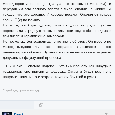
менеджеров управленцев (да, да, тех же самых мелахим), и
передав им всю полноту власти в мире, свалил на Ибицу. "И
увидев, что это хорошо. И хорошо весьма. Опочил от трудов
своих..." (с) по памяти.
Ну а те, не будь дураки, личного удобства ради, тут же
перекроили изрядную часть реальности под себя, внедрив в
том числе и кармические заморочки.
Но поскольку Бог всеведущ, то не знать об этом, Он просто не
может, следовательно все прекрасно вписывается в его
планиметрию событий. Ну или хотя бы не выбивается за рамки
допустимых флуктуаций процесса.
PS Я очень сильно надеюсь, что С.К.Иванову как нибудь в
кошмарном сне приснится дедушка Оккам и будет всю ночь
напролет гонять его с остро отточеной бритвой в руках.
Старый дед лучше новых двух
31
Direct