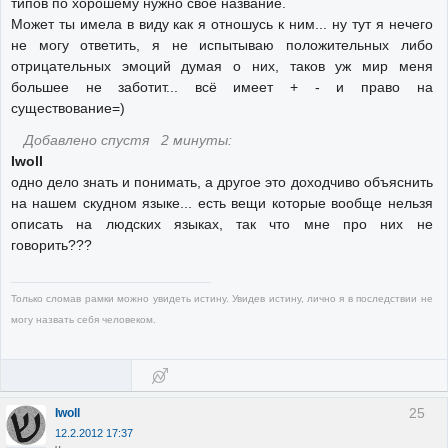
типов по хорошему нужно своё название.
Может ты имела в виду как я отношусь к ним... ну тут я нечего
не могу ответить, я не испытываю положительных либо
отрицательных эмоций думая о них, таков уж мир меня
большее не заботит... всё имеет + - и право на
существование=)
Добавлено спустя 2 минуты:
Iwoll
одно дело знать и понимать, а другое это доходчиво объяснить
на нашем скудном языке... есть вещи которые вообще нельзя
описать на людских языках, так что мне про них не
говорить???
Только сломав рамки можно увидеть истину. Увидев истину, лично я в последствии не
могу назвать себя человеком.
25
Iwoll
12.2.2012 17:37