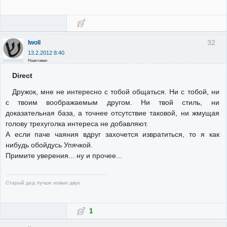
32
Iwoll
13.2.2012 8:40
Неактивен
Direct
Дружок, мне не интересно с тобой общаться. Ни с тобой, ни
с твоим воображаемым другом. Ни твой стиль, ни
доказательная база, а точнее отсутствие таковой, ни жмущая
голову трехуголка интереса не добавляют.
А если паче чаяния вдруг захочется извратиться, то я как
нибудь обойдусь Упячкой.
Примите уверения... ну и прочее...
Старый дед лучше новых двух
1