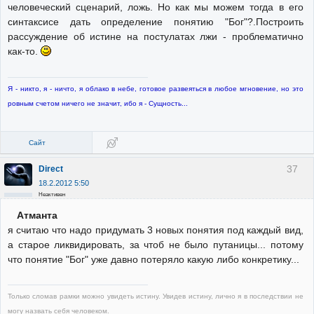
человеческий сценарий, ложь. Но как мы можем тогда в его
синтаксисе дать определение понятию "Бог"?.Построить
рассуждение об истине на постулатах лжи - проблематично
как-то.
Я - никто, я - ничто, я облако в небе, готовое развеяться в любое мгновение, но это
ровным счетом ничего не значит, ибо я - Сущность...
Сайт
37
Direct
18.2.2012 5:50
Неактивен
Атманта
я считаю что надо придумать 3 новых понятия под каждый вид,
а старое ликвидировать, за чтоб не было путаницы... потому
что понятие "Бог" уже давно потеряло какую либо конкретику...
Только сломав рамки можно увидеть истину. Увидев истину, лично я в последствии не
могу назвать себя человеком.