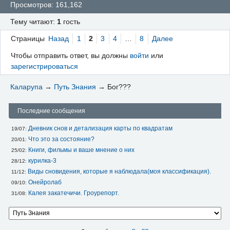
Просмотров: 161,162
Тему читают:
1
гость
Страницы
Назад
1
2
3
4
…
8
Далее
Чтобы отправить ответ, вы должны
войти
или
зарегистрироваться
Каларупа
→
Путь Знания
→
Бог???
Последние сообщения
Дневник снов и детализация карты по квадратам
19/07: 
Что это за состояние?
20/01: 
Книги, фильмы и ваше мнение о них
25/02: 
курилка-3
28/12: 
Виды сновидения, которые я наблюдала(моя классификация).
11/12: 
Онейролаб
09/10: 
Калея закатечичи. Гроурепорт.
31/08: 