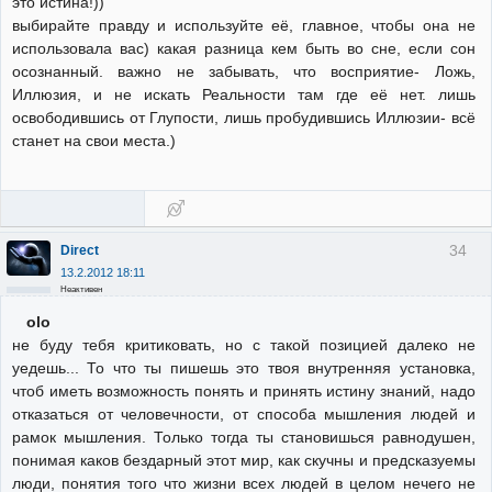
это истина!))
выбирайте правду и используйте её, главное, чтобы она не
использовала вас) какая разница кем быть во сне, если сон
осознанный. важно не забывать, что восприятие- Ложь,
Иллюзия, и не искать Реальности там где её нет. лишь
освободившись от Глупости, лишь пробудившись Иллюзии- всё
станет на свои места.)
34
Direct
13.2.2012 18:11
Неактивен
olo
не буду тебя критиковать, но с такой позицией далеко не
уедешь... То что ты пишешь это твоя внутренняя установка,
чтоб иметь возможность понять и принять истину знаний, надо
отказаться от человечности, от способа мышления людей и
рамок мышления. Только тогда ты становишься равнодушен,
понимая каков бездарный этот мир, как скучны и предсказуемы
люди, понятия того что жизни всех людей в целом нечего не