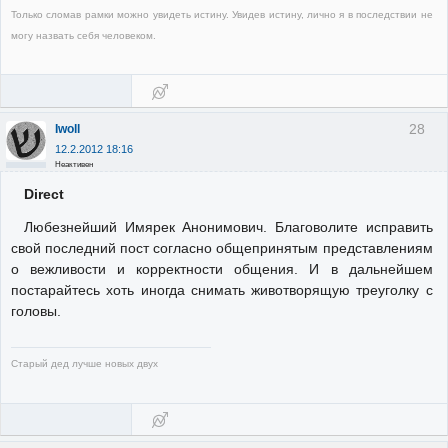
Только сломав рамки можно увидеть истину. Увидев истину, лично я в последствии не
могу назвать себя человеком.
28
Iwoll
12.2.2012 18:16
Неактивен
Direct
Любезнейший Имярек Анонимович. Благоволите исправить
свой последний пост согласно общепринятым представлениям
о вежливости и корректности общения. И в дальнейшем
постарайтесь хоть иногда снимать животворящую треуголку с
головы.
Старый дед лучше новых двух