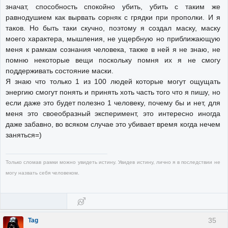
значат, способность спокойно убить, убить с таким же
равнодушием как вырвать сорняк с грядки при прополки. И я
таков. Но быть таки скучно, поэтому я создал маску, маску
моего характера, мышления, не ущербную но приближающую
меня к рамкам сознания человека, также в ней я не знаю, не
помню некоторые вещи поскольку помня их я не смогу
поддерживать состояние маски.
Я знаю что только 1 из 100 людей которые могут ощущать
энергию смогут понять и принять хоть часть того что я пишу, но
если даже это будет полезно 1 человеку, почему бы и нет, для
меня это своеобразный эксперимент, это интересно иногда
даже забавно, во всяком случае это убивает время когда нечем
заняться=)
Только сломав рамки можно увидеть истину. Увидев истину, лично я в последствии не
могу назвать себя человеком.
35
Tag