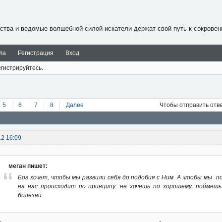
ства и ведомые волшебной силой искатели держат свой путь к сокровен
ла
Регистрация
Вход
гистрируйтесь.
5
6
7
8
Далее
Чтобы отправить отв
12 16:09
меган пишет:
Бог хочет, чтобы мы развили себя до подобия с Ним. А чтобы мы 
на нас происходит по принципу: не хочешь по хорошему, поймеш
болезни.