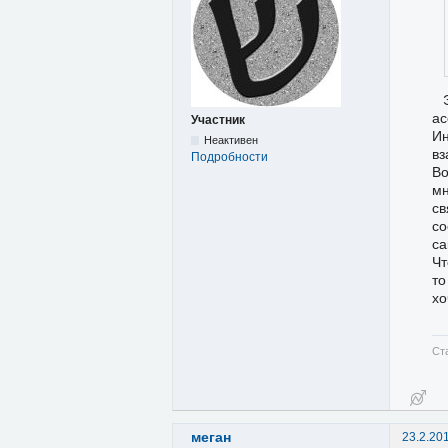
ас
Участник
И
Неактивен
вз
Подробности
Во
мн
св
со
са
Чт
то
хо
Ст
меган
23.2.20