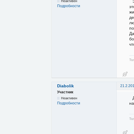
Неактивен
Подробности
эт
жи
де
лю
по
Да
бо
чт
То
Diabolik
21.2.20
Участник
Неактивен
на
Подробности
Тол