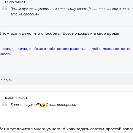
raido пишет:
Зачем мучить и учить, тех кто в силу своих физиологических и псих
это не способен
В том все и дело, что способны. Все, но каждый в свое время.
- никто, я - ничто, я облако в небе, готовое развеяться в любое мгновение, но это
щность...
12 20:54
меган пишет:
Конечно, нужно!!!
Очень интересно!
Вот я тут почитал много умного. А хочу задать совсем простой вопр