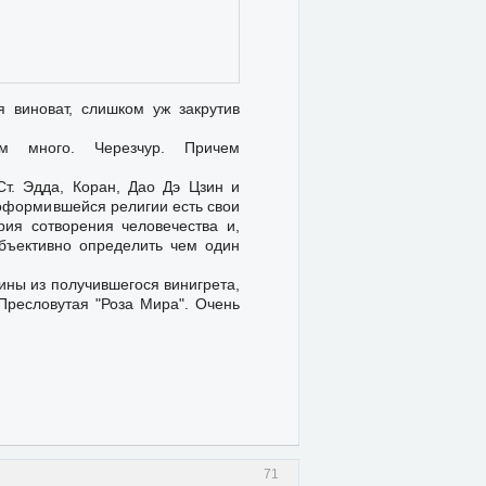
я виноват, слишком уж закрутив
 много. Черезчур. Причем
Ст. Эдда, Коран, Дао Дэ Цзин и
 оформившейся религии есть свои
рия сотворения человечества и,
объективно определить чем один
тины из получившегося винигрета,
Пресловутая "Роза Мира". Очень
71