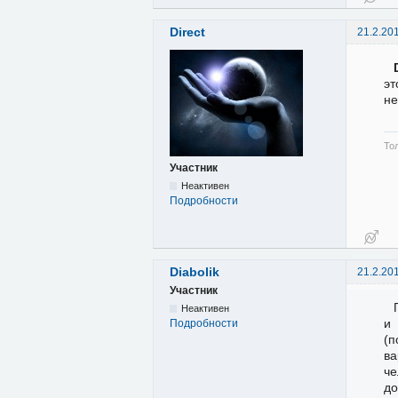
Direct
21.2.20
эт
не
То
Участник
Неактивен
Подробности
Diabolik
21.2.20
Участник
Неактивен
и 
Подробности
(п
ва
че
до