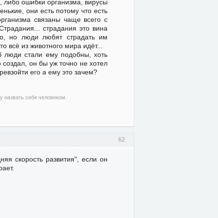
, либо ошибки организма, вирусы
енькие, они есть потому что есть
организма связаны чаще всего с
традания... страдания это вина
по, но люди любят страдать им
о всё из животного мира идёт...
б люди стали ему подобны, хоть
 создал, он бы уж точно не хотел
ревзойти его а ему это зачем?
гу назвать себя человеком.
62
няя скорость развития", если он
рает.