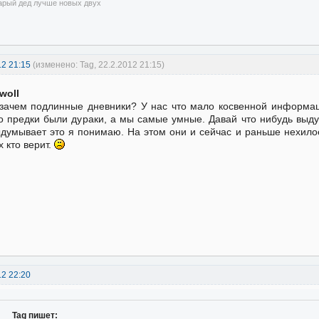
арый дед лучше новых двух
12 21:15
(изменено: Tag, 22.2.2012 21:15)
Iwoll
зачем подлинные дневники? У нас что мало косвенной информац
о предки были дураки, а мы самые умные. Давай что нибудь выд
думывает это я понимаю. На этом они и сейчас и раньше нехил
х кто верит.
12 22:20
Tag пишет: