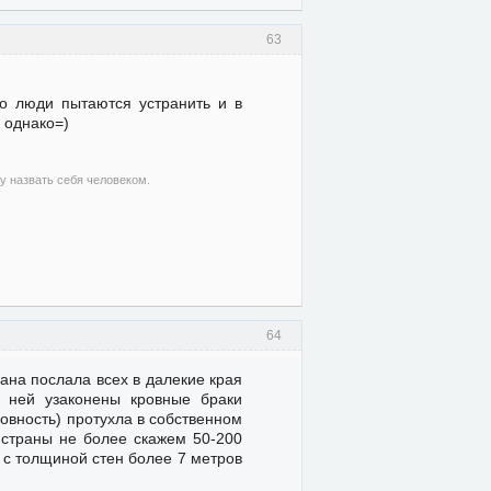
63
что люди пытаются устранить и в
 однако=)
гу назвать себя человеком.
64
рана послала всех в далекие края
в ней узаконены кровные браки
овность) протухла в собственном
 страны не более скажем 50-200
 с толщиной стен более 7 метров