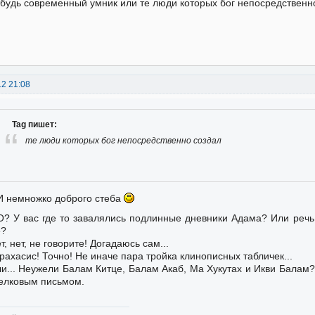
будь современный умник или те люди которых бог непосредственн
12 21:08
Tag пишет:
те люди которых бог непосредственно создал
И немножко доброго стеба
О? У вас где то завалялись подлинные дневники Адама? Или речь
е?
т, нет, не говорите! Догадаюсь сам...
рахасис! Точно! Не иначе пара тройка клинописных табличек...
и... Неужели Балам Китце, Балам Акаб, Ма Хукутах и Икви Балам?
елковым письмом.