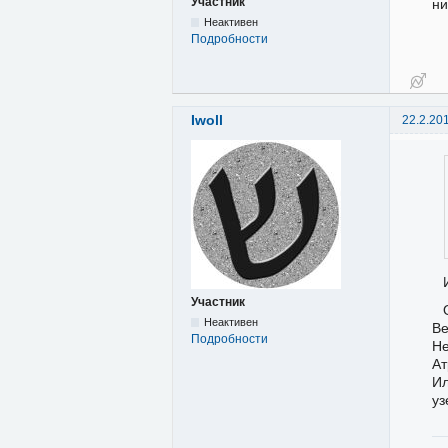
Участник
ни
Неактивен
Подробности
Iwoll
22.2.20
Участник
Неактивен
В
Подробности
Не
Ат
Ил
уз