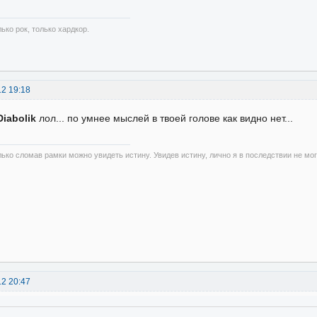
ько рок, только хардкор.
12 19:18
Diabolik
лол... по умнее мыслей в твоей голове как видно нет...
лько сломав рамки можно увидеть истину. Увидев истину, лично я в последствии не мо
12 20:47