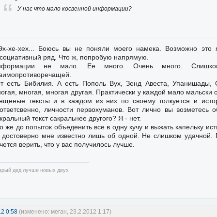
У нас что мало косвенной информации?
Эх-хе-хех... Боюсь вы не поняли моего намека. Возможно это 
социативный ряд. Что ж, попробую напрямую.
нформации не мало. Ее много. Очень много. Слишком
аимопротиворечащей.
т есть Бибилия. А есть Пополь Вух, Зенд Авеста, Упанишады, 
огая, многая, многая другая. Практически у каждой мало мальски
ященые тексты и в каждом из них по своему толкуется и исто
ответсвенно, личности первохуманов. Вот лично вы возметесь 
кральный текст сакральнее другого? Я - нет.
о же до попыток объеденить все в одну кучу и выжать капельку ис
 достоверно мне известно лишь об одной. Не слишком удачной. 
чется верить, что у вас получилось лучше.
арый дед лучше новых двух
12 0:58
(изменено: меган, 23.2.2012 1:17)