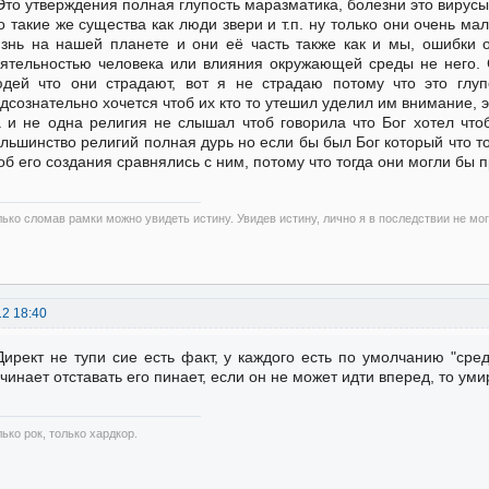
Это утверждения полная глупость маразматика, болезни это вирусы
о такие же существа как люди звери и т.п. ну только они очень мал
знь на нашей планете и они её часть также как и мы, ошибки 
ятельностью человека или влияния окружающей среды не него. С
дей что они страдают, вот я не страдаю потому что это глу
дсознательно хочется чтоб их кто то утешил уделил им внимание, эт
 и не одна религия не слышал чтоб говорила что Бог хотел что
льшинство религий полная дурь но если бы был Бог который что то
об его создания сравнялись с ним, потому что тогда они могли бы п
лько сломав рамки можно увидеть истину. Увидев истину, лично я в последствии не мо
12 18:40
Директ не тупи сие есть факт, у каждого есть по умолчанию "сред
чинает отставать его пинает, если он не может идти вперед, то уми
ько рок, только хардкор.