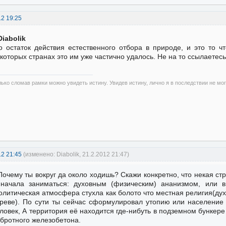
12 19:25
Diabolik
о остаток действия естественного отбора в природе, и это то 
которых странах это им уже частично удалось. Не на то ссылаетесь
лько сломав рамки можно увидеть истину. Увидев истину, лично я в последствии не мо
12 21:45
(изменено: Diabolik, 21.2.2012 21:47)
Почему ты вокруг да около ходишь? Скажи конкретно, что некая ст
начала заниматься: духовным (физическим) ананизмом, или 
олитическая атмосфера стухла как болото что местная религия(дух
реве). По сути ты сейчас сформулировал утопию или население
ловек, А территория её находится где-нибуть в подземном бункере
бротного железобетона.