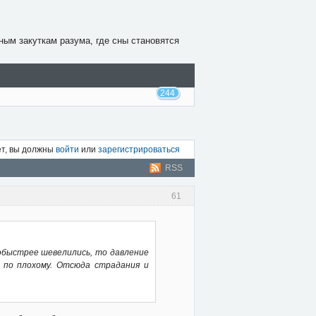
ным закуткам разума, где сны становятся
244
ет, вы должны
войти
или
зарегистрироваться
RSS
61
побыстрее шевелились, то давление
ь по плохому. Отсюда страдания и