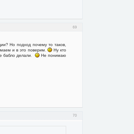
69
ии? Но подход почему то таков,
умаем и в это поверим.
Ну кто
ое бабло делали.
Не понимаю
70