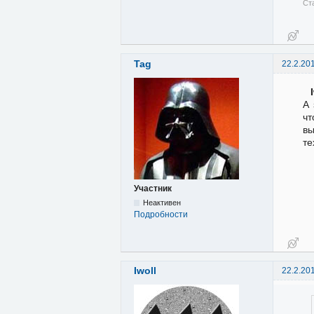
Ст
Tag
22.2.20
А 
чт
вы
те
Участник
Неактивен
Подробности
Iwoll
22.2.20