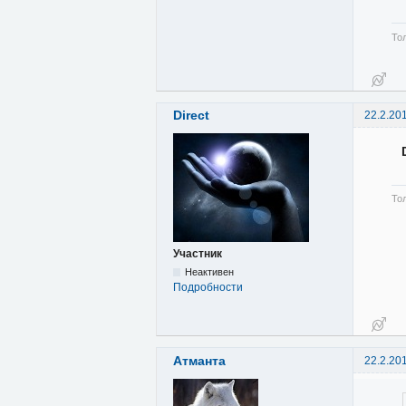
Тол
Direct
22.2.20
То
Участник
Неактивен
Подробности
Атманта
22.2.20