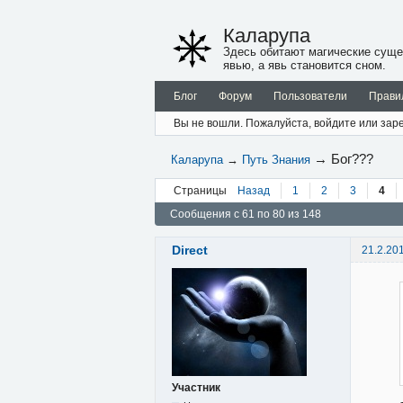
Каларупа
Здесь обитают магические суще
явью, а явь становится сном.
Блог
Форум
Пользователи
Прави
Вы не вошли.
Пожалуйста, войдите или заре
→
Бог???
Каларупа
→
Путь Знания
Страницы
Назад
1
2
3
4
Сообщения с 61 по 80 из 148
Direct
21.2.20
Участник