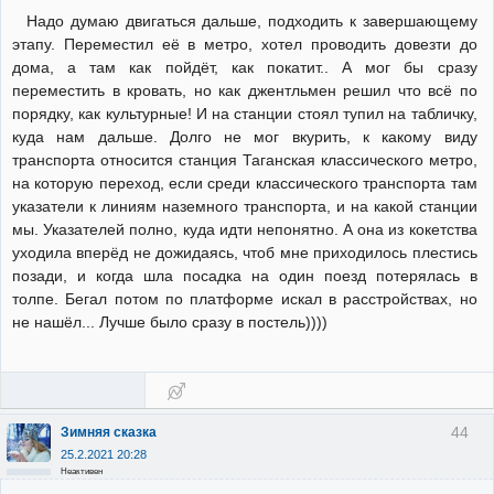
Надо думаю двигаться дальше, подходить к завершающему
этапу. Переместил её в метро, хотел проводить довезти до
дома, а там как пойдёт, как покатит.. А мог бы сразу
переместить в кровать, но как джентльмен решил что всё по
порядку, как культурные! И на станции стоял тупил на табличку,
куда нам дальше. Долго не мог вкурить, к какому виду
транспорта относится станция Таганская классического метро,
на которую переход, если среди классического транспорта там
указатели к линиям наземного транспорта, и на какой станции
мы. Указателей полно, куда идти непонятно. А она из кокетства
уходила вперёд не дожидаясь, чтоб мне приходилось плестись
позади, и когда шла посадка на один поезд потерялась в
толпе. Бегал потом по платформе искал в расстройствах, но
не нашёл... Лучше было сразу в постель))))
44
Зимняя сказка
25.2.2021 20:28
Неактивен