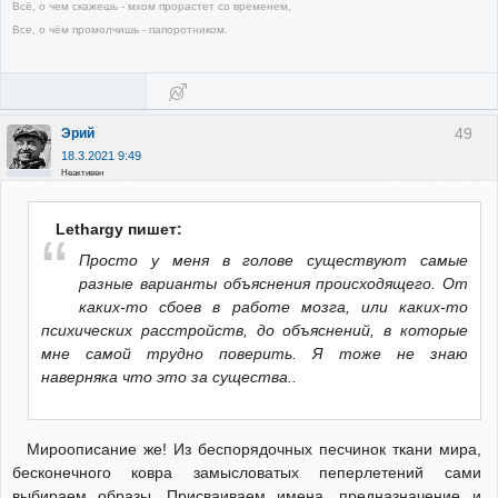
Всё, о чем скажешь - мхом прорастет со временем,
Все, о чём промолчишь - папоротником.
49
Эрий
18.3.2021 9:49
Неактивен
Lethargy пишет:
Просто у меня в голове существуют самые
разные варианты объяснения происходящего. От
каких-то сбоев в работе мозга, или каких-то
психических расстройств, до объяснений, в которые
мне самой трудно поверить. Я тоже не знаю
наверняка что это за существа..
Мироописание же! Из беспорядочных песчинок ткани мира,
бесконечного ковра замысловатых пеперлетений сами
выбираем образы. Присваиваем имена, предназначение и