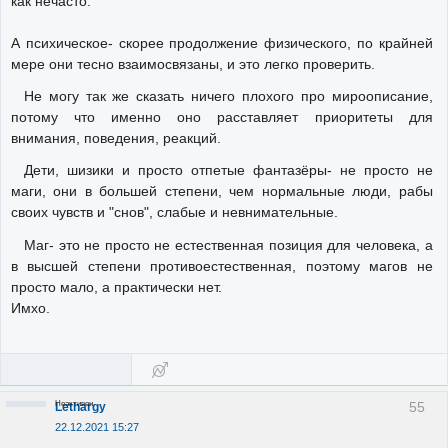
как нечасто.
А психическое- скорее продолжение физического, по крайней
мере они тесно взаимосвязаны, и это легко проверить.
Не могу так же сказать ничего плохого про мироописание,
потому что именно оно расставляет приоритеты для
внимания, поведения, реакций.
Дети, шизики и просто отпетые фантазёры- не просто не
маги, они в большей степени, чем нормальные люди, рабы
своих чувств и "снов", слабые и невнимательные.
Маг- это не просто не естественная позиция для человека, а
в высшей степени противоестественная, поэтому магов не
просто мало, а практически нет.
Имхо.
Неактивен
55
Lethargy
22.12.2021 15:27