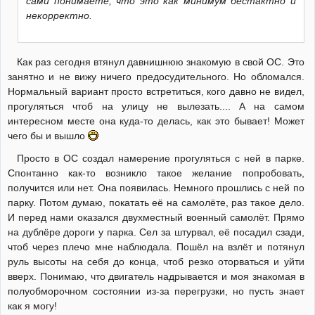
сами понимаете, что это как минимум бестактно и
некорректно.
Как раз сегодня втянул давнишнюю знакомую в свой ОС. Это
занятно и не вижу ничего предосудительного. Но обломался.
Нормальный вариант просто встретиться, кого давно не видел,
прогуляться чтоб на улицу не вылезать.... А на самом
интересном месте она куда-то делась, как это бывает! Может
чего бы и вышло
Просто в ОС создал намерение прогуляться с ней в парке.
Спонтанно как-то возникло такое желание попробовать,
получится или нет. Она появилась. Немного прошлись с ней по
парку. Потом думаю, покатать её на самолёте, раз такое дело.
И перед нами оказался двухместный военный самолёт. Прямо
на дублёре дороги у парка. Сел за штурвал, её посадил сзади,
чтоб через плечо мне наблюдала. Пошёл на взлёт и потянул
руль высоты на себя до конца, чтоб резко оторваться и уйти
вверх. Понимаю, что двигатель надрывается и моя знакомая в
полуобморочном состоянии из-за перегрузки, но пусть знает
как я могу!