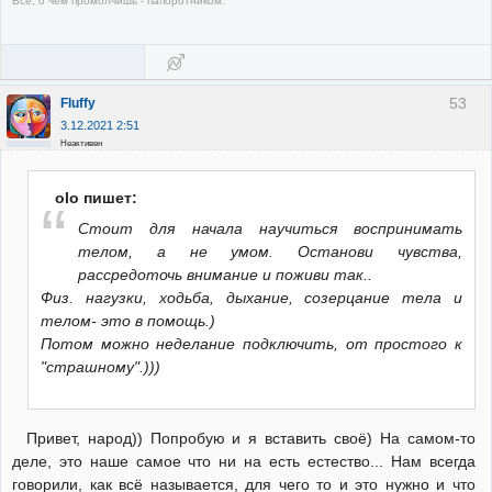
Все, о чём промолчишь - папоротником.
53
Fluffy
3.12.2021 2:51
Неактивен
olo пишет:
Стоит для начала научиться воспринимать
телом, а не умом. Останови чувства,
рассредоточь внимание и поживи так..
Физ. нагузки, ходьба, дыхание, созерцание тела и
телом- это в помощь.)
Потом можно неделание подключить, от простого к
"страшному".)))
Привет, народ)) Попробую и я вставить своё) На самом-то
деле, это наше самое что ни на есть естество... Нам всегда
говорили, как всё называется, для чего то и это нужно и что