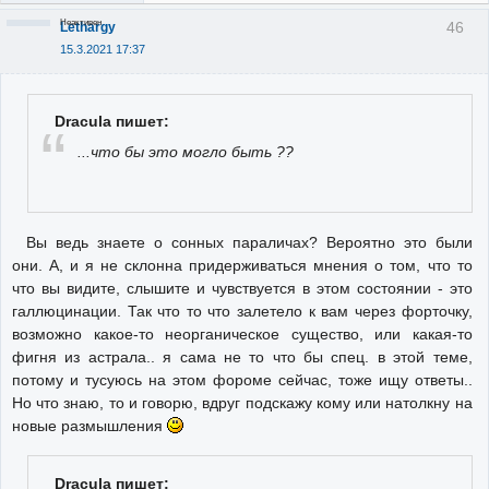
Неактивен
46
Lethargy
15.3.2021 17:37
Dracula пишет:
...что бы это могло быть ??
Вы ведь знаете о сонных параличах? Вероятно это были
они. А, и я не склонна придерживаться мнения о том, что то
что вы видите, слышите и чувствуется в этом состоянии - это
галлюцинации. Так что то что залетело к вам через форточку,
возможно какое-то неорганическое существо, или какая-то
фигня из астрала.. я сама не то что бы спец. в этой теме,
потому и тусуюсь на этом фороме сейчас, тоже ищу ответы..
Но что знаю, то и говорю, вдруг подскажу кому или натолкну на
новые размышления
Dracula пишет: