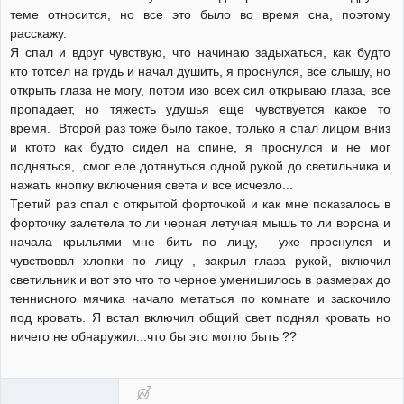
теме относится, но все это было во время сна, поэтому
расскажу.
Я спал и вдруг чувствую, что начинаю задыхаться, как будто
кто тотсел на грудь и начал душить, я проснулся, все слышу, но
открыть глаза не могу, потом изо всех сил открываю глаза, все
пропадает, но тяжесть удушья еще чувствуется какое то
время. Второй раз тоже было такое, только я спал лицом вниз
и ктото как будто сидел на спине, я проснулся и не мог
подняться, смог еле дотянуться одной рукой до светильника и
нажать кнопку включения света и все исчезло...
Третий раз спал с открытой форточкой и как мне показалось в
форточку залетела то ли черная летучая мышь то ли ворона и
начала крыльями мне бить по лицу, уже проснулся и
чувствоввл хлопки по лицу , закрыл глаза рукой, включил
светильник и вот это что то черное уменишилось в размерах до
теннисного мячика начало метаться по комнате и заскочило
под кровать. Я встал включил общий свет поднял кровать но
ничего не обнаружил...что бы это могло быть ??