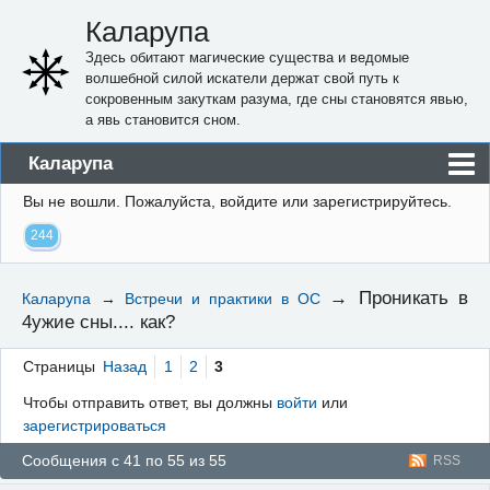
Каларупа
Здесь обитают магические существа и ведомые
волшебной силой искатели держат свой путь к
сокровенным закуткам разума, где сны становятся явью,
а явь становится сном.
Каларупа
Вы не вошли.
Пожалуйста, войдите или зарегистрируйтесь.
Блог
244
Форум
Пользователи
→
Проникать в
Каларупа
→
Встречи и практики в ОС
4ужие сны.... как?
Правила
Регистрация
Страницы
Назад
1
2
3
Чтобы отправить ответ, вы должны
войти
или
Вход
зарегистрироваться
Сообщения с 41 по 55 из 55
RSS