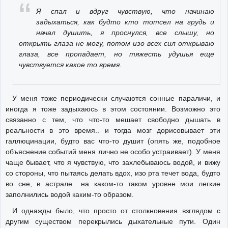
Я спал и вдруг чувствую, что начинаю
задыхаться, как будто кто тотсел на грудь и
начал душить, я проснулся, все слышу, но
открыть глаза не могу, потом изо всех сил открываю
глаза, все пропадает, но тяжесть удушья еще
чувствуется какое то время.
У меня тоже периодически случаются сонные параличи, и
иногда я тоже задыхаюсь в этом состоянии. Возможно это
связанно с тем, что что-то мешает свободно дышать в
реальности в это время.. и тогда мозг дорисовывает эти
галлюцинации, будто вас что-то душит (опять же, подобное
объяснение событий меня лично не особо устраивает). У меня
чаще бывает, что я чувствую, что захлебываюсь водой, и вижу
со стороны, что пытаясь делать вдох, изо рта течет вода, будто
во сне, в астрале.. на каком-то таком уровне мои легкие
заполнились водой каким-то образом.
И однажды было, что просто от столкновения взглядом с
другим существом перекрылись дыхательные пути. Один