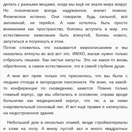
делать с разными вещами, когда мы ещё не знали мира вокруг.
Но психическое всегда надуманное, значит ложное.
Физическое истинно. Они говорили, будь сильной, всё
запоминай, не теряйся. А нам хотелось быть просто
вниманием как пространство, боялись вступить в мир, это
естественное нежелание быть втянутой, боязнь нового,
запутаться и погрязнуть в этом.
Потом сложилось что называется мироописанием и мы
оказались втянуты во всё вот это. ИМХО, магам нужно только
отбросить лишнее. Как листья капусты. Это не какое-то вновь
обретённое, а самое естественное, что в самой глубине души.
А мне вот прям только что приснилось, что мы были с
людьми отсюда в загородном пансионате. Не знаю, на какой-
то конференции по сновидению, кажется. Помню только
главный корпус, где мы обитались в основном, справа вроде
больнички как медицинский корпус, что ли, а за ними
очаровательный сосновый лес. И вот ещё правее я наткнулась
на недостроенное здание.
Небольшой дом в несколько этажей, везде стройматериалы
и хлам на полу. А внизу пустой зал и много квадратных