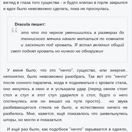
взгляд в глаза того существа - и будто клапан в горле закрылся
и вдох было невозможно сделать, пока не проснулась.
Dracula пишет:
это что то черное уменишилось в размерах до
теннисного мячика начало метаться по комнате
и заскочило под кровать. Я встал включил общий
свет поднял кровать но ничего не обнаружил
У меня было, что это "нечто", существо, или энергия..
непонятно, было невозможно разобрать. Так вот это "нечто"
после сонного паралича, когда я подниматься с кровати стала,
оно кинулось в окно и я услышала удар (перед окном стоит
стол и стул и этот стул ударился о стол, будто о него
споткнулись или он мешал на пути просто).. но звука
разбивающегося стекла не было, и естественно ничего не
разбилось. Мне, кажется, ещё показалось что шевельнулись
шторы, но могло и показаться.
И ещё раз было, как подобное "нечто" зарывается в одеяло,