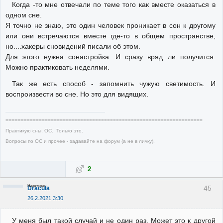
Когда -то мне отвечали по теме того как вместе оказаться в
одном сне.
Я точно не знаю, это один человек проникает в сон к другому
или они встречаются вместе где-то в общем пространстве,
но....хакеры сновидений писали об этом.
Для этого нужна сонастройка. И сразу вряд ли получится.
Можно практиковать неделями.
Так же есть способ - запомнить чужую светимость. И
воспроизвести во сне. Но это для видящих.
==================================================================
Практикую сны, ОС. Только это.
Вопросы по ОС и прочее - задавайте на форум (а не в личку).
2
Неактивен
45
Dracula
26.2.2021 3:30
У меня был такой случай и не один раз. Может это к другой