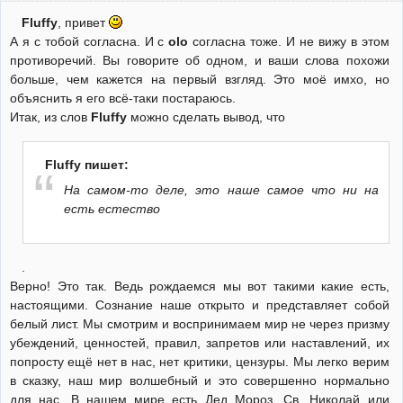
Fluffy
, привет
А я с тобой согласна. И с
olo
согласна тоже. И не вижу в этом
противоречий. Вы говорите об одном, и ваши слова похожи
больше, чем кажется на первый взгляд. Это моё имхо, но
объяснить я его всё-таки постараюсь.
Итак, из слов
Fluffy
можно сделать вывод, что
Fluffy пишет:
На самом-то деле, это наше самое что ни на
есть естество
.
Верно! Это так. Ведь рождаемся мы вот такими какие есть,
настоящими. Сознание наше открыто и представляет собой
белый лист. Мы смотрим и воспринимаем мир не через призму
убеждений, ценностей, правил, запретов или наставлений, их
попросту ещё нет в нас, нет критики, цензуры. Мы легко верим
в сказку, наш мир волшебный и это совершенно нормально
для нас. В нашем мире есть Дед Мороз, Св. Николай или