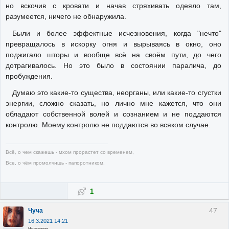
но вскочив с кровати и начав стряхивать одеяло там,
разумеется, ничего не обнаружила.
Были и более эффектные исчезновения, когда "нечто"
превращалось в искорку огня и вырываясь в окно, оно
поджигало шторы и вообще всё на своём пути, до чего
дотрагивалось. Но это было в состоянии паралича, до
пробуждения.
Думаю это какие-то существа, неорганы, или какие-то сгустки
энергии, сложно сказать, но лично мне кажется, что они
обладают собственной волей и сознанием и не поддаются
контролю. Моему контролю не поддаются во всяком случае.
Всё, о чем скажешь - мхом прорастет со временем,
Все, о чём промолчишь - папоротником.
1
47
Чуча
16.3.2021 14:21
Неактивен