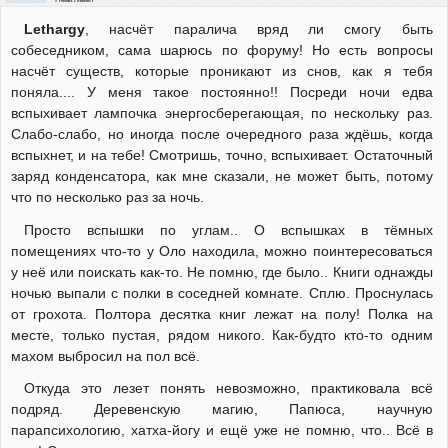
Lethargy
, насчёт паралича вряд ли смогу быть
собеседником, сама шарюсь по форуму! Но есть вопросы
насчёт существ, которые проникают из снов, как я тебя
поняла.... У меня такое постоянно!! Посреди ночи едва
вспыхивает лампочка энергосберегающая, по нескольку раз.
Слабо-слабо, но иногда после очередного раза ждёшь, когда
вспыхнет, и на тебе! Смотришь, точно, вспыхивает. Остаточный
заряд конденсатора, как мне сказали, не может быть, потому
что по несколько раз за ночь.
Просто вспышки по углам.. О вспышках в тёмных
помещениях что-то у Оло находила, можно поинтересоваться
у неё или поискать как-то. Не помню, где было.. Книги однажды
ночью выпали с полки в соседней комнате. Сплю. Проснулась
от грохота. Полтора десятка книг лежат на полу! Полка на
месте, только пустая, рядом никого. Как-будто кто-то одним
махом выбросил на пол всё.
Откуда это лезет понять невозможно, практиковала всё
подряд. Деревенскую магию, Папюса, научную
парапсихологию, хатха-йогу и ещё уже не помню, что.. Всё в