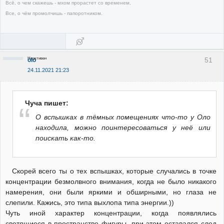
Всё, о чем скажешь - мхом прорастет со временем,
Все, о чём промолчишь - папоротником.
Неактивен
51
olo
24.11.2021 21:23
Чуча пишет:
О вспышках в тёмных помещениях что-то у Оло
находила, можно поинтересоваться у неё или
поискать как-то.
Скорей всего ты о тех вспышках, которые случались в точке
концентрации безмолвного внимания, когда не было никакого
намерения, они были яркими и обширными, но глаза не
слепили. Кажись, это типа выхлопа типа энергии.))
Чуть иной характер концентрации, когда появлялись
светящиеся в пространстве фигуры, при этом оставался след