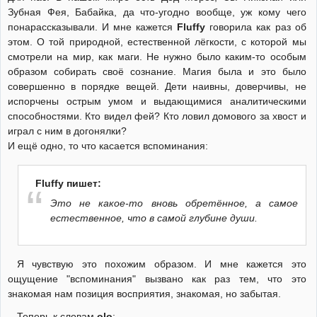
Зубная Фея, Бабайка, да что-угодно вообще, уж кому чего
понарассказывали. И мне кажется
Fluffy
говорила как раз об
этом. О той природной, естественной лёгкости, с которой мы
смотрели на мир, как маги. Не нужно было каким-то особым
образом собирать своё сознание. Магия была и это было
совершенно в порядке вещей. Дети наивны, доверчивы, не
испорчены острым умом и выдающимися аналитическими
способностями. Кто видел фей? Кто ловил домового за хвост и
играл с ним в догонялки?
И ещё одно, то что касается вспоминания:
Fluffy пишет:
Это не какое-то вновь обретённое, а самое
естественное, что в самой глубине души.
Я чувствую это похожим образом. И мне кажется это
ощущение "вспоминания" вызвано как раз тем, что это
знакомая нам позиция восприятия, знакомая, но забытая.
Теперь к словам
olo
: