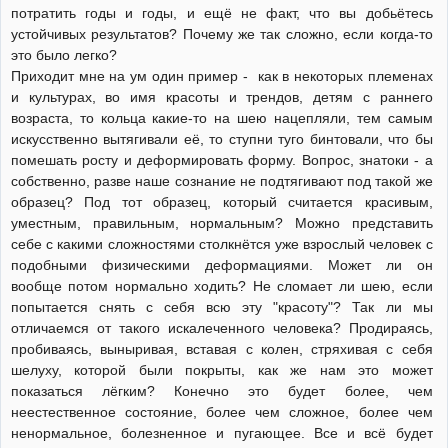
потратить годы и годы, и ещё не факт, что вы добьётесь
устойчивых результатов? Почему же так сложно, если когда-то
это было легко?
Приходит мне на ум один пример - как в некоторых племенах
и культурах, во имя красоты и трендов, детям с раннего
возраста, то кольца какие-то на шею нацепляли, тем самым
искусственно вытягивали её, то ступни туго бинтовали, что бы
помешать росту и деформировать форму. Вопрос, знатоки - а
собственно, разве наше сознание не подтягивают под такой же
образец? Под тот образец, который считается красивым,
уместным, правильным, нормальным? Можно представить
себе с какими сложностями столкнётся уже взрослый человек с
подобными физическими деформациями. Может ли он
вообще потом нормально ходить? Не сломает ли шею, если
попытается снять с себя всю эту "красоту"? Так ли мы
отличаемся от такого искалеченного человека? Продираясь,
пробиваясь, выныривая, вставая с колен, стряхивая с себя
шелуху, которой были покрыты, как же нам это может
показаться лёгким? Конечно это будет более, чем
неестественное состояние, более чем сложное, более чем
ненормальное, болезненное и пугающее. Все и всё будет