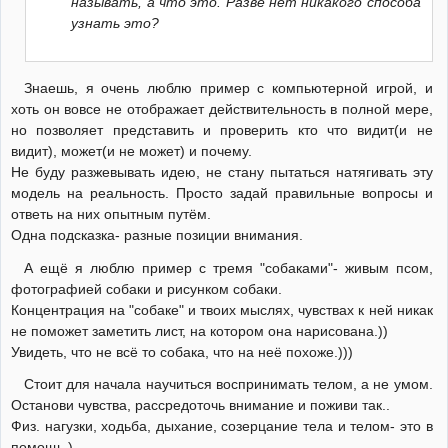
называть, а что это. Разве нет никакого способа
узнать это?
Знаешь, я очень люблю пример с компьютерной игрой, и
хоть он вовсе не отображает действительность в полной мере,
но позволяет представить и проверить кто что видит(и не
видит), может(и не может) и почему.
Не буду разжевывать идею, не стану пытаться натягивать эту
модель на реальность. Просто задай правильные вопросы и
ответь на них опытным путём.
Одна подсказка- разные позиции внимания.
А ещё я люблю пример с тремя "собаками"- живым псом,
фотографией собаки и рисунком собаки.
Концентрация на "собаке" и твоих мыслях, чувствах к ней никак
не поможет заметить лист, на котором она нарисована.))
Увидеть, что не всё то собака, что на неё похоже.)))
Стоит для начала научиться воспринимать телом, а не умом.
Останови чувства, рассредоточь внимание и поживи так..
Физ. нагузки, ходьба, дыхание, созерцание тела и телом- это в
помощь.)