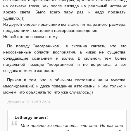
на сетчатке глаза, как после взгляда на реальный источник
яркого света. Было всего пару раз, и надо признать,
удивило.)))
Из другой оперы- ярко-синие вспышки, пятна разного размера,
предвестники.. состояния намеревания/видения.
Но всё это не совсем в тему.
По поводу "неограников", я склонна считать, что это
неосознанные области восприятия, а никак не существа,
обладающие сознанием и волей. В сильной, тем более
нагуальной позиции "неоргаников" я не встречала, а вот
создавать можно запросто.
Прикол в том, что в обычном состоянии наши чувства,
мысли(реакции) и даже поведение автономны, и мы только и
можем, что объяснять то, что уже случилось.))
Добавлено: 24.11.2021 20:23
Lethargy пишет:
Мне просто хочется знать что это. Не как это