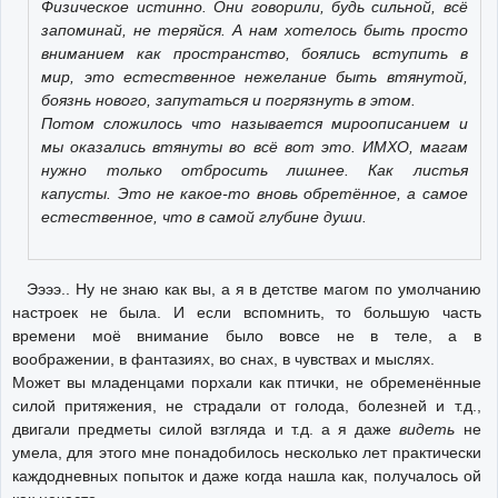
Физическое истинно. Они говорили, будь сильной, всё
запоминай, не теряйся. А нам хотелось быть просто
вниманием как пространство, боялись вступить в
мир, это естественное нежелание быть втянутой,
боязнь нового, запутаться и погрязнуть в этом.
Потом сложилось что называется мироописанием и
мы оказались втянуты во всё вот это. ИМХО, магам
нужно только отбросить лишнее. Как листья
капусты. Это не какое-то вновь обретённое, а самое
естественное, что в самой глубине души.
Ээээ.. Ну не знаю как вы, а я в детстве магом по умолчанию
настроек не была. И если вспомнить, то большую часть
времени моё внимание было вовсе не в теле, а в
воображении, в фантазиях, во снах, в чувствах и мыслях.
Может вы младенцами порхали как птички, не обременённые
силой притяжения, не страдали от голода, болезней и т.д.,
двигали предметы силой взгляда и т.д. а я даже
видеть
не
умела, для этого мне понадобилось несколько лет практически
каждодневных попыток и даже когда нашла как, получалось ой