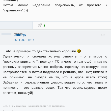
Потом можно неделание подключить, от простого к
"страшному".)))
2
Неактивен
52
Lethargy
25.11.2021 19:14
olo
, а примеры то действительно хорошие
Удивительно, я сначала хотела ответить, что в курсе о
"позициях внимания", позиции ТС и чего-то там ещё, и как по
разному восприятие может собрать картинку, на которую оно
настраивается. А потом подумала и решила, что.. нет, ничего я
не понимаю, не смотря на то, что в курсе всего этого)
Забавная и отрезвляющая демонстрация того, что знать и
понимать - это разные вещи. Так что воспользуюсь твоим
советом, пожалуй)
Всё, о чем скажешь - мхом прорастет со временем,