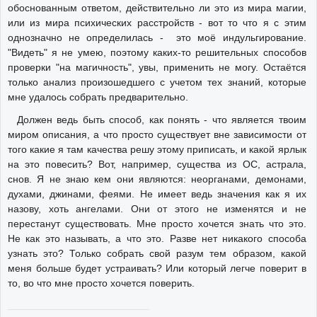
обоснованным ответом, действительно ли это из мира магии,
или из мира психических расстройств - вот то что я с этим
однозначно не определилась - это моё индульгирование.
"Видеть" я не умею, поэтому каких-то решительных способов
проверки "на магичность", увы, применить не могу. Остаётся
только анализ произошедшего с учетом тех знаний, которые
мне удалось собрать предварительно.
Должен ведь быть способ, как понять - что является твоим
миром описания, а что просто существует вне зависимости от
того какие я там качества решу этому приписать, и какой ярлык
на это повесить? Вот, например, существа из ОС, астрала,
снов. Я не знаю кем они являются: неорганами, демонами,
духами, джинами, феями. Не имеет ведь значения как я их
назову, хоть ангелами. Они от этого не изменятся и не
перестанут существовать. Мне просто хочется знать что это.
Не как это называть, а что это. Разве нет никакого способа
узнать это? Только собрать свой разум тем образом, какой
меня больше будет устраивать? Или который легче поверит в
то, во что мне просто хочется поверить.