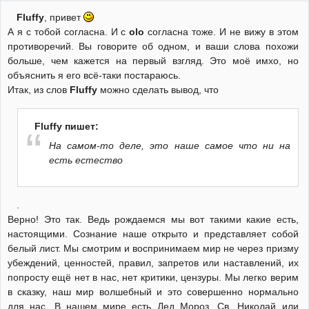
Fluffy
, привет
А я с тобой согласна. И с
olo
согласна тоже. И не вижу в этом
противоречий. Вы говорите об одном, и ваши слова похожи
больше, чем кажется на первый взгляд. Это моё имхо, но
объяснить я его всё-таки постараюсь.
Итак, из слов
Fluffy
можно сделать вывод, что
Fluffy пишет:
На самом-то деле, это наше самое что ни на
есть естество
.
Верно! Это так. Ведь рождаемся мы вот такими какие есть,
настоящими. Сознание наше открыто и представляет собой
белый лист. Мы смотрим и воспринимаем мир не через призму
убеждений, ценностей, правил, запретов или наставлений, их
попросту ещё нет в нас, нет критики, цензуры. Мы легко верим
в сказку, наш мир волшебный и это совершенно нормально
для нас. В нашем мире есть Дед Мороз, Св. Николай или