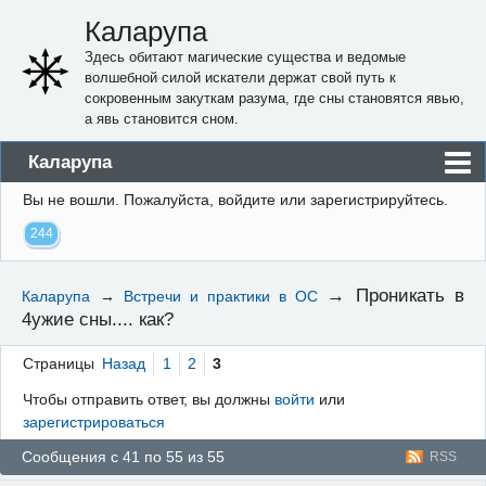
Каларупа
Здесь обитают магические существа и ведомые
волшебной силой искатели держат свой путь к
сокровенным закуткам разума, где сны становятся явью,
а явь становится сном.
Каларупа
Вы не вошли.
Пожалуйста, войдите или зарегистрируйтесь.
Блог
244
Форум
Пользователи
→
Проникать в
Каларупа
→
Встречи и практики в ОС
4ужие сны.... как?
Правила
Регистрация
Страницы
Назад
1
2
3
Чтобы отправить ответ, вы должны
войти
или
Вход
зарегистрироваться
Сообщения с 41 по 55 из 55
RSS