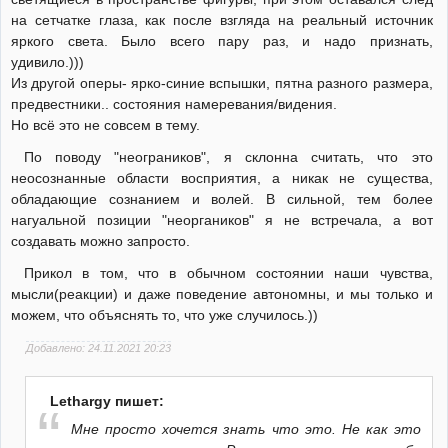
на сетчатке глаза, как после взгляда на реальный источник
яркого света. Было всего пару раз, и надо признать,
удивило.)))
Из другой оперы- ярко-синие вспышки, пятна разного размера,
предвестники.. состояния намеревания/видения.
Но всё это не совсем в тему.
По поводу "неограников", я склонна считать, что это
неосознанные области восприятия, а никак не существа,
обладающие сознанием и волей. В сильной, тем более
нагуальной позиции "неоргаников" я не встречала, а вот
создавать можно запросто.
Прикол в том, что в обычном состоянии наши чувства,
мысли(реакции) и даже поведение автономны, и мы только и
можем, что объяснять то, что уже случилось.))
Добавлено: 24.11.2021 20:23
Lethargy пишет:
Мне просто хочется знать что это. Не как это