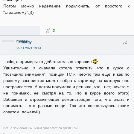
Потом можно неделание подключить, от простого к
"страшному".)))
2
Неактивен
52
Lethargy
25.11.2021 19:14
olo
, а примеры то действительно хорошие
Удивительно, я сначала хотела ответить, что в курсе о
"позициях внимания", позиции ТС и чего-то там ещё, и как по
разному восприятие может собрать картинку, на которую оно
настраивается. А потом подумала и решила, что.. нет, ничего я
не понимаю, не смотря на то, что в курсе всего этого)
Забавная и отрезвляющая демонстрация того, что знать и
понимать - это разные вещи. Так что воспользуюсь твоим
советом, пожалуй)
Всё, о чем скажешь - мхом прорастет со временем,