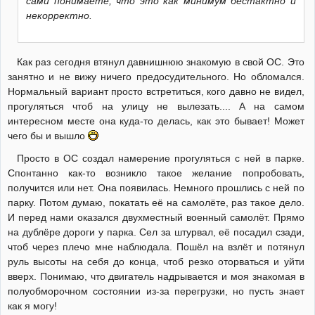
сами понимаете, что это как минимум бестактно и
некорректно.
Как раз сегодня втянул давнишнюю знакомую в свой ОС. Это
занятно и не вижу ничего предосудительного. Но обломался.
Нормальный вариант просто встретиться, кого давно не видел,
прогуляться чтоб на улицу не вылезать.... А на самом
интересном месте она куда-то делась, как это бывает! Может
чего бы и вышло
Просто в ОС создал намерение прогуляться с ней в парке.
Спонтанно как-то возникло такое желание попробовать,
получится или нет. Она появилась. Немного прошлись с ней по
парку. Потом думаю, покатать её на самолёте, раз такое дело.
И перед нами оказался двухместный военный самолёт. Прямо
на дублёре дороги у парка. Сел за штурвал, её посадил сзади,
чтоб через плечо мне наблюдала. Пошёл на взлёт и потянул
руль высоты на себя до конца, чтоб резко оторваться и уйти
вверх. Понимаю, что двигатель надрывается и моя знакомая в
полуобморочном состоянии из-за перегрузки, но пусть знает
как я могу!