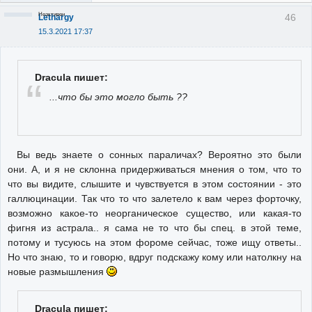
Неактивен
46
Lethargy
15.3.2021 17:37
Dracula пишет:
...что бы это могло быть ??
Вы ведь знаете о сонных параличах? Вероятно это были
они. А, и я не склонна придерживаться мнения о том, что то
что вы видите, слышите и чувствуется в этом состоянии - это
галлюцинации. Так что то что залетело к вам через форточку,
возможно какое-то неорганическое существо, или какая-то
фигня из астрала.. я сама не то что бы спец. в этой теме,
потому и тусуюсь на этом фороме сейчас, тоже ищу ответы..
Но что знаю, то и говорю, вдруг подскажу кому или натолкну на
новые размышления
Dracula пишет: