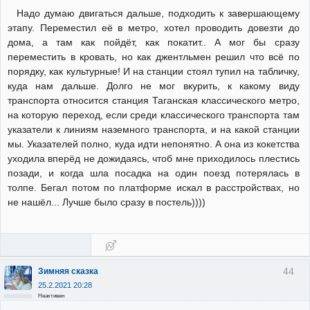
Надо думаю двигаться дальше, подходить к завершающему
этапу. Переместил её в метро, хотел проводить довезти до
дома, а там как пойдёт, как покатит.. А мог бы сразу
переместить в кровать, но как джентльмен решил что всё по
порядку, как культурные! И на станции стоял тупил на табличку,
куда нам дальше. Долго не мог вкурить, к какому виду
транспорта относится станция Таганская классического метро,
на которую переход, если среди классического транспорта там
указатели к линиям наземного транспорта, и на какой станции
мы. Указателей полно, куда идти непонятно. А она из кокетства
уходила вперёд не дожидаясь, чтоб мне приходилось плестись
позади, и когда шла посадка на один поезд потерялась в
толпе. Бегал потом по платформе искал в расстройствах, но
не нашёл... Лучше было сразу в постель))))
44
Зимняя сказка
25.2.2021 20:28
Неактивен