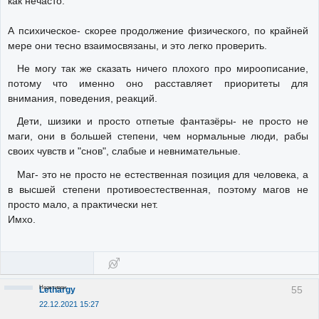
как нечасто.
А психическое- скорее продолжение физического, по крайней
мере они тесно взаимосвязаны, и это легко проверить.
Не могу так же сказать ничего плохого про мироописание,
потому что именно оно расставляет приоритеты для
внимания, поведения, реакций.
Дети, шизики и просто отпетые фантазёры- не просто не
маги, они в большей степени, чем нормальные люди, рабы
своих чувств и "снов", слабые и невнимательные.
Маг- это не просто не естественная позиция для человека, а
в высшей степени противоестественная, поэтому магов не
просто мало, а практически нет.
Имхо.
Неактивен
55
Lethargy
22.12.2021 15:27