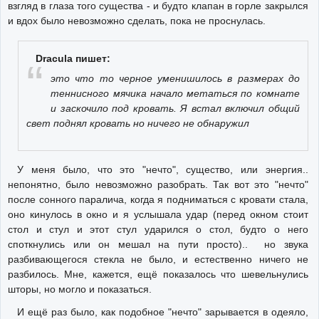
взгляд в глаза того существа - и будто клапан в горле закрылся
и вдох было невозможно сделать, пока не проснулась.
Dracula пишет:
это что то черное уменишилось в размерах до
теннисного мячика начало метаться по комнате
и заскочило под кровать. Я встал включил общий
свет поднял кровать но ничего не обнаружил
У меня было, что это "нечто", существо, или энергия..
непонятно, было невозможно разобрать. Так вот это "нечто"
после сонного паралича, когда я подниматься с кровати стала,
оно кинулось в окно и я услышала удар (перед окном стоит
стол и стул и этот стул ударился о стол, будто о него
споткнулись или он мешал на пути просто).. но звука
разбивающегося стекла не было, и естественно ничего не
разбилось. Мне, кажется, ещё показалось что шевельнулись
шторы, но могло и показаться.
И ещё раз было, как подобное "нечто" зарывается в одеяло,