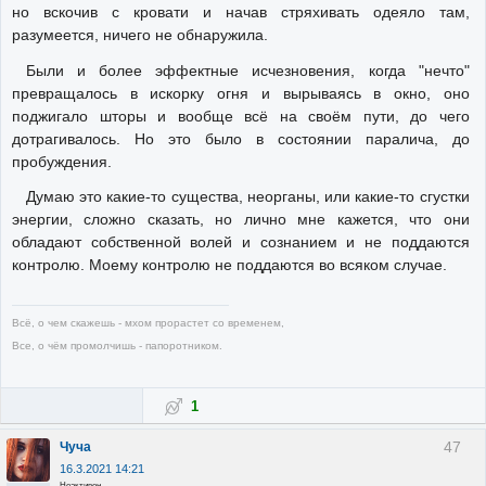
но вскочив с кровати и начав стряхивать одеяло там,
разумеется, ничего не обнаружила.
Были и более эффектные исчезновения, когда "нечто"
превращалось в искорку огня и вырываясь в окно, оно
поджигало шторы и вообще всё на своём пути, до чего
дотрагивалось. Но это было в состоянии паралича, до
пробуждения.
Думаю это какие-то существа, неорганы, или какие-то сгустки
энергии, сложно сказать, но лично мне кажется, что они
обладают собственной волей и сознанием и не поддаются
контролю. Моему контролю не поддаются во всяком случае.
Всё, о чем скажешь - мхом прорастет со временем,
Все, о чём промолчишь - папоротником.
1
47
Чуча
16.3.2021 14:21
Неактивен