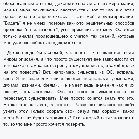
обоснованным ответом, действительно ли это из мира магии,
или из мира психических расстройств - вот то что я с этим
однозначно не определилась - это моё индульгирование.
"Видеть" я не умею, поэтому каких-то решительных способов
проверки "на магичность", увы, применить не могу. Остаётся
только анализ произошедшего с учетом тех знаний, которые
мне удалось собрать предварительно.
Должен ведь быть способ, как понять - что является твоим
миром описания, а что просто существует вне зависимости от
того какие я там качества решу этому приписать, и какой ярлык
на это повесить? Вот, например, существа из ОС, астрала,
снов. Я не знаю кем они являются: неорганами, демонами,
духами, джинами, феями. Не имеет ведь значения как я их
назову, хоть ангелами. Они от этого не изменятся и не
перестанут существовать. Мне просто хочется знать что это.
Не как это называть, а что это. Разве нет никакого способа
узнать это? Только собрать свой разум тем образом, какой
меня больше будет устраивать? Или который легче поверит в
то, во что мне просто хочется поверить.