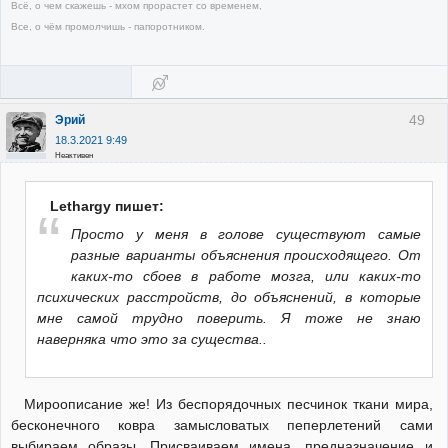
Всё, о чем скажешь - мхом прорастет со временем,
Все, о чём промолчишь - папоротником.
49
Эрий
18.3.2021 9:49
Неактивен
Lethargy пишет:
Просто у меня в голове существуют самые
разные варианты объяснения происходящего. От
каких-то сбоев в работе мозга, или каких-то
психических расстройств, до объяснений, в которые
мне самой трудно поверить. Я тоже не знаю
наверняка что это за существа..
Мироописание же! Из беспорядочных песчинок ткани мира,
бесконечного ковра замысловатых пеперлетений сами
выбираем образы. Присваиваем имена, предназначение и