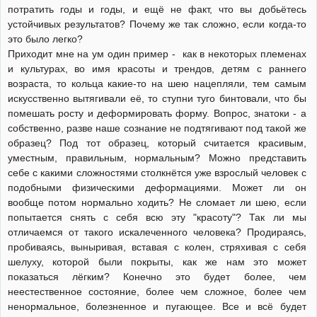
потратить годы и годы, и ещё не факт, что вы добьётесь
устойчивых результатов? Почему же так сложно, если когда-то
это было легко?
Приходит мне на ум один пример - как в некоторых племенах
и культурах, во имя красоты и трендов, детям с раннего
возраста, то кольца какие-то на шею нацепляли, тем самым
искусственно вытягивали её, то ступни туго бинтовали, что бы
помешать росту и деформировать форму. Вопрос, знатоки - а
собственно, разве наше сознание не подтягивают под такой же
образец? Под тот образец, который считается красивым,
уместным, правильным, нормальным? Можно представить
себе с какими сложностями столкнётся уже взрослый человек с
подобными физическими деформациями. Может ли он
вообще потом нормально ходить? Не сломает ли шею, если
попытается снять с себя всю эту "красоту"? Так ли мы
отличаемся от такого искалеченного человека? Продираясь,
пробиваясь, выныривая, вставая с колен, стряхивая с себя
шелуху, которой были покрыты, как же нам это может
показаться лёгким? Конечно это будет более, чем
неестественное состояние, более чем сложное, более чем
ненормальное, болезненное и пугающее. Все и всё будет