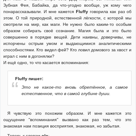
Зубная Фея, Бабайка, да что-угодно вообще, уж кому чего
понарассказывали. И мне кажется
Fluffy
говорила как раз об
этом. О той природной, естественной лёгкости, с которой мы
смотрели на мир, как маги. Не нужно было каким-то особым
образом собирать своё сознание. Магия была и это было
совершенно в порядке вещей. Дети наивны, доверчивы, не
испорчены острым умом и выдающимися аналитическими
способностями. Кто видел фей? Кто ловил домового за хвост и
играл с ним в догонялки?
И ещё одно, то что касается вспоминания:
Fluffy пишет:
Это не какое-то вновь обретённое, а самое
естественное, что в самой глубине души.
Я чувствую это похожим образом. И мне кажется это
ощущение "вспоминания" вызвано как раз тем, что это
знакомая нам позиция восприятия, знакомая, но забытая.
Теперь к словам
olo
: