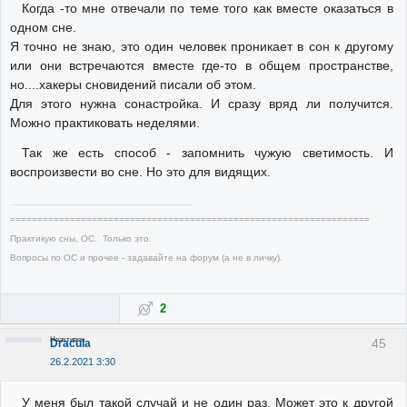
Когда -то мне отвечали по теме того как вместе оказаться в
одном сне.
Я точно не знаю, это один человек проникает в сон к другому
или они встречаются вместе где-то в общем пространстве,
но....хакеры сновидений писали об этом.
Для этого нужна сонастройка. И сразу вряд ли получится.
Можно практиковать неделями.
Так же есть способ - запомнить чужую светимость. И
воспроизвести во сне. Но это для видящих.
==================================================================
Практикую сны, ОС. Только это.
Вопросы по ОС и прочее - задавайте на форум (а не в личку).
2
Неактивен
45
Dracula
26.2.2021 3:30
У меня был такой случай и не один раз. Может это к другой