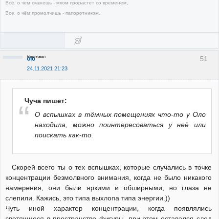
Всё, о чем скажешь - мхом прорастет со временем,
Все, о чём промолчишь - папоротником.
Неактивен
51
olo
24.11.2021 21:23
Чуча пишет:
О вспышках в тёмных помещениях что-то у Оло
находила, можно поинтересоваться у неё или
поискать как-то.
Скорей всего ты о тех вспышках, которые случались в точке
концентрации безмолвного внимания, когда не было никакого
намерения, они были яркими и обширными, но глаза не
слепили. Кажись, это типа выхлопа типа энергии.))
Чуть иной характер концентрации, когда появлялись
светящиеся в пространстве фигуры, при этом оставался след