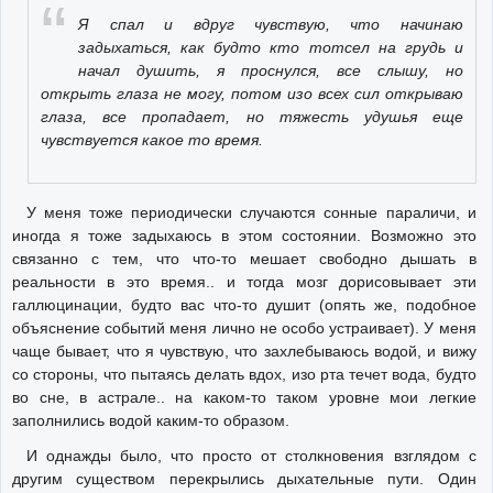
Я спал и вдруг чувствую, что начинаю
задыхаться, как будто кто тотсел на грудь и
начал душить, я проснулся, все слышу, но
открыть глаза не могу, потом изо всех сил открываю
глаза, все пропадает, но тяжесть удушья еще
чувствуется какое то время.
У меня тоже периодически случаются сонные параличи, и
иногда я тоже задыхаюсь в этом состоянии. Возможно это
связанно с тем, что что-то мешает свободно дышать в
реальности в это время.. и тогда мозг дорисовывает эти
галлюцинации, будто вас что-то душит (опять же, подобное
объяснение событий меня лично не особо устраивает). У меня
чаще бывает, что я чувствую, что захлебываюсь водой, и вижу
со стороны, что пытаясь делать вдох, изо рта течет вода, будто
во сне, в астрале.. на каком-то таком уровне мои легкие
заполнились водой каким-то образом.
И однажды было, что просто от столкновения взглядом с
другим существом перекрылись дыхательные пути. Один