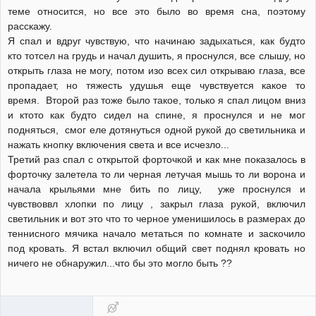
теме относится, но все это было во время сна, поэтому
расскажу.
Я спал и вдруг чувствую, что начинаю задыхаться, как будто
кто тотсел на грудь и начал душить, я проснулся, все слышу, но
открыть глаза не могу, потом изо всех сил открываю глаза, все
пропадает, но тяжесть удушья еще чувствуется какое то
время. Второй раз тоже было такое, только я спал лицом вниз
и ктото как будто сидел на спине, я проснулся и не мог
подняться, смог еле дотянуться одной рукой до светильника и
нажать кнопку включения света и все исчезло...
Третий раз спал с открытой форточкой и как мне показалось в
форточку залетела то ли черная летучая мышь то ли ворона и
начала крыльями мне бить по лицу, уже проснулся и
чувствоввл хлопки по лицу , закрыл глаза рукой, включил
светильник и вот это что то черное уменишилось в размерах до
теннисного мячика начало метаться по комнате и заскочило
под кровать. Я встал включил общий свет поднял кровать но
ничего не обнаружил...что бы это могло быть ??