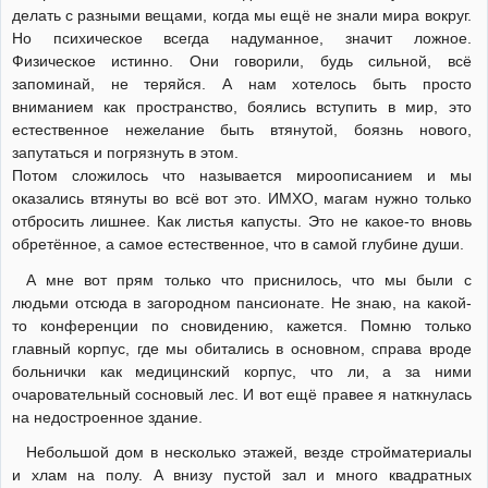
делать с разными вещами, когда мы ещё не знали мира вокруг.
Но психическое всегда надуманное, значит ложное.
Физическое истинно. Они говорили, будь сильной, всё
запоминай, не теряйся. А нам хотелось быть просто
вниманием как пространство, боялись вступить в мир, это
естественное нежелание быть втянутой, боязнь нового,
запутаться и погрязнуть в этом.
Потом сложилось что называется мироописанием и мы
оказались втянуты во всё вот это. ИМХО, магам нужно только
отбросить лишнее. Как листья капусты. Это не какое-то вновь
обретённое, а самое естественное, что в самой глубине души.
А мне вот прям только что приснилось, что мы были с
людьми отсюда в загородном пансионате. Не знаю, на какой-
то конференции по сновидению, кажется. Помню только
главный корпус, где мы обитались в основном, справа вроде
больнички как медицинский корпус, что ли, а за ними
очаровательный сосновый лес. И вот ещё правее я наткнулась
на недостроенное здание.
Небольшой дом в несколько этажей, везде стройматериалы
и хлам на полу. А внизу пустой зал и много квадратных