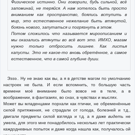
Физическое истинно. Они говорили, будь сильной, всё
запоминай, не теряйся. А нам хотелось быть просто
вниманием как пространство, боялись вступить в
мир, это естественное нежелание быть втянутой,
боязнь нового, запутаться и погрязнуть в этом.
Потом сложилось что называется мироописанием и
мы оказались втянуты во всё вот это. ИМХО, магам
нужно только отбросить лишнее. Как листья
капусты. Это не какое-то вновь обретённое, а самое
естественное, что в самой глубине души.
Ээээ.. Ну не знаю как вы, а я в детстве магом по умолчанию
настроек не была. И если вспомнить, то большую часть
времени моё внимание было вовсе не в теле, а в
воображении, в фантазиях, во снах, в чувствах и мыслях.
Может вы младенцами порхали как птички, не обременённые
силой притяжения, не страдали от голода, болезней и т.д.,
двигали предметы силой взгляда и т.д. а я даже
видеть
не
умела, для этого мне понадобилось несколько лет практически
каждодневных попыток и даже когда нашла как, получалось ой