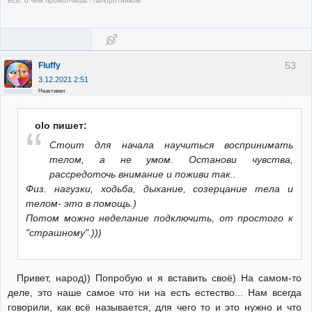
Все, о чём промолчишь - папоротником.
53
Fluffy
3.12.2021 2:51
Неактивен
olo пишет:
Стоит для начала научиться воспринимать
телом, а не умом. Останови чувства,
рассредоточь внимание и поживи так..
Физ. нагузки, ходьба, дыхание, созерцание тела и
телом- это в помощь.)
Потом можно неделание подключить, от простого к
"страшному".)))
Привет, народ)) Попробую и я вставить своё) На самом-то
деле, это наше самое что ни на есть естество... Нам всегда
говорили, как всё называется, для чего то и это нужно и что