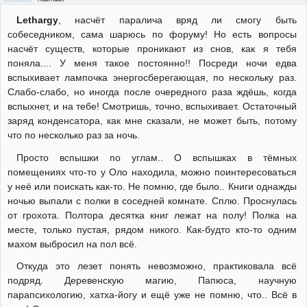
Lethargy
, насчёт паралича вряд ли смогу быть
собеседником, сама шарюсь по форуму! Но есть вопросы
насчёт существ, которые проникают из снов, как я тебя
поняла.... У меня такое постоянно!! Посреди ночи едва
вспыхивает лампочка энергосберегающая, по нескольку раз.
Слабо-слабо, но иногда после очередного раза ждёшь, когда
вспыхнет, и на тебе! Смотришь, точно, вспыхивает. Остаточный
заряд конденсатора, как мне сказали, не может быть, потому
что по несколько раз за ночь.
Просто вспышки по углам.. О вспышках в тёмных
помещениях что-то у Оло находила, можно поинтересоваться
у неё или поискать как-то. Не помню, где было.. Книги однажды
ночью выпали с полки в соседней комнате. Сплю. Проснулась
от грохота. Полтора десятка книг лежат на полу! Полка на
месте, только пустая, рядом никого. Как-будто кто-то одним
махом выбросил на пол всё.
Откуда это лезет понять невозможно, практиковала всё
подряд. Деревенскую магию, Папюса, научную
парапсихологию, хатха-йогу и ещё уже не помню, что.. Всё в