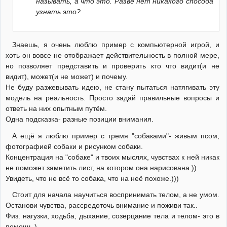
называть, а что это. Разве нет никакого способа
узнать это?
Знаешь, я очень люблю пример с компьютерной игрой, и
хоть он вовсе не отображает действительность в полной мере,
но позволяет представить и проверить кто что видит(и не
видит), может(и не может) и почему.
Не буду разжевывать идею, не стану пытаться натягивать эту
модель на реальность. Просто задай правильные вопросы и
ответь на них опытным путём.
Одна подсказка- разные позиции внимания.
А ещё я люблю пример с тремя "собаками"- живым псом,
фотографией собаки и рисунком собаки.
Концентрация на "собаке" и твоих мыслях, чувствах к ней никак
не поможет заметить лист, на котором она нарисована.))
Увидеть, что не всё то собака, что на неё похоже.)))
Стоит для начала научиться воспринимать телом, а не умом.
Останови чувства, рассредоточь внимание и поживи так..
Физ. нагузки, ходьба, дыхание, созерцание тела и телом- это в
помощь.)