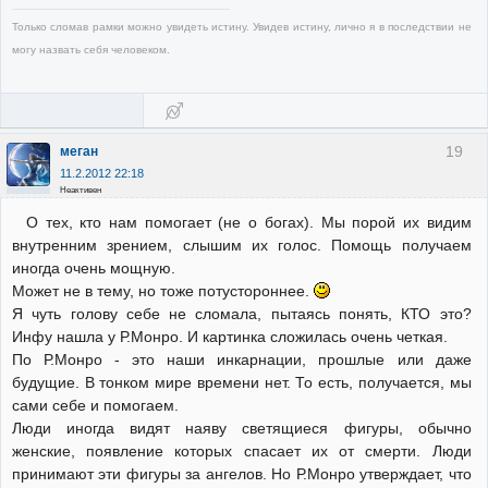
Только сломав рамки можно увидеть истину. Увидев истину, лично я в последствии не
могу назвать себя человеком.
19
меган
11.2.2012 22:18
Неактивен
О тех, кто нам помогает (не о богах). Мы порой их видим
внутренним зрением, слышим их голос. Помощь получаем
иногда очень мощную.
Может не в тему, но тоже потустороннее.
Я чуть голову себе не сломала, пытаясь понять, КТО это?
Инфу нашла у Р.Монро. И картинка сложилась очень четкая.
По Р.Монро - это наши инкарнации, прошлые или даже
будущие. В тонком мире времени нет. То есть, получается, мы
сами себе и помогаем.
Люди иногда видят наяву светящиеся фигуры, обычно
женские, появление которых спасает их от смерти. Люди
принимают эти фигуры за ангелов. Но Р.Монро утверждает, что