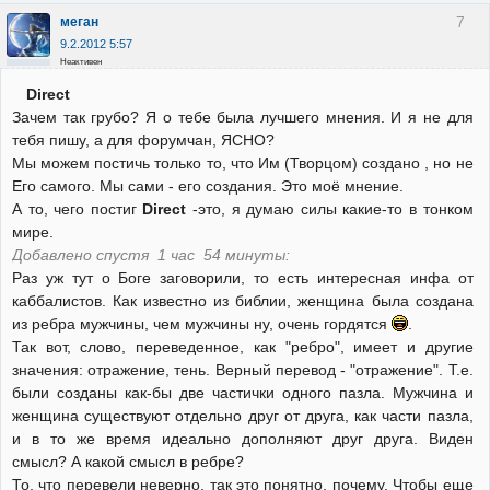
7
меган
9.2.2012 5:57
Неактивен
Direct
Зачем так грубо? Я о тебе была лучшего мнения. И я не для
тебя пишу, а для форумчан, ЯСНО?
Мы можем постичь только то, что Им (Творцом) создано , но не
Его самого. Мы сами - его создания. Это моё мнение.
А то, чего постиг
Direct
-это, я думаю силы какие-то в тонком
мире.
Добавлено спустя 1 час 54 минуты:
Раз уж тут о Боге заговорили, то есть интересная инфа от
каббалистов. Как известно из библии, женщина была создана
из ребра мужчины, чем мужчины ну, очень гордятся
.
Так вот, слово, переведенное, как "ребро", имеет и другие
значения: отражение, тень. Верный перевод - "отражение". Т.е.
были созданы как-бы две частички одного пазла. Мужчина и
женщина существуют отдельно друг от друга, как части пазла,
и в то же время идеально дополняют друг друга. Виден
смысл? А какой смысл в ребре?
То, что перевели неверно, так это понятно, почему. Чтобы еще