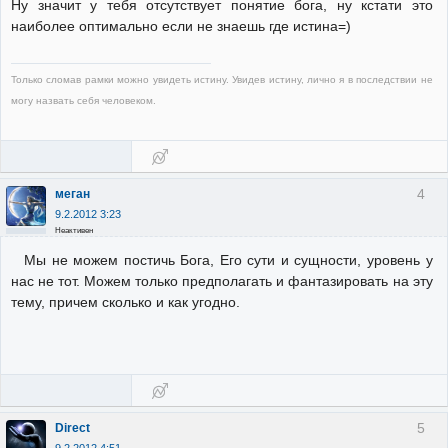
Ну значит у тебя отсутствует понятие бога, ну кстати это
наиболее оптимально если не знаешь где истина=)
Только сломав рамки можно увидеть истину. Увидев истину, лично я в последствии не
могу назвать себя человеком.
4
меган
9.2.2012 3:23
Неактивен
Мы не можем постичь Бога, Его сути и сущности, уровень у
нас не тот. Можем только предполагать и фантазировать на эту
тему, причем сколько и как угодно.
5
Direct