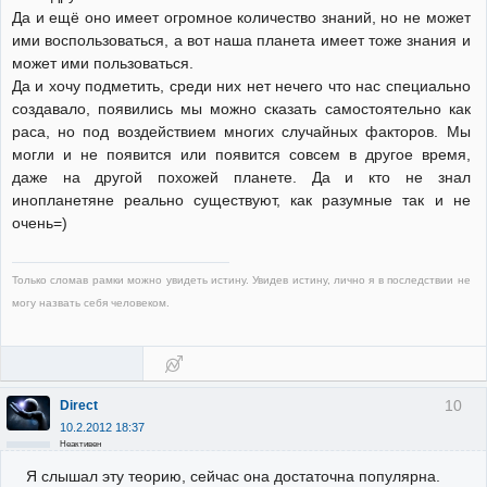
Да и ещё оно имеет огромное количество знаний, но не может
ими воспользоваться, а вот наша планета имеет тоже знания и
может ими пользоваться.
Да и хочу подметить, среди них нет нечего что нас специально
создавало, появились мы можно сказать самостоятельно как
раса, но под воздействием многих случайных факторов. Мы
могли и не появится или появится совсем в другое время,
даже на другой похожей планете. Да и кто не знал
инопланетяне реально существуют, как разумные так и не
очень=)
Только сломав рамки можно увидеть истину. Увидев истину, лично я в последствии не
могу назвать себя человеком.
10
Direct
10.2.2012 18:37
Неактивен
Я слышал эту теорию, сейчас она достаточна популярна.