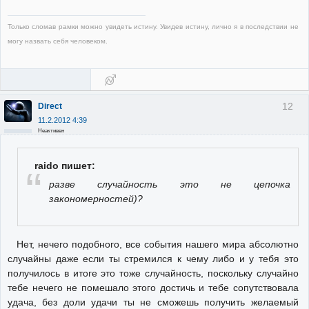
Только сломав рамки можно увидеть истину. Увидев истину, лично я в последствии не
могу назвать себя человеком.
12
Direct
11.2.2012 4:39
Неактивен
raido пишет:
разве случайность это не цепочка
закономерностей)?
Нет, нечего подобного, все события нашего мира абсолютно
случайны даже если ты стремился к чему либо и у тебя это
получилось в итоге это тоже случайность, поскольку случайно
тебе нечего не помешало этого достичь и тебе сопутствовала
удача, без доли удачи ты не сможешь получить желаемый