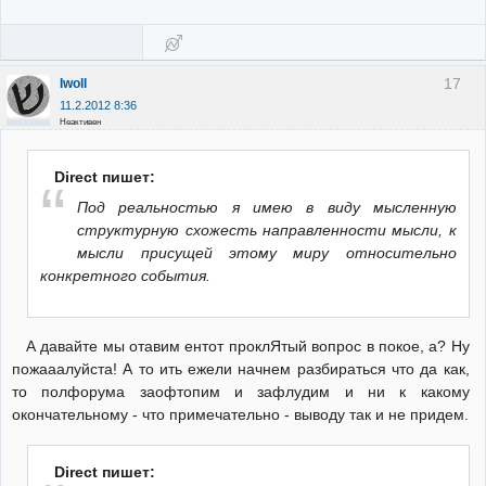
17
Iwoll
11.2.2012 8:36
Неактивен
Direct пишет:
Под реальностью я имею в виду мысленную
структурную схожесть направленности мысли, к
мысли присущей этому миру относительно
конкретного события.
А давайте мы отавим ентот проклЯтый вопрос в покое, а? Ну
пожааалуйста! А то ить ежели начнем разбираться что да как,
то полфорума заофтопим и зафлудим и ни к какому
окончательному - что примечательно - выводу так и не придем.
Direct пишет: