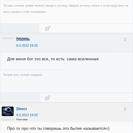
Только сломав рамки можно увидеть истину. Увидев истину, лично я в последствии не
могу назвать себя человеком.
Неактивен
2
Diabolik
8.2.2012 19:15
Для меня бог это все, то есть сама вселенная
Только рок, только хардкор.
3
Direct
8.2.2012 19:20
Неактивен
Про то про что ты говоришь это бытие называется=)