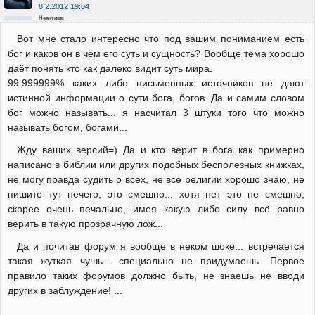
8.2.2012 19:04
Неактивен
Вот мне стало интересно что под вашим пониманием есть
бог и каков он в чём его суть и сущность? Вообще тема хорошо
даёт понять кто как далеко видит суть мира.
99.999999% каких либо письменных источников не дают
истинной информации о сути бога, богов. Да и самим словом
бог можно называть... я насчитал 3 штуки того что можно
называть богом, богами...
Жду ваших версий=) Да и кто верит в бога как примерно
написано в библии или других подобных бесполезных книжках,
не могу правда судить о всех, не все религии хорошо знаю, не
пишите тут нечего, это смешно... хотя нет это не смешно,
скорее очень печально, имея какую либо силу всё равно
верить в такую прозрачную лож...
Да и почитав форум я вообще в неком шоке... встречается
такая жуткая чушь... специально не придумаешь. Первое
правило таких форумов должно быть, не знаешь не вводи
других в заблуждение! ...