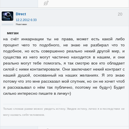
20
Direct
12.2.2012 6:33
Неактивен
меган
на счёт инкарнации ты не права, может есть какой либо
процент чего то подобного, не знаю не разбирал что то
подобное, но есть совершенно реально некий другой мир, и
существа из него могут частично находится в нашем, и они
реально могут тебе помогать, я так смотрю все кто обладает
силой с ними контактировали. Они заключают некий контракт с
нашей душой, основанный на наших желаниях. Я это знаю
потому что это мне рассказал мой спутник, но он не хочет чтоб
я рассказывал о нём так публично, поэтому не буду=) Будет
сильно интересно пишите в личку=)
Только сломав рамки можно увидеть истину. Увидев истину, лично я в последствии не
могу назвать себя человеком.