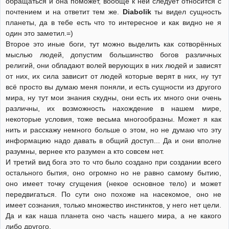
обращаться и она поможет, вообще к ней следует относится с
почтением и на ответит тем же.
Diabolik
ты видел сущность
планеты, да в тебе есть что то интересное и как видно не я
один это заметил.=)
Второе это иные боги, тут можно выделить как сотворённых
мыслью людей, допустим большинство богов различных
религий, они обладают волей верующих в них людей и зависят
от них, их сила зависит от людей которые верят в них, ну тут
всё просто вы думаю меня поняли, и есть сущности из другого
мира, ну тут мои знания скудны, они есть их много они очень
различны, их возможность нахождение в нашем мире,
некоторые условия, тоже весьма многообразны. Может я как
нить и расскажу немного больше о этом, но не думаю что эту
информацию надо давать в общий доступ... Да и они вполне
разумны, вернее кто разумен а кто совсем нет.
И третий вид бога это то что было создано при создании всего
остального бытия, оно огромно но не равно самому бытию,
оно имеет точку сгущения (некое основное тело) и может
передвигаться. По сути оно похоже на насекомое, оно не
имеет сознания, только множество инстинктов, у него нет цели.
Да и как наша планета оно часть нашего мира, а не какого
либо другого.