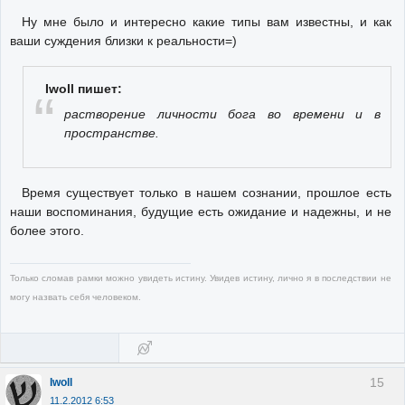
Ну мне было и интересно какие типы вам известны, и как
ваши суждения близки к реальности=)
Iwoll пишет:
растворение личности бога во времени и в
пространстве.
Время существует только в нашем сознании, прошлое есть
наши воспоминания, будущие есть ожидание и надежны, и не
более этого.
Только сломав рамки можно увидеть истину. Увидев истину, лично я в последствии не
могу назвать себя человеком.
15
Iwoll
11.2.2012 6:53