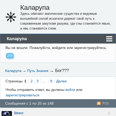
Каларупа
Здесь обитают магические существа и ведомые
волшебной силой искатели держат свой путь к
сокровенным закуткам разума, где сны становятся явью,
а явь становится сном.
Каларупа
Вы не вошли.
Пожалуйста, войдите или зарегистрируйтесь.
Блог
244
Форум
Пользователи
→
Бог???
Каларупа
→
Путь Знания
Правила
Страницы
1
2
3
…
8
Далее
Регистрация
Чтобы отправить ответ, вы должны
войти
или
зарегистрироваться
Вход
Сообщения с 1 по 20 из 148
RSS
1
Direct