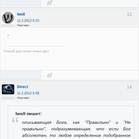
13
Iwoll
11.2.2012 6:15
Неактивен
-
Старый дед лучше новых двух
14
Direct
11.2.2012 6:39
Неактивен
Iwoll пишет:
описывающая Бога, как "Правильно" и "Не
правильно", подразумевающая, что если Бог
абсолютен, то любое определение подобранное