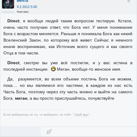
6
Мечта
9.2.2012 5:00
Неактивен
Direct
, я вообще людей таким вопросом тестирую. Кстати,
очень часто получаю ответ, что Бога нет. У меня понимание
Бога с возрастом меняется. Раньше я понимала Бога как некий
Вселенский Закон, по которому всё живет. Сейчас я немного
иначе воспринимаю, как Источник всего сущего и как своего
Отца в том числе.
Direct
, смотрю вы уже всё постигли, и у вас истина в
последней инстанции.
Меган, вообще-то женское имя.
Да, разумеется, во всем объеме постичь Бога не можем,
пока.... но мы являемся его частями, в каждом из нас есть
Часть Бога, поэтому через эту часть можно и выйти на самого
Бога.
меган
, а вы просто прислушайтесь, почувствуйте
Если выбираешь не ты, то выбирают за тебя -
"Свой круг"