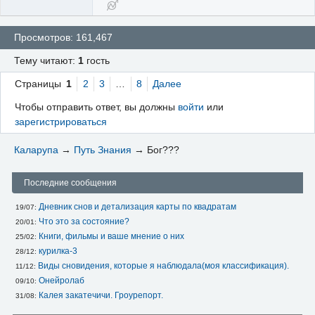
Просмотров: 161,467
Тему читают:
1
гость
Страницы
1
2
3
…
8
Далее
Чтобы отправить ответ, вы должны
войти
или
зарегистрироваться
Каларупа
→
Путь Знания
→
Бог???
Последние сообщения
Дневник снов и детализация карты по квадратам
19/07: 
Что это за состояние?
20/01: 
Книги, фильмы и ваше мнение о них
25/02: 
курилка-3
28/12: 
Виды сновидения, которые я наблюдала(моя классификация).
11/12: 
Онейролаб
09/10: 
Калея закатечичи. Гроурепорт.
31/08: 