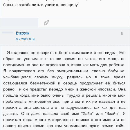
больше закабалить и унизить женщину.
Неактивен
8
Diabolik
9.2.2012 8:06
Я стараюсь не говорить о боге таким каким я его видел. Его
образ не уловим и в то же время он четок, его мощь не
постижима но она не агресивна а мягка как мать для ребенка.
Я почувствовал его без эмоциональным словно бабушка
улыбающаяся своему внуку, радуясь но в тоже время
остающаяся безметежной и сердце продолжает её биться
ровно, и он предстал передо мной в женской ипостаси. Она
пришла когда мне было очень трудно и решила многие мои
проблемы в мнгновения ока, при этом я их не называл и не
просил а она сделала это не задумываясь так как для нас
дышать. Она даже назвала своё имя "Хэйя" или "Вхэйя". Я
прочитал тогда много материалов в поиске этого имени и не
нашел ничего кроме кратком упоминании души земли хэйя.