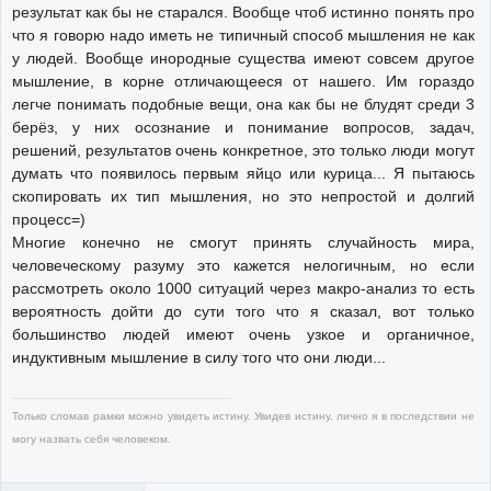
результат как бы не старался. Вообще чтоб истинно понять про
что я говорю надо иметь не типичный способ мышления не как
у людей. Вообще инородные существа имеют совсем другое
мышление, в корне отличающееся от нашего. Им гораздо
легче понимать подобные вещи, она как бы не блудят среди 3
берёз, у них осознание и понимание вопросов, задач,
решений, результатов очень конкретное, это только люди могут
думать что появилось первым яйцо или курица... Я пытаюсь
скопировать их тип мышления, но это непростой и долгий
процесс=)
Многие конечно не смогут принять случайность мира,
человеческому разуму это кажется нелогичным, но если
рассмотреть около 1000 ситуаций через макро-анализ то есть
вероятность дойти до сути того что я сказал, вот только
большинство людей имеют очень узкое и органичное,
индуктивным мышление в силу того что они люди...
Только сломав рамки можно увидеть истину. Увидев истину, лично я в последствии не
могу назвать себя человеком.