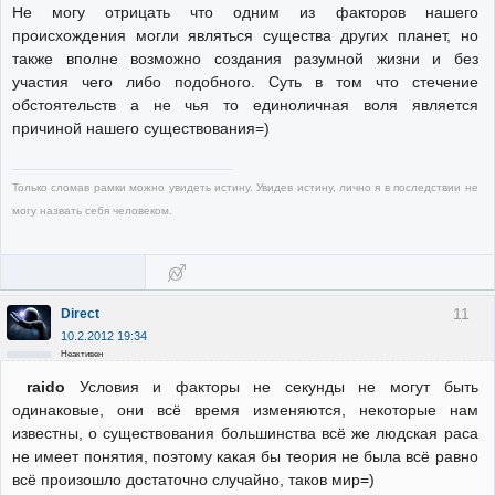
Не могу отрицать что одним из факторов нашего
происхождения могли являться существа других планет, но
также вполне возможно создания разумной жизни и без
участия чего либо подобного. Суть в том что стечение
обстоятельств а не чья то единоличная воля является
причиной нашего существования=)
Только сломав рамки можно увидеть истину. Увидев истину, лично я в последствии не
могу назвать себя человеком.
11
Direct
10.2.2012 19:34
Неактивен
raido
Условия и факторы не секунды не могут быть
одинаковые, они всё время изменяются, некоторые нам
известны, о существования большинства всё же людская раса
не имеет понятия, поэтому какая бы теория не была всё равно
всё произошло достаточно случайно, таков мир=)