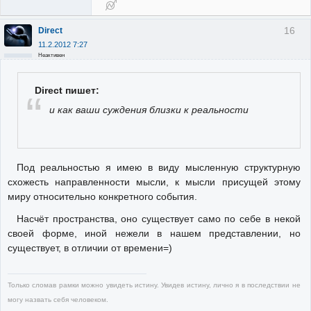
16
Direct
11.2.2012 7:27
Неактивен
Direct пишет:
и как ваши суждения близки к реальности
Под реальностью я имею в виду мысленную структурную
схожесть направленности мысли, к мысли присущей этому
миру относительно конкретного события.
Насчёт пространства, оно существует само по себе в некой
своей форме, иной нежели в нашем представлении, но
существует, в отличии от времени=)
Только сломав рамки можно увидеть истину. Увидев истину, лично я в последствии не
могу назвать себя человеком.