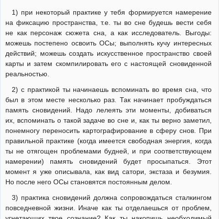
1) при некоторый практике у тебя формируется намерение
на фиксацию пространства, т.е. ты во сне будешь вести себя
не как персонаж сюжета сна, а как исследователь. Выгоды:
можешь постепено освоить ОСы; выполнять кучу интересных
действий; можешь создать искусственное пространство своей
карты и затем скомпилировать его с настоящей сновиденной
реальностью.
2) с практикой ты начинаешь вспоминать во время сна, что
был в этом месте несколько раз. Так начинает пробуждаться
память сновидений. Надо лелеять эти моменты, добиваться
их, вспоминать о такой задаче во сне и, как ты верно заметил,
понемногу переносить картографирование в сферу снов. При
правильной практике (когда имеется свободная энергия, когда
ты не отягощен проблемами будней, и при соответствующем
намерении) память сновидений будет просыпаться. Этот
момент я уже описывала, как вид сатори, экстаза и безумия.
Но после него ОСы становятся постоянным делом.
3) практика сновидений должна сопровождаться сталкингом
повседневной жизни. Иначе как ты отделаешься от проблем,
угнетающих твое сознание? Как ты накопишь необходимый