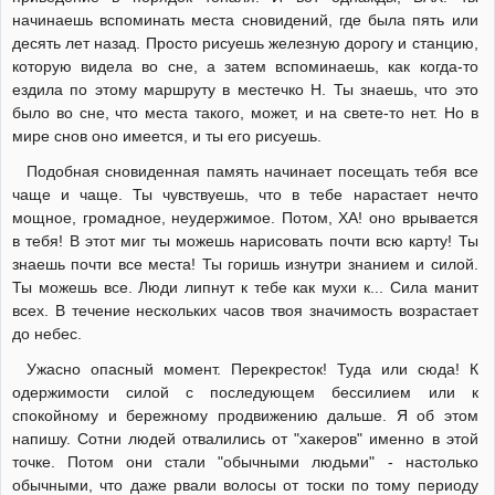
начинаешь вспоминать места сновидений, где была пять или
десять лет назад. Просто рисуешь железную дорогу и станцию,
которую видела во сне, а затем вспоминаешь, как когда-то
ездила по этому маршруту в местечко Н. Ты знаешь, что это
было во сне, что места такого, может, и на свете-то нет. Но в
мире снов оно имеется, и ты его рисуешь.
Подобная сновиденная память начинает посещать тебя все
чаще и чаще. Ты чувствуешь, что в тебе нарастает нечто
мощное, громадное, неудержимое. Потом, ХА! оно врывается
в тебя! В этот миг ты можешь нарисовать почти всю карту! Ты
знаешь почти все места! Ты горишь изнутри знанием и силой.
Ты можешь все. Люди липнут к тебе как мухи к... Сила манит
всех. В течение нескольких часов твоя значимость возрастает
до небес.
Ужасно опасный момент. Перекресток! Туда или сюда! К
одержимости силой с последующем бессилием или к
спокойному и бережному продвижению дальше. Я об этом
напишу. Сотни людей отвалились от "хакеров" именно в этой
точке. Потом они стали "обычными людьми" - настолько
обычными, что даже рвали волосы от тоски по тому периоду