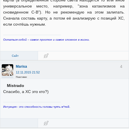
карты (в определенной стороне света находится то или иное
универсальное место, например, "зона катаклизмов на
сновиденном С-В"). Но не рекомендую на этом залипать.
Сначала составь карту, а потом её анализирую с позиций ХС,
если сочтёшь нужным.
Остаться собой – самое простое и самое сложное в жизни.
Сайт
4
Marisa
12.11.2015 21:52
Неактивен
Mistrado
Спасибо, а ХС это кто?)
Интуиция - это способность головы чуять ж*пой.