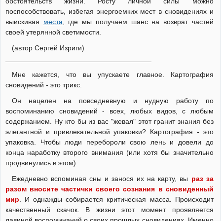
обстоятельств жизни. Росту личной силы можно
поспособствовать, избегая энергоемких мест в сновидениях и
выискивая
места
, где мы получаем шанс на возврат частей
своей утерянной светимости.
(автор Сергей Изриги)
_____________________________________
Мне кажется, что вы упускаете главное. Картография
сновидений - это трикс.
Он нацелен на повседневную и нудную работу по
воспоминанию сновидений - всех, любых видов, с любым
содержанием. Ну кто бы из вас "жевал" этот гранит знания без
элегантной и привлекательной упаковки? Картография - это
упаковка. Чтобы люди перебороли свою лень и довели до
конца наработку второго внимания (или хотя бы значительно
продвинулись в этом).
Ежедневно вспоминая сны и занося их на карту, вы
раз за
разом вносите частички своего сознания в сновиденный
мир
. И однажды собирается критическая масса. Происходит
качественный скачок. В жизни этот момент проявляется
лавиной воспоминаний о своих прошлых сновидениях. Именно