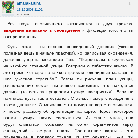
1
amarakaruna
16.12.2008 11:01
Неактивен
Вся наука сновидящего заключается в двух триксах:
введение внимания в сновидение
и фиксация того, что ты
воспринимаешь.
Суть такая - ты ведешь сновиденный дневник (ужасно
полезная вещь в начале практики), но, записывая сновидения,
делаешь упор на местности. Типа: "Встречалась с cryonusом
на какой-то странной улице. Говорили о тибетских акулах. В
это время четверо налетчков грабили ювелирный магазин и
шла ужасная стрельба." Затем ты рисуешь план улицы,
расположение домов, пытаешься вспомнить, что находится
дальше (то есть за пределами пузыря восприятия). Если не
помнишь, пусть так и остается. Ставишь номер сновидения в
твоем дневнике. Отмечаешь этот номер на карте сновидения.
Я позже расскажу об ориентации на карте. Через некоторое
время "пузыри" начнут соединяться. Их станет много, они
будут сливаться, создавая из сотни фрагментов карту
сновидений - остров тональ. Составление карты - это
приведение в порядок тоналя. И вот однажды, БАХ! ты