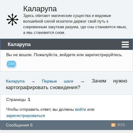
Каларупа
Здесь обитают магические существа и ведомые
волшебной силой искатели держат свой путь к
сокровенным закуткам разума, где сны становятся явью,
а явь становится сном.
Каларупа
Вы не вошли.
Пожалуйста, войдите или зарегистрируйтесь.
Блог
244
Форум
Пользователи
→
Зачем нужно
Каларупа
→
Первые шаги
картографировать сновидения?
Правила
Регистрация
Страницы
1
Чтобы отправить ответ, вы должны
войти
или
Вход
зарегистрироваться
Сообщения 6
RSS