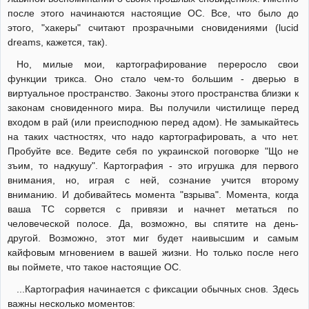
после этого начинаются настоящие ОС. Все, что было до
этого, "хакеры" считают прозрачными сновидениями (lucid
dreams, кажется, так).
Но, милые мои, картографирование переросло свои
функции трикса. Оно стало чем-то большим - дверью в
виртуальное пространство. Законы этого пространства близки к
законам сновиденного мира. Вы получили чистилище перед
входом в рай (или преисподнюю перед адом). Не замыкайтесь
на таких частностях, что надо картографировать, а что нет.
Пробуйте все. Ведите себя по украинской поговорке "Що не
зъим, то надкушу". Картография - это игрушка для первого
внимания, но, играя с ней, сознание учится второму
вниманию. И добивайтесь момента "взрыва". Момента, когда
ваша ТС сорвется с привязи и начнет метаться по
человеческой полосе. Да, возможно, вы спятите на день-
другой. Возможно, этот миг будет наивысшим и самым
кайфовым мгновением в вашей жизни. Но только после него
вы поймете, что такое настоящие ОС.
...Картография начинается с фиксации обычных снов. Здесь
важны несколько моментов: