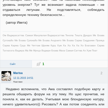
уровень энергии? Тут же возникает задача поменьше - не
отдаваться летунам. Не подставляться, соблюдать
определенную технику безопасности...
(автор Ивета)
Ом Ваджрасаттва Самая Манупалая Ваджрасаттва Тенопа Тишта Дридхо Ме Бхава
Сутокайо Ме Бхава Супокайо Ме Бхава Ануракто Ме Бхава Сарва Сиддхиме Праяца
Сарва Карма Суца Ме Читтам Шриям Куру Хум Ха Ха Ха Ха Хо Бхагаван Сарва
Татхагата Ваджра Ма Ме Мунца Ваджри Бхава Маха Самая Саттва Ах Хум Пхат
1
Сайт
2
Marisa
12.11.2015 14:51
Неактивен
Недавно вспомнила, что Ама составлял подобную карту и
решила обшарить форум на эту тему. Но щас прочитав, не
поняла я, как ее делать. Учитывая мою блондинскую натуру,
ничего удивительного)) Рисовать? А как потом соединять или