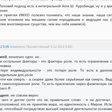
Похожий подход есть в интегральной йоге Ш. Ауробинда, ну и у кр
ения.
я приятия ИМХО полезно понимать, что наше знание, наша си
оим эгоизмом мы мешаем силам породившим и ведущим нас (н
лее многомерные существа, чем мы себе кажемся).
12 5:45
(изменено: Просветлённый, 6.12.2012 5:48)
Iwoll
, коонечно одно, но...
е остальные факторы - это факторы роли, то есть ограничение 
ловека.
теря индивидуальности - это потеря роли. То есть в данно
едельным для роли.
чти как смерть - а скорее даже более серьёзным как смерть. Вед
т самосохранения роли. То есть присечение через физическую с
оего Я.
адепт
, не совсем верно.
 чего я достиг (хотя это не правильное слово - я не достигал
сположена) это не принятие мира, но идентичность с Миром. Истин
р, способный посредством высшей нервной деятельности осознава