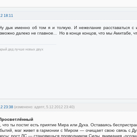
12 18:11
Ну дык именно об том я и толкую. И нежелание расставаться с
зможно далеко не главное... Но в конце концов, что мы Амитабе,
арый дед лучше новых двух
12 23:38
(изменено: адепт, 5.12.2012 23:40)
Просветлённый
, что ты постиг есть приятие Мира или Духа. Оставаясь бесприст
бытий, маг живет в гармонии с Миром — очищает свою связь с Ду
юсы: рост ЛС — становишься проводником Силы, внимания -осоз