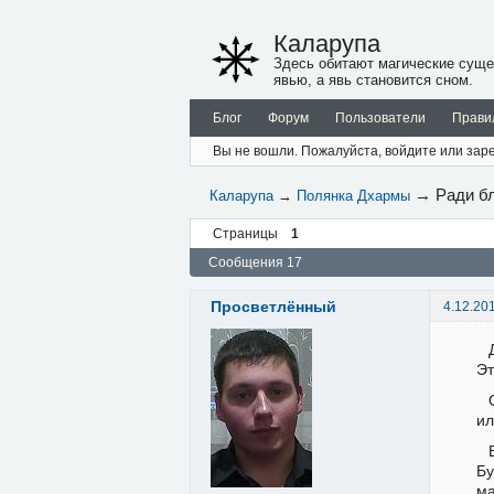
Каларупа
Здесь обитают магические суще
явью, а явь становится сном.
Блог
Форум
Пользователи
Прави
Вы не вошли.
Пожалуйста, войдите или заре
→
Ради бл
Каларупа
→
Полянка Дхармы
Страницы
1
Сообщения 17
Просветлённый
4.12.20
Эт
ил
Бу
ма