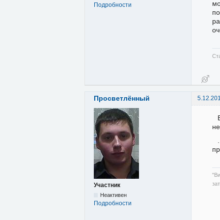
мо
Подробности
по
ра
оч
Ст
Просветлённый
5.12.20
не
пр
"В
за
Участник
Неактивен
Подробности