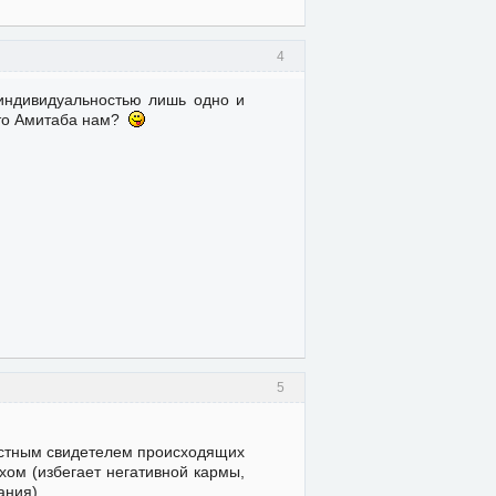
4
 индивидуальностью лишь одно и
 что Амитаба нам?
5
растным свидетелем происходящих
хом (избегает негативной кармы,
нания).