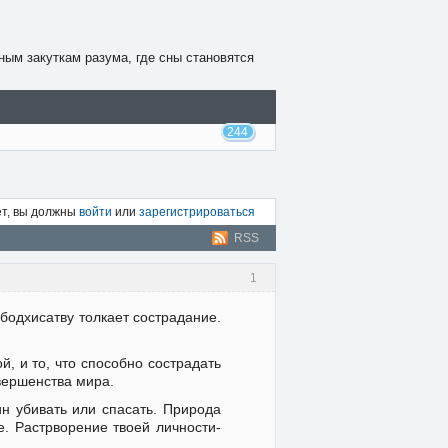
ным закуткам разума, где сны становятся
244
ет, вы должны
войти
или
зарегистрироваться
RSS
1
бодхисатву толкает сострадание.
, и то, что способно сострадать
вершенства мира.
ин убивать или спасать. Природа
е. Растрворение твоей личности-