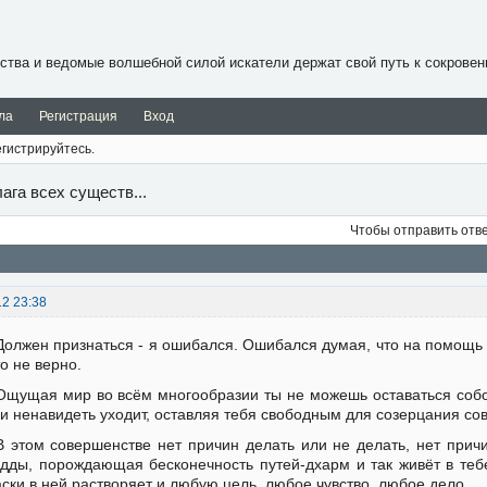
ства и ведомые волшебной силой искатели держат свой путь к сокровен
ла
Регистрация
Вход
гистрируйтесь.
ага всех существ...
Чтобы отправить отв
12 23:38
Должен признаться - я ошибался. Ошибался думая, что на помощь 
о не верно.
Ощущая мир во всём многообразии ты не можешь оставаться собой
и ненавидеть уходит, оставляя тебя свободным для созерцания со
В этом совершенстве нет причин делать или не делать, нет прич
дды, порождающая бесконечность путей-дхарм и так живёт в теб
ски в ней растворяет и любую цель, любое чувство, любое дело.