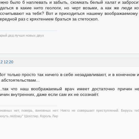
жно было б наплевать и забыть, скомкать белый халат и заброси
даться в какие нито геологи, но черт возьми, а как же люди 
ссчитывают на тебя? Вот и приходиться нашему воображаемому в
ередной раз с кряхтением браться за стетоскоп.
арый дед лучше новых двух
12 12:20
Вот только просто так ничего в себе незадавливают, и в конечном и
 абстоятельствам...
...так что наш воображаемый врач имеет достаточно причин не
ичин внутренних, даже если сам их не осознаёт.
иновных нет, поверь, виновных нет: Никто не совершает преступлений. Берусь те
ткнуть любому" Шекспир. Король Лир