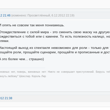
12 21:46
(изменено: Просветлённый, 6.12.2012 22:19)
И опять не совсем так меня пониамешь.
Отождествление с силой мира - это сменить свою маску на другую
ождествиться с тобой или с камнем. То есть полезность налицо, 
лями.
Настоящий выход из спектакля невозможен для роли - только для то
ощайте роли, прощайте сценарии, прощайте и прописанные и дос
А это более чем... страшно)
иновных нет, поверь, виновных нет: Никто не совершает преступлений. Берусь те
ткнуть любому" Шекспир. Король Лир
012 21:38