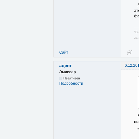
эт
фо
"В
за
Сайт
адепт
6.12.20
Эмиссар
Неактивен
Подробности
вы