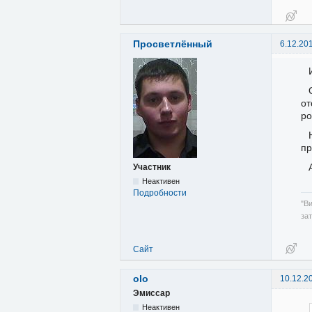
Просветлённый
6.12.20
от
ро
пр
Участник
Неактивен
Подробности
"В
за
Сайт
olo
10.12.2
Эмиссар
Неактивен