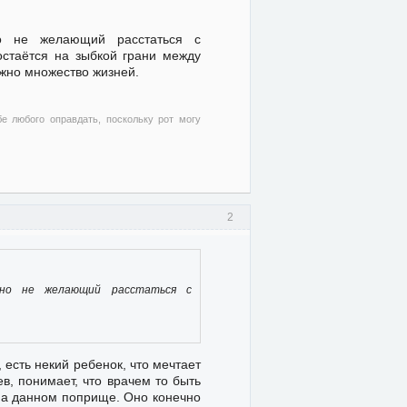
о не желающий расстаться с
остаётся на зыбкой грани между
ожно множество жизней.
бе любого оправдать, поскольку рот могу
2
 но не желающий расстаться с
 есть некий ребенок, что мечтает
в, понимает, что врачем то быть
 на данном поприще. Оно конечно