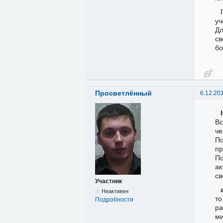
уч
Дл
св
бо
Просветлённый
6.12.20
Вс
че
По
пр
По
ак
св
Участник
Неактивен
то
Подробности
ра
ми