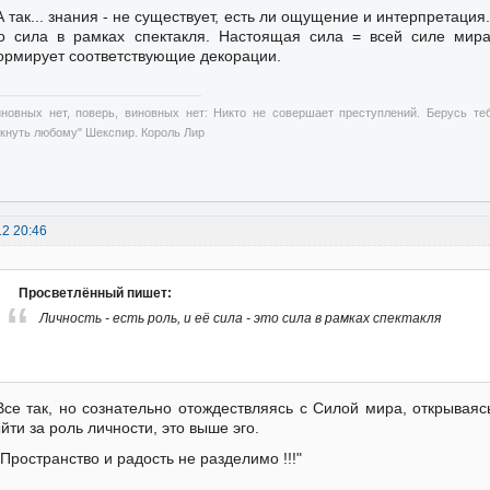
А так... знания - не существует, есть ли ощущение и интерпретация. 
о сила в рамках спектакля. Настоящая сила = всей силе мир
рмирует соответствующие декорации.
иновных нет, поверь, виновных нет: Никто не совершает преступлений. Берусь те
ткнуть любому" Шекспир. Король Лир
12 20:46
Просветлённый пишет:
Личность - есть роль, и её сила - это сила в рамках спектакля
Все так, но сознательно отождествляясь с Силой мира, открываяс
йти за роль личности, это выше эго.
"Пространство и радость не разделимо !!!"