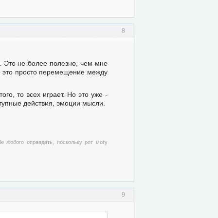
8
. Это не более полезно, чем мне
но это просто перемещение между
го, то всех играет. Но это уже -
тупные действия, эмоции мысли.
бе любого оправдать, поскольку рот могу
9