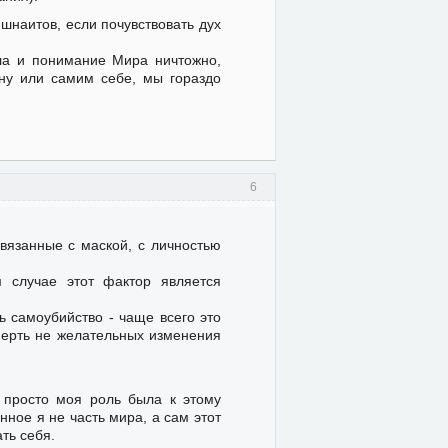
ишнаитов, если почувствовать дух
ла и понимание Мира ничтожно,
у или самим себе, мы гораздо
6
связанные с маской, с личностью
м случае этот фактор является
ь самоубийство - чаще всего это
мерть не желательных изменения
, просто моя роль была к этому
ное я не часть мира, а сам этот
ть себя.