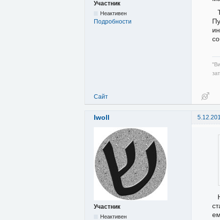
Участник
Неактивен
П
Подробности
ин
со
"В
за
Сайт
Iwoll
5.12.20
ст
Участник
ем
Неактивен