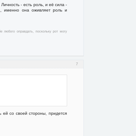
Личность - есть роль, и её сила -
а, именно она оживляет роль и
бе любого оправдать, поскольку рот могу
7
ь ей со своей стороны, придется