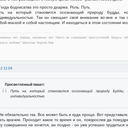
Тогда бодхисатва это просто дхарма. Роль. Путь.
уть на который становится осознающий природу Будды, н
дивидуальностью. Так он смещает своё внимание во-вне и так 
бой-маской и собой настоящим. И находиться в этом состоянии м
иновных нет, поверь, виновных нет: Никто не совершает преступлений. Берусь те
ткнуть любому" Шекспир. Король Лир
12 11:04
Просветлённый пишет:
Путь на который становится осознающий природу Будды,
индивидуальностью.
Не обязательно так. Все может быть и куда проще. Вот представьте,
ать врачем. Проходит какое то время и он, повзрослев да помудре
у совершенно не хочется, ан поздно - он уже успешно трудиться