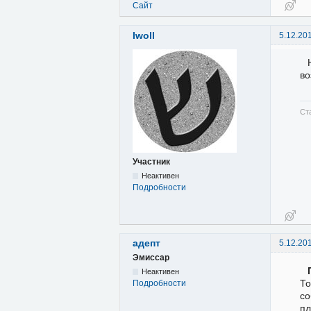
Сайт
Iwoll
5.12.20
во
Ст
Участник
Неактивен
Подробности
адепт
5.12.20
Эмиссар
Неактивен
То
Подробности
со
пл