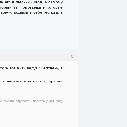
ть его в пыльный угол, а самому
которым ты помогаешь и которые
рачу, задавив в себе геолога, в
3
тоге все нити ведут к человеку, а
 становиться геологом, причём
бе любого оправдать, поскольку рот могу