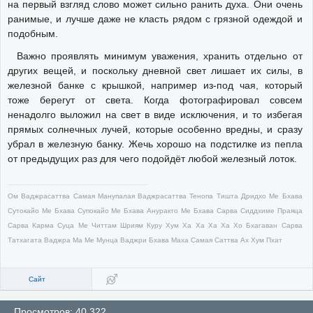
на первый взгляд слово может сильно ранить духа. Они очень
ранимые, и лучше даже не класть рядом с грязной одеждой и
подобным.
Важно проявлять минимум уважения, хранить отдельно от
других вещей, и поскольку дневной свет лишает их силы, в
железной банке с крышкой, например из-под чая, который
тоже берегут от света. Когда фотографировал совсем
ненадолго выложил на свет в виде исключения, и то избегая
прямых солнечных лучей, которые особенно вредны, и сразу
убрал в железную банку. Жечь хорошо на подстилке из пепла
от предыдущих раз для чего подойдёт любой железный лоток.
Ом Ваджрасаттва Самая Манупалая Ваджрасаттва Тенопа Тишта Дридхо Ме Бхава
Сутокайо Ме Бхава Супокайо Ме Бхава Ануракто Ме Бхава Сарва Сиддхиме Праяца
Сарва Карма Суца Ме Читтам Шриям Куру Хум Ха Ха Ха Ха Хо Бхагаван Сарва
Татхагата Ваджра Ма Ме Мунца Ваджри Бхава Маха Самая Саттва Ах Хум Пхат
Сайт
Просмотров: 40,322