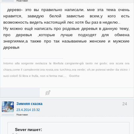
Неактивен
дерево- это вы правильно написали. мне эта тема очень
нравится, завидую белой завистью всем,у кого есть
возможность видеть настоящий лес хотя бы раз в неделю..
Ну можно ещё написать про родовые деревья в данную тему,
про деревья ,которые лучше подходят для обмена
энергиями,а также про так называемые женские и мужские
деревья
Intorno alla sorgente svolazza la libellula cangiante-già tanto ne godo; ora scura ora
chiara,come il camaleonte:ora rossa,ora turchina,ora verde; oh,se potessi veder da vicino i
suoi colori! Si libra e frulla, non si ferma mai.... Goethe
24
Зимняя сказка
23.4.2014 15:32
Неактивен
Sever пишет: