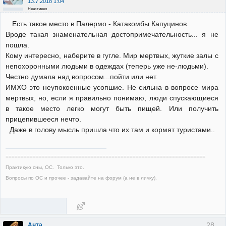
13.7.2018 1:04
Неактивен
Есть такое место в Палермо - Катакомбы Капуцинов.
Вроде такая знаменательная достопримечательность... я не
пошла.
Кому интересно, наберите в гугле. Мир мертвых, жуткие залы с
непохоронными людьми в одеждах (теперь уже не-людьми).
Честно думала над вопросом...пойти или нет.
ИМХО это неупокоенные усопшие. Не сильна в вопросе мира
мертвых, но, если я правильно понимаю, люди спускающиеся
в такое место легко могут быть пищей. Или получить
прицепившееся нечто.
Даже в голову мысль пришла что их там и кормят туристами..
==================================================================
Практикую сны, ОС. Только это.
Вопросы по ОС и прочее - задавайте на форум (а не в личку).
28
Анта