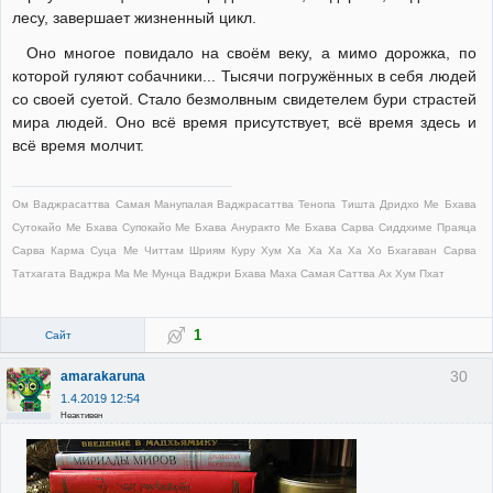
лесу, завершает жизненный цикл.
Оно многое повидало на своём веку, а мимо дорожка, по
которой гуляют собачники... Тысячи погружённых в себя людей
со своей суетой. Стало безмолвным свидетелем бури страстей
мира людей. Оно всё время присутствует, всё время здесь и
всё время молчит.
Ом Ваджрасаттва Самая Манупалая Ваджрасаттва Тенопа Тишта Дридхо Ме Бхава
Сутокайо Ме Бхава Супокайо Ме Бхава Ануракто Ме Бхава Сарва Сиддхиме Праяца
Сарва Карма Суца Ме Читтам Шриям Куру Хум Ха Ха Ха Ха Хо Бхагаван Сарва
Татхагата Ваджра Ма Ме Мунца Ваджри Бхава Маха Самая Саттва Ах Хум Пхат
1
Сайт
30
amarakaruna
1.4.2019 12:54
Неактивен