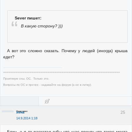
Sever пишет:
В какую сторону? )))
А вот это сложно сказать. Почему у людей (иногда) крыша
едет?
==================================================================
Практикую сны, ОС. Только это.
Вопросы по ОС и прочее - задавайте на форум (а не в личку).
Неактивен
25
хена
14.9.2014 1:18
Блин, а я то раскатал губы что щас прочту что такое места