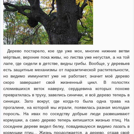
Дерево постарело, кое где уже мох, многие нижние ветви
мёртвые, верхние пока живы, но листва уже негустая, а на той
лапе, где сидели в детстве, видны грибы. Вообще, у деревьев
есть защитные механизмы от паразитической растительности,
но видимо иммунитет уже не работает, значит моё дерево
скоро завершает свой жизненный цикл. В полостях
сломившихся веток наверху, сердцевина которых похоже
превратилась в труху, завелись синички, и всё дерево теперь в
синицах. Зато вокруг, где когда-то была одна трава на
прогалине, на которой мы играли, появилась разная молодая
поросль. На ивах по соседству добрые люди развешивают
кормушки, а само дерево теперь кипишится жизнью птиц. На
соседнем дереве видел белку, повадившуюся видимо лазать в
кормушки птиц... Жизнь продолжается, а дерево, отдав своё