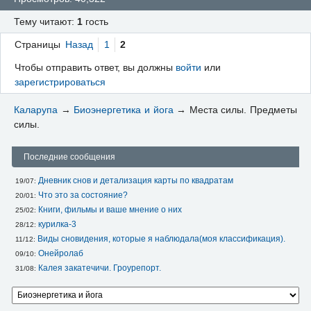
Тему читают:
1
гость
Страницы
Назад
1
2
Чтобы отправить ответ, вы должны
войти
или
зарегистрироваться
Каларупа
→
Биоэнергетика и йога
→
Места силы. Предметы
силы.
Последние сообщения
Дневник снов и детализация карты по квадратам
19/07: 
Что это за состояние?
20/01: 
Книги, фильмы и ваше мнение о них
25/02: 
курилка-3
28/12: 
Виды сновидения, которые я наблюдала(моя классификация).
11/12: 
Онейролаб
09/10: 
Калея закатечичи. Гроурепорт.
31/08: 