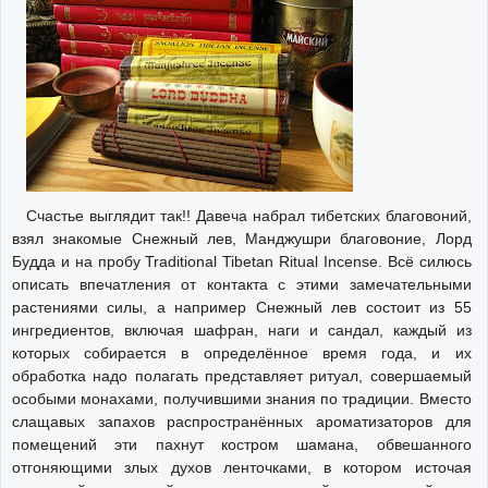
Счастье выглядит так!! Давеча набрал тибетских благовоний,
взял знакомые Снежный лев, Манджушри благовоние, Лорд
Будда и на пробу Traditional Tibetan Ritual Incense. Всё силюсь
описать впечатления от контакта с этими замечательными
растениями силы, а например Снежный лев состоит из 55
ингредиентов, включая шафран, наги и сандал, каждый из
которых собирается в определённое время года, и их
обработка надо полагать представляет ритуал, совершаемый
особыми монахами, получившими знания по традиции. Вместо
слащавых запахов распространённых ароматизаторов для
помещений эти пахнут костром шамана, обвешанного
отгоняющими злых духов ленточками, в котором источая