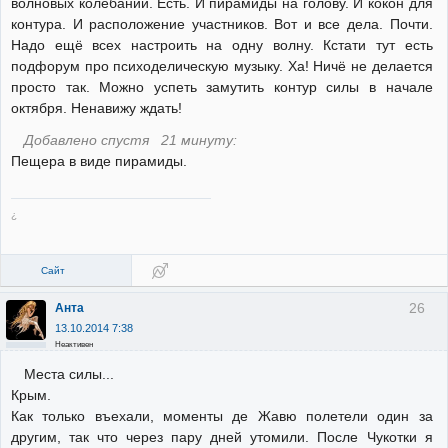
волновых колебаний. Есть. И пирамиды на голову. И кокон для
контура. И расположение участников. Вот и все дела. Почти.
Надо ещё всех настроить на одну волну. Кстати тут есть
подфорум про психоделическую музыку. Ха! Ничё не делается
просто так. Можно успеть замутить контур силы в начале
октября. Ненавижу ждать!
Добавлено спустя 21 минуту:
Пещера в виде пирамиды.
¿
Сайт
26
Анта
13.10.2014 7:38
Неактивен
Места силы...
Крым.
Как только въехали, моменты де Жавю полетели один за
другим, так что через пару дней утомили. После Чукотки я