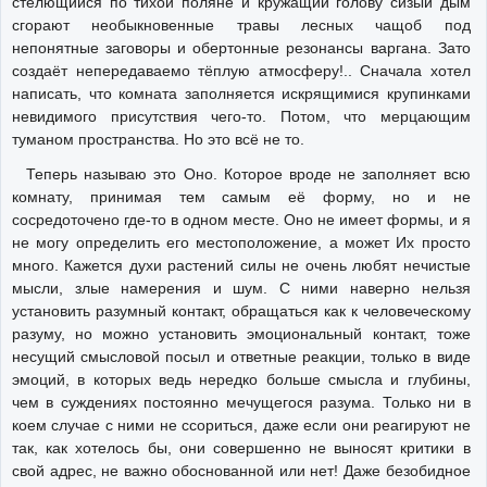
стелющийся по тихой поляне и кружащий голову сизый дым
сгорают необыкновенные травы лесных чащоб под
непонятные заговоры и обертонные резонансы варгана. Зато
создаёт непередаваемо тёплую атмосферу!.. Сначала хотел
написать, что комната заполняется искрящимися крупинками
невидимого присутствия чего-то. Потом, что мерцающим
туманом пространства. Но это всё не то.
Теперь называю это Оно. Которое вроде не заполняет всю
комнату, принимая тем самым её форму, но и не
сосредоточено где-то в одном месте. Оно не имеет формы, и я
не могу определить его местоположение, а может Их просто
много. Кажется духи растений силы не очень любят нечистые
мысли, злые намерения и шум. С ними наверно нельзя
установить разумный контакт, обращаться как к человеческому
разуму, но можно установить эмоциональный контакт, тоже
несущий смысловой посыл и ответные реакции, только в виде
эмоций, в которых ведь нередко больше смысла и глубины,
чем в суждениях постоянно мечущегося разума. Только ни в
коем случае с ними не ссориться, даже если они реагируют не
так, как хотелось бы, они совершенно не выносят критики в
свой адрес, не важно обоснованной или нет! Даже безобидное