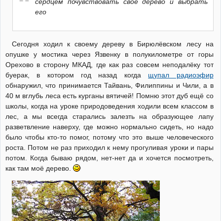
сердцем почувствовать своё дерево и выбрать
его
Сегодня ходил к своему дереву в Бирюлёвском лесу на
опушке у мостика через Язвенку в полукилометре от горы
Орехово в сторону МКАД, где как раз совсем неподалёку тот
буерак, в котором год назад когда
щупал радиоэфир
обнаружил, что принимается Тайвань, Филиппины и Чили, а в
40 м вглубь леса есть курганы вятичей! Помню этот дуб ещё со
школы, когда на уроке природоведения ходили всем классом в
лес, а мы всегда старались залезть на образующее лапу
разветвление наверху, где можно нормально сидеть, но надо
было чтобы кто-то помог, потому что это выше человеческого
роста. Потом не раз приходил к нему прогуливая уроки и пары
потом. Когда бываю рядом, нет-нет да и хочется посмотреть,
как там моё дерево.