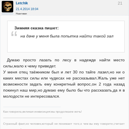
21
Letchik
21.4.2014 18:04
Неактивен
Зимняя сказка пишет:
на даче у меня была попытка найти такой зал
Думаю просто лазать по лесу в надежде найти место
силы,мало к чему приведет.
У меня отец таёжником был и лет 30 по тайге лазил,но ни о
каких местах силы или чудесах не рассказывал.Жаль уже нет
возможности задать ему конкретный вопрос,он 2 года назад
покинул наш мир,но думаю ему было бы что рассказать,да я в
молодости не интересовался.
Как говорила,великая инквизиция:мы продолжаем жечь!
--------------------------------------------------------------------
Странный факт,но человек,который не понимает того,о чем вы ему говорите,считает