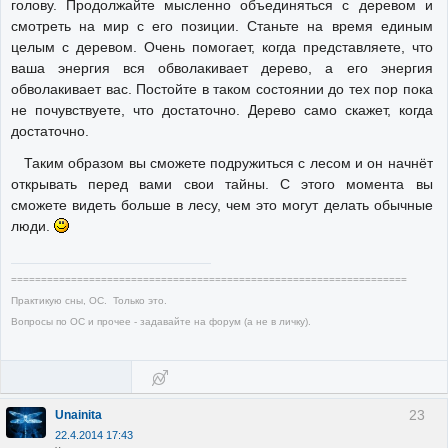
голову. Продолжайте мысленно объединяться с деревом и
смотреть на мир с его позиции. Станьте на время единым
целым с деревом. Очень помогает, когда представляете, что
ваша энергия вся обволакивает дерево, а его энергия
обволакивает вас. Постойте в таком состоянии до тех пор пока
не почувствуете, что достаточно. Дерево само скажет, когда
достаточно.
Таким образом вы сможете подружиться с лесом и он начнёт
открывать перед вами свои тайны. С этого момента вы
сможете видеть больше в лесу, чем это могут делать обычные
люди.
==================================================================
Практикую сны, ОС. Только это.
Вопросы по ОС и прочее - задавайте на форум (а не в личку).
23
Unainita
22.4.2014 17:43