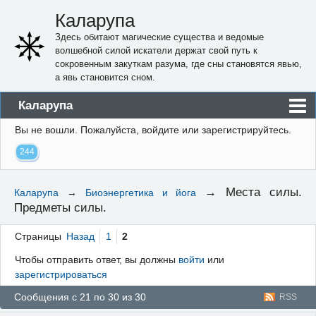
Каларупа
Здесь обитают магические существа и ведомые
волшебной силой искатели держат свой путь к
сокровенным закуткам разума, где сны становятся явью,
а явь становится сном.
Каларупа
Вы не вошли.
Пожалуйста, войдите или зарегистрируйтесь.
Блог
244
Форум
Пользователи
→
Места силы.
Каларупа
→
Биоэнергетика и йога
Предметы силы.
Правила
Регистрация
Страницы
Назад
1
2
Чтобы отправить ответ, вы должны
войти
или
Вход
зарегистрироваться
Сообщения с 21 по 30 из 30
RSS