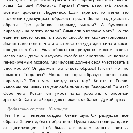
силы. Ан нет! Обломись Серёга! Опять надо всё своими
мозгами доходить. Ладненько. Если вкратце, то магия это
наложение движущихся образов на реал. Значит надо усилить
образы. Про действие пирамид читали? А бумажные
пирамиды на голову делали? Слышали о колпаке мага? Но это
ещё не место силы, а просто способ её сконцентрировать.
Значит надо понять что это за место откуда идёт сила и какая
она должна быть. Если образы генерируются мозгом, значит
место силы должно излучать колебания аналогичные волнам
генерируемым мозгом. Как человек должен себя чувствовать в
этих местах? Он должен там видеть образы! Глюки? Нет не
поможет. Тогда как? Места где горы образуют нечто типа
пирамиды? Типа угол между двух гор? Кстати в Росии,
непомню где, чувак замутил себе пирамиду. Задорнов! Он маг?
Себе чего! Кстати он умеет четко работать с энергией
зрителей. Кстати гейзеры дают некие колебания. Думай чувак.
Добавлено спустя 16 минут:
Нет! Не то. Гейзеры создают белый шум. Он разрушает все
образы! Значит идём от обратного. Нужна тихая пещера вдали
от цивилизации. Чтоб было как можно меньше разных