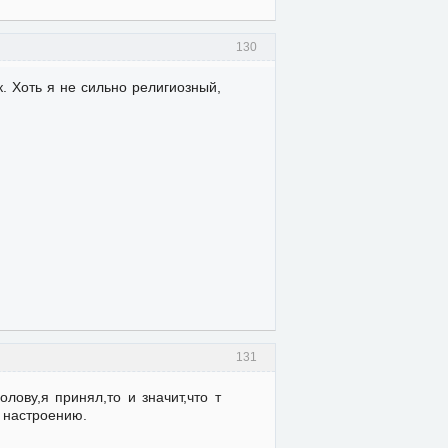
130
. Хоть я не сильно религиозный,
131
лову,я принял,то и значит,что т
и настроению.