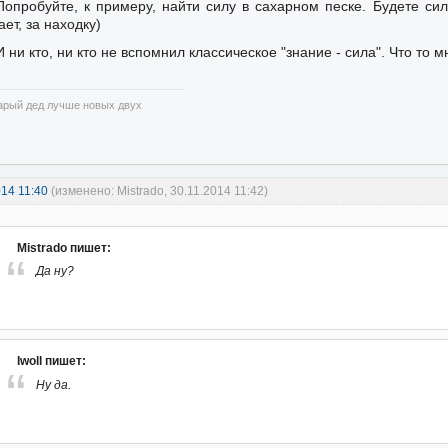
Попробуйте, к примеру, найти силу в сахарном песке. Будете сил
ает, за находку)
И ни кто, ни кто не вспомнил классическое "знание - сила". Что то мн
арый дед лучше новых двух
014 11:40
(изменено: Mistrado, 30.11.2014 11:42)
Mistrado пишет:
Да ну?
Iwoll пишет:
Ну да.