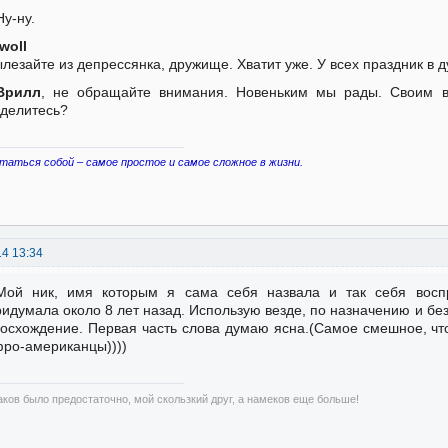
Ну-ну.
Iwoll
лезайте из депрессянка, дружище. Хватит уже. У всех праздник в д
Врилл
, не обращайте внимания. Новеньким мы рады. Своим в
делитесь?
таться собой – самое простое и самое сложное в жизни.
14 13:34
Мой ник, имя которым я сама себя назвала и так себя восп
идумала около 8 лет назад. Использую везде, по назначению и без. 
осхождение. Первая часть слова думаю ясна.(Самое смешное, что 
ро-американцы))))
аков было предостаточно, мой скользкий друг, а намеков еще больше!