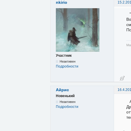
nkirio
15.2.20
Во
см
По
Ма
Участник
Неактивен
Подробности
Айрис
16.4.20
Новенький
Неактивен
Др
Подробности
от
те