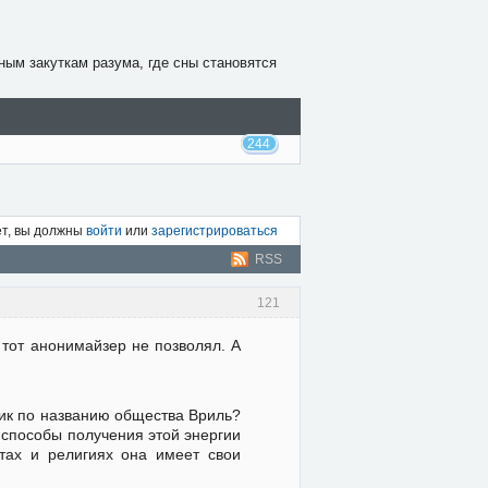
ным закуткам разума, где сны становятся
244
ет, вы должны
войти
или
зарегистрироваться
RSS
121
тот анонимайзер не позволял. А
ник по названию общества Вриль?
 способы получения этой энергии
ьтах и религиях она имеет свои