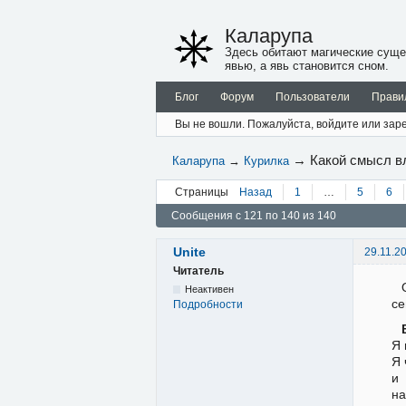
Каларупа
Здесь обитают магические суще
явью, а явь становится сном.
Блог
Форум
Пользователи
Прави
Вы не вошли.
Пожалуйста, войдите или заре
→
Какой смысл в
Каларупа
→
Курилка
Страницы
Назад
1
…
5
6
Сообщения с 121 по 140 из 140
Unite
29.11.2
Читатель
Неактивен
се
Подробности
Я 
Я 
и 
на