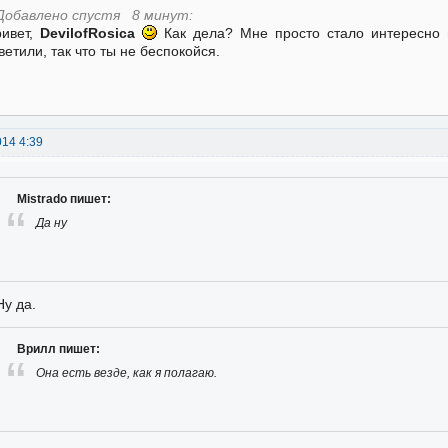
Добавлено спустя 8 минут:
ивет,
DevilofRosica
Как дела? Мне просто стало интересно 
ветили, так что ты не беспокойся.
014 4:39
Mistrado пишет:
Да ну
Ну да.
Врилл пишет:
Она есть везде, как я полагаю.