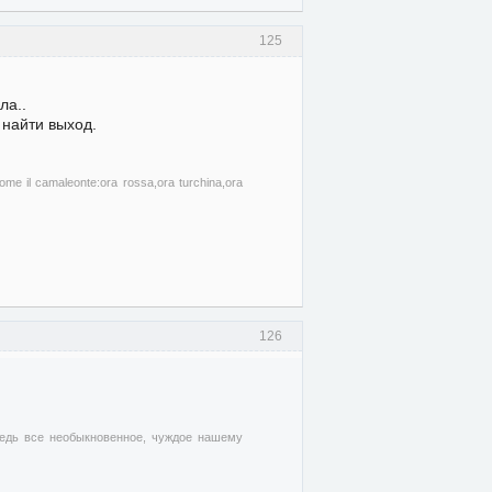
125
ла..
 найти выход.
come il camaleonte:ora rossa,ora turchina,ora
126
едь все необыкновенное, чуждое нашему