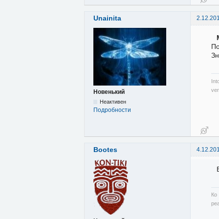
Unainita
2.12.20
По
Зн
Int
ver
Новенький
Неактивен
Подробности
Bootes
4.12.20
Ко
ре