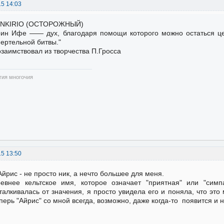
15 14:03
"NKIRIO (ОСТОРОЖНЫЙ)
ин Ифе —— дух, благодаря помощи которого можно остаться 
ертельной битвы."
заимствовал из творчества П.Гросса
гия многочия
15 13:50
Айрис - не просто ник, а нечто большее для меня.
евнее кельтское имя, которое означает "приятная" или "сим
талкивалась от значения, я просто увидела его и поняла, что это
перь "Айрис" со мной всегда, возможно, даже когда-то появится и 