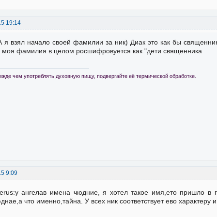
15 19:14
А я взял начало своей фамилии за ник) Диак это как бы священник
 моя фамилия в целом росшифровуется как "дети священника
ежде чем употреблять духовную пищу, подвергайте её термической обработке.
15 9:09
Ierus:у ангелав имена чюдние, я хотел такое имя,ето пришло в го
днае,а что именно,тайна. У всех ник соответствует ево характеру 