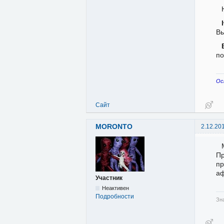
Вы
по
Ос
Сайт
MORONTO
2.12.20
Пр
пр
аф
Участник
Неактивен
Подробности
Зн