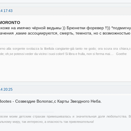
14 17:43
MORONTO
хоже на имячко чёрной ведьмы )) Брюнетки форевер !!)) *подмигну
ачения ,какие ассоциируются, смерть, темнота, но с возможностью
orno alla sorgente svolazza la libellula cangiante-già tanto ne godo; ora scura ora chiara,
de; oh,se potessi veder da vicino i suoi colori! Si libra e frulla, non si ferma mai.... Goethe
14 20:25
Bootes - Созвездие Волопас,с Карты Звездного Неба.
 всем моим детским страхам примешивалась и значительная доля любопытства. В
альному миру, так интересно, а опасность так привлекательна!