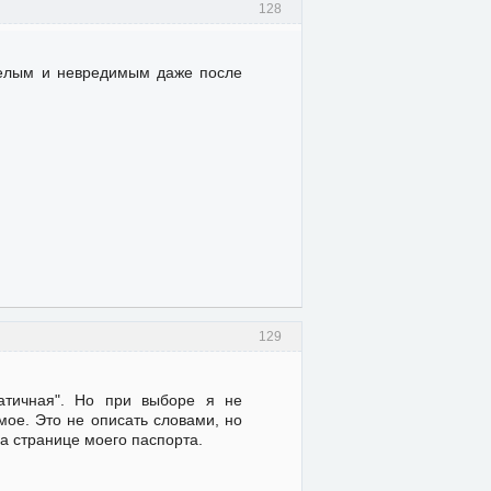
128
целым и невредимым даже после
129
патичная". Но при выборе я не
 мое. Это не описать словами, но
на странице моего паспорта.