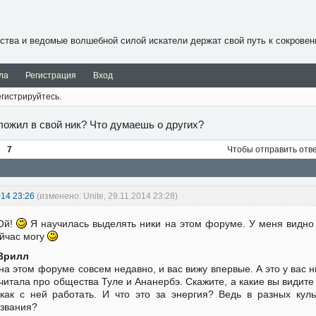
ства и ведомые волшебной силой искатели держат свой путь к сокровен
ла
Регистрация
Вход
гистрируйтесь.
ложил в свой ник? Что думаешь о других?
7
Чтобы отправить отв
014 23:26
(изменено: Unite, 29.11.2014 23:28)
Ой!
Я научилась выделять ники на этом форуме. У меня видно 
йчас могу
Врилл
на этом форуме совсем недавно, и вас вижу впервые. А это у вас 
читала про общества Туле и Ананербэ. Скажите, а какие вы видите
как с ней работать. И что это за энергия? Ведь в разных кул
звания?