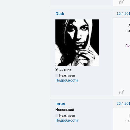
Diak
16.4.20
но
Пр
Участник
Неактивен
Подробности
Ierus
26.4.20
Новенький
Неактивен
чю
Подробности