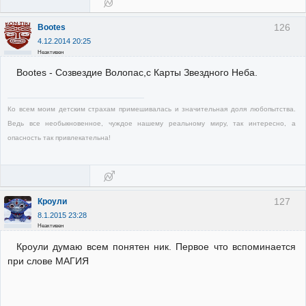
126
Bootes
4.12.2014 20:25
Неактивен
Bootes - Созвездие Волопас,с Карты Звездного Неба.
Ко всем моим детским страхам примешивалась и значительная доля любопытства.
Ведь все необыкновенное, чуждое нашему реальному миру, так интересно, а
опасность так привлекательна!
127
Кроули
8.1.2015 23:28
Неактивен
Кроули думаю всем понятен ник. Первое что вспоминается
при слове МАГИЯ