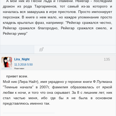
А мой ник из Песни Льда и Пламени. Рейегар - последний
дракон из рода Таргариенов, тот самый из-за которого и
началась вся заварушка в игре престолов. Просто импонирует
персонаж. В книге о нем мало, но каждое упоминание просто
кладезь крылатых фраз, например: "Рейегар сражался честно,
Рейегар сражался благородно, Рейегар сражался смело, и
Рейегар умер"
135
Lira_Night
11.3.2016 5:50
Неактивен
привет всем.
Мой ник (Лира Найт), имя украдено у героини книги Ф.Пулмана
"Темные начала" в 2007г, фамилия образовалась от яркой
любви к ночи, и того что она скрывает. За 8 с лишним лет, ник
стал частью меня, ибо где бы я не была в основном
представляюсь именно так.