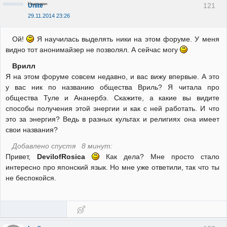
Неактивен
121
Unite
29.11.2014 23:26
Ой!
Я научилась выделять ники на этом форуме. У меня
видно тот анонимайзер не позволял. А сейчас могу
Врилл
Я на этом форуме совсем недавно, и вас вижу впервые. А это
у вас ник по названию общества Вриль? Я читала про
общества Туле и Ананербэ. Скажите, а какие вы видите
способы получения этой энергии и как с ней работать. И что
это за энергия? Ведь в разных культах и религиях она имеет
свои названия?
Добавлено спустя 8 минут:
Привет,
DevilofRosica
Как дела? Мне просто стало
интересно про японский язык. Но мне уже ответили, так что ты
не беспокойся.