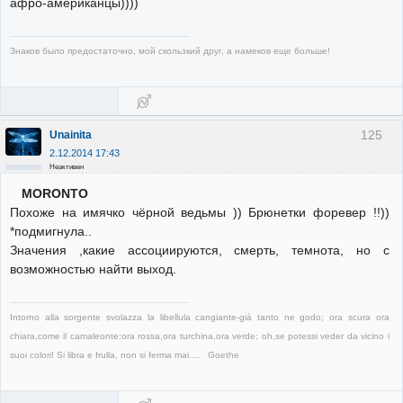
афро-американцы))))
Знаков было предостаточно, мой скользкий друг, а намеков еще больше!
125
Unainita
2.12.2014 17:43
Неактивен
MORONTO
Похоже на имячко чёрной ведьмы )) Брюнетки форевер !!))
*подмигнула..
Значения ,какие ассоциируются, смерть, темнота, но с
возможностью найти выход.
Intorno alla sorgente svolazza la libellula cangiante-già tanto ne godo; ora scura ora
chiara,come il camaleonte:ora rossa,ora turchina,ora verde; oh,se potessi veder da vicino i
suoi colori! Si libra e frulla, non si ferma mai.... Goethe