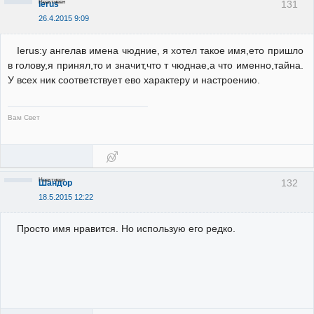
Неактивен
131
Ierus
26.4.2015 9:09
Ierus:у ангелав имена чюдние, я хотел такое имя,ето пришло
в голову,я принял,то и значит,что т чюднае,а что именно,тайна.
У всех ник соответствует ево характеру и настроению.
Вам Свет
Неактивен
132
Шандор
18.5.2015 12:22
Просто имя нравится. Но использую его редко.