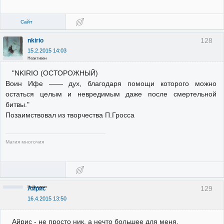
Сайт
128
nkirio
15.2.2015 14:03
Неактивен
"NKIRIO (ОСТОРОЖНЫЙ)
Воин Ифе —— дух, благодаря помощи которого можно
остаться целым и невредимым даже после смертельной
битвы."
Позаимствовал из творчества П.Гросса
Магия многочия
Неактивен
129
Айрис
16.4.2015 13:50
Айрис - не просто ник, а нечто большее для меня.