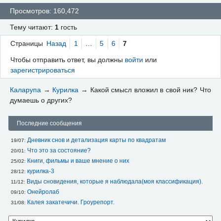
Просмотров: 160,472
Тему читают:
1
гость
Страницы
Назад
1
…
5
6
7
Чтобы отправить ответ, вы должны
войти
или
зарегистрироваться
Каларупа
→
Курилка
→
Какой смысл вложил в свой ник? Что
думаешь о других?
Последние сообщения
Дневник снов и детализация карты по квадратам
19/07: 
Что это за состояние?
20/01: 
Книги, фильмы и ваше мнение о них
25/02: 
курилка-3
28/12: 
Виды сновидения, которые я наблюдала(моя классификация).
11/12: 
Онейролаб
09/10: 
Калея закатечичи. Гроурепорт.
31/08: 