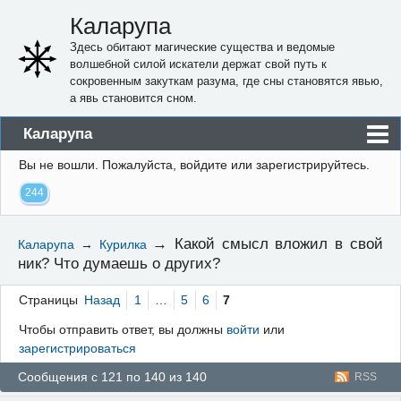
Каларупа
Здесь обитают магические существа и ведомые
волшебной силой искатели держат свой путь к
сокровенным закуткам разума, где сны становятся явью,
а явь становится сном.
Каларупа
Вы не вошли.
Пожалуйста, войдите или зарегистрируйтесь.
Блог
244
Форум
Пользователи
→
Какой смысл вложил в свой
Каларупа
→
Курилка
ник? Что думаешь о других?
Правила
Регистрация
Страницы
Назад
1
…
5
6
7
Чтобы отправить ответ, вы должны
войти
или
Вход
зарегистрироваться
Сообщения с 121 по 140 из 140
RSS