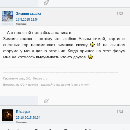
133
Зимняя сказка
18.5.2015 12:54
Неактивен
А я про свой ник забыла написать.
Зимняя сказка - потому что люблю Альпы зимой, картинки
снежных гор напоминают зимнюю сказку
И на лыжном
форуме у меня давно этот ник. Когда пришла на этот форум
мне не хотелось выдумывать что-то другое.
==================================================================
Практикую сны, ОС. Только это.
Вопросы по ОС и прочее - задавайте на форум (а не в личку).
134
Rhaegar
29.10.2015 20:34
Неактивен