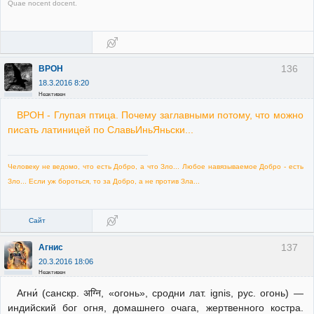
Quae nocent docent.
136
BPOH
18.3.2016 8:20
Неактивен
BPOH - Глупая птица. Почему заглавными потому, что можно
писать латиницей по СлавьИньЯньски...
Человеку не ведомо, что есть Добро, а что Зло... Любое навязываемое Добро - есть
Зло... Если уж бороться, то за Добро, а не против Зла...
Сайт
137
Агнис
20.3.2016 18:06
Неактивен
Агни́ (санскр. अग्नि, «огонь», сродни лат. ignis, рус. огонь) —
индийский бог огня, домашнего очага, жертвенного костра.