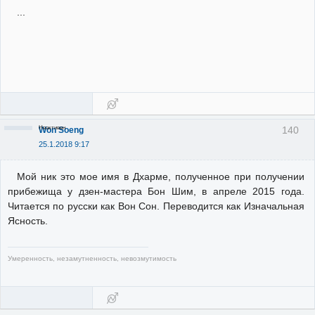
...
Неактивен
140
Won Soeng
25.1.2018 9:17
Мой ник это мое имя в Дхарме, полученное при получении
прибежища у дзен-мастера Бон Шим, в апреле 2015 года.
Читается по русски как Вон Сон. Переводится как Изначальная
Ясность.
Умеренность, незамутненность, невозмутимость