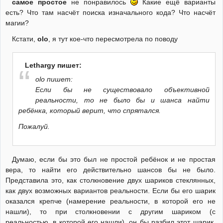
самое простое
не понравилось
Какие ещё варианты
есть? Что там насчёт поиска изначального кода? Что насчёт
магии?
Кстати,
olo
, я тут кое-что пересмотрела по поводу
Lethargy пишет:
olo пишет:
Если бы не существовало объективной
реальности, то не было бы и шанса найти
ребёнка, который верит, что спрятался.
Пожалуй.
Думаю, если бы это был не простой ребёнок и не простая
вера, то найти его действительно шансов бы не было.
Представила это, как столкновение двух шариков стеклянных,
как двух возможных вариантов реальности. Если бы его шарик
оказался крепче (намерение реальности, в которой его не
нашли), то при столкновении с другим шариком (с
реальностью, в которой его нашли), он бы разбил этот шарик,