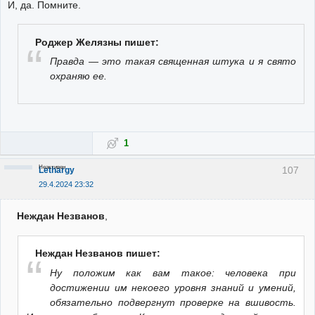
И, да. Помните.
Роджер Желязны пишет:
Правда — это такая священная штука и я свято
охраняю ее.
1
Неактивен
107
Lethargy
29.4.2024 23:32
Неждан Незванов
,
Неждан Незванов пишет:
Ну положим как вам такое: человека при
достижении им некоего уровня знаний и умений,
обязательно подвергнут проверке на вшивость.