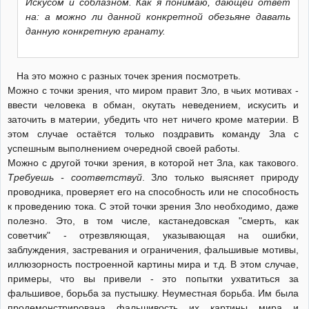
Искусом и соблазном. Как я понимаю, дающей ответ
на: а можно ли данной конкретной обезьяне давать
данную конкретную гранату.
На это можно с разных точек зрения посмотреть.
Можно с точки зрения, что миром правит Зло, в чьих мотивах -
ввести человека в обман, окутать неведением, искусить и
заточить в материи, убедить что нет ничего кроме материи. В
этом случае остаётся только поздравить команду Зла с
успешным выполнением очередной своей работы.
Можно с другой точки зрения, в которой нет Зла, как такового.
Требуешь - соответствуй
. Зло только выясняет природу
проводника, проверяет его на способность или не способность
к проведению тока. С этой точки зрения Зло необходимо, даже
полезно. Это, в том числе, кастанедовская "смерть, как
советчик" - отрезвляющая, указывающая на ошибки,
заблуждения, застревания и ограничения, фальшивые мотивы,
иллюзорность построенной картины мира и т.д. В этом случае,
примеры, что вы привели - это попытки ухватиться за
фальшивое, борьба за пустышку. Неуместная борьба. Им была
продемонстрирована фальшивость их картины мира и