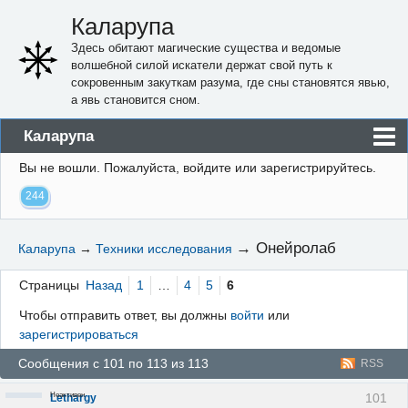
Каларупа
Здесь обитают магические существа и ведомые
волшебной силой искатели держат свой путь к
сокровенным закуткам разума, где сны становятся явью,
а явь становится сном.
Каларупа
Вы не вошли.
Пожалуйста, войдите или зарегистрируйтесь.
Блог
244
Форум
Пользователи
→
Онейролаб
Каларупа
→
Техники исследования
Правила
Страницы
Назад
1
…
4
5
6
Регистрация
Чтобы отправить ответ, вы должны
войти
или
зарегистрироваться
Вход
Сообщения с 101 по 113 из 113
RSS
Неактивен
101
Lethargy