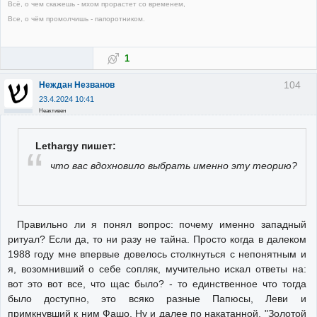
Всё, о чем скажешь - мхом прорастет со временем,
Все, о чём промолчишь - папоротником.
1
104
Неждан Незванов
23.4.2024 10:41
Неактивен
Lethargy пишет:
что вас вдохновило выбрать именно эту теорию?
Правильно ли я понял вопрос: почему именно западный
ритуал? Если да, то ни разу не тайна. Просто когда в далеком
1988 году мне впервые довелось столкнуться с непонятным и
я, возомнивший о себе сопляк, мучительно искал ответы на:
вот это вот все, что щас было? - то единственное что тогда
было доступно, это всяко разные Папюсы, Леви и
примкнувший к ним Фашо. Ну и далее по накатанной, "Золотой