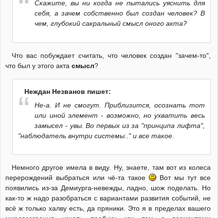
Скажите, вы ни когда не пытались уяснить для
себя, а зачем собственно был создан человек? В
чем, глубокий сакральный смысл оного акта?
Что вас побуждает считать, что человек создан "зачем-то",
что был у этого акта
смысл
?
Неждан Незванов пишет:
Не-а. И не смогут. Приблизится, осознать тот
или иной элемент - возможно, но ухватить весь
замысел - увы. Во первых из за "принципа лифта",
"наблюдатель внутри системы.." и все такое.
Немного другое имела в виду. Ну, знаете, там вот из колеса
перерождений выбраться или чё-та такое
Вот мы тут все
появились из-за Демиурга-невежды, ладно, шож поделать. Но
как-то ж надо разобраться с вариантами развития событий, не
всё ж только халву есть, да пряники. Это я в пределах вашего