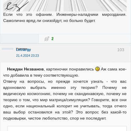
Если что это офаним. Инженеры-наладчики мироздания.
Самолично вряд ли снизойдут, но больно будет.
2
Неактивен
103
Lethargy
21.4.2024 23:23
Неждан Незванов
, картиночки понравились
Аж сама кое-
что добавила в тему соответствующую.
Отвечу на вопросы, но прежде хочется узнать - что вас
вдохновило выбрать именно эту теорию? Почему не
ведическую космогонию, почему не скандинавскую, почему не
теорию о том, что мир матрица/симуляция? Говорите, все они
одно, если национальный колорит не учитывать, тогда отчего
ваш выбор остановился на этой? Это вопрос без какой-то
подковырки, чистое любопытство, спор не последует.