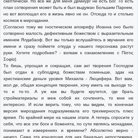
скептически. Но все же для меня Демиург не есть Бог. То есть
план сотворения может быть и был выдуман Большим Парнем,
но вот воплощал его в жизнь явно не он. Отсюда то и столько
косяков в мироздании.
(Согласно тому же гностическом апокрифу Иоанна оно было
сотворено малость дефективным божеством с выразительным
именем Ялдабаоф. Вот вы только вслушайтесь в звучание его
имени и сразу поймете откуда у нашего персонажа растут
руки. Хотите подробнее? - вэлкам к ознакомлению с Πίστις
Σοφία)
То бишь, упрощая и сокращая, сам акт творения Господом
был отдан в субподряд божествам поменьше, эдак на
христианские деньги уровня Михаила - Люцифера. Вот вам,
мол де, общая концепция творения, хочу иметь на выходе то-
то и то-то. А уж как вы будете крутится, где брать
стройматериалы и меж собой их сочленять, то мне не
интересно. И если верить тому, что мы видим, то конечная
версия мироздания подразумевала его трехмерность плюс
время. По крайней мере на нашем этапе. А теперь спросите у
себя, что все эти боги и боженята, по сути являясь монадами,
понимают в измерениях и времени? Абсолютно верно -
ничего. Сама эта концепция для них банально непостижима.