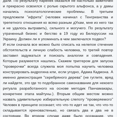
дали. По результату паренек оказался не настолько зажиточен
и прекрасно освоился с ролью скрытого альфонса, а у дамы
начались психопатологические проблемы. В третьем
предложили "ифрита" (человек начинал с Тенгрианства и
трепетного отношения ко всяко разным дУхам, мне из него так
и не удалось вытравить), сильного и могучего. По результату
утраченный бизнес и бегство в 19 году из Белоруссии на
Украину. Должен ли я упоминать в чем заключался подвох?
И если сначала все можно было списать на нелепое стечение
обстоятельств и личную слабость человека, то третий повтор
заставил задуматься и поискать аналогии и совпадения.
Которые разумеется нашлись. Скажем триггером для запуска
"проверочки" всегда служила моя попытка научить человека
конструировать андрогина или, если угодно, Адама Кадмона. А
именно демонстрация "серебряного дерева" (не гуглите, вряд
ли найдете, это где то подобранное самоназвание для некоего
ритуала разработанного на основе методик Панчамакары,
конкретнее этапа майтуны.). Вторым общим местом можно
назвать удивительную избирательную слепоту "проверяемого"
Человек в принципе осознает, что что-то идет не так, что что-то
складывается хреновастенько, но связать два и два не в
состоянии. Во втором случае даже было осознание, что