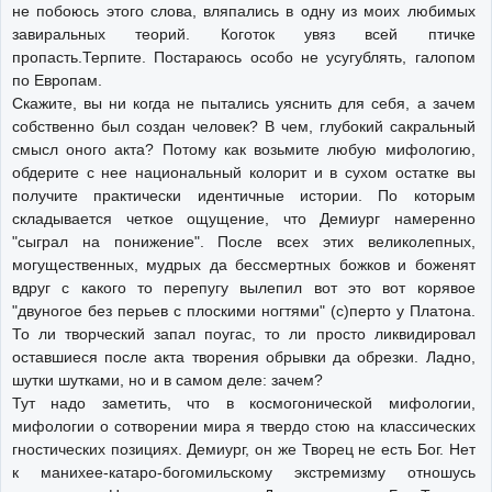
не побоюсь этого слова, вляпались в одну из моих любимых
завиральных теорий. Коготок увяз всей птичке
пропасть.Терпите. Постараюсь особо не усугублять, галопом
по Европам.
Скажите, вы ни когда не пытались уяснить для себя, а зачем
собственно был создан человек? В чем, глубокий сакральный
смысл оного акта? Потому как возьмите любую мифологию,
обдерите с нее национальный колорит и в сухом остатке вы
получите практически идентичные истории. По которым
складывается четкое ощущение, что Демиург намеренно
"сыграл на понижение". После всех этих великолепных,
могущественных, мудрых да бессмертных божков и боженят
вдруг с какого то перепугу вылепил вот это вот корявое
"двуногое без перьев с плоскими ногтями" (с)перто у Платона.
То ли творческий запал поугас, то ли просто ликвидировал
оставшиеся после акта творения обрывки да обрезки. Ладно,
шутки шутками, но и в самом деле: зачем?
Тут надо заметить, что в космогонической мифологии,
мифологии о сотворении мира я твердо стою на классических
гностических позициях. Демиург, он же Творец не есть Бог. Нет
к манихее-катаро-богомильскому экстремизму отношусь