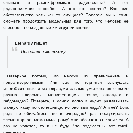
слышать и расшифровывать радиоволны? А вот
радиоприемник способен. А кто его сделал? Вас сие
обстоятельство хоть как то смущает? Полагаю вы и сами
сможете продолжить модельный ряд того, что человек не
способен, но созданные им игрушки вполне.
Lethargy пишет:
Поведайте же почему.
Наверное потому, что нахожу их правильными и
непротиворечивыми. Или вам не терпится выслушать
многобуквенные и маловразумительные умствования о всяко
разных плеромах, манифестациях, эонах, огдоадах и
гебдомадах? Поверьте, я осилю долго и нудно размазывать
манную кашу по столешнице, но оно вам надо? А мне? Бога
ради не обижайтесь, но в очередной раз постулировать
элементарное "мама мыла раму" мне абсолютно не хочется. А
раз не хочется, то и не буду. Что поделаешь, вот такой
скверный я.