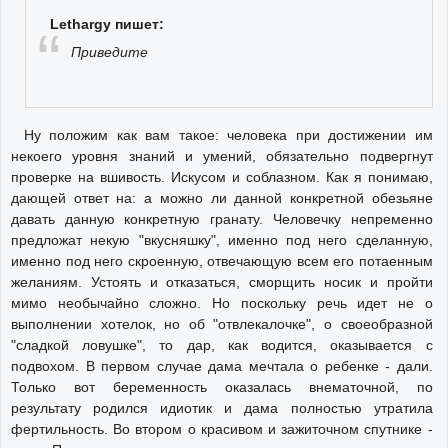
Lethargy пишет:
Приведите
Ну положим как вам такое: человека при достижении им
некоего уровня знаний и умений, обязательно подвергнут
проверке на вшивость. Искусом и соблазном. Как я понимаю,
дающей ответ на: а можно ли данной конкретной обезьяне
давать данную конкретную гранату. Человечку непременно
предложат некую "вкусняшку", именно под него сделанную,
именно под него скроенную, отвечающую всем его потаенным
желаниям. Устоять и отказаться, сморщить носик и пройти
мимо необычайно сложно. Но поскольку речь идет не о
выполнении хотелок, но об "отвлекалочке", о своеобразной
"сладкой ловушке", то дар, как водится, оказывается с
подвохом. В первом случае дама мечтала о ребенке - дали.
Только вот беременность оказалась внематочной, по
результату родился идиотик и дама полностью утратила
фертильность. Во втором о красивом и зажиточном спутнике -