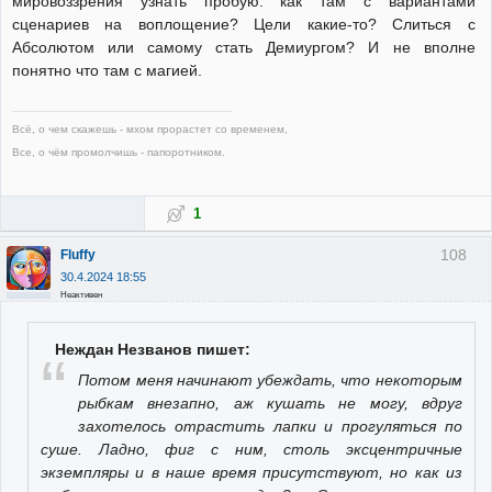
мировоззрения узнать пробую: как там с вариантами
сценариев на воплощение? Цели какие-то? Слиться с
Абсолютом или самому стать Демиургом? И не вполне
понятно что там с магией.
Всё, о чем скажешь - мхом прорастет со временем,
Все, о чём промолчишь - папоротником.
1
108
Fluffy
30.4.2024 18:55
Неактивен
Неждан Незванов пишет:
Потом меня начинают убеждать, что некоторым
рыбкам внезапно, аж кушать не могу, вдруг
захотелось отрастить лапки и прогуляться по
суше. Ладно, фиг с ним, столь эксцентричные
экземпляры и в наше время присутствуют, но как из