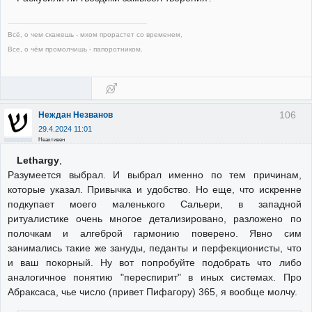
Всё, о чем скажешь - мхом прорастет со временем,
Все, о чём промолчишь - папоротником.
106
Неждан Незванов
29.4.2024 11:01
Неактивен
Lethargy
,
Разумеется выбрал. И выбрал именно по тем причинам,
которые указал. Привычка и удобство. Но еще, что искренне
подкупает моего маленького Сальери, в западной
ритуалистике очень многое детализировано, разложено по
полочкам и алгеброй гармонию поверено. Явно сим
занимались такие же зануды, педанты и перфекционисты, что
и ваш покорный. Ну вот попробуйте подобрать что либо
аналогичное понятию "переспирит" в иных системах. Про
Абраксаса, чье число (привет Пифагору) 365, я вообще молчу.