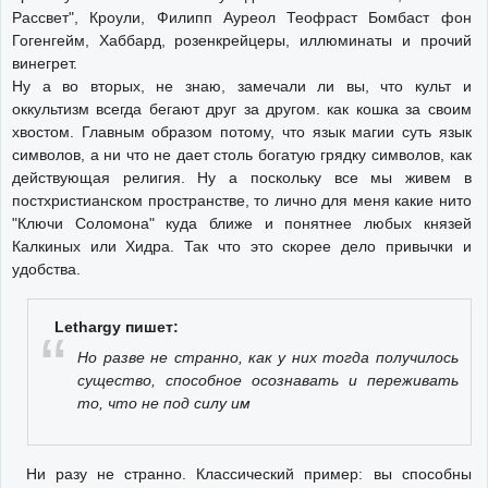
Рассвет", Кроули, Филипп Ауреол Теофраст Бомбаст фон
Гогенгейм, Хаббард, розенкрейцеры, иллюминаты и прочий
винегрет.
Ну а во вторых, не знаю, замечали ли вы, что культ и
оккультизм всегда бегают друг за другом. как кошка за своим
хвостом. Главным образом потому, что язык магии суть язык
символов, а ни что не дает столь богатую грядку символов, как
действующая религия. Ну а поскольку все мы живем в
постхристианском пространстве, то лично для меня какие нито
"Ключи Соломона" куда ближе и понятнее любых князей
Калкиных или Хидра. Так что это скорее дело привычки и
удобства.
Lethargy пишет:
Но разве не странно, как у них тогда получилось
существо, способное осознавать и переживать
то, что не под силу им
Ни разу не странно. Классический пример: вы способны