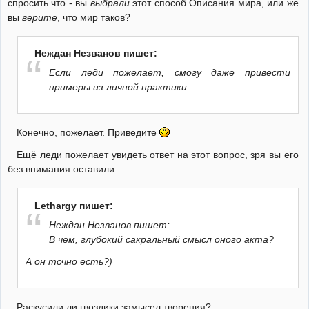
спросить что - вы
выбрали
этот способ Описания мира, или же
вы
верите
, что мир таков?
Неждан Незванов пишет:
Если леди пожелает, смогу даже привести
примеры из личной практики.
Конечно, пожелает. Приведите
Ещё леди пожелает увидеть ответ на этот вопрос, зря вы его
без внимания оставили:
Lethargy пишет:
Неждан Незванов пишет:
В чем, глубокий сакральный смысл оного акта?
А он точно есть?)
Раскусили ли гвоздики замысел творения?