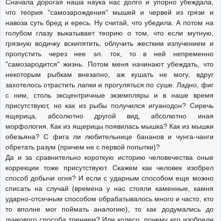
Сначала дорогая наша наука нас долго и упорно убеждала,
что теория "самозарождения" мышей и червей из грязи и
навоза суть бред и ересь. Ну считай, что убедила. А потом на
голубом глазу выкатывает теорию о том, что если мутную,
грязную водичку вскипятить, облучить жестким излучением и
пропустить через нее эл. ток, то в ней непременно
"самозародится" жизнь. Потом меня начинают убеждать, что
некоторым рыбкам внезапно, аж кушать не могу, вдруг
захотелось отрастить лапки и прогуляться по суше. Ладно, фиг
с ним, столь эксцентричные экземпляры и в наше время
присутствуют, но как из рыбы получился игуанодон? Сиречь
ящерица, абсолютно другой вид, абсолютно иная
морфология. Как из ящерицы появилась мышка? Как из мышки
обезьяна? С фига ли любительнице бананов и чунга-чанги
обретать разум (причем не с первой попытки)?
Да и за сравнительно короткую историю человечества оные
коррекции тоже присутствуют. Скажем как человек изобрел
способ добычи огня? И если с ударным способом еще можно
списать на случай (времена у нас стояли каменные, камня
ударно-отсечным способом обрабатывалось много и часто, кто
то вполне мог поймать аналогию), то как додумались до
лучкового способа трением? Или колесо, почему его изобрели