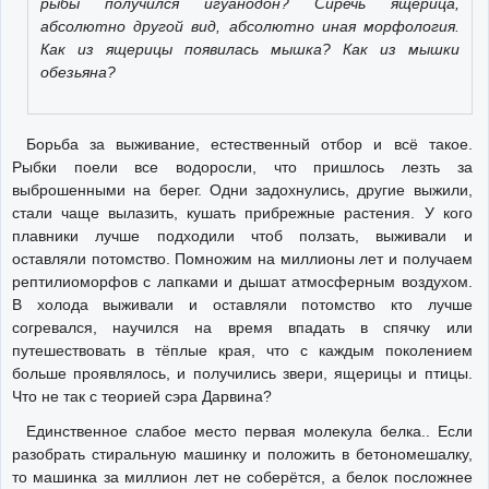
рыбы получился игуанодон? Сиречь ящерица,
абсолютно другой вид, абсолютно иная морфология.
Как из ящерицы появилась мышка? Как из мышки
обезьяна?
Борьба за выживание, естественный отбор и всё такое.
Рыбки поели все водоросли, что пришлось лезть за
выброшенными на берег. Одни задохнулись, другие выжили,
стали чаще вылазить, кушать прибрежные растения. У кого
плавники лучше подходили чтоб ползать, выживали и
оставляли потомство. Помножим на миллионы лет и получаем
рептилиоморфов с лапками и дышат атмосферным воздухом.
В холода выживали и оставляли потомство кто лучше
согревался, научился на время впадать в спячку или
путешествовать в тёплые края, что с каждым поколением
больше проявлялось, и получились звери, ящерицы и птицы.
Что не так с теорией сэра Дарвина?
Единственное слабое место первая молекула белка.. Если
разобрать стиральную машинку и положить в бетономешалку,
то машинка за миллион лет не соберётся, а белок посложнее