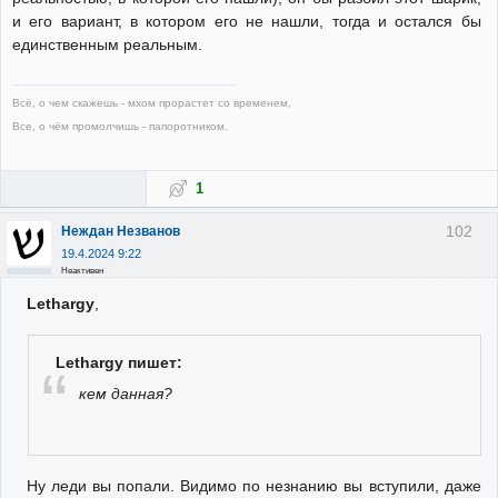
и его вариант, в котором его не нашли, тогда и остался бы
единственным реальным.
Всё, о чем скажешь - мхом прорастет со временем,
Все, о чём промолчишь - папоротником.
1
102
Неждан Незванов
19.4.2024 9:22
Неактивен
Lethargy
,
Lethargy пишет:
кем данная?
Ну леди вы попали. Видимо по незнанию вы вступили, даже