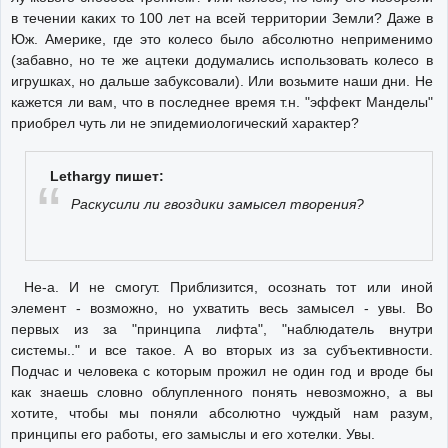
в течении каких то 100 лет на всей территории Земли? Даже в
Юж. Америке, где это колесо было абсолютно неприменимо
(забавно, но те же ацтеки додумались использовать колесо в
игрушках, но дальше забуксовали). Или возьмите наши дни. Не
кажется ли вам, что в последнее время т.н. "эффект Манделы"
приобрел чуть ли не эпидемиологический характер?
Lethargy пишет:
Раскусили ли гвоздики замысел творения?
Не-а. И не смогут. Приблизится, осознать тот или иной
элемент - возможно, но ухватить весь замысел - увы. Во
первых из за "принципа лифта", "наблюдатель внутри
системы.." и все такое. А во вторых из за субъективности.
Подчас и человека с которым прожил не один год и вроде бы
как знаешь словно облупленного понять невозможно, а вы
хотите, чтобы мы поняли абсолютно чуждый нам разум,
принципы его работы, его замыслы и его хотелки. Увы.