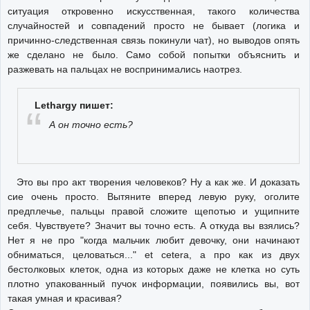
ситуация откровенно искусственная, такого количества
случайностей и совпадений просто не бывает (логика и
причинно-следственная связь покинули чат), но выводов опять
же сделано не было. Само собой попытки объяснить и
разжевать на пальцах не воспринимались наотрез.
Lethargy пишет:
А он точно есть?
Это вы про акт творения человеков? Ну а как же. И доказать
сие очень просто. Вытяните вперед левую руку, оголите
предплечье, пальцы правой сложите щепотью и ущипните
себя. Чувствуете? Значит вы точно есть. А откуда вы взялись?
Нет я не про "когда мальчик любит девочку, они начинают
обниматься, целоваться..." et cetera, а про как из двух
бестолковых клеток, одна из которых даже не клетка но суть
плотно упакованный пучок информации, появились вы, вот
такая умная и красивая?