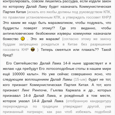
контролировать, совсем лишились рассудка, если издали закон
по которому Далай Ламу будет назначать Коммунистическая
Партия Китая
(искать его якобы должны под руководством КПК,
по правилам установленным КПК, а утверждать госсовет КНР)
!
Это каким же надо быть маразматиком, чтобы подумать, что
буддисты поверят этому!? Где это виданно, чтобы
античеловеческие безбожники изуверы коммуняки назначали
божество
. Это же маразм!
(согласно этому же закону
буддам запрещено рождаться в Китае без разрешения
госсовета КНР
)
Теперь смеяться или плакать?? Такой
бред!!
Его Святейшество Далай Лама 14-й ныне здравствует и я
желаю «да пребудут Его лотосоподобные стопы в нашем мире
ещё 100000 кальп». Но уже сейчас совершенно ясно, что
следующим воплощением Далай Ламы
(15-ым)
будет не тот,
кого признает Коммунистическая Партия Китая. А тот, кого
признают Линг Ринпоче, Гъялва Кармапа и др., которых
признавал 14-й Далай Лама, и рождённый в том месте,
которое указал 14-й Далай Лама
(отобранную кандидатуру
перерожденца по традиции утверждает другой, уже
признанный патриарх; как раз чтоб избежать подобной