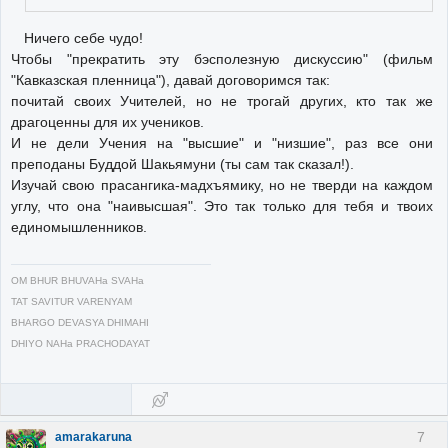
Ничего себе чудо!
Чтобы "прекратить эту бэсполезную дискуссию" (фильм
"Кавказская пленница"), давай договоримся так:
почитай своих Учителей, но не трогай других, кто так же
драгоценны для их учеников.
И не дели Учения на "высшие" и "низшие", раз все они
преподаны Буддой Шакьямуни (ты сам так сказал!).
Изучай свою прасангика-мадхъямику, но не тверди на каждом
углу, что она "наивысшая". Это так только для тебя и твоих
единомышленников.
OM BHUR BHUVAHa SVAHa
TAT SAVITUR VARENYAM
BHARGO DEVASYA DHIMAHI
DHIYO NAHa PRACHODAYAT
7
amarakaruna