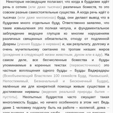
Некоторые несведущие полагают, что когда в буддизме идёт
речь о сотнях
(или даже тысячах)
различных божеств, то это
совсем разные самостоятельные существа. А когда речь идёт о
тысячах
(или даже миллионах)
будд, они делают вывод что в
буддизме много отдельных будд. Ответственно заявляю, что
такие измышления это полная чепуха, и фундаментальное
заблуждение ведущее глупцов ко многим нарушениям
различных священных обязательств, отходу от подлинной
Дхармы
(учения Будды о нирване)
и, как результату, долгому и
очень мучительному скитанию по тропам низших миров
(рождение в следующей жизни животным, духом или в аду)
. На
самом деле, все бесчисленные божества и будды
упоминаемые в коренных текстах
(первоисточниках)
это
частные воплощения одного будды – Будды Ваджрадары
(Всеобъемлющий Властелин 100 семейств Будд, Наивысший,
Непостижимый, Безначальный и Бесконечный Будда)
,
явлённые им для конкретной помощи живым существам в
достижении нирваны
(видения реальной природы бытия –
пустоты)
. Неопытных буддистов часто смущает такая
многоликость Будды, но ничего особенного в этом нет. Ведь
даже 1 человеку подсилу быть на работе – коллегой, дома –
семьянимом, в шахматном клубе – чемпионом, на пикнике –