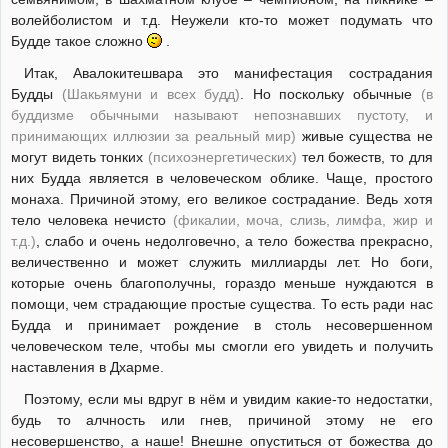
волейболистом и т.д. Неужели кто-то может подумать что
Будде такое сложно
.
Итак, Авалокитешвара это манифестация сострадания
Будды
(Шакьямуни и всех будд)
. Но поскольку обычные
(в
буддизме обычными называют непознавших пустоту, и
принимающих иллюзии за реальный мир)
живые существа не
могут видеть тонких
(психоэнергетических)
тел божеств, то для
них Будда является в человеческом облике. Чаще, простого
монаха. Причиной этому, его великое сострадание. Ведь хотя
тело человека нечисто
(фикалии, моча, слизь, лимфа, жир и
т.д.)
, слабо и очень недолговечно, а тело божества прекрасно,
величественно и может служить миллиарды лет. Но боги,
которые очень благополучны, гораздо меньше нуждаются в
помощи, чем страдающие простые существа. То есть ради нас
Будда и принимает рождение в столь несовершенном
человеческом теле, чтобы мы смогли его увидеть и получить
наставления в Дхарме.
Поэтому, если мы вдруг в нём и увидим какие-то недостатки,
будь то алчность или гнев, причиной этому не его
несовершенство, а наше! Внешне опуститься от божества до