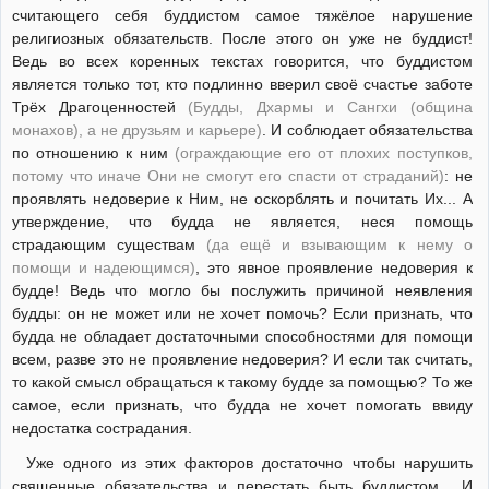
считающего себя буддистом самое тяжёлое нарушение
религиозных обязательств. После этого он уже не буддист!
Ведь во всех коренных текстах говорится, что буддистом
является только тот, кто подлинно вверил своё счастье заботе
Трёх Драгоценностей
(Будды, Дхармы и Сангхи (община
монахов), а не друзьям и карьере)
. И соблюдает обязательства
по отношению к ним
(ограждающие его от плохих поступков,
потому что иначе Они не смогут его спасти от страданий)
: не
проявлять недоверие к Ним, не оскорблять и почитать Их... А
утверждение, что будда не является, неся помощь
страдающим существам
(да ещё и взывающим к нему о
помощи и надеющимся)
, это явное проявление недоверия к
будде! Ведь что могло бы послужить причиной неявления
будды: он не может или не хочет помочь? Если признать, что
будда не обладает достаточными способностями для помощи
всем, разве это не проявление недоверия? И если так считать,
то какой смысл обращаться к такому будде за помощью? То же
самое, если признать, что будда не хочет помогать ввиду
недостатка сострадания.
Уже одного из этих факторов достаточно чтобы нарушить
священные обязательства и перестать быть буддистом... И