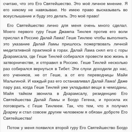
считаю, что это Его Святейшество. Это моё личное мнение. Я
его никому не навязываю. Но имею право высказывать во
всеуслышание и буду это делать. Это моё право!
Его Святейшество лично для меня очень много сделал.
Моего первого гуру Геше Джампа Тинлея против его воли
прислал в Россию Далай Лама! Геше Тинлею чтобы выполнить
это указание Далай Ламы пришлось пожертвовать личной
медитативной практикой в горах. Далай Лама снял его с горы
Дхарамсала, где Геше Тинлей собирался провести всю жизнь в
затворничестве, и отправил в Россию. Геше Тинлей несколько
раз собирался вернуться в Тибет. Эти слухи доходили до нас,
его учеников, не от Геше, а от его переводчицы Майи
Малыгиной. И каждый раз его останавливал Далай Лама! Даже
пару раз, когда Геше Тинлей уже укладывал вещи в чемоданы,
Майя тайком звонила в Дхарамсалу, резиденцию Его
Святейшества Далай Ламы и Богдо Гегена, и просила их
поговорить с Геше Тинлеем. Так, что тем, что я получил
Дхарму и стал совсем другим человеком я обязан доброте Его
Святейшества!
Потом у меня появился второй гуру Его Святейшество Богдо