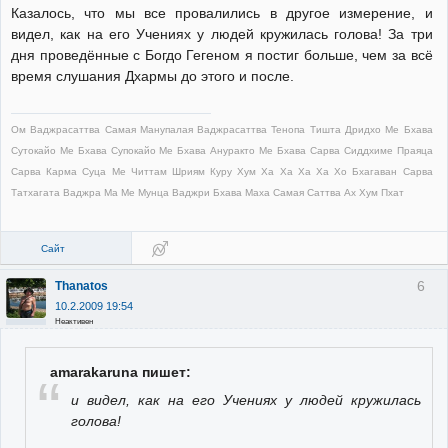
Казалось, что мы все провалились в другое измерение, и
видел, как на его Учениях у людей кружилась голова! За три
дня проведённые с Богдо Гегеном я постиг больше, чем за всё
время слушания Дхармы до этого и после.
Ом Ваджрасаттва Самая Манупалая Ваджрасаттва Тенопа Тишта Дридхо Ме Бхава
Сутокайо Ме Бхава Супокайо Ме Бхава Ануракто Ме Бхава Сарва Сиддхиме Праяца
Сарва Карма Суца Ме Читтам Шриям Куру Хум Ха Ха Ха Ха Хо Бхагаван Сарва
Татхагата Ваджра Ма Ме Мунца Ваджри Бхава Маха Самая Саттва Ах Хум Пхат
Сайт
6
Thanatos
10.2.2009 19:54
Неактивен
amarakaruna пишет:
и видел, как на его Учениях у людей кружилась
голова!