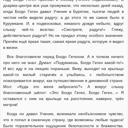
дхарма-центре все уши прожужали, что несколько дней назад,
когда Богдо Геген давал Учение в Бурятии, тысячи людей в
чистом небе видели радугу; а до этого то же самое было в
Курумкане. И, в подмосковье, никакого дождя небыло, вдруг
слышу чей-то возглас: «Смотрите, радуга!» Гляжу,
действительно радуга!! Но не придал этому особого значения.
Причём ещё яркая такая; самая яркая радуга, которую я видел
в жизни.
Все благоговеяли перед Богдо Гегеном. А я толком ничего
про него не знал. Думал: «Подумаешь, Богдо Геген какой-то!»
И вот, иду я на лекцию пораньше. Вижу, выходит на крыльцо
какой-то милый старичёк и улыбаясь, с любопытством
осматривается вокруг, как путешественник в диковиной стране.
Мол: «Куда это меня забросило?» А вокруг слышу
благоговенный шёпот: «Это Богдо Геген, Богдо Геген...» Я
оставался с ним на крыльце на расстоянии, наверно, трёх
метров!
Когда он давал Учение, возникало необъяснимое чувство,
что я попал в сказочную страну, где возможны любые чудеса!
Было поразительное ощущение безопасности и блаженства.