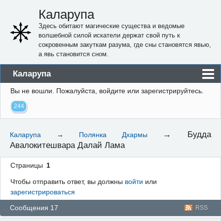
Каларупа
Здесь обитают магические существа и ведомые
волшебной силой искатели держат свой путь к
сокровенным закуткам разума, где сны становятся явью,
а явь становится сном.
Каларупа
Вы не вошли.
Пожалуйста, войдите или зарегистрируйтесь.
Блог
244
Форум
Пользователи
→
Будда
Каларупа
→
Полянка Дхармы
Авалокитешвара Далай Лама
Правила
Регистрация
Страницы
1
Чтобы отправить ответ, вы должны
войти
или
Вход
зарегистрироваться
Сообщения 17
RSS