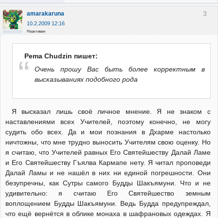
3
amarakaruna
10.2.2009 12:16
Неактивен
Pema Chudzin пишет:
Очень прошу Вас быть более корректным в
высказываниях подобного рода
Я высказал лишь своё личное мнение. Я не знаком с
наставлениями всех Учителей, поэтому конечно, не могу
судить обо всех. Да и мои познания в Дхарме настолько
ничтожны, что мне трудно выносить Учителям свою оценку. Но
я считаю, что Учителей равных Его Святейшеству Далай Ламе
и Его Святейшеству Гъялва Кармапе нету. Я читал проповеди
Далай Ламы и не нашёл в них ни единой погрешности. Они
безупречны, как Сутры самого Будды Шакъямуни. Что и не
удивительно: я считаю Его Святейшество земным
воплощением Будды Шакъямуни. Ведь Будда предупреждал,
что ещё вернётся в облике монаха в шафрановых одеждах. Я