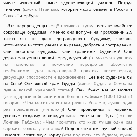
числе известный, ныне здравствующий учитель Патрул
Ринпоче
(школа Нъингма)
, который часто бывает в России в
Санкт-Питербурге.
Эти перерожденцы
(ещё называют тулку)
есть величайшее
сокровище буддизма! Именно они вот уже на протяжении 2,5
тысяч лет не дают деградировать буддизму, являясь
источником чистого учения о нирване, доброте и сострадании.
Они носители буддизма! Они хранители буддизма! Они
держатели устных линий передач учений
(от учителя к ученику
из поколения в поколение передаётся абсолютно
необходимая для плодотворной практики психоэнергия,
дарующая способности и вдохновение)
! Без них буддизма бы
не было! Они живой храм Будды
(живые будды и божества
лучше всякой храмовой статуи)
! Они бъект наших молитв
(легендарный небесный йогин Лонгчен Рабджам (1308-1363 гг)
говорил: «Чем молиться сотням разных божеств, лучше один
раз помолитесь учителю»)
! Они проводники к нирване,
дающие каждому индивидуальные советы на Пути
(тот же
Лонгчен Рабджам: «Чем прочитать сто книг, лучше один раз
спросить совета у учителя»)
! Подношения им, лучший способ
накопить позитивную карму
(чем поднести ста буддам, лучше