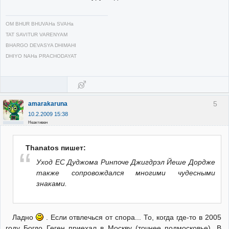
OM BHUR BHUVAHa SVAHa
TAT SAVITUR VARENYAM
BHARGO DEVASYA DHIMAHI
DHIYO NAHa PRACHODAYAT
5
amarakaruna
10.2.2009 15:38
Неактивен
Thanatos пишет:
Уход ЕС Дуджома Ринпоче Джигдрэл Йеше Дордже
также сопровождался многими чудесными
знаками.
Ладно
. Если отвлечься от спора... То, когда где-то в 2005
году Богдо Геген приехал в Москву (точнее подмосковье). В