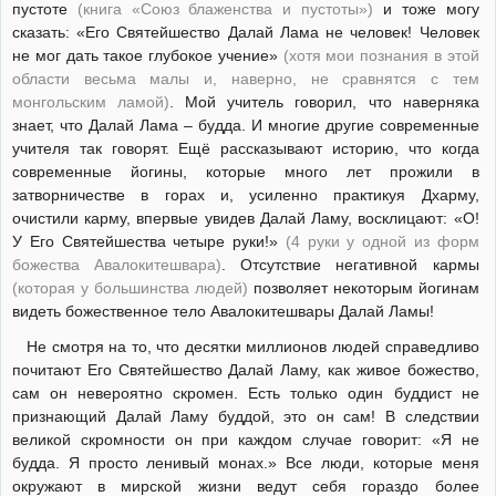
пустоте
(книга «Союз блаженства и пустоты»)
и тоже могу
сказать: «Его Святейшество Далай Лама не человек! Человек
не мог дать такое глубокое учение»
(хотя мои познания в этой
области весьма малы и, наверно, не сравнятся с тем
монгольским ламой)
. Мой учитель говорил, что наверняка
знает, что Далай Лама – будда. И многие другие современные
учителя так говорят. Ещё рассказывают историю, что когда
современные йогины, которые много лет прожили в
затворничестве в горах и, усиленно практикуя Дхарму,
очистили карму, впервые увидев Далай Ламу, восклицают: «О!
У Его Святейшества четыре руки!»
(4 руки у одной из форм
божества Авалокитешвара)
. Отсутствие негативной кармы
(которая у большинства людей)
позволяет некоторым йогинам
видеть божественное тело Авалокитешвары Далай Ламы!
Не смотря на то, что десятки миллионов людей справедливо
почитают Его Святейшество Далай Ламу, как живое божество,
сам он невероятно скромен. Есть только один буддист не
признающий Далай Ламу буддой, это он сам! В следствии
великой скромности он при каждом случае говорит: «Я не
будда. Я просто ленивый монах.» Все люди, которые меня
окружают в мирской жизни ведут себя гораздо более