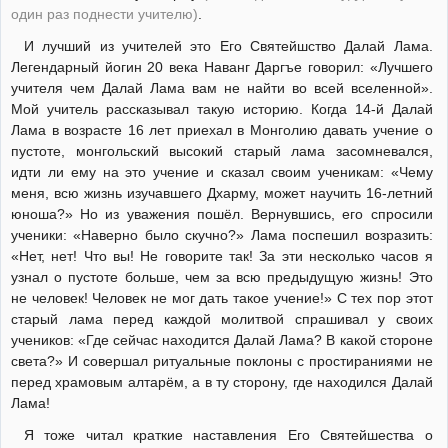
один раз поднести учителю)
.
И лучший из учителей это Его Святейшство Далай Лама.
Легендарный йогин 20 века Наванг Даргъе говорил: «Лучшего
учителя чем Далай Лама вам не найти во всей вселенной».
Мой учитель рассказывал такую историю. Когда 14-й Далай
Лама в возрасте 16 лет приехал в Монголию давать учение о
пустоте, монгольский высокий старый лама засомневался,
идти ли ему на это учение и сказал своим ученикам: «Чему
меня, всю жизнь изучавшего Дхарму, может научить 16-летний
юноша?» Но из уважения пошёл. Вернувшись, его спросили
ученики: «Наверно было скучно?» Лама поспешил возразить:
«Нет, нет! Что вы! Не говорите так! За эти несколько часов я
узнал о пустоте больше, чем за всю предыдущую жизнь! Это
не человек! Человек не мог дать такое учение!» С тех пор этот
старый лама перед каждой молитвой спрашивал у своих
учеников: «Где сейчас находится Далай Лама? В какой стороне
света?» И совершал ритуальные поклоны с простираниями не
перед храмовым алтарём, а в ту сторону, где находился Далай
Лама!
Я тоже читал краткие наставления Его Святейшества о