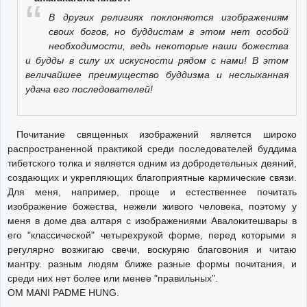
В других религиях поклоняются изображениям
своих богов, но буддистам в этом нет особой
необходимости, ведь некоторые наши божества
и будды в силу их искусности рядом с нами! В этом
величайшее преимущество буддизма и неслыханная
удача его последователей!
Почитание священных изображений является широко
распространенной практикой среди последователей буддима
тибетского толка и является одним из добродетельных деяний,
создающих и укрепляющих благоприятные кармические связи.
Для меня, например, проще и естественнее почитать
изображение божества, нежели живого человека, поэтому у
меня в доме два алтаря с изображениями Авалокитешвары в
его "классической" четырехрукой форме, перед которыми я
регулярно возжигаю свечи, воскуряю благовония и читаю
мантру. разным людям ближе разные формы почитания, и
среди них нет более или менее "правильных".
OM MANI PADME HUNG.