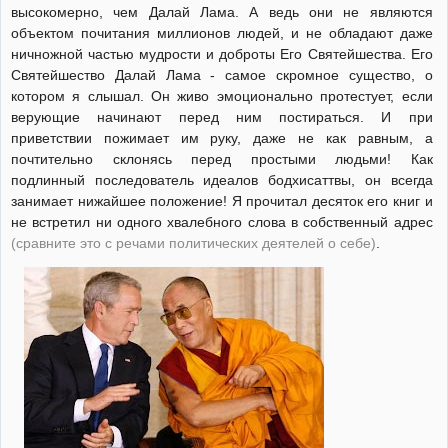
высокомерно, чем Далай Лама. А ведь они не являются
объектом почитания миллионов людей, и не обладают даже
ничножной частью мудрости и доброты Его Святейшества. Его
Святейшество Далай Лама - самое скромное существо, о
котором я слышал. Он живо эмоционально протестует, если
верующие начинают перед ним постираться. И при
приветствии пожимает им руку, даже не как равным, а
почтительно склонясь перед простыми людьми! Как
подлинный последователь идеалов бодхисаттвы, он всегда
занимает нижайшее положение! Я прочитал десяток его книг и
не встретил ни одного хвалебного слова в собственный адрес
(сравните это с речами политических деятелей о себе)
.