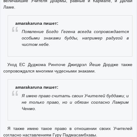
величайшие Учителя Дхармы, равные и Кармапе, и Далай
Ламе.
amarakaruna пишет:
Появление Богдо Гегена всегда сопровождается
особыми знаками будды, например радугой в
чистом небе.
Уход ЕС Дуджома Ринпоче Джигдрэл Йеше Дордже также
сопровождался многими чудесными знаками.
amarakaruna пишет:
Я имею право считать своих Учителей буддами; и
не только право, но и обязан согласно Ламрим
Ченмо.
Я также имею такое право в отношении своих Учителей
согласно наставлениям Гуру Падмасамбхавы.