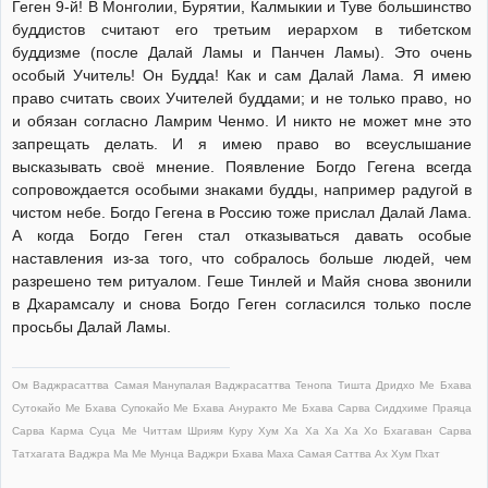
Геген 9-й! В Монголии, Бурятии, Калмыкии и Туве большинство
буддистов считают его третьим иерархом в тибетском
буддизме (после Далай Ламы и Панчен Ламы). Это очень
особый Учитель! Он Будда! Как и сам Далай Лама. Я имею
право считать своих Учителей буддами; и не только право, но
и обязан согласно Ламрим Ченмо. И никто не может мне это
запрещать делать. И я имею право во всеуслышание
высказывать своё мнение. Появление Богдо Гегена всегда
сопровождается особыми знаками будды, например радугой в
чистом небе. Богдо Гегена в Россию тоже прислал Далай Лама.
А когда Богдо Геген стал отказываться давать особые
наставления из-за того, что собралось больше людей, чем
разрешено тем ритуалом. Геше Тинлей и Майя снова звонили
в Дхарамсалу и снова Богдо Геген согласился только после
просьбы Далай Ламы.
Ом Ваджрасаттва Самая Манупалая Ваджрасаттва Тенопа Тишта Дридхо Ме Бхава
Сутокайо Ме Бхава Супокайо Ме Бхава Ануракто Ме Бхава Сарва Сиддхиме Праяца
Сарва Карма Суца Ме Читтам Шриям Куру Хум Ха Ха Ха Ха Хо Бхагаван Сарва
Татхагата Ваджра Ма Ме Мунца Ваджри Бхава Маха Самая Саттва Ах Хум Пхат