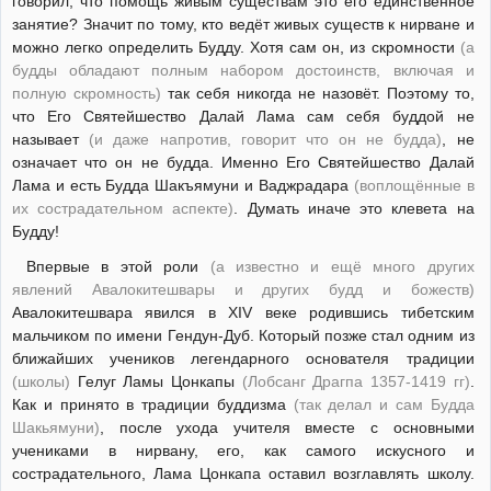
говорил, что помощь живым существам это его единственное
занятие? Значит по тому, кто ведёт живых существ к нирване и
можно легко определить Будду. Хотя сам он, из скромности
(а
будды обладают полным набором достоинств, включая и
полную скромность)
так себя никогда не назовёт. Поэтому то,
что Его Святейшество Далай Лама сам себя буддой не
называет
(и даже напротив, говорит что он не будда)
, не
означает что он не будда. Именно Его Святейшество Далай
Лама и есть Будда Шакъямуни и Ваджрадара
(воплощённые в
их сострадательном аспекте)
. Думать иначе это клевета на
Будду!
Впервые в этой роли
(а известно и ещё много других
явлений Авалокитешвары и других будд и божеств)
Авалокитешвара явился в XIV веке родившись тибетским
мальчиком по имени Гендун-Дуб. Который позже стал одним из
ближайших учеников легендарного основателя традиции
(школы)
Гелуг Ламы Цонкапы
(Лобсанг Драгпа 1357-1419 гг)
.
Как и принято в традиции буддизма
(так делал и сам Будда
Шакьямуни)
, после ухода учителя вместе с основными
учениками в нирвану, его, как самого искусного и
сострадательного, Лама Цонкапа оставил возглавлять школу.