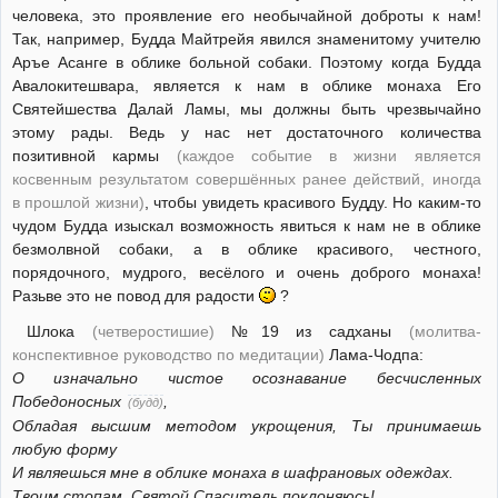
человека, это проявление его необычайной доброты к нам!
Так, например, Будда Майтрейя явился знаменитому учителю
Аръе Асанге в облике больной собаки. Поэтому когда Будда
Авалокитешвара, является к нам в облике монаха Его
Святейшества Далай Ламы, мы должны быть чрезвычайно
этому рады. Ведь у нас нет достаточного количества
позитивной кармы
(каждое событие в жизни является
косвенным результатом совершённых ранее действий, иногда
в прошлой жизни)
, чтобы увидеть красивого Будду. Но каким-то
чудом Будда изыскал возможность явиться к нам не в облике
безмолвной собаки, а в облике красивого, честного,
порядочного, мудрого, весёлого и очень доброго монаха!
Разьве это не повод для радости
?
Шлока
(четверостишие)
№19 из садханы
(молитва-
конспективное руководство по медитации)
Лама-Чодпа:
О изначально чистое осознавание бесчисленных
Победоносных
,
(будд)
Обладая высшим методом укрощения, Ты принимаешь
любую форму
И являешься мне в облике монаха в шафрановых одеждах.
Твоим стопам, Святой Cпаситель поклоняюсь!