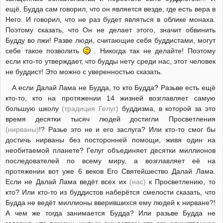
ещё, Будда сам говорил, что он является везде, где есть вера в
Него. И говорил, что не раз будет являться в облике монаха.
Поэтому сказать, что Он не делает этого, значит обвинить
Будду во лжи! Разве люди, считающие себя буддистами, могут
себе такое позволить
. Никогда так не делайте! Поэтому
если кто-то утверждает, что будды нету среди нас, этот человек
не буддист! Это можно с уверенностью сказать.
А если Далай Лама не Будда, то кто Будда? Разьве есть ещё
кто-то, кто на протяжении 14 жизней возглавляет самую
большую школу
(традиция Гелуг)
буддизма, в которой за это
время десятки тысяч людей достигли Просветления
(нирваны)
!? Разье это не и его заслуга? Или кто-то смог бы
достичь нирваны без посторонней помощи, живя один на
необитаемой планете? Гелуг объединяет десятки миллионов
последователей по всему миру, а возглавляет её на
протяжении вот уже 6 веков Его Святейшество Далай Лама.
Если не Далай Лама ведёт всех их
(нас)
к Просветлению, то
кто? Или кто-то из буддистов наберётся смелости сказать, что
Будда не ведёт миллионы вверившихся ему людей к нирване?!
А чем же тогда занимается Будда? Или разьве Будда не