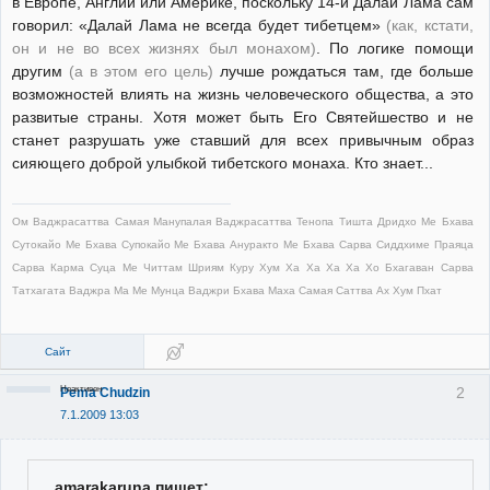
в Европе, Англии или Америке, поскольку 14-й Далай Лама сам
говорил: «Далай Лама не всегда будет тибетцем»
(как, кстати,
он и не во всех жизнях был монахом)
. По логике помощи
другим
(а в этом его цель)
лучше рождаться там, где больше
возможностей влиять на жизнь человеческого общества, а это
развитые страны. Хотя может быть Его Святейшество и не
станет разрушать уже ставший для всех привычным образ
сияющего доброй улыбкой тибетского монаха. Кто знает...
Ом Ваджрасаттва Самая Манупалая Ваджрасаттва Тенопа Тишта Дридхо Ме Бхава
Сутокайо Ме Бхава Супокайо Ме Бхава Ануракто Ме Бхава Сарва Сиддхиме Праяца
Сарва Карма Суца Ме Читтам Шриям Куру Хум Ха Ха Ха Ха Хо Бхагаван Сарва
Татхагата Ваджра Ма Ме Мунца Ваджри Бхава Маха Самая Саттва Ах Хум Пхат
Сайт
Неактивен
2
Pema Chudzin
7.1.2009 13:03
amarakaruna пишет: