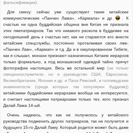
фальсификации)
.
Для смеху: сейчас уже существуют такие китайские
коммунистические «Панчен Лама», «Кармапа» и др.
. К
счастью ни одна буддийская община вне Китая не признала
этих лжепатриархов. Так что никакого раскола в буддизме на
сегодняшний день к счастью нет, как ни стараются его внести
китайские спецслужбы, постоянно проталкивая своих лже-
«Панчен Лам», «Кармап» и т.д. Да и в оккупированном Тибете,
как я слышал, монахи признают назначенных Китаем иерархов
только формально, а под монашеской одеждой тайно прячут
фотографии настоящих. Весь же остальной мир
(не только
священнослужители, но и руководство США, Евросоюза,
Великобритании, Японии и др. и Папа Римский, и голливудские
знаменитости (среди которых так популярен буддизм))
китайскими буддийскими иерархами вообще не интересуется,
и считает настоящими патриархами только тех, кого признал
Далай Лама 14-ый.
Очень надеюсь, что как не получилось у китайского
руководства подменить других патриархов, так не получится и
будущего 15-го Далай Ламу. Который родится может быть даже