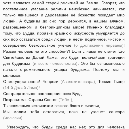
хотя является самой старой религией на Земле. Говорят, что
постепенное угасание религии неизбежно начинается, как
только явившееся и даровавшее её божество покидает мир
людей. А буддизм до сих пор держится, в нашем алчном,
развращённом и безпринципном мире! Именно благодаря
тому, что Будда, проявив крайнюю искусность умудряется до
сих пор оставаться среди людей, и нести подлинное, чистое и
совершенно безкорыстное учение
(о достижении нирваны)
!
Разьве человек на это способен?! Если с нами не станет Его
Святейшества Далай Ламы, это будет величайшая трагедия
для буддизма
(и всего человечества)
. Это бы ознаменовало
начало стремительного упадка буддизма. Поэтому мы и
молимся:
О могущественный Ченрези
(Авалокитешвара)
, Тензин Гьяцо
(14-й Далай Лама)
!
Сострадательное воплощение всех Будд,
Покровитель Страны Снегов
(Тибет)
,
Ты являешься источником всякого блага и счастья,
Мы молим тебя оставаться, пока не угаснет сансара
(иллюзии)
.
Утверждать, что будды среди нас нет, это для человека