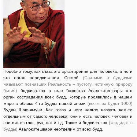
Подобно тому, как глаза это орган зрения для человека, а ноги
это орган передвижения. Святой
(Святыми в буддизме
называют познавших Реальность – пустоту, истинную природу
бытия)
бодхисаттва в теле божества Авалокитешвары это
орган сострадания всех будд, которые проявились в нашем
мире в облике 4-го будды нашей эпохи
(всего их будет 1000)
Будды Шакъямуни. Как глаза и ноги нельзя назвать чем-то
отдельным от самого человека; они и есть человек, человек и
состоит из глаз, рук, ног и т.д. Также и бодхисаттва
(кандидат в
будды)
Авалокитешвара неотделим от всех будд.