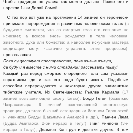
Чтобы традиция не угасла как можно дольше. Позже его и
нарекли 1-ым Далай Ламой.
С тех пор вот уже на протяжении 14 жизней он героически
принимает перерождения в различных человеческих телах
(в
буддизме считается, что со смертью тела его сознание не
исчезает, а вскоре вновь рождается в теле человека,
животного, духа или божества; а наиболее искусные мастера
медитации могут частично управлять этим процессом)
,
провозглашая:
Пока существует пространство, пока живые живут,
да буду и я вместе с ними страданий рассеивать тьму!
Каждый раз перед смертью очередного тела сам указывая
соратникам где и как его надо будет искать. Подобным
способом перерождаются и некоторые другие знаменитые
тибетские учителя, Их Святейшества: Гъялва Кармапа
(17
жизней возглавляющий школу Кагью)
, Богдо Геген
(божетсво
Чакрасамвара, 9 жизней возглавлявший монгольскую
традицию, до этого бывший легендарным йогином Таранатхой
и учеником Будды Шакьямуни Анандой и др.)
, Панчен Лама
(Будда Амитабха, 2-ой иерарх в Гелуг)
, Линг Ринпоче
(3-й
иерарх в Гелуг)
, Джамгон Конгтрул и десятки других. В том