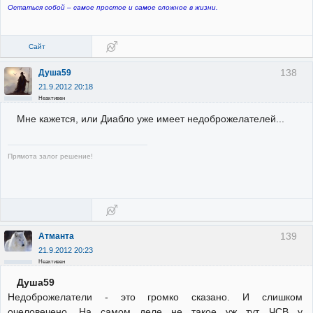
Остаться собой – самое простое и самое сложное в жизни.
Сайт
138
Душа59
21.9.2012 20:18
Неактивен
Мне кажется, или Диабло уже имеет недоброжелателей...
Прямота залог решение!
139
Атманта
21.9.2012 20:23
Неактивен
Душа59
Недоброжелатели - это громко сказано. И слишком
очеловечено. На самом деле не такое уж тут ЧСВ у