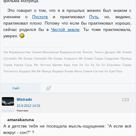
фильма Матрица.
Это говорит о том, что я в прошлых жизнях был знаком с
учением о
Пустоте
и практиковал
Путь
, но, видимо,
практиковал плохо. Потому что если бы практиковал хорошо,
сейчас родился бы в
Чистой земле
. Ты тоже практиковала,
уверен.
Ом Ваджрасаттва Самая Манупалая Ваджрасаттва Тенопа Тишта Дридхо Ме Бхава
Сутокайо Ме Бхава Супокайо Ме Бхава Ануракто Ме Бхава Сарва Сиддхиме Праяца
Сарва Карма Суца Ме Читтам Шриям Куру Хум Ха Ха Ха Ха Хо Бхагаван Сарва
Татхагата Ваджра Ма Ме Мунца Ваджри Бхава Маха Самая Саттва Ах Хум Пхат
Сайт
133
Mistrado
15.9.2012 14:31
Неактивен
amarakaruna
А в детстве тебя не посещала мысль-ощущение: "А если всё
вокруг - сон?" ?