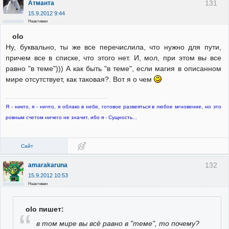
131
Атманта
15.9.2012 9:44
Неактивен
olo
Ну, буквально, ты же все перечислила, что нужно для пути,
причем все в списке, что этого нет. И, мол, при этом вы все
равно "в теме"))) А как быть "в теме", если магия в описанном
мире отсутствует, как таковая?. Вот я о чем
Я - никто, я - ничто, я облако в небе, готовое развеяться в любое мгновение, но это
ровным счетом ничего не значит, ибо я - Сущность...
Сайт
132
amarakaruna
15.9.2012 10:53
Неактивен
olo пишет:
в том мире вы всё равно в "теме", то почему?