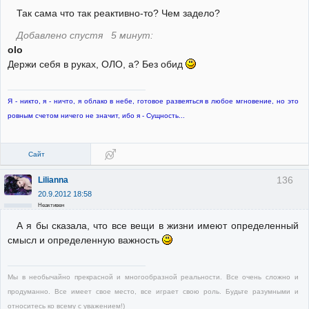
Так сама что так реактивно-то? Чем задело?
Добавлено спустя 5 минут:
olo
Держи себя в руках, ОЛО, а? Без обид
Я - никто, я - ничто, я облако в небе, готовое развеяться в любое мгновение, но это
ровным счетом ничего не значит, ибо я - Сущность...
Сайт
136
Lilianna
20.9.2012 18:58
Неактивен
А я бы сказала, что все вещи в жизни имеют определенный
смысл и определенную важность
Мы в необычайно прекрасной и многообразной реальности. Все очень сложно и
продуманно. Все имеет свое место, все играет свою роль. Будьте разумными и
относитесь ко всему с уважением!)