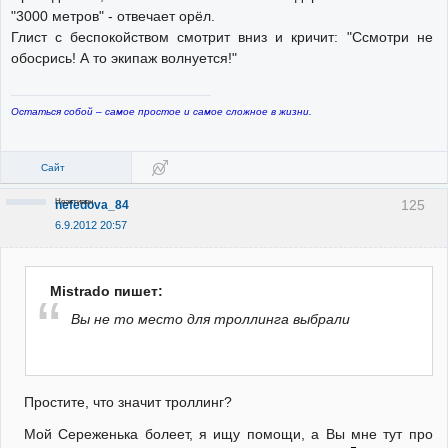
"3000 метров" - отвечает орёл.
Глист с беспокойством смотрит вниз и кричит: "Ссмотри не
обосрись! А то экипаж волнуется!"
Остаться собой – самое простое и самое сложное в жизни.
Сайт
Неактивен
125
nefedova_84
6.9.2012 20:57
Mistrado пишет:
Вы не то место для троллинга выбрали
Простите, что значит троллинг?
Мой Сереженька болеет, я ищу помощи, а Вы мне тут про