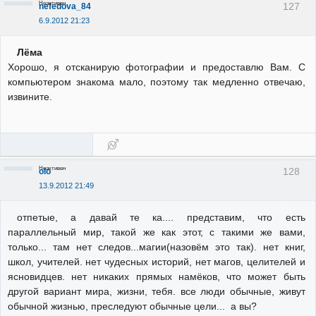
Неактивен
127
nefedova_84
6.9.2012 21:23
Лёма
Хорошо, я отсканирую фотографии и предоставлю Вам. С
компьютером знакома мало, поэтому так медленно отвечаю,
извините.
Неактивен
128
olo
13.9.2012 21:49
отпетые, а давай те ка.... представим, что есть
параллельный мир, такой же как этот, с такими же вами,
только... там нет следов...магии(назовём это так). нет книг,
школ, учителей. нет чудесных историй, нет магов, целителей и
ясновидцев. нет никаких прямых намёков, что может быть
другой вариант мира, жизни, тебя. все люди обычные, живут
обычной жизнью, преследуют обычные цели... а вы?