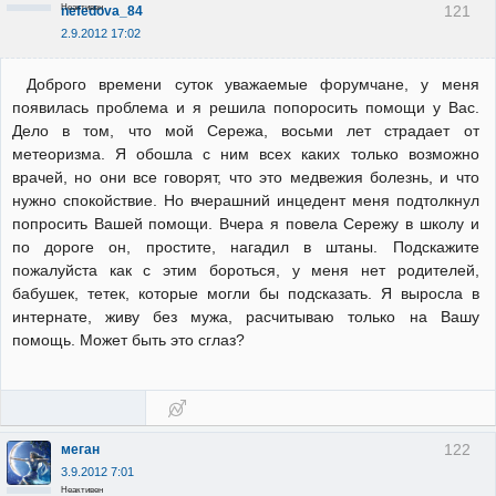
Неактивен
121
nefedova_84
2.9.2012 17:02
Доброго времени суток уважаемые форумчане, у меня
появилась проблема и я решила попоросить помощи у Вас.
Дело в том, что мой Сережа, восьми лет страдает от
метеоризма. Я обошла с ним всех каких только возможно
врачей, но они все говорят, что это медвежия болезнь, и что
нужно спокойствие. Но вчерашний инцедент меня подтолкнул
попросить Вашей помощи. Вчера я повела Сережу в школу и
по дороге он, простите, нагадил в штаны. Подскажите
пожалуйста как с этим бороться, у меня нет родителей,
бабушек, тетек, которые могли бы подсказать. Я выросла в
интернате, живу без мужа, расчитываю только на Вашу
помощь. Может быть это сглаз?
122
меган
3.9.2012 7:01
Неактивен