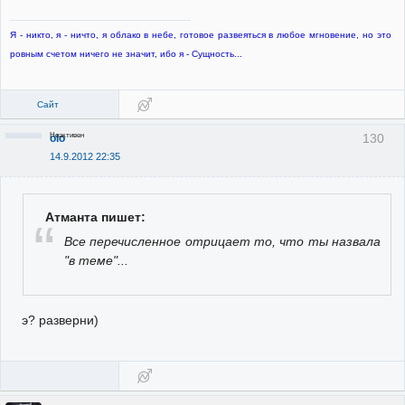
Я - никто, я - ничто, я облако в небе, готовое развеяться в любое мгновение, но это
ровным счетом ничего не значит, ибо я - Сущность...
Сайт
Неактивен
130
olo
14.9.2012 22:35
Атманта пишет:
Все перечисленное отрицает то, что ты назвала
"в теме"...
э? разверни)