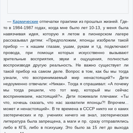
—
Кармические
отпечатки практики из прошлых жизней. Где-
то в 1984-1987 годах, когда мне было лет 10-13, у меня была
навязчивая идея, которую я летом в пионерском лагере
рассказывал детям: «Предположим, японцы изобрели такой
прибор — к нашим глазам, ушам, рукам и т.д. подключают
провода, при помощи которых искусственно вызывают
зрительные восприятия, звуки и ощущения, полностью
воспроизводя другую реальность. Не важно существует ли
такой прибор на самом деле. Вопрос в том, как бы мы тогда
узнали, что воспринимаемый мир ненастоящий?» Дети
недоуменно отвечали: «Никак». Тогда я спрашивал: «А почему
мы тогда решили, что тот мир, который мы сейчас
воспринимаем, настоящий?». Дети пожимали плечами: «Ты
что, хочешь сказать, что нас захватили японцы?! Впрочем...
может и ненастоящий». В те времена в СССР никто ни о каких
эзотерических и пр. учениях ничего не знал, эзотерическая
литература была запрещена, а маги и пр. сразу отправлялись
либо в КГБ, либо в психушку. Это было за 15 лет до выхода