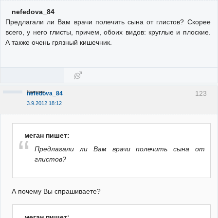
nefedova_84
Предлагали ли Вам врачи полечить сына от глистов? Скорее
всего, у него глисты, причем, обоих видов: круглые и плоские.
А также очень грязный кишечник.
Неактивен
123
nefedova_84
3.9.2012 18:12
меган пишет:
Предлагали ли Вам врачи полечить сына от
глистов?
А почему Вы спрашиваете?
меган пишет: