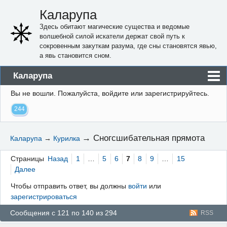
Каларупа
Здесь обитают магические существа и ведомые
волшебной силой искатели держат свой путь к
сокровенным закуткам разума, где сны становятся явью,
а явь становится сном.
Каларупа
Вы не вошли.
Пожалуйста, войдите или зарегистрируйтесь.
Блог
244
Форум
Пользователи
→
Сногсшибательная прямота
Каларупа
→
Курилка
Правила
Страницы
Назад
1
…
5
6
7
8
9
…
15
Регистрация
Далее
Чтобы отправить ответ, вы должны
войти
или
Вход
зарегистрироваться
Сообщения с 121 по 140 из 294
RSS