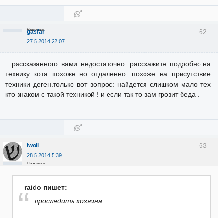
Неактивен
62
gasfar
27.5.2014 22:07
рассказанного вами недостаточно .расскажите подробно.на
технику кота похоже но отдаленно .похоже на присутствие
техники деген.только вот вопрос: найдется слишком мало тех
кто знаком с такой техникой ! и если так то вам грозит беда .
63
Iwoll
28.5.2014 5:39
Неактивен
raido пишет:
проследить хозяина