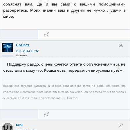
объяснят вам. Да и вы сами с вашими помошниками
разберетесь. Моих знаний вам и другим не нужно . удачи в
мире.
66
Unainita
28.5.2014 16:32
Неактивен
Поддержу райдо, очень хочется ответа с объяснениями ,а не
отсылами к кому -то. Кошка есть, передаётся вирусным путём.
Intorno alla sorgente svolazza la libellula cangiante-già tanto ne godo; ora scura ora
chiara,come il camaleonte:ora rossa,ora turchina,ora verde; oh,se potessi veder da vicino i
suoi colori! Si libra e frulla, non si ferma mai.... Goethe
67
Iwoll