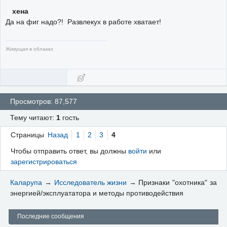
хена
Да на фиг надо?! Развлекух в работе хватает!
Живущая в облаках
Просмотров: 87,577
Тему читают:
1
гость
Страницы
Назад
1
2
3
4
Чтобы отправить ответ, вы должны
войти
или
зарегистрироваться
Каларупа
→
Исследователь жизни
→
Признаки "охотника" за
энергией/эксплуататора и методы противодействия
Последние сообщения