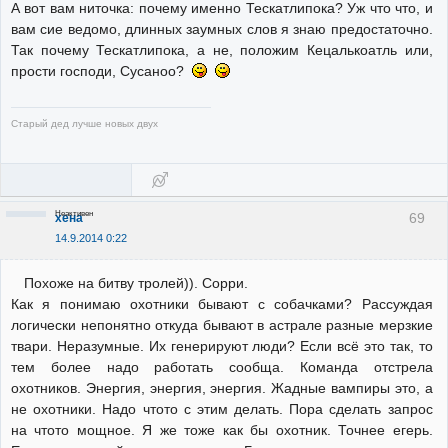
А вот вам ниточка: почему именно Тескатлипока? Уж что что, и
вам сие ведомо, длинных заумных слов я знаю предостаточно.
Так почему Тескатлипока, а не, положим Кецалькоатль или,
прости господи, Сусаноо?
Старый дед лучше новых двух
Неактивен
69
хена
14.9.2014 0:22
Похоже на битву тролей)). Сорри.
Как я понимаю охотники бывают с собачками? Рассуждая
логически непонятно откуда бывают в астрале разные мерзкие
твари. Неразумные. Их генерируют люди? Если всё это так, то
тем более надо работать сообща. Команда отстрела
охотников. Энергия, энергия, энергия. Жадные вампиры это, а
не охотники. Надо чтото с этим делать. Пора сделать запрос
на чтото мощное. Я же тоже как бы охотник. Точнее егерь.