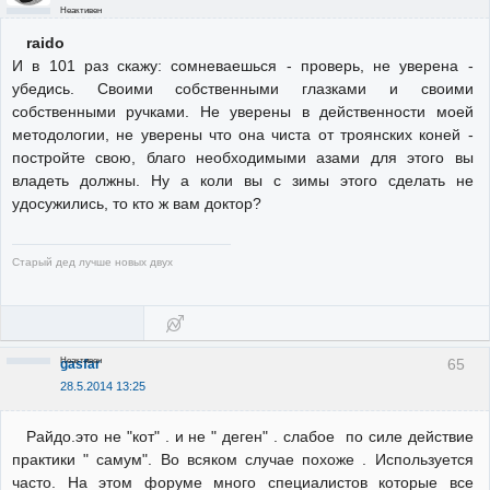
Неактивен
raido
И в 101 раз скажу: сомневаешься - проверь, не уверена -
убедись. Своими собственными глазками и своими
собственными ручками. Не уверены в действенности моей
методологии, не уверены что она чиста от троянских коней -
постройте свою, благо необходимыми азами для этого вы
владеть должны. Ну а коли вы с зимы этого сделать не
удосужились, то кто ж вам доктор?
Старый дед лучше новых двух
Неактивен
65
gasfar
28.5.2014 13:25
Райдо.это не "кот" . и не " деген" . слабое по силе действие
практики " самум". Во всяком случае похоже . Используется
часто. На этом форуме много специалистов которые все