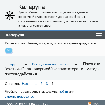
Каларупа
Здесь обитают магические существа и ведомые
волшебной силой искатели держат свой путь к
сокровенным закуткам разума, где сны становятся явью,
а явь становится сном.
Каларупа
Вы не вошли.
Пожалуйста, войдите или зарегистрируйтесь.
Блог
244
Форум
Пользователи
→
Признаки
Каларупа
→
Исследователь жизни
"охотника" за энергией/эксплуататора и методы
Правила
противодействия
Регистрация
Страницы
Назад
1
2
3
4
Вход
Чтобы отправить ответ, вы должны
войти
или
зарегистрироваться
Сообщения с 61 по 72 из 72
RSS