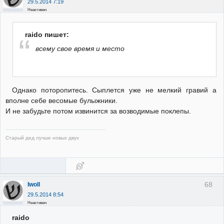
29.5.2014 7:19
Неактивен
raido пишет:
всему свое время и место
Однако поторопитесь. Сыплется уже не мелкий гравий а
вполне себе весомые булыжники.
И не забудьте потом извинится за возводимые поклепы.
Старый дед лучше новых двух
68
Iwoll
29.5.2014 8:54
Неактивен
raido