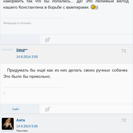
накормить так что бы лопались... Да! Это любимый метод
нашего Константина в борьбе с вампирами.
))
Живущая в облаках
Неактивен
71
хена
14.9.2014 3:50
Придумать бы ещё как из них делать своих ручных собачек.
Это было бы прикольно.
¿
Сайт
72
Анта
14.9.2014 5:06
Неактивен