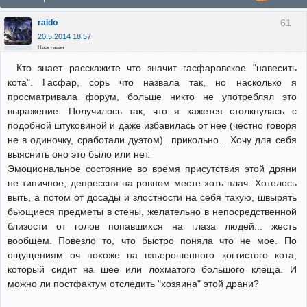
61
raido
20.5.2014 18:57
Неактивен
Кто знает расскажите что значит гасфаровское "навесить
кота". Гасфар, сорь что назвала так, но насколько я
просматривала форум, больше никто не употреблял это
выражение. Получилось так, что я кажется столкнулась с
подобной штуковиной и даже избавилась от нее (честно говоря
не в одиночку, сработали дуэтом)...прикольно... Хочу для себя
выяснить оно это было или нет.
Эмоциональное состояние во время присутствия этой дряни
не типичное, депрессня на ровном месте хоть плач. Хотелось
выть, а потом от досады и злостности на себя такую, швырять
бьющиеся предметы в стены, желательно в непосредственной
близости от голов попавшихся на глаза людей... жесть
вообщем. Повезло то, что быстро поняла что не мое. По
ощущениям оч похоже на взъерошенного когтистого кота,
который сидит на шее или лохматого большого клеща. И
можно ли постфактум отследить "хозяина" этой драни?