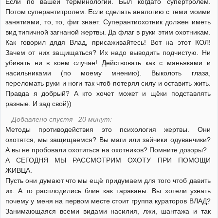
Если по вашей терминологии. Был когдато супертролем.
Потом суперантитролем. Если сделать аналогию с теми моими
занятиями, то, то, фиг знает. Суперантиохотник должен иметь
вид типичной загнаной жертвы. Да флаг в руки этим охотникам.
Как говорил дядя Влад, присаживайтесь! Вот на этот КОЛ!
Зачем от них защищаться? Их надо выводить подчистую. Ни
убивать ни в коем случае! Действовать как с маньяками и
насильниками (по моему мнению). Выколоть глаза,
переломать руки и ноги так чтоб потерял силу и оставить жить.
Правда я добрый? А кто хочет может и щёки подставлять
разные. И зад свой))
Добавлено спустя 20 минут:
Методы противодействия это психология жертвы. Они
охотятся, мы защищаемся? Вы маги или зайчики одуванчики?
А вы не пробовали охотиться на охотников? Помните дозоры?
А СЕГОДНЯ МЫ РАССМОТРИМ ОХОТУ ПРИ ПОМОЩИ
ЖИВЦА.
Пусть они думают что мы ещё придумаем для того чтоб давить
их. А то расплодились блин как тараканы. Вы хотели узнать
почему у меня на первом месте стоит группа кураторов ВЛАД?
Занимающаяся всеми видами насилия, лжи, шантажа и так