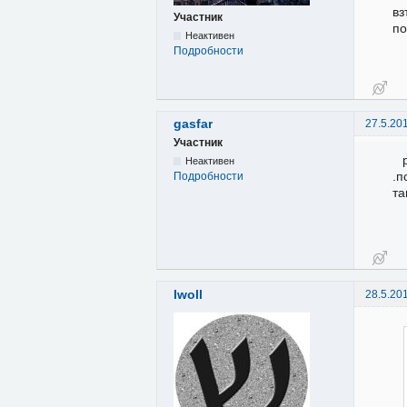
вз
Участник
по
Неактивен
Подробности
gasfar
27.5.20
Участник
Неактивен
.п
Подробности
та
Iwoll
28.5.20