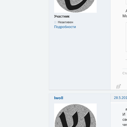
Мо
Участник
Неактивен
Подробности
Ст
Iwoll
28.5.20
И 
св
чи