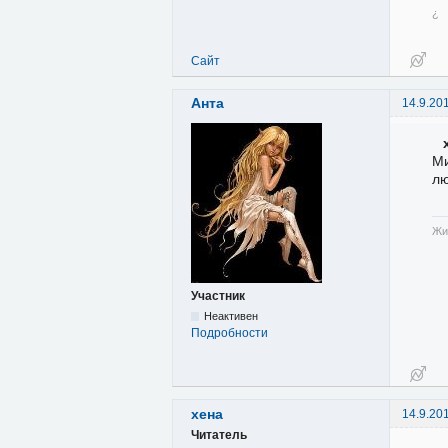
¿
Сайт
Анта
14.9.20
Ми
лю
Жи
Участник
Неактивен
Подробности
хена
14.9.20
Читатель