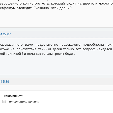
ъерошенного когтистого кота, который сидит на шее или лохмат
стфактум отследить "хозяина" этой драни?
14 22:07
рассказанного вами недостаточно .расскажите подробно.на тех
охоже на присутствие техники деген.только вот вопрос: найдетс
кой техникой ! и если так то вам грозит беда .
14 5:39
raido пишет:
проследить хозяина