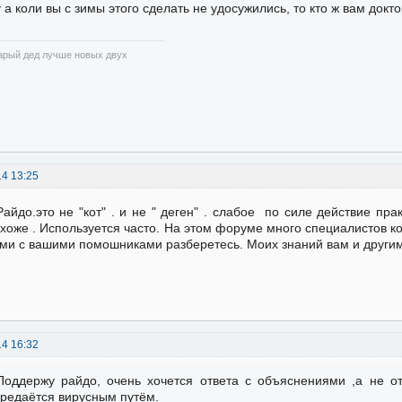
 а коли вы с зимы этого сделать не удосужились, то кто ж вам докт
арый дед лучше новых двух
14 13:25
Райдо.это не "кот" . и не " деген" . слабое по силе действие пра
хоже . Используется часто. На этом форуме много специалистов ко
ми с вашими помошниками разберетесь. Моих знаний вам и другим 
14 16:32
Поддержу райдо, очень хочется ответа с объяснениями ,а не от
редаётся вирусным путём.