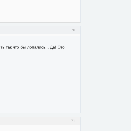
70
 так что бы лопались... Да! Это
71