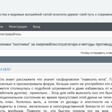
ства и ведомые волшебной силой искатели держат свой путь к сокровен
ла
Регистрация
Вход
гистрируйтесь.
изнаки "охотника" за энергией/эксплуататора и методы противо
Чтобы отправить отв
14 18:57
Кто знает расскажите что значит гасфаровское "навесить кота". Г
сколько я просматривала форум, больше никто не употреблял это в
жется столкнулась с подобной штуковиной и даже избавилась от не
аботали дуэтом)...прикольно... Хочу для себя выяснить оно это был
оциональное состояние во время присутствия этой дряни не типи
ть плач. Хотелось выть, а потом от досады и злостности на
едметы в стены, желательно в непосредственной близости от гол
есть вообщем. Повезло то, что быстро поняла что не мое