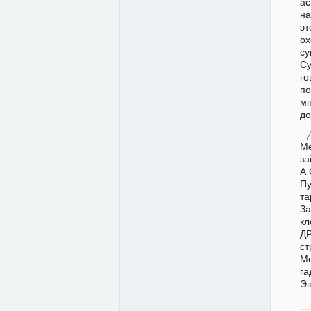
ас
на
эт
о
с
Су
го
по
мн
до
Ме
за
А
Пу
т
За
кл
ДР
ст
Мо
га
Эн