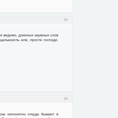
68
сие ведомо, длинных заумных слов
цалькоатль или, прости господи,
69
ски непонятно откуда бывают в