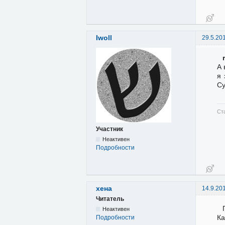
Iwoll
29.5.20
А 
я 
С
Ст
Участник
Неактивен
Подробности
хена
14.9.20
Читатель
Неактивен
Ка
Подробности