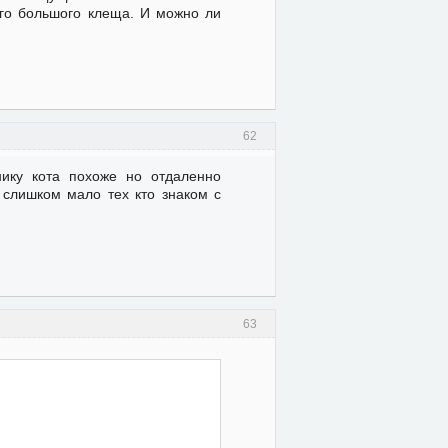
ого большого клеща. И можно ли
62
нику кота похоже но отдаленно
я слишком мало тех кто знаком с
63