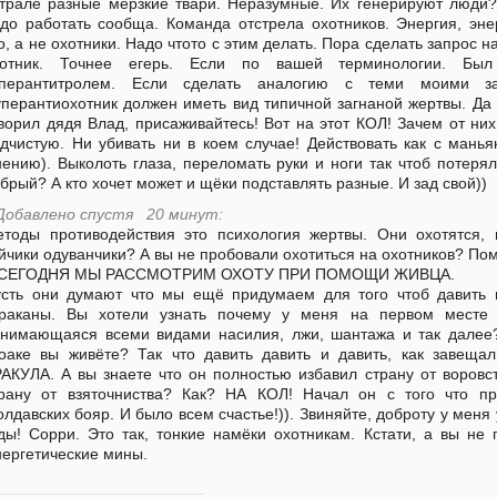
трале разные мерзкие твари. Неразумные. Их генерируют люди? 
до работать сообща. Команда отстрела охотников. Энергия, эн
о, а не охотники. Надо чтото с этим делать. Пора сделать запрос н
хотник. Точнее егерь. Если по вашей терминологии. Был
уперантитролем. Если сделать аналогию с теми моими за
перантиохотник должен иметь вид типичной загнаной жертвы. Да 
ворил дядя Влад, присаживайтесь! Вот на этот КОЛ! Зачем от н
дчистую. Ни убивать ни в коем случае! Действовать как с мань
ению). Выколоть глаза, переломать руки и ноги так чтоб потерял
брый? А кто хочет может и щёки подставлять разные. И зад свой))
Добавлено спустя 20 минут:
тоды противодействия это психология жертвы. Они охотятся
йчики одуванчики? А вы не пробовали охотиться на охотников? По
 СЕГОДНЯ МЫ РАССМОТРИМ ОХОТУ ПРИ ПОМОЩИ ЖИВЦА.
сть они думают что мы ещё придумаем для того чтоб давить и
араканы. Вы хотели узнать почему у меня на первом месте 
нимающаяся всеми видами насилия, лжи, шантажа и так далее?
оаке вы живёте? Так что давить давить и давить, как заве
АКУЛА. А вы знаете что он полностью избавил страну от воровс
рану от взяточниства? Как? НА КОЛ! Начал он с того что п
лдавских бояр. И было всем счастье!)). Звиняйте, доброту у меня 
ды! Сорри. Это так, тонкие намёки охотникам. Кстати, а вы не
ергетические мины.