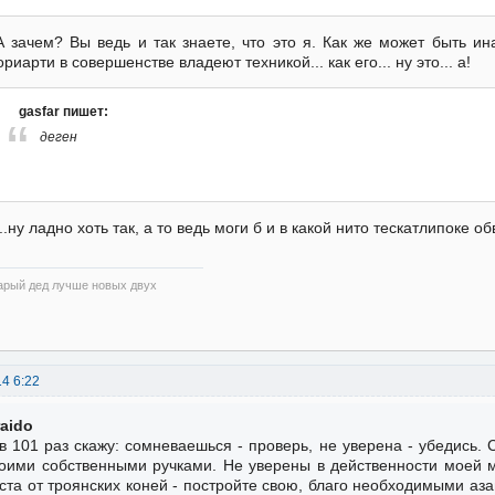
А зачем? Вы ведь и так знаете, что это я. Как же может быть и
риарти в совершенстве владеют техникой... как его... ну это... а!
gasfar пишет:
деген
...ну ладно хоть так, а то ведь моги б и в какой нито тескатлипоке 
арый дед лучше новых двух
14 6:22
raido
в 101 раз скажу: сомневаешься - проверь, не уверена - убедись.
оими собственными ручками. Не уверены в действенности моей м
ста от троянских коней - постройте свою, благо необходимыми аза