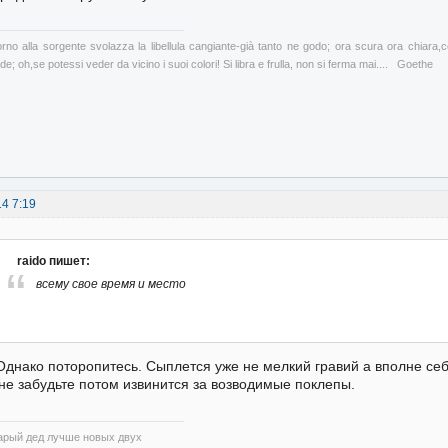
orno alla sorgente svolazza la libellula cangiante-già tanto ne godo; ora scura ora chiara,
de; oh,se potessi veder da vicino i suoi colori! Si libra e frulla, non si ferma mai.... Goethe
14 7:19
raido пишет:
всему свое время и место
Однако поторопитесь. Сыплется уже не мелкий гравий а вполне се
не забудьте потом извинится за возводимые поклепы.
арый дед лучше новых двух