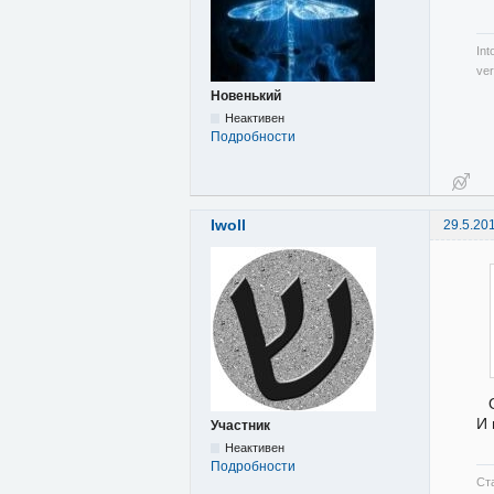
Int
ver
Новенький
Неактивен
Подробности
Iwoll
29.5.20
И 
Участник
Неактивен
Подробности
Ст