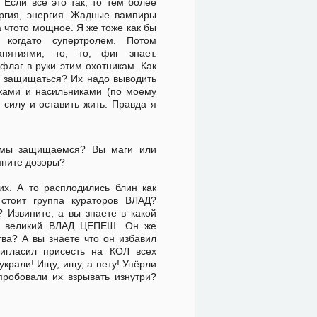
Если всё это так, то тем более
ергия, энергия. Жадные вампиры
а чтото мощное. Я же тоже как бы
 когдато супертролем. Потом
нятиями, то, то, фиг знает.
флаг в руки этим охотникам. Как
их защищаться? Их надо выводить
яками и насильниками (по моему
 силу и оставить жить. Правда я
, мы защищаемся? Вы маги или
мните дозоры?
х. А то расплодились блин как
стоит группа кураторов ВЛАД?
 Извините, а вы знаете в какой
щал великий ВЛАД ЦЕПЕШ. Он же
тва? А вы знаете что он избавил
ригласил присесть на КОЛ всех
украли! Ищу, ищу, а нету! Упёрли
 пробовали их взрывать изнутри?