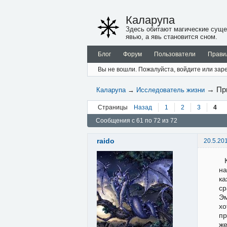
Каларупа
Здесь обитают магические суще
явью, а явь становится сном.
Блог
Форум
Пользователи
Прави
Вы не вошли.
Пожалуйста, войдите или заре
→
Пр
Каларупа
→
Исследователь жизни
Страницы
Назад
1
2
3
4
Сообщения с 61 по 72 из 72
raido
20.5.20
на
ка
ср
Эм
хо
пр
ж