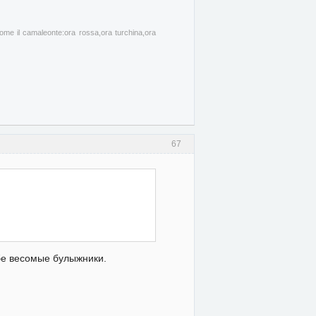
come il camaleonte:ora rossa,ora turchina,ora
67
бе весомые булыжники.