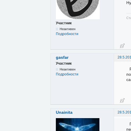
Ну
Ст
Участник
Неактивен
Подробности
gasfar
28.5.20
Участник
Неактивен
по
Подробности
са
Unainita
28.5.20
пе