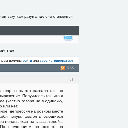
ным закуткам разума, где сны становятся
244
действия
ет, вы должны
войти
или
зарегистрироваться
RSS
61
асфар, сорь что назвала так, но
ыражение. Получилось так, что я
е (честно говоря не в одиночку,
о или нет.
чное, депрессня на ровном месте
 себя такую, швырять бьющиеся
ов попавшихся на глаза людей...
. По ощущениям оч похоже на