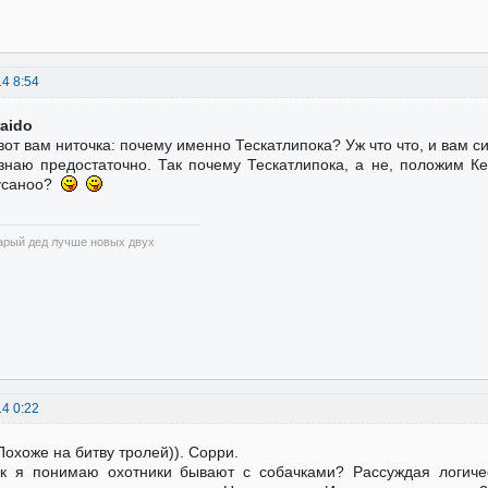
14 8:54
raido
вот вам ниточка: почему именно Тескатлипока? Уж что что, и вам 
знаю предостаточно. Так почему Тескатлипока, а не, положим Ке
усаноо?
арый дед лучше новых двух
14 0:22
Похоже на битву тролей)). Сорри.
к я понимаю охотники бывают с собачками? Рассуждая логиче