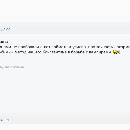
14 3:09
хена
нами не пробовали а вот поймать и усилив про точность накормить
бимый метод нашего Константина в борьбе с вампирами.
))
вущая в облаках
14 3:50