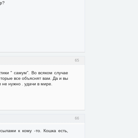
ор?
65
ктики " самум". Во всяком случае
торые все объяснят вам. Да и вы
не нужно . удачи в мире.
66
сылами к кому -то. Кошка есть,