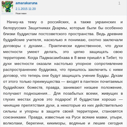
1
amarakaruna
2.1.2015 11:20
Неактивен
Начну-ка тему о российских, а также украинских и
белорусских Защитниках Дхармы, которые были бы особенно
близки буддистам постсоветского пространства. Ведь древние
буддийские учителя, насколько я понимаю, охотно заключали
договоры с духами... Практически единственное, что духи
местности умеют делать, это цепко защищать свою
территорию. Когда Падмасамбхава в 8 веке пришёл в Тибет, то
духи местности оказали настолько упорное сопротивление
распространению буддизма, что пришлось заключить с ними
договор, что теперь они будут защищать учение Будды. Духам
от этого только преимущества — входят в пантеон почитаемых
буддийских божеств, правда, занимают низшее положение,
получают подношения... Для позабытых всеми, живущих в
глухих местах духов это подарок! И буддистам хорошо —
чинящие препятствия духи, а некоторые из них действительно
сильны и упорны в защите своей территории, становятся
союзниками. Правда, известные на Руси всякие мавки, упыри,
волколаки, берегини, кикиморы, водяные и лешие сегодня