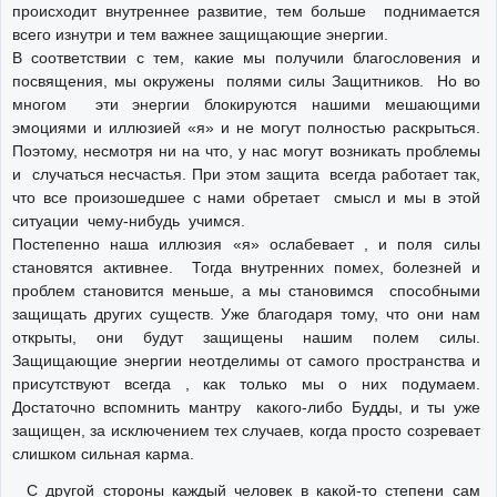
происходит внутреннее развитие, тем больше поднимается
всего изнутри и тем важнее защищающие энергии.
В соответствии с тем, какие мы получили благословения и
посвящения, мы окружены полями силы Защитников. Но во
многом эти энергии блокируются нашими мешающими
эмоциями и иллюзией «я» и не могут полностью раскрыться.
Поэтому, несмотря ни на что, у нас могут возникать проблемы
и случаться несчастья. При этом защита всегда работает так,
что все произошедшее с нами обретает смысл и мы в этой
ситуации чему-нибудь учимся.
Постепенно наша иллюзия «я» ослабевает , и поля силы
становятся активнее. Тогда внутренних помех, болезней и
проблем становится меньше, а мы становимся способными
защищать других существ. Уже благодаря тому, что они нам
открыты, они будут защищены нашим полем силы.
Защищающие энергии неотделимы от самого пространства и
присутствуют всегда , как только мы о них подумаем.
Достаточно вспомнить мантру какого-либо Будды, и ты уже
защищен, за исключением тех случаев, когда просто созревает
слишком сильная карма.
С другой стороны каждый человек в какой-то степени сам