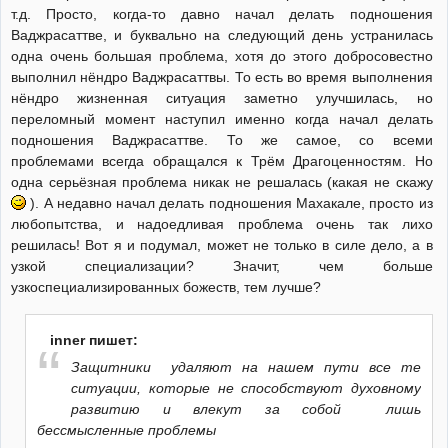
т.д. Просто, когда-то давно начал делать подношения
Ваджрасаттве, и буквально на следующий день устранилась
одна очень большая проблема, хотя до этого добросовестно
выполнил нёндро Ваджрасаттвы. То есть во время выполнения
нёндро жизненная ситуация заметно улучшилась, но
переломный момент наступил именно когда начал делать
подношения Ваджрасаттве. То же самое, со всеми
проблемами всегда обращался к Трём Драгоценностям. Но
одна серьёзная проблема никак не решалась (какая не скажу
). А недавно начал делать подношения Махакале, просто из
любопытства, и надоедливая проблема очень так лихо
решилась! Вот я и подумал, может не только в силе дело, а в
узкой специализации? Значит, чем больше
узкоспециализированных божеств, тем лучше?
inner пишет:
Защитники удаляют на нашем пути все те
ситуации, которые не способствуют духовному
развитию и влекут за собой лишь
бессмысленные проблемы