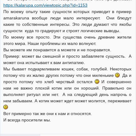
https://kalarupa.com/viewtopic.php?id=1153
По моему опыту такие сущности которых приводит в пример
amarakaruna вообще люди мало интересуют. Они блюдут
какие то собственные интересы. Это люди думают что якобы
сущности куда то градируют и строят логические выводы.
По моему все просто. Эти существа очень древние жители
этого мира. Наши проблемы их мало волнуют.
Вы можете им понравится а можете и не понравится.
Пример: может вы смешной и просто забавляете сущность. А
может она испытывает к вам антипатию.
Мы бывает подкармливаем кошек, собак, голубей. Некоторых
потому что их жалко других потому что они миленькие
Да и
просто потому что хлеб черствый остался
И совершенно
нам не важно плохой котик или он хороший. Правильно он
выполняет ритуал или нет. А на следующий день напрочь о
нем забываем. А котик может ждет может молится, переживает
Вот примерно так же они к нам и относятся.
И всегда просители мы.