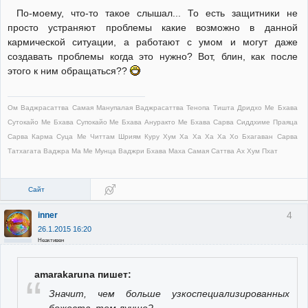
По-моему, что-то такое слышал... То есть защитники не
просто устраняют проблемы какие возможно в данной
кармической ситуации, а работают с умом и могут даже
создавать проблемы когда это нужно? Вот, блин, как после
этого к ним обращаться??
Ом Ваджрасаттва Самая Манупалая Ваджрасаттва Тенопа Тишта Дридхо Ме Бхава
Сутокайо Ме Бхава Супокайо Ме Бхава Ануракто Ме Бхава Сарва Сиддхиме Праяца
Сарва Карма Суца Ме Читтам Шриям Куру Хум Ха Ха Ха Ха Хо Бхагаван Сарва
Татхагата Ваджра Ма Ме Мунца Ваджри Бхава Маха Самая Саттва Ах Хум Пхат
Сайт
4
inner
26.1.2015 16:20
Неактивен
amarakaruna пишет:
Значит, чем больше узкоспециализированных
божеств, тем лучше?