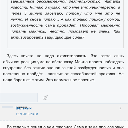
заниматься бессмысленной деятельностью. Читать
новости. Читаю и думаю, что мне это неинтересно, а
через 5 минут забываю, потому что мне это не
нужно. И снова читаю... А как только прихожу домой,
возбуждённость сама пропадет. Пробовал мысленно
читать мантры. Честно, помогает не очень. Как
активизировать защищающие силы?
Здесь ничего не надо активизировать. Это всего лишь
обычная реакция ума на обстановку. Можно просто наблюдать
внутренне без всяких оценок за этой возбужденностью и она
постепенно пройдёт - зависит от способностей практика. Не
надо бороться с этим. Это нормальное явление.
Неактивен
7
Цельный
12.9.2015 23:08
Во теперь я понял о чем говорила Лема в теме про домовых