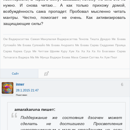
нужно. И снова читаю... А как только прихожу домой,
возбуждённость сама пропадет. Пробовал мысленно читать
мантры. Честно, помогает не очень. Как активизировать
защищающие силы?
Ом Ваджрасаттва Самая Манупалая Ваджрасаттва Тенопа Тишта Дридхо Ме Бхава
Сутокайо Ме Бхава Супокайо Ме Бхава Ануракто Ме Бхава Сарва Сиддхиме Праяца
Сарва Карма Суца Ме Читтам Шриям Куру Хум Ха Ха Ха Ха Хо Бхагаван Сарва
Татхагата Ваджра Ма Ме Мунца Ваджри Бхава Маха Самая Саттва Ах Хум Пхат
Сайт
6
inner
28.1.2015 21:47
Неактивен
amarakaruna пишет:
Поддержание же состояния дзогчен может
сделать не достигшего Просветления
невосприимчивым к малым страданиям, но, если