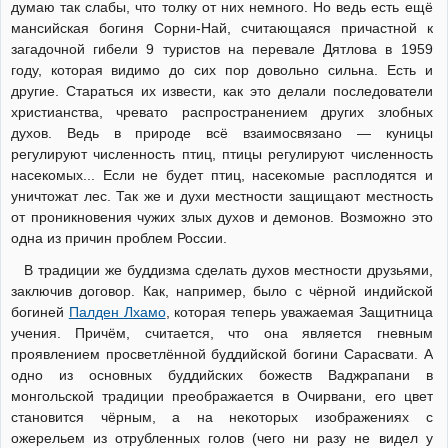
думаю так слабы, что толку от них немного. Но ведь есть ещё
мансийская богиня Сорни-Най, считающаяся причастной к
загадочной гибели 9 туристов на перевале Дятлова в 1959
году, которая видимо до сих пор довольно сильна. Есть и
другие. Стараться их извести, как это делали последователи
христианства, чревато распространением других злобных
духов. Ведь в природе всё взаимосвязано — куницы
регулируют численность птиц, птицы регулируют численность
насекомых... Если не будет птиц, насекомые расплодятся и
уничтожат лес. Так же и духи местности защищают местность
от проникновения чужих злых духов и демонов. Возможно это
одна из причин проблем России.
В традиции же буддизма сделать духов местности друзьями,
заключив договор. Как, например, было с чёрной индийской
богиней
Палден Лхамо
, которая теперь уважаемая Защитница
учения. Причём, считается, что она является гневным
проявлением просветлённой буддийской богини Сарасвати. А
одно из основных буддийских божеств Ваджрапани в
монгольской традиции преображается в Очирвани, его цвет
становится чёрным, а на некоторых изображениях с
ожерельем из отрубленных голов (чего ни разу не видел у