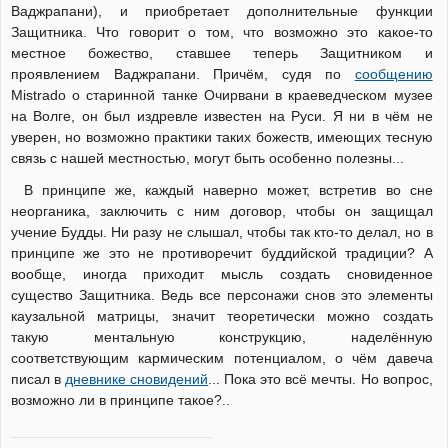
Ваджрапани), и приобретает дополнительные функции
Защитника. Что говорит о том, что возможно это какое-то
местное божество, ставшее теперь Защитником и
проявлением Ваджрапани. Причём, судя по
сообщению
Mistrado о старинной танке Очирвани в краеведческом музее
на Волге, он был издревле известен на Руси. Я ни в чём не
уверен, но возможно практики таких божеств, имеющих тесную
связь с нашей местностью, могут быть особенно полезны...
В принципе же, каждый наверно может, встретив во сне
неорганика, заключить с ним договор, чтобы он защищал
учение Будды. Ни разу не слышал, чтобы так кто-то делал, но в
принципе же это не противоречит буддийской традиции? А
вообще, иногда приходит мысль создать сновиденное
существо Защитника. Ведь все персонажи снов это элементы
каузальной матрицы, значит теоретически можно создать
такую ментальную конструкцию, наделённую
соответствующим кармическим потенциалом, о чём давеча
писал в
дневнике сновидений
... Пока это всё мечты. Но вопрос,
возможно ли в принципе такое?..