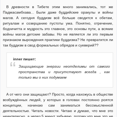
В древности в Тибете этим много занимались, тот же
Падмасамбхава... Были даже буддийские оракулы и войны
магов. А сегодня буддизм всё больше сводится к обетам,
ритуалам и созерцанию пустоты ума. Понятно, отречение,
бодхичитта и мудрость это главное, это основы пути, а всякие
войны магов детские забавы. Но не является ли это первым
признаком вырождения практики буддизма? Не превратится ли
так буддизм в свод формальных обрядов и суеверий??
inner пишет:
Защищающие энергии неотделимы от самого
пространства и присутствуют всегда , как
только мы о них подумаем
А от чего они защищают? Просто, когда нахожусь в обществе
возбуждённых людей, у которых в головах постоянно роятся
концепции, начинаю сам заниматься бессмысленной
деятельностью. Читать новости. Читаю и думаю, что мне это
неинтересно, а через 5 минут забываю, потому что мне это не