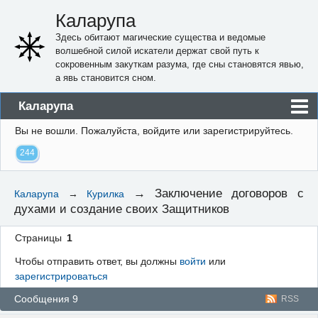
Каларупа
Здесь обитают магические существа и ведомые
волшебной силой искатели держат свой путь к
сокровенным закуткам разума, где сны становятся явью,
а явь становится сном.
Каларупа
Вы не вошли.
Пожалуйста, войдите или зарегистрируйтесь.
Блог
244
Форум
Пользователи
→
Заключение договоров с
Каларупа
→
Курилка
духами и создание своих Защитников
Правила
Регистрация
Страницы
1
Чтобы отправить ответ, вы должны
войти
или
Вход
зарегистрироваться
Сообщения 9
RSS