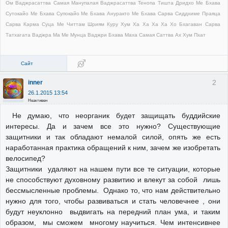
Ом Ваджрасаттва Самая Манупалая Ваджрасаттва Тенопа Тишта Дридхо Ме Бхава
Сутокайо Ме Бхава Супокайо Ме Бхава Ануракто Ме Бхава Сарва Сиддхиме Праяца
Сарва Карма Суца Ме Читтам Шриям Куру Хум Ха Ха Ха Ха Хо Бхагаван Сарва
Татхагата Ваджра Ма Ме Мунца Ваджри Бхава Маха Самая Саттва Ах Хум Пхат
Сайт
2
inner
26.1.2015 13:54
Неактивен
Не думаю, что неорганик будет защищать буддийские
интересы. Да и зачем все это нужно? Существующие
защитники и так обладают немалой силой, опять же есть
наработанная практика обращений к ним, зачем же изобретать
велосипед?
Защитники удаляют на нашем пути все те ситуации, которые
не способствуют духовному развитию и влекут за собой лишь
бессмысленные проблемы. Однако то, что нам действительно
нужно для того, чтобы развиваться и стать человечнее , они
будут неуклонно выдвигать на передний план ума, и таким
образом, мы сможем многому научиться. Чем интенсивнее