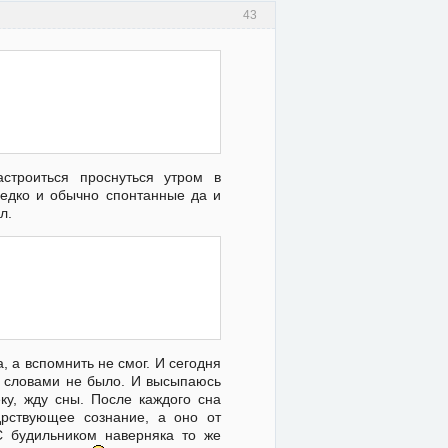
43
строиться проснуться утром в
едко и обычно спонтанные да и
л.
а, а вспомнить не смог. И сегодня
со словами не было. И высыпаюсь
еку, жду сны. После каждого сна
дрствующее сознание, а оно от
С будильником наверняка то же