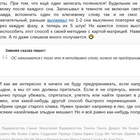
рты. При том, что ещё один записать поленился! Будильник не 
мому после каждого сна. Записывал в темноте не включая свет,
равда, вспомнить один по ключевому слову так и не смог.
мечательный, раньше
выуживал
по 1-2 сна мысленно повторяя к
рез каждую фазу, а теперь их 5 штук! Но кажется плохо высп
испособить этот способ к своей методике с картой-матрицей. Наве
рте. А то даже слишком много получается.
Зимняя сказка пишет:
ОС начинаются с того что я неподвижно стою, ничего не предприни
И как же интересно я ничего не буду предпринимать, если нап
ыдни, а мы от них должны прятаться. Если я не спрячусь, мен
ычно проще убежать, спрятаться, улететь или найти транзит в 
жен, или какой-нибудь другой способ быстрого перемещения. 
брике среди старого хлама. Нужен транзит например в лес, где ол
всякие назойливые злыдни мешают. Но я всё равно как-нибудь поп
 Ваджрасаттва Самая Манупалая Ваджрасаттва Тенопа Тишта Дридхо Ме Бхава
уракто Ме Бхава Сарва Сиддхиме Праяца Сарва Карма Суца Ме Читтам Шриям Ку
тхагата Ваджра Ма Ме Мунца Ваджри Бхава Маха Самая Саттва Ах Хум Пхат