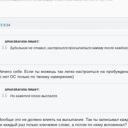
15 9:34
amarakaruna пишет:
Будильник не ставил, настроился просыпаться самому после каждого
Ничего себе. Если ты можешь так легко настроиться на пробуждени
о нет ОС только по твоему намерению)
amarakaruna пишет:
Но кажется плохо выспался.
Вообще это не должно влиять на высыпание. Так ты записывал каж
и каждый раз только ключевое слово, а потом по нему вспоминал?