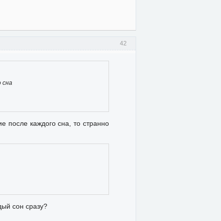
42
 сна
е после каждого сна, то странно
дый сон сразу?