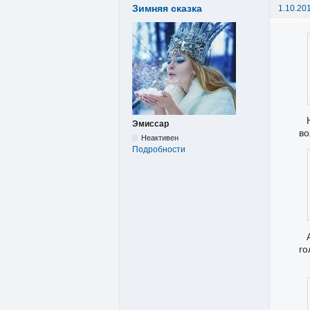
Зимняя сказка
1.10.20
Эмиссар
во
Неактивен
Подробности
го