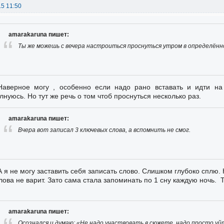
15 11:50
amarakaruna пишет:
Ты же можешь с вечера настроиться проснуться утром в определённ
Наверное могу , особенно если надо рано вставать и идти н
лнуюсь. Но тут же речь о том чтоб проснуться несколько раз.
amarakaruna пишет:
Вчера вот записал 3 ключевых слова, а вспомнить не смог.
А я не могу заставить себя записать слово. Слишком глубоко сплю.
лова не варит. Зато сама стала запоминать по 1 сну каждую ночь. 
amarakaruna пишет:
Осознался и думаю: «Не надо участвовать в сюжете, надо просто уй