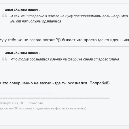
amarakaruna пишет:
И как же интересно я ничего не буду предпринимать, если например 
мы от них должны прятаться
Ну у тебя же не всегда погоня?)) бывает что просто где-то идешь и
amarakaruna пишет:
Что толку осознаться где-то на фабрике среди старого хлама
А это совершенно не важно - где ты осознался. Попробуй)
================================================================
актикую сны, ОС. Только это.
просы по ОС и прочее - задавайте на форум (а не в личку).