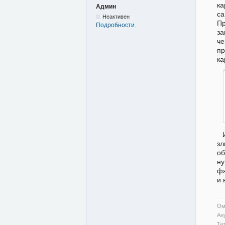
ка
Админ
са
Неактивен
П
Подробности
за
че
пр
ка
зл
об
ну
фа
и 
Ом
Ан
Та