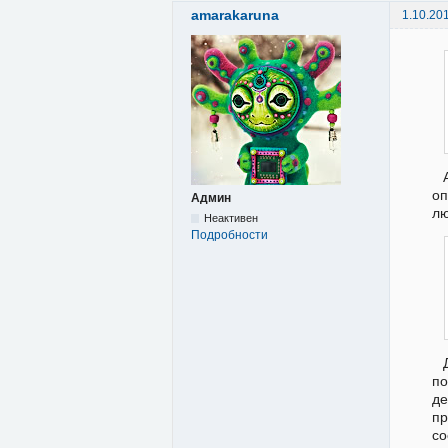
amarakaruna
1.10.20
оп
Админ
лю
Неактивен
Подробности
по
де
пр
со