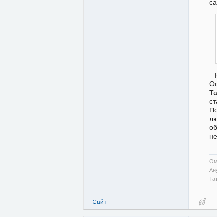
са
Ос
Т
ст
По
лю
об
не
Ом
Ан
Та
Сайт