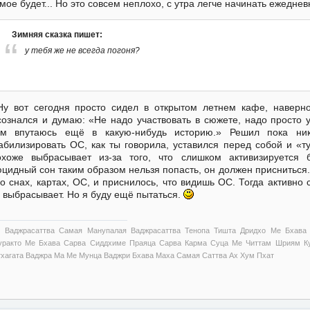
мое будет... Но это совсем неплохо, с утра легче начинать ежедне
Зимняя сказка пишет:
у тебя же не всегда погоня?
Ну вот сегодня просто сидел в открытом летнем кафе, наверно,
ознался и думаю: «Не надо участвовать в сюжете, надо просто 
ам впутаюсь ещё в какую-нибудь историю.» Решил пока ни
абилизировать ОС, как ты говорила, уставился перед собой и «
хоже выбрасывает из-за того, что слишком активизируется 
цидный сон таким образом нельзя попасть, он должен присниться.
о снах, картах, ОС, и приснилось, что видишь ОС. Тогда активно 
 выбрасывает. Но я буду ещё пытаться.
 Ваджрасаттва Самая Манупалая Ваджрасаттва Тенопа Тишта Дридхо Ме Бхава
уракто Ме Бхава Сарва Сиддхиме Праяца Сарва Карма Суца Ме Читтам Шриям Ку
тхагата Ваджра Ма Ме Мунца Ваджри Бхава Маха Самая Саттва Ах Хум Пхат