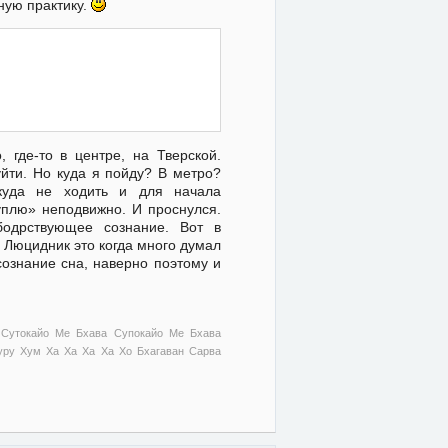
вную практику.
 где-то в центре, на Тверской.
уйти. Но куда я пойду? В метро?
куда не ходить и для начала
туплю» неподвижно. И проснулся.
бодрствующее сознание. Вот в
 Люцидник это когда много думал
сознание сна, наверно поэтому и
 Сутокайо Ме Бхава Супокайо Ме Бхава
ру Хум Ха Ха Ха Ха Хо Бхагаван Сарва