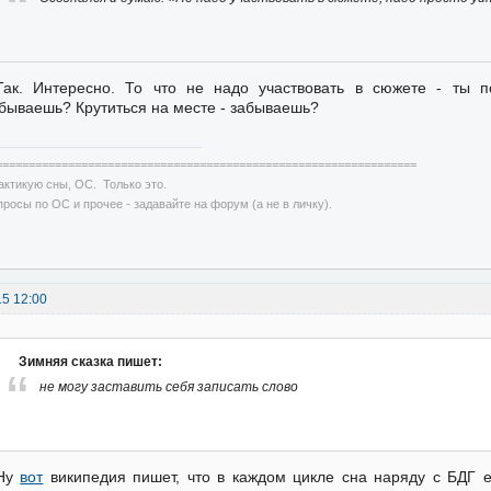
Так. Интересно. То что не надо участвовать в сюжете - ты 
бываешь? Крутиться на месте - забываешь?
================================================================
актикую сны, ОС. Только это.
просы по ОС и прочее - задавайте на форум (а не в личку).
15 12:00
Зимняя сказка пишет:
не могу заставить себя записать слово
Ну
вот
википедия пишет, что в каждом цикле сна наряду с БДГ ес