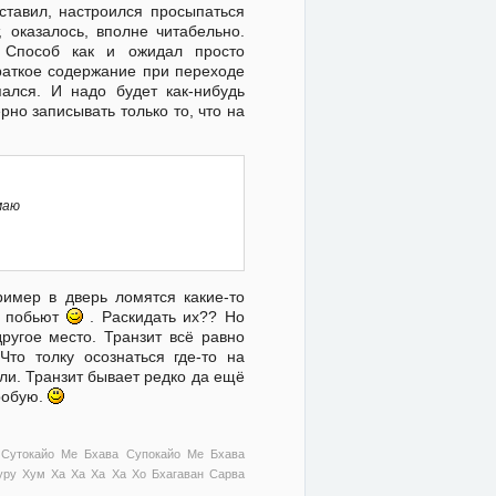
ставил, настроился просыпаться
 оказалось, вполне читабельно.
 Способ как и ожидал просто
раткое содержание при переходе
ался. И надо будет как-нибудь
рно записывать только то, что на
маю
ример в дверь ломятся какие-то
я побьют
. Раскидать их?? Но
другое место. Транзит всё равно
Что толку осознаться где-то на
ли. Транзит бывает редко да ещё
робую.
 Сутокайо Ме Бхава Супокайо Ме Бхава
ру Хум Ха Ха Ха Ха Хо Бхагаван Сарва