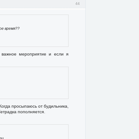
44
ое время??
а важное мероприятие и если я
 Когда просыпаюсь от будильника,
Тетрадка пополняется.
ти