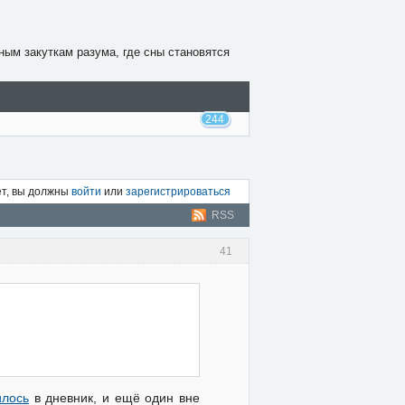
ным закуткам разума, где сны становятся
244
ет, вы должны
войти
или
зарегистрироваться
RSS
41
илось
в дневник, и ещё один вне