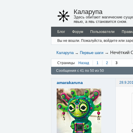
Каларупа
Здесь обитают магические суще
явью, а явь становится сном.
Блог
Форум
Пользователи
Прави
Вы не вошли.
Пожалуйста, войдите или заре
→
Нечёткий 
Каларупа
→
Первые шаги
Страницы
Назад
1
2
3
Сообщения с 41 по 50 из 50
amarakaruna
28.9.20