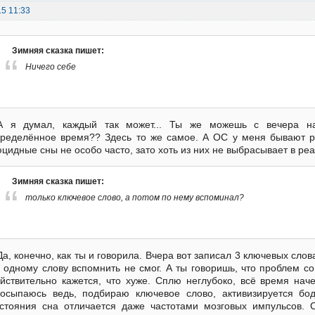
15 11:33
Зимняя сказка пишет:
Ничего себе
А я думал, каждый так может... Ты же можешь с вечера на
ределённое время?? Здесь то же самое. А ОС у меня бывают р
цидные сны не особо часто, зато хоть из них не выбрасывает в реа
Зимняя сказка пишет:
только ключевое слово, а потом по нему вспоминал?
Да, конечно, как ты и говорила. Вчера вот записал 3 ключевых слов
 одному слову вспомнить не смог. А ты говоришь, что проблем 
йствительно кажется, что хуже. Сплю неглубоко, всё время нач
осыпаюсь ведь, подбираю ключевое слово, активизируется бо
стояния сна отличается даже частотами мозговых импульсов. 