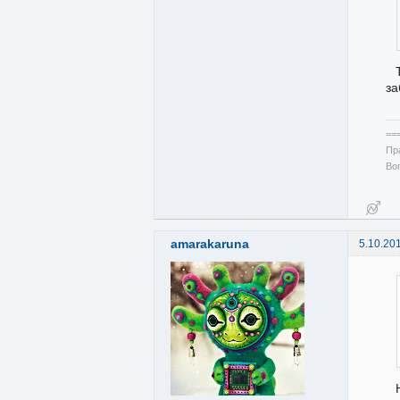
за
==
Пр
Во
amarakaruna
5.10.20