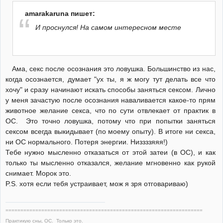
amarakaruna пишет:
И проснулся! На самом интересном месте
Ама, секс после осознания это ловушка. Большинство из нас,
когда осознается, думает "ух ты, я ж могу тут делать все что
хочу" и сразу начинают искать способы заняться сексом. Лично
у меня зачастую после осознания наваливается какое-то прям
животное желание секса, что по сути отвлекает от практик в
ОС. Это точно ловушка, потому что при попытки заняться
сексом всегда выкидывает (по моему опыту). В итоге ни секса,
ни ОС нормального. Потеря энергии. Низзззяяя!)
Тебе нужно мысленно отказаться от этой затеи (в ОС), и как
только ты мысленно отказался, желание мгновенно как рукой
снимает. Морок это.
P.S. хотя если тебя устраивает, мож я зря отговариваю)
==================================================================
Практикую сны, ОС. Только это.