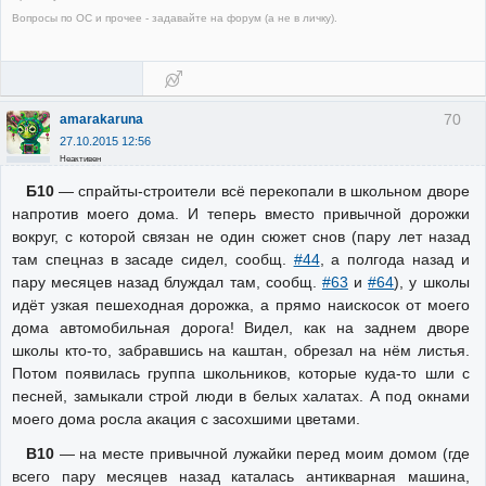
Вопросы по ОС и прочее - задавайте на форум (а не в личку).
70
amarakaruna
27.10.2015 12:56
Неактивен
Б10
— спрайты-строители всё перекопали в школьном дворе
напротив моего дома. И теперь вместо привычной дорожки
вокруг, с которой связан не один сюжет снов (пару лет назад
там спецназ в засаде сидел, сообщ.
#44
, а полгода назад и
пару месяцев назад блуждал там, сообщ.
#63
и
#64
), у школы
идёт узкая пешеходная дорожка, а прямо наискосок от моего
дома автомобильная дорога! Видел, как на заднем дворе
школы кто-то, забравшись на каштан, обрезал на нём листья.
Потом появилась группа школьников, которые куда-то шли с
песней, замыкали строй люди в белых халатах. А под окнами
моего дома росла акация с засохшими цветами.
В10
— на месте привычной лужайки перед моим домом (где
всего пару месяцев назад каталась антикварная машина,