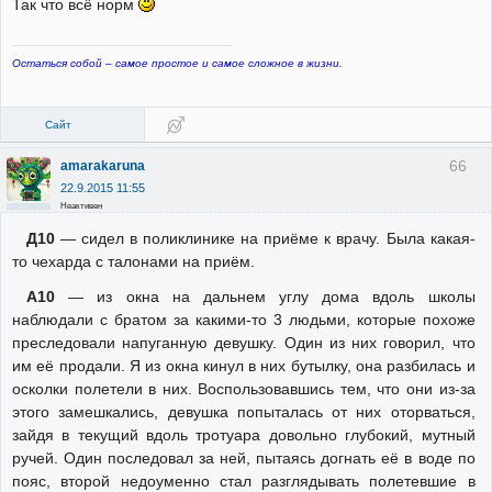
Так что всё норм
Остаться собой – самое простое и самое сложное в жизни.
Сайт
66
amarakaruna
22.9.2015 11:55
Неактивен
Д10
— сидел в поликлинике на приёме к врачу. Была какая-
то чехарда с талонами на приём.
А10
— из окна на дальнем углу дома вдоль школы
наблюдали с братом за какими-то 3 людьми, которые похоже
преследовали напуганную девушку. Один из них говорил, что
им её продали. Я из окна кинул в них бутылку, она разбилась и
осколки полетели в них. Воспользовавшись тем, что они из-за
этого замешкались, девушка попыталась от них оторваться,
зайдя в текущий вдоль тротуара довольно глубокий, мутный
ручей. Один последовал за ней, пытаясь догнать её в воде по
пояс, второй недоуменно стал разглядывать полетевшие в