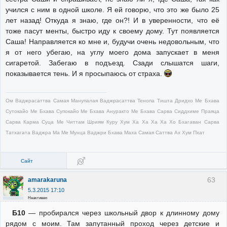
учился с ним в одной школе. Я ей говорю, что это же было 25
лет назад! Откуда я знаю, где он?! И в уверенности, что её
тоже пасут менты, быстро иду к своему дому. Тут появляется
Саша! Направляется ко мне и, будучи очень недовольным, что
я от него убегаю, на углу моего дома запускает в меня
сигаретой. Забегаю в подъезд. Сзади слышатся шаги,
показывается тень. И я просыпаюсь от страха.
Ом Ваджрасаттва Самая Манупалая Ваджрасаттва Тенопа Тишта Дридхо Ме Бхава
Сутокайо Ме Бхава Супокайо Ме Бхава Ануракто Ме Бхава Сарва Сиддхиме Праяца
Сарва Карма Суца Ме Читтам Шриям Куру Хум Ха Ха Ха Ха Хо Бхагаван Сарва
Татхагата Ваджра Ма Ме Мунца Ваджри Бхава Маха Самая Саттва Ах Хум Пхат
Сайт
63
amarakaruna
5.3.2015 17:10
Неактивен
Б10
— пробирался через школьный двор к длинному дому
рядом с моим. Там запутанный проход через детские и