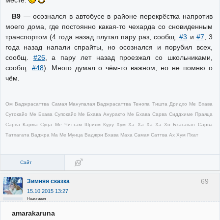
месте.
В9
— осознался в автобусе в районе перекрёстка напротив
моего дома, где постоянно какая-то чехарда со сновиденным
транспортом (4 года назад плутал пару раз, сообщ.
#3
и
#7
, 3
года назад напали спрайты, но осознался и порубил всех,
сообщ.
#26
, а пару лет назад проезжал со школьниками,
сообщ.
#48
). Много думал о чём-то важном, но не помню о
чём.
Ом Ваджрасаттва Самая Манупалая Ваджрасаттва Тенопа Тишта Дридхо Ме Бхава
Сутокайо Ме Бхава Супокайо Ме Бхава Ануракто Ме Бхава Сарва Сиддхиме Праяца
Сарва Карма Суца Ме Читтам Шриям Куру Хум Ха Ха Ха Ха Хо Бхагаван Сарва
Татхагата Ваджра Ма Ме Мунца Ваджри Бхава Маха Самая Саттва Ах Хум Пхат
Сайт
69
Зимняя сказка
15.10.2015 13:27
Неактивен
amarakaruna