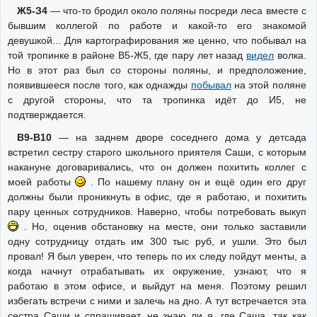
Ж5-З4
— что-то бродил около поляны посреди леса вместе с
бывшим коллегой по работе и какой-то его знакомой
девушкой... Для картографирования же ценно, что побывал на
той тропинке в районе В5-Ж5, где пару лет назад
видел
волка.
Но в этот раз был со стороны поляны, и предположение,
появившееся после того, как однажды
побывал
на этой поляне
с другой стороны, что та тропинка идёт до И5, не
подтверждается.
В9-В10
— на заднем дворе соседнего дома у детсада
встретил сестру старого школьного приятеля Саши, с которым
накануне договаривались, что он должен похитить коллег с
моей работы
. По нашему плану он и ещё один его друг
должны были проникнуть в офис, где я работаю, и похитить
пару ценных сотрудников. Наверно, чтобы потребовать выкуп
. Но, оценив обстановку на месте, они только заставили
одну сотрудницу отдать им 300 тыс руб, и ушли. Это был
провал! Я был уверен, что теперь по их следу пойдут менты, а
когда начнут отрабатывать их окружение, узнают, что я
работаю в этом офисе, и выйдут на меня. Поэтому решил
избегать встречи с ними и залечь на дно. А тут встречается эта
сестра Саши и спрашивает, не знаю ли я, где Саша, так как