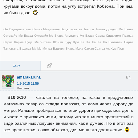
кругами вокруг дома, потом на углу встретил Кобзона. Причём,
их было двое.
Ом Ваджрасаттва Самая Манупалая Ваджрасаттва Тенопа Тишта Дридхо Ме Бхава
Сутокайо Ме Бхава Супокайо Ме Бхава Ануракто Ме Бхава Сарва Сиддхиме Праяца
Сарва Карма Суца Ме Читтам Шриям Куру Хум Ха Ха Ха Ха Хо Бхагаван Сарва
Татхагата Ваджра Ма Ме Мунца Ваджри Бхава Маха Самая Саттва Ах Хум Пхат
Сайт
64
amarakaruna
1.9.2015 11:59
Неактивен
В10-Ж10
— катался на тележке, на каких в продуктовых
магазинах товар со склада привозят, от дома через дорогу до
метро. Раньше пробираться по этой дороге приходилось долго
и часто с приключениями, потому что там много препятствий в
виде различных ловушек внимания, как я думаю. Но в этот раз
все препятствия ловко объехал, для меня это достижение.