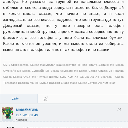
автобус. Но увязался за группой из начальных классов и
отбился от своих, а когда вернулся никого не было. Дежурный
в холле школы сказал, что ничего не знает, и я стал
заглядывать во все классы, надеясь, что моя группа где-то тут.
Дежурный сказал, что у него наверно есть телефон
руководителя моей группы, впрочем назвав совершенно не ту
фамилию, а все телефоны у него были на клочках бумаги.
Какие-то клочки он уронил, и мы вместе стали их собирать,
выясняя этот телефон или нет. Так телефон и не нашли.
Ом Ваджрасаттва Самая Манупалая Ваджрасаттва Тенопа Тишта Дридхо Ме Бхава
Сутокайо Ме Бхава Супокайо Ме Бхава Ануракто Ме Бхава Сарва Сиддхиме Праяца
Сарва Карма Суца Ме Читтам Шриям Куру Хум Ха Ха Ха Ха Хо Бхагаван Сарва
Татхагата Ваджра Ма Ме Мунца Ваджри Бхава Маха Самая Саттва Ах Хум Пхат
Сайт
74
amarakaruna
12.1.2016 11:49
Неактивен