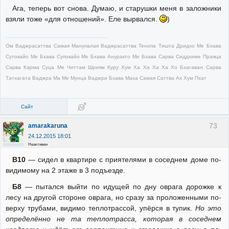
Ага, теперь вот снова. Думаю, и старушки меня в заложники
взяли тоже «для отношений». Еле вырвался.
)
Ом Ваджрасаттва Самая Манупалая Ваджрасаттва Тенопа Тишта Дридхо Ме Бхава
Сутокайо Ме Бхава Супокайо Ме Бхава Ануракто Ме Бхава Сарва Сиддхиме Праяца
Сарва Карма Суца Ме Читтам Шриям Куру Хум Ха Ха Ха Ха Хо Бхагаван Сарва
Татхагата Ваджра Ма Ме Мунца Ваджри Бхава Маха Самая Саттва Ах Хум Пхат
Сайт
73
amarakaruna
24.12.2015 18:01
Неактивен
В10
— сидел в квартире с приятелями в соседнем доме по-
видимому на 2 этаже в 3 подъезде.
Б8
— пытался выйти по идущей по дну оврага дорожке к
лесу на другой стороне оврага, но сразу за проложенными по-
верху трубами, видимо теплотрассой, упёрся в тупик.
Но это
определённо не та теплотрасса, которая в соседнем