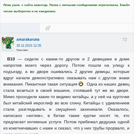
Лёма ушла с сайта навсегда. Папка с личными сообщениями переполнена. Емейл
читаю выборочно и не ежедневно.
72
amarakaruna
30.11.2015 12:35
Неактивен
В10
— сидели с каким-то другом и 2 девицами в доме
напротив моего через дорогу. Потом пошли на улицу к
подъезду, а во дворе ошивались 2 другие девицы, которые
вдруг начали демонстративно оказывать нам с другом знаки
внимания. Пикантная такая ситуация
. Одна из наших девиц
стала возиться в своей машине, стоявшей тут же во дворе.
Мимо проходили какие-то видимо китайцы, а у неё на курточке
был китайский иероглиф во всю спину. Китайцы с удивлением
стали разглядывать и смущённо захихикали. Оказалось,
написано «интим», в Китае такие куртки носят те, кто
предлагает интимные услуги. Потом прибежал дедушка одной
из кокетничавших с нами и сказал, что у них трубы прорвало, и