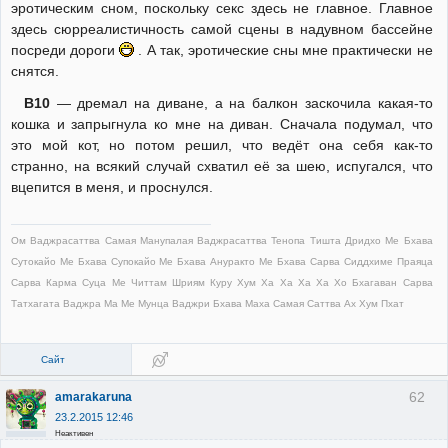
эротическим сном, поскольку секс здесь не главное. Главное
здесь сюрреалистичность самой сцены в надувном бассейне
посреди дороги
. А так, эротические сны мне практически не
снятся.
В10
— дремал на диване, а на балкон заскочила какая-то
кошка и запрыгнула ко мне на диван. Сначала подумал, что
это мой кот, но потом решил, что ведёт она себя как-то
странно, на всякий случай схватил её за шею, испугался, что
вцепится в меня, и проснулся.
Ом Ваджрасаттва Самая Манупалая Ваджрасаттва Тенопа Тишта Дридхо Ме Бхава
Сутокайо Ме Бхава Супокайо Ме Бхава Ануракто Ме Бхава Сарва Сиддхиме Праяца
Сарва Карма Суца Ме Читтам Шриям Куру Хум Ха Ха Ха Ха Хо Бхагаван Сарва
Татхагата Ваджра Ма Ме Мунца Ваджри Бхава Маха Самая Саттва Ах Хум Пхат
Сайт
62
amarakaruna
23.2.2015 12:46
Неактивен