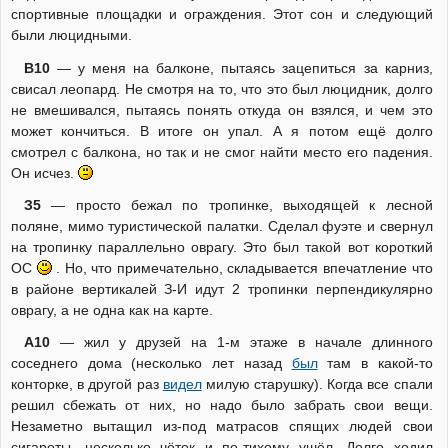
спортивные площадки и ограждения. Этот сон и следующий
были люцидными.
В10
— у меня на балконе, пытаясь зацепиться за карниз,
свисал леопард. Не смотря на то, что это был люцидник, долго
не вмешивался, пытаясь понять откуда он взялся, и чем это
может кончиться. В итоге он упал. А я потом ещё долго
смотрел с балкона, но так и не смог найти место его падения.
Он исчез.
З5
— просто бежал по тропинке, выходящей к лесной
поляне, мимо туристической палатки. Сделал фуэте и свернул
на тропинку параллельно оврагу. Это был такой вот короткий
ОС
. Но, что примечательно, складывается впечатление что
в районе вертикалей З-И идут 2 тропинки перпендикулярно
оврагу, а не одна как на карте.
А10
— жил у друзей на 1-м этаже в начале длинного
соседнего дома (несколько лет назад
был
там в какой-то
конторке, в другой раз
видел
милую старушку). Когда все спали
решил сбежать от них, но надо было забрать свои вещи.
Незаметно вытащил из-под матрасов спящих людей свои
сигареты, несколько чёток и по-тихому ушёл. Долго ходил