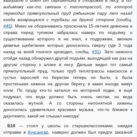
квадрате и идёт от серпантина к сторожке в лесу, а по-
видимому как-то связана с теплотрассой, по которой
переходил прямоугольный пруд рядышком пару лет назад
когда возвращался с турбазы на другой стороне (сообщ.
#45
).
Мимо не оборачиваясь проскочила 15-летняя девчонка и
справа перед тупиком забралась наверх по подъёму, о
существовании которого я не знал, к подружкам, звонкое
девичье щебетание которых доносилось сверху (где 3 года
назад за мной гонялся крокодил, сообщ.
#31
). Зато немного
отойдя назад обнаружил другой подъём, выходящий как раз на
другую сторону к аллее в лесу. Дальше видел тот самый
прямоугольный пруд, только труб теплотрассы наискосок и
густых зарослей по берегам теперь не было, а была
простенькая хижина на другом берегу, в каких иногда живут
олли. По пруду кто-то катался на моторной лодке, я ещё
подумал, что вода должно быть очень чистая, но вода
оказалась мутной. А со стороны непонятной хижины
доносилась удивительно красивая музыка, что-то близкое к
даунтемпо, какой не слышал никогда!
Б10
— стоял у школы со старшеклассниками, ожидая
отправки в
Кунсангар
, наверно должен был придти заказной