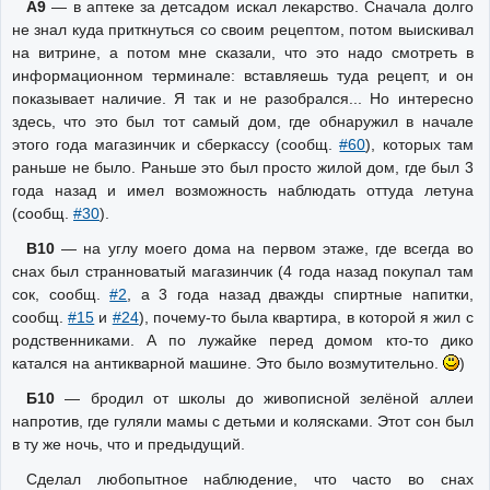
А9
— в аптеке за детсадом искал лекарство. Сначала долго
не знал куда приткнуться со своим рецептом, потом выискивал
на витрине, а потом мне сказали, что это надо смотреть в
информационном терминале: вставляешь туда рецепт, и он
показывает наличие. Я так и не разобрался... Но интересно
здесь, что это был тот самый дом, где обнаружил в начале
этого года магазинчик и сберкассу (сообщ.
#60
), которых там
раньше не было. Раньше это был просто жилой дом, где был 3
года назад и имел возможность наблюдать оттуда летуна
(сообщ.
#30
).
В10
— на углу моего дома на первом этаже, где всегда во
снах был странноватый магазинчик (4 года назад покупал там
сок, сообщ.
#2
, а 3 года назад дважды спиртные напитки,
сообщ.
#15
и
#24
), почему-то была квартира, в которой я жил с
родственниками. А по лужайке перед домом кто-то дико
катался на антикварной машине. Это было возмутительно.
)
Б10
— бродил от школы до живописной зелёной аллеи
напротив, где гуляли мамы с детьми и колясками. Этот сон был
в ту же ночь, что и предыдущий.
Сделал любопытное наблюдение, что часто во снах