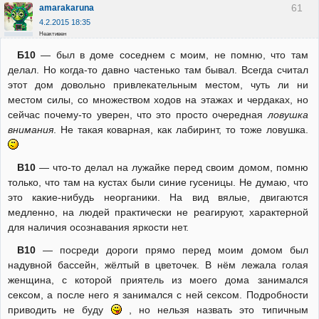
61
amarakaruna
4.2.2015 18:35
Неактивен
Б10
— был в доме соседнем с моим, не помню, что там
делал. Но когда-то давно частенько там бывал. Всегда считал
этот дом довольно привлекательным местом, чуть ли ни
местом силы, со множеством ходов на этажах и чердаках, но
сейчас почему-то уверен, что это просто очередная
ловушка
внимания
. Не такая коварная, как лабиринт, то тоже ловушка.
В10
— что-то делал на лужайке перед своим домом, помню
только, что там на кустах были синие гусеницы. Не думаю, что
это какие-нибудь неорганики. На вид вялые, двигаются
медленно, на людей практически не реагируют, характерной
для наличия осознавания яркости нет.
В10
— посреди дороги прямо перед моим домом был
надувной бассейн, жёлтый в цветочек. В нём лежала голая
женщина, с которой приятель из моего дома занимался
сексом, а после него я занимался с ней сексом. Подробности
приводить не буду
, но нельзя назвать это типичным