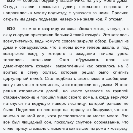
В10
— собирал окурки у магазинчика на углу моего дома.
Оттуда вышли несколько девиц школьного возраста и
направились к моему подъезду, я увязался за ними. Просили
открыть им дверь подъезда, наверно не знали код. Я открыл.
В10
— ко мне в квартиру из окна вбежал котик, глянул, а к
окну снаружи пристроили большой такой козырёк. Это казалось
возмутительно, ведь кому-то совсем закрыли обзор. Вышел из
дома и обнаружилось, что в моём доме теперь школа, а под
козырьком вход, у которого в ожидании начала урока
толпились школьники. Стал обдумывать план как
демонтировать козырёк, закреплённый как оказалось на 3
вбитых в стену болтах, которые решил было спилить
циркулярной пилой. Стал подбивать школьников в сообщники,
как у них что-то отменилось, и их отправили по домам. Я тоже
решил отправиться домой, но как-то увязался за группой
старшеклассниц и прошёл мимо своего дома, а когда вернулся
наткнулся на ведущую наверх лестницу, которой раньше не
было. Поднялся по лестнице на террасу и обнаружил, что это
конечно не мой дом, хотя располагался на месте моего. Это
всё был люцидный сон, поскольку смутное осознавание, что
сплю, присутствовало с момента как вышел из дома к козырьку,