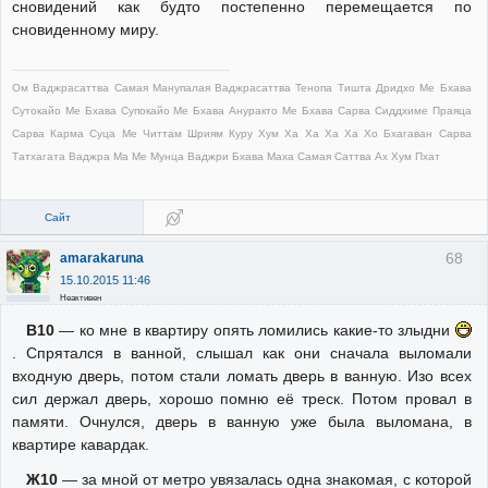
сновидений как будто постепенно перемещается по
сновиденному миру.
Ом Ваджрасаттва Самая Манупалая Ваджрасаттва Тенопа Тишта Дридхо Ме Бхава
Сутокайо Ме Бхава Супокайо Ме Бхава Ануракто Ме Бхава Сарва Сиддхиме Праяца
Сарва Карма Суца Ме Читтам Шриям Куру Хум Ха Ха Ха Ха Хо Бхагаван Сарва
Татхагата Ваджра Ма Ме Мунца Ваджри Бхава Маха Самая Саттва Ах Хум Пхат
Сайт
68
amarakaruna
15.10.2015 11:46
Неактивен
В10
— ко мне в квартиру опять ломились какие-то злыдни
. Спрятался в ванной, слышал как они сначала выломали
входную дверь, потом стали ломать дверь в ванную. Изо всех
сил держал дверь, хорошо помню её треск. Потом провал в
памяти. Очнулся, дверь в ванную уже была выломана, в
квартире кавардак.
Ж10
— за мной от метро увязалась одна знакомая, с которой