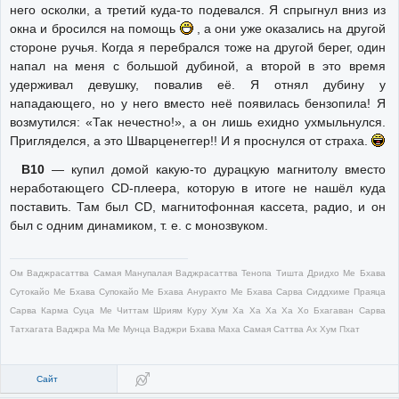
него осколки, а третий куда-то подевался. Я спрыгнул вниз из
окна и бросился на помощь
, а они уже оказались на другой
стороне ручья. Когда я перебрался тоже на другой берег, один
напал на меня с большой дубиной, а второй в это время
удерживал девушку, повалив её. Я отнял дубину у
нападающего, но у него вместо неё появилась бензопила! Я
возмутился: «Так нечестно!», а он лишь ехидно ухмыльнулся.
Пригляделся, а это Шварценеггер!! И я проснулся от страха.
В10
— купил домой какую-то дурацкую магнитолу вместо
неработающего CD-плеера, которую в итоге не нашёл куда
поставить. Там был CD, магнитофонная кассета, радио, и он
был с одним динамиком, т. е. с монозвуком.
Ом Ваджрасаттва Самая Манупалая Ваджрасаттва Тенопа Тишта Дридхо Ме Бхава
Сутокайо Ме Бхава Супокайо Ме Бхава Ануракто Ме Бхава Сарва Сиддхиме Праяца
Сарва Карма Суца Ме Читтам Шриям Куру Хум Ха Ха Ха Ха Хо Бхагаван Сарва
Татхагата Ваджра Ма Ме Мунца Ваджри Бхава Маха Самая Саттва Ах Хум Пхат
Сайт