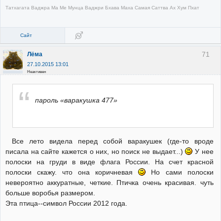
Татхагата Ваджра Ма Ме Мунца Ваджри Бхава Маха Самая Саттва Ах Хум Пхат
Сайт
71
Лёма
27.10.2015 13:01
Неактивен
пароль «варакушка 477»
Все лето видела перед собой варакушек (где-то вроде
писала на сайте кажется о них, но поиск не выдает...)
У нее
полоски на груди в виде флага России. На счет красной
полоски скажу. что она коричневая
Но сами полоски
невероятно аккуратные, четкие. Птичка очень красивая. чуть
больше воробья размером.
Эта птица--символ России 2012 года.