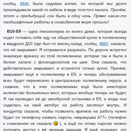
сообщ.
#64
), была садовая аллея, по которой мы долго
прокладывали какой-то кабель в виде толстого каната.
Причём,
этот и предыдущий сон были в одну ночь. Прямо какие-то
ландшафтные работы в сновиденном мире прошли!
В10-Е9
— одна пенсионерка из моего дома, которая всегда
ходит готовить себе еду на общественной кухне в поликлинику
в квадрате Д10 (где был-то месяц назад, сообщ.
#66
), сказала,
что её закрывают. Я отправился разузнать. По дороге встретил
знакомую врачиху из этой поликлиники, которая так и была в
белом халате с фонендоскопом на шее. Она сказала, что
действительно закрывают, и останется только кухня. Причём,
закрывают ещё и поликлинику в Е9, и теперь обслуживание
всех будет перенесено в центральную поликлинику округа, а
главное, что в этих поликлиниках ещё было некоторое
количество больничных мест, которых вообще теперь не будет.
Я так проводил её до автобусной остановки в Е9, а когда она
садилась на свой автобус на работу заглянул внутрь. И
кондуктор сказала, чтобы позвонить врачихе на работу нужно
будет по телефону назвать пароль «варакушка 477» (телефон
к сожалению не сказала
), а ещё по этому паролю можно
получить доступ к её личным данным. Я ещё подумал, что