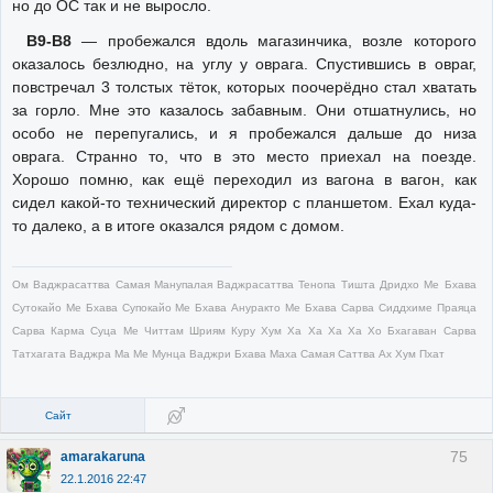
но до ОС так и не выросло.
В9-В8
— пробежался вдоль магазинчика, возле которого
оказалось безлюдно, на углу у оврага. Спустившись в овраг,
повстречал 3 толстых тёток, которых поочерёдно стал хватать
за горло. Мне это казалось забавным. Они отшатнулись, но
особо не перепугались, и я пробежался дальше до низа
оврага. Странно то, что в это место приехал на поезде.
Хорошо помню, как ещё переходил из вагона в вагон, как
сидел какой-то технический директор с планшетом. Ехал куда-
то далеко, а в итоге оказался рядом с домом.
Ом Ваджрасаттва Самая Манупалая Ваджрасаттва Тенопа Тишта Дридхо Ме Бхава
Сутокайо Ме Бхава Супокайо Ме Бхава Ануракто Ме Бхава Сарва Сиддхиме Праяца
Сарва Карма Суца Ме Читтам Шриям Куру Хум Ха Ха Ха Ха Хо Бхагаван Сарва
Татхагата Ваджра Ма Ме Мунца Ваджри Бхава Маха Самая Саттва Ах Хум Пхат
Сайт
75
amarakaruna
22.1.2016 22:47