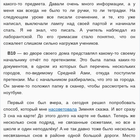
какого-то предмета. Давали очень много информации, а у
меня как всегда не было то ли ручки, то ли тетрадки. На
следующем уроке все писали сочинение, и те, кто уже
написал, выключали лампу над своей партой и начинали
спать. Я не знал, что писать. А учитель наблюдал из
лаборантской. По его гримасам стало понятно, что он
сожалеет слишком сильно нагружая учеников.
В10
— во дворе своего дома представлял какому-то своему
начальнику отчёт по претензиям. Это была папка каких-то
документов, в одном из которых был перечень нескольких
городов, по-видимому Средней Азии, откуда поступили
претензии. Мы с начальником разбирались, что это за города.
Он зачем-то положил папку в сканер, чтобы рассмотреть на
ноутбуке.
Первый сон был вчера, а сегодня решил попробовать
способ, который мне
насоветовала
Зимняя сказка. И вот сразу
3 сна на карте! До этого долго на карте не бывал. Теперь же
несколько снов подряд, не связанные сюжетами, но все в
школе и один неподалёку! А не так давно тоже было несколько
несвязанных снов в районе одной большой дороги. Место