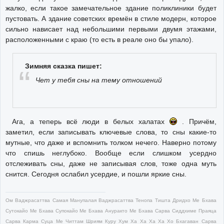
жалко, если такое замечательное здание поликлиники будет
пустовать. А здание советских времён в стиле модерн, которое
сильно нависает над небольшими первыми двумя этажами,
расположенными с краю (то есть в реале оно бы упало).
Зимняя сказка пишет:
Чет у тебя сны на тему отношений
Ага, а теперь всё люди в белых халатах
. Причём,
заметил, если записывать ключевые слова, то сны какие-то
мутные, что даже и вспомнить толком нечего. Наверно потому
что спишь неглубоко. Вообще если слишком усердно
отслеживать сны, даже не записывая слов, тоже одна муть
снится. Сегодня ослабил усердие, и пошли яркие сны.
Ом Ваджрасаттва Самая Манупалая Ваджрасаттва Тенопа Тишта Дридхо Ме Бхава
Сутокайо Ме Бхава Супокайо Ме Бхава Ануракто Ме Бхава Сарва Сиддхиме Праяца
Сарва Карма Суца Ме Читтам Шриям Куру Хум Ха Ха Ха Ха Хо Бхагаван Сарва