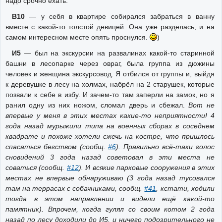
надо срочно ехать.
В10
— у себя в квартире собирался забраться в ванну
вместе с какой-то толстой девицей. Она уже разделась, и на
самом интересном месте опять проснулся.
)
И5
— был на экскурсии на развалинах какой-то старинной
башни в лесопарке через овраг, была группа из дюжины
человек и женщина экскурсовод. Я отбился от группы и, выйдя
к деревушке в лесу на холмах, набрёл на 2 старушек, которые
позвали к себе в избу. И зачем-то там заперли на замок, но я
ранил одну из них ножом, сломал дверь и сбежал.
Вот не
впервые у меня в этих местах какие-то неприятности! 4
года назад мурыжили типа на военных сборах в соседнем
квадрате и похоже хотели сжечь на костре, что пришлось
спасаться бегством (сообщ.
#6
). Правильно всё-таки голос
сновидений 3 года назад советовал в эти места не
соваться (сообщ.
#12
). И всякие парковые сооружения в этих
местах не впервые обнаруживаю (3 года назад тусовался
там на террасах с собачниками, сообщ.
#41
, кстати, ходили
тогда в этом направлении и видели ещё какой-то
памятник). Впрочем, когда гулял со своим котом 2 года
назад по лесу доходили до И5, и ничего подозрительного не