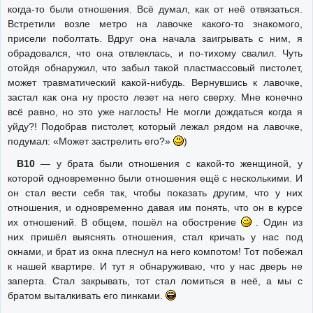
когда-то были отношения. Всё думал, как от неё отвязаться.
Встретили возле метро на лавочке какого-то знакомого,
присели поболтать. Вдруг она начала заигрывать с ним, я
обрадовался, что она отвлеклась, и по-тихому свалил. Чуть
отойдя обнаружил, что забыл такой пластмассовый пистолет,
может травматический какой-нибудь. Вернувшись к лавочке,
застал как она ну просто лезет на него сверху. Мне конечно
всё равно, но это уже наглость! Не могли дождаться когда я
уйду?! Подобрав пистолет, который лежал рядом на лавочке,
подумал: «Может застрелить его?»
)
В10
— у брата были отношения с какой-то женщиной, у
которой одновременно были отношения ещё с несколькими. И
он стал вести себя так, чтобы показать другим, что у них
отношения, и одновременно давая им понять, что он в курсе
их отношений. В общем, пошёл на обострение
. Один из
них пришёл выяснять отношения, стал кричать у нас под
окнами, и брат из окна плеснул на него компотом! Тот побежал
к нашей квартире. И тут я обнаруживаю, что у нас дверь не
заперта. Стал закрывать, тот стал ломиться в неё, а мы с
братом выталкивать его пинками.