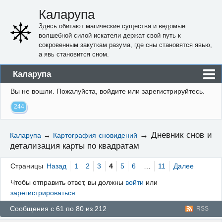
Каларупа
Здесь обитают магические существа и ведомые
волшебной силой искатели держат свой путь к
сокровенным закуткам разума, где сны становятся явью,
а явь становится сном.
Каларупа
Вы не вошли.
Пожалуйста, войдите или зарегистрируйтесь.
Блог
244
Форум
Пользователи
→
Дневник снов и
Каларупа
→
Картография сновидений
детализация карты по квадратам
Правила
Регистрация
Страницы
Назад
1
2
3
4
5
6
…
11
Далее
Чтобы отправить ответ, вы должны
войти
или
Вход
зарегистрироваться
Сообщения с 61 по 80 из 212
RSS