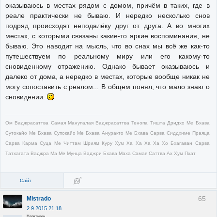
оказываюсь в местах рядом с домом, причём в таких, где в
реале практически не бываю. И нередко несколько снов
подряд происходят неподалёку друг от друга. А во многих
местах, с которыми связаны какие-то яркие воспоминания, не
бываю. Это наводит на мысль, что во снах мы всё же как-то
путешествуем по реальному миру или его какому-то
сновиденному отражению. Однако бывает оказываюсь и
далеко от дома, а нередко в местах, которые вообще никак не
могу сопоставить с реалом... В общем понял, что мало знаю о
сновидении.
Ом Ваджрасаттва Самая Манупалая Ваджрасаттва Тенопа Тишта Дридхо Ме Бхава
Сутокайо Ме Бхава Супокайо Ме Бхава Ануракто Ме Бхава Сарва Сиддхиме Праяца
Сарва Карма Суца Ме Читтам Шриям Куру Хум Ха Ха Ха Ха Хо Бхагаван Сарва
Татхагата Ваджра Ма Ме Мунца Ваджри Бхава Маха Самая Саттва Ах Хум Пхат
Сайт
65
Mistrado
2.9.2015 21:18
Неактивен