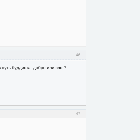
46
 путь буддиста: добро или зло ?
47