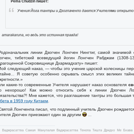
Pema Chudzin пишет:
Учения Йога тантры и Дзогпаченпо даются Учителями открыто 
amarakaruna, но ведь это истинная правда!
Родоначальник линии Дзогчен Лонгчен Нингтиг, самой значимой
огчен, тибетский всеведущий йогин Лонгчен Рабджам (1308-1
рагоценной Сокровищнице Дхармадхату» пишет:
ой следующий наказ, — чтобы это учение царской колесницы пер
тайне... Я советую особенно скрывать смысл этих великих тай
кретности.»
ли какие-то современные Учителя нарушают наказ основателя
св
то нехорошо! Как можно относить себя к линии Дзогчен Ло
язательства?! Мне кажется, что разглашение тантры это большая 
бета в 1959 году Китаем
.
Святой Лонгченпа писал, что подлинный учитель Дзогчен рождается р
ителя Дзогчен приезжают один за другим
...
 Ваджрасаттва Самая Манупалая Ваджрасаттва Тенопа Тишта Дридхо Ме Бхава