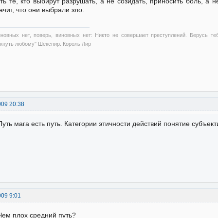
ть те, кто выбирут разрушать, а не созидать, приносить боль, а н
ачит, что они выбрали зло.
иновных нет, поверь, виновных нет: Никто не совершает преступлений. Берусь те
ткнуть любому" Шекспир. Король Лир
009 20:38
Путь мага есть путь. Категории этичности действий понятие субъект
009 9:01
Чем плох средний путь?