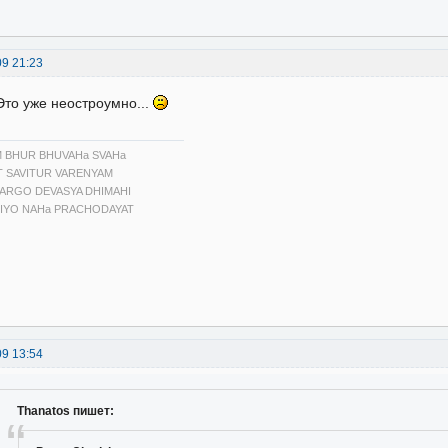
09 21:23
Это уже неостроумно...
 BHUR BHUVAHa SVAHa
T SAVITUR VARENYAM
ARGO DEVASYA DHIMAHI
IYO NAHa PRACHODAYAT
09 13:54
Thanatos пишет: