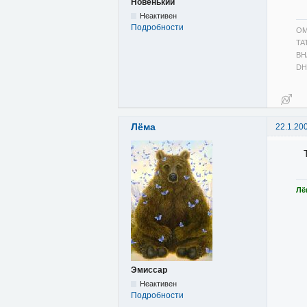
Новенький
Неактивен
Подробности
OM
TA
BH
DH
Лёма
22.1.20
Лё
Эмиссар
Неактивен
Подробности