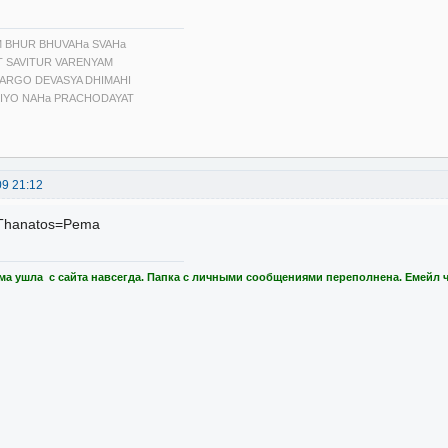
 BHUR BHUVAHa SVAHa
T SAVITUR VARENYAM
ARGO DEVASYA DHIMAHI
IYO NAHa PRACHODAYAT
09 21:12
Thanatos=Pema
ма ушла с сайта навсегда. Папка с личными сообщениями переполнена. Емейл 