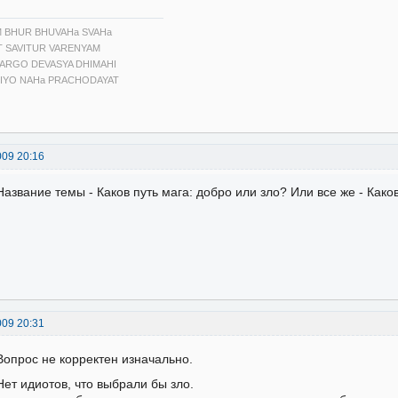
 BHUR BHUVAHa SVAHa
T SAVITUR VARENYAM
ARGO DEVASYA DHIMAHI
IYO NAHa PRACHODAYAT
009 20:16
Название темы - Каков путь мага: добро или зло? Или все же - Каков
009 20:31
Вопрос не корректен изначально.
Нет идиотов, что выбрали бы зло.