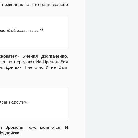
позволено то, что не позволено
ать её обязательства?!
ователи Учения Дзогпаченпо,
успешно передают Их Преподобия
нг Донгьял Ринпоче. И не Вам
раз в сто лет.
ти Времени тоже меняются. И
буддийски.