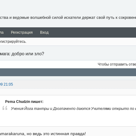
ства и ведомые волшебной силой искатели держат свой путь к сокровен
ла
Регистрация
Вход
гистрируйтесь.
 мага: добро или зло?
Чтобы отправить отв
09 21:05
Pema Chudzin пишет:
Учения Йога тантры и Дзогпаченпо даются Учителями открыто по 
amarakaruna, но ведь это истинная правда!