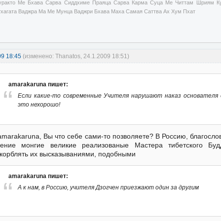
уракто Ме Бхава Сарва Сиддхиме Праяца Сарва Карма Суца Ме Читтам Шриям Ку
тхагата Ваджра Ма Ме Мунца Ваджри Бхава Маха Самая Саттва Ах Хум Пхат
09 18:45
(изменено: Thanatos, 24.1.2009 18:51)
amarakaruna пишет:
Если какие-то современные Учителя нарушают наказ основателя с
это нехорошо!
amarakaruna, Вы что себе сами-то позволяете? В Россию, благосло
чение монгие великие реализованые Мастера тибетского Бу
корблять их высказываниями, подобными
amarakaruna пишет:
А к нам, в Россию, учителя Дзогчен приезжают один за другим