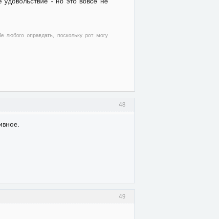
е удовольствие - но это вовсе не
бе любого оправдать, поскольку рот могу
48
ивное.
49