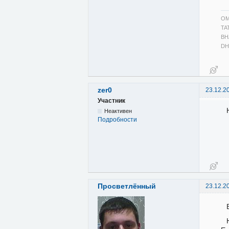
OM
TA
BH
DH
zer0
23.12.2
Участник
Неактивен
Подробности
Просветлённый
23.12.2