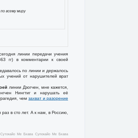
по всему миру
 сегодня линии передачи учения
363 гг) в комментарии к своей
едавалось по линии и держалось
ных учений от нарушителей врат
оей
линии Дзогчен, мне кажется,
нгчен Нингтиг и нарушать её
трагедия, чем
захват и разорение
аз в сто лет. А к нам, в Россию,
 Сутокайо Ме Бхава Супокайо Ме Бхава