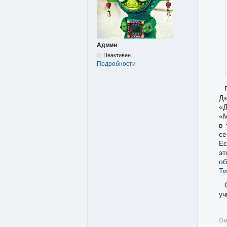
Админ
Неактивен
Подробности
Дз
«Д
«М
в 
се
Ес
э
об
Ти
уч
Ом