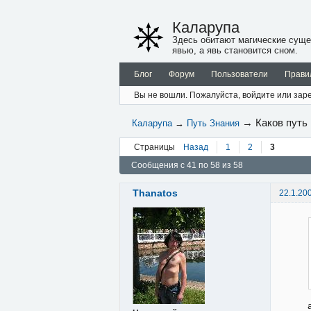
Каларупа
Здесь обитают магические суще
явью, а явь становится сном.
Блог
Форум
Пользователи
Прави
Вы не вошли.
Пожалуйста, войдите или заре
→
Каков путь
Каларупа
→
Путь Знания
Страницы
Назад
1
2
3
Сообщения с 41 по 58 из 58
Thanatos
22.1.20