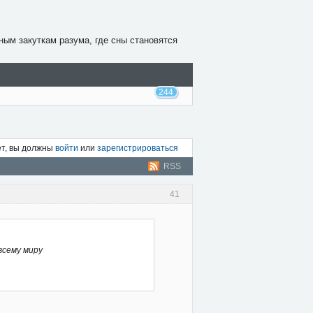
ным закуткам разума, где сны становятся
244
ет, вы должны
войти
или
зарегистрироваться
RSS
41
всему миру