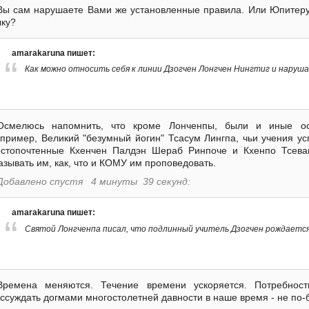
Вы сам нарушаете Вами же установленные правила. Или Юпитеру 
ку?
amarakaruna пишет:
Как можно относить себя к линии Дзогчен Лонгчен Нингтиг и наруш
Осмелюсь напомнить, что кроме Лонченпы, были и иные осн
пример, Великий "безумный йогин" Тсасум Лингпа, чьи учения 
стопочтенные Кхенчен Палдэн Шераб Ринпоче и Кхенпо Тсева
азывать им, как, что и КОМУ им проповедовать.
Добавлено спустя 4 минуты 39 секунд:
amarakaruna пишет:
Святой Лонгченпа писал, что подлинный учитель Дзогчен рождается 
Времена меняются. Течение времени ускоряется. Потребнос
ссуждать догмами многостолетней давности в наше время - не по-