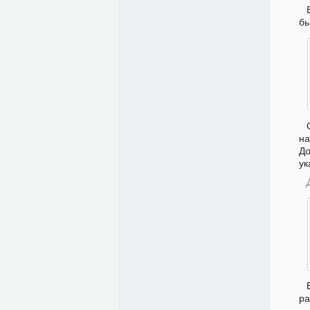
бы
на
До
ук
ра