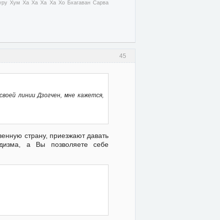
ру Хум Ха Ха Ха Ха Хо Бхагаван Сарва
45
воей линии Дзогчен, мне кажется,
венную страну, приезжают давать
ддизма, а Вы позволяете себе