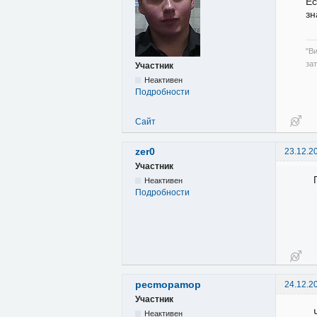
Ес
зн
"В
за
Участник
Неактивен
Подробности
Сайт
zer0
23.12.2
Участник
Неактивен
Подробности
pecmopamop
24.12.2
Участник
Неактивен