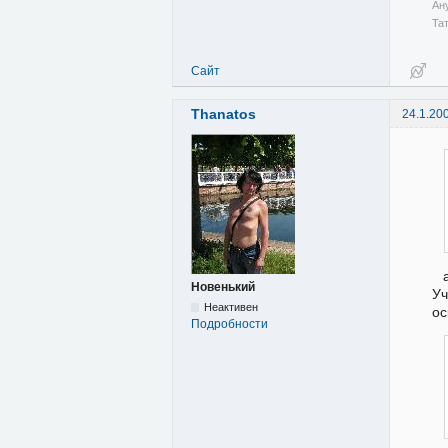
Ан
Та
Сайт
Thanatos
24.1.20
Новенький
У
Неактивен
ос
Подробности