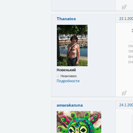
Thanatos
22.1.20
OM
TA
BH
DH
Новенький
Неактивен
Подробности
amarakaruna
24.1.20