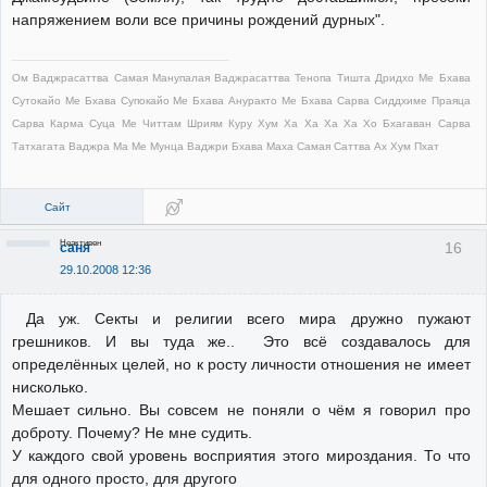
напряжением воли все причины рождений дурных".
Ом Ваджрасаттва Самая Манупалая Ваджрасаттва Тенопа Тишта Дридхо Ме Бхава
Сутокайо Ме Бхава Супокайо Ме Бхава Ануракто Ме Бхава Сарва Сиддхиме Праяца
Сарва Карма Суца Ме Читтам Шриям Куру Хум Ха Ха Ха Ха Хо Бхагаван Сарва
Татхагата Ваджра Ма Ме Мунца Ваджри Бхава Маха Самая Саттва Ах Хум Пхат
Сайт
Неактивен
16
саня
29.10.2008 12:36
Да уж. Секты и религии всего мира дружно пужают
грешников. И вы туда же.. Это всё создавалось для
определённых целей, но к росту личности отношения не имеет
нисколько.
Мешает сильно. Вы совсем не поняли о чём я говорил про
доброту. Почему? Не мне судить.
У каждого свой уровень восприятия этого мироздания. То что
для одного просто, для другого