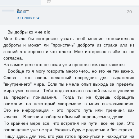
Неактивен
20
саня
3.11.2008 15:41
Вы добры ко мне
olo
Мне было бы интересно узнать твоё мнение относительно
доброты и может ли "проистечь" доброта из страха или из
знаний что хорошо и что плохо. Мне интересно в чём ты не
согласна.
На самом деле это не такая уж и простая тема как кажется.
Вообще то я могу говорить много чего.. но это не так важно.
Слова - это очень неважный посредник для выражения
"внутреннего" мира. Если ты имела опыт выхода за пределы
мира ума..логики.. Тебя подхватывало волной силы и уносило
за пределы понимания.. Тогда ты не будешь обращать
внимания на некоторый экстремизм в моих высказываниях.
Это не информация - это просто путь или треннинг, как
хочешь. В жизни я вобщем обычный парень,семья, детки..
По крайней мере всё, что встретил на пути, все не зря. Это
воплощение уже не зря. Уходить буду с радостью и без страха.
Пишу здесь для тех, кто уже готов проснуться и находится на