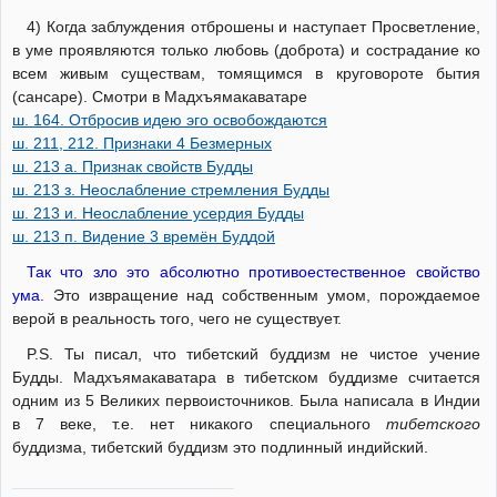
4) Когда заблуждения отброшены и наступает Просветление,
в уме проявляются только любовь (доброта) и сострадание ко
всем живым существам, томящимся в круговороте бытия
(сансаре). Смотри в Мадхъямакаватаре
ш. 164. Отбросив идею эго освобождаются
ш. 211, 212. Признаки 4 Безмерных
ш. 213 а. Признак свойств Будды
ш. 213 з. Неослабление стремления Будды
ш. 213 и. Неослабление усердия Будды
ш. 213 п. Видение 3 времён Буддой
Так что зло это абсолютно противоестественное свойство
ума.
Это извращение над собственным умом, порождаемое
верой в реальность того, чего не существует.
P.S. Ты писал, что тибетский буддизм не чистое учение
Будды. Мадхъямакаватара в тибетском буддизме считается
одним из 5 Великих первоисточников. Была написала в Индии
в 7 веке, т.е. нет никакого специального
тибетского
буддизма, тибетский буддизм это подлинный индийский.