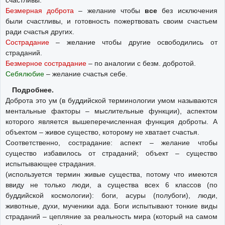
Безмерная доброта
– желание чтобы
все
без исключения
были счастливы, и готовность пожертвовать своим счастьем
ради счастья других.
Сострадание
– желание чтобы другие освободились от
страданий.
Безмерное сострадание
– по аналогии с безм. добротой.
Себялюбие
– желание счастья себе.
Подробнее.
Доброта это ум (в буддийской терминологии умом называются
ментальные факторы – мыслительные функции), аспектом
которого является вышеперечисленная функция доброты. А
объектом – живое существо, которому не хватает счастья.
Соответственно, сострадание: аспект – желание чтобы
существо избавилось от страданий; объект – существо
испытывающее страдания.
(используется термин живые существа, потому что имеются
ввиду не только люди, а существа всех 6 классов (по
буддийской космологии): боги, асуры (полубоги), люди,
животные, духи, мученики ада. Боги испытывают тонкие виды
страданий – цепляние за реальность мира (который на самом