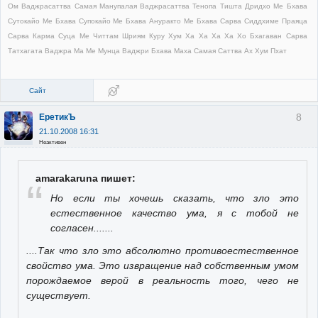
Ом Ваджрасаттва Самая Манупалая Ваджрасаттва Тенопа Тишта Дридхо Ме Бхава
Сутокайо Ме Бхава Супокайо Ме Бхава Ануракто Ме Бхава Сарва Сиддхиме Праяца
Сарва Карма Суца Ме Читтам Шриям Куру Хум Ха Ха Ха Ха Хо Бхагаван Сарва
Татхагата Ваджра Ма Ме Мунца Ваджри Бхава Маха Самая Саттва Ах Хум Пхат
Сайт
8
ЕретикЪ
21.10.2008 16:31
Неактивен
amarakaruna пишет:
Но если ты хочешь сказать, что зло это
естественное качество ума, я с тобой не
согласен.......
....Так что зло это абсолютно противоестественное
свойство ума. Это извращение над собственным умом
порождаемое верой в реальность того, чего не
существует.