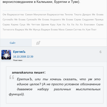
вероисповеданием в Калмыкии, Бурятии и Туве).
Ом Ваджрасаттва Самая Манупалая Ваджрасаттва Тенопа Тишта Дридхо Ме Бхава
Сутокайо Ме Бхава Супокайо Ме Бхава Ануракто Ме Бхава Сарва Сиддхиме Праяца
Сарва Карма Суца Ме Читтам Шриям Куру Хум Ха Ха Ха Ха Хо Бхагаван Сарва
Татхагата Ваджра Ма Ме Мунца Ваджри Бхава Маха Самая Саттва Ах Хум Пхат
Сайт
6
ЕретикЪ
16.10.2008 22:39
Неактивен
amarakaruna пишет:
ЕретикЪ, или ты хочешь сказать, что ум это
единое целое? (А не просто условное обозначение
даваемое набору различных мыслительных
функций).