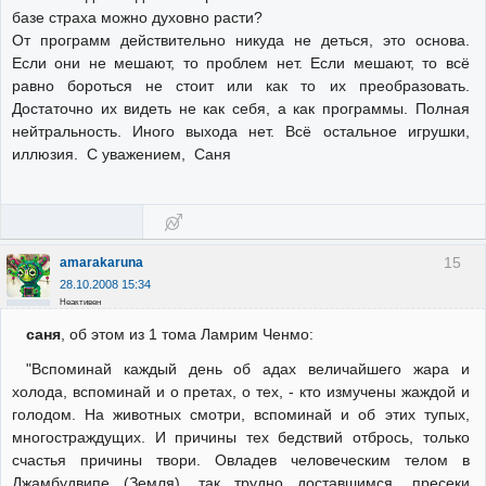
базе страха можно духовно расти?
От программ действительно никуда не деться, это основа.
Если они не мешают, то проблем нет. Если мешают, то всё
равно бороться не стоит или как то их преобразовать.
Достаточно их видеть не как себя, а как программы. Полная
нейтральность. Иного выхода нет. Всё остальное игрушки,
иллюзия. С уважением, Саня
15
amarakaruna
28.10.2008 15:34
Неактивен
саня
, об этом из 1 тома Ламрим Ченмо:
"Вспоминай каждый день об адах величайшего жара и
холода, вспоминай и о претах, о тех, - кто измучены жаждой и
голодом. На животных смотри, вспоминай и об этих тупых,
многостраждущих. И причины тех бедствий отбрось, только
счастья причины твори. Овладев человеческим телом в
Джамбудвипе (Земля), так трудно доставшимся, пресеки