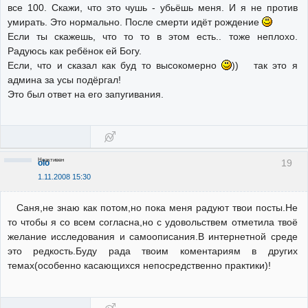
все 100. Скажи, что это чушь - убьёшь меня. И я не против
умирать. Это нормально. После смерти идёт рождение
Если ты скажешь, что то то в этом есть.. тоже неплохо.
Радуюсь как ребёнок ей Богу.
Если, что и сказал как буд то высокомерно
)) так это я
админа за усы подёргал!
Это был ответ на его запугивания.
Неактивен
19
olo
1.11.2008 15:30
Саня,не знаю как потом,но пока меня радуют твои посты.Не
то чтобы я со всем согласна,но с удовольствем отметила твоё
желание исследования и самоописания.В интернетной среде
это редкость.Буду рада твоим коментариям в других
темах(особенно касающихся непосредственно практики)!