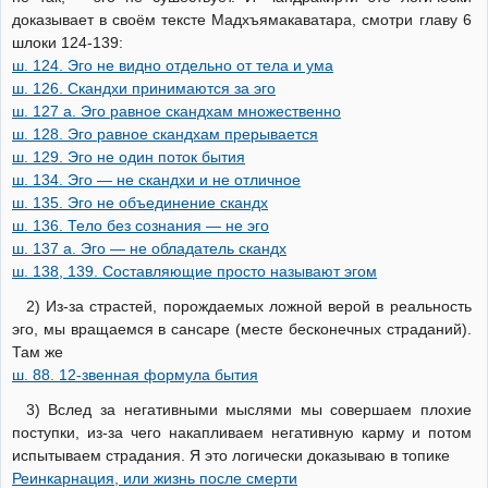
доказывает в своём тексте Мадхъямакаватара, смотри главу 6
шлоки 124-139:
ш. 124. Эго не видно отдельно от тела и ума
ш. 126. Скандхи принимаются за эго
ш. 127 а. Эго равное скандхам множественно
ш. 128. Эго равное скандхам прерывается
ш. 129. Эго не один поток бытия
ш. 134. Эго — не скандхи и не отличное
ш. 135. Эго не объединение скандх
ш. 136. Тело без сознания — не эго
ш. 137 а. Эго — не обладатель скандх
ш. 138, 139. Составляющие просто называют эгом
2) Из-за страстей, порождаемых ложной верой в реальность
эго, мы вращаемся в сансаре (месте бесконечных страданий).
Там же
ш. 88. 12-звенная формула бытия
3) Вслед за негативными мыслями мы совершаем плохие
поступки, из-за чего накапливаем негативную карму и потом
испытываем страдания. Я это логически доказываю в топике
Реинкарнация, или жизнь после смерти