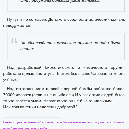
Они придуманы больным умом маньяков.
Ну тут я не согласен. До такого среднестатистический маньяк
недодумается.
Чтобы создать химическое оружие не надо быть
гением.
Над разработкой биологического и химического оружия
работали целые институты. В этом было задействованно много
учёных.
Над изготовлением первой ядерной бомбы работало более
70000 человек (если я не ошибаюсь) И у всех этих людей было
то что зовётся умом. Неважно что он не был гениальным.
Или только гении наделены добротой?
Никакого рая, никакого ада, только эти бесконечные миры, которые ты создаешь,
пока думаешь, что так и надо...