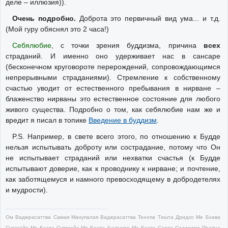
деле – иллюзия)).
Очень подробно.
Доброта это первичный вид ума... и т.д.
(Мой гуру обяснял это 2 часа!)
Себялюбие
, с точки зрения буддизма, причина
всех
страданий. И именно оно удерживает нас в сансаре
(бесконечном круговороте перерождений, сопровождающимся
непрерывными страданиями). Стремление к собственному
счастью уводит от естественного пребывания в нирване –
блаженство нирваны это естественное состояние для любого
живого существа. Подробно о том, как себялюбие нам же и
вредит я писал в топике
Введение в буддизм
.
P.S. Например, в свете всего этого, по отношению к Будде
нельзя испытывать доброту или сострадание, потому что Он
не испытывает страданий или нехватки счастья (к Будде
испытывают доверие, как к проводнику к нирване; и почтение,
как заботящемуся и намного превосходящему в добродетелях
и мудрости).
Ом Ваджрасаттва Самая Манупалая Ваджрасаттва Тенопа Тишта Дридхо Ме Бхава
Сутокайо Ме Бхава Супокайо Ме Бхава Ануракто Ме Бхава Сарва Сиддхиме Праяца