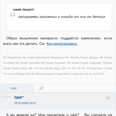
саня пишет:
программы заложены и никуда от них не деться
Образ мышления прекрасно поддаётся изменению, если
знать как это делать. См.
Как медитировать
Ом Ваджрасаттва Самая Манупалая Ваджрасаттва Тенопа Тишта Дридхо Ме Бхава
Сутокайо Ме Бхава Супокайо Ме Бхава Ануракто Ме Бхава Сарва Сиддхиме Праяца
Сарва Карма Суца Ме Читтам Шриям Куру Хум Ха Ха Ха Ха Хо Бхагаван Сарва
Татхагата Ваджра Ма Ме Мунца Ваджри Бхава Маха Самая Саттва Ах Хум Пхат
Сайт
Неактивен
14
саня
28.10.2008 15:07
А вы видели ад? Или прочитали о нём? Вы считаете на