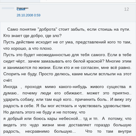
Неактивен
12
саня
28.10.2008 0:59
Само понятие "доброта" стоит забыть, если стоишь на пути.
Кто знает где добро, где зло?
Пусть действие исходит не от ума, представлений кого то там,
что хорошо, а что плохо.
Пусть это будет неожиданностью для тебя самого. Если в тебе
сидит чёрт.. зачем замазывать его белой краской? Многие этим
и занимаются по жизни. Если кто и не согласен, мне всё равно.
Спорить не буду. Просто делюсь, какие мысли всплыли на этот
счёт.
Иногда , проходя мимо какого-нибудь живого существа я
думаю.. почему люди его обижают.. может это приятно..
ударить собаку, или там ещё кого.. причинить боль.. И вижу эту
радость в себе. Я бы мог истязать и чувствовать удовольствие.
Но делать этого не буду и не потому, что
я добрый или боюсь кары небесной... тд и тп. А потому, что
видеть это чудо жизни мне доставляет гораздо большую
радость, несравнимо большую... Что то там внутри