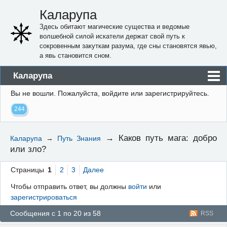
Каларупа
Здесь обитают магические существа и ведомые
волшебной силой искатели держат свой путь к
сокровенным закуткам разума, где сны становятся явью,
а явь становится сном.
Каларупа
Вы не вошли.
Пожалуйста, войдите или зарегистрируйтесь.
Блог
244
Форум
Пользователи
→
Каков путь мага: добро
Каларупа
→
Путь Знания
или зло?
Правила
Регистрация
Страницы
1
2
3
Далее
Чтобы отправить ответ, вы должны
войти
или
Вход
зарегистрироваться
Сообщения с 1 по 20 из 58
RSS