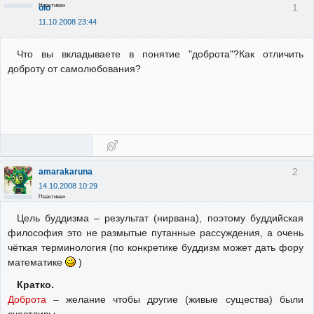
Неактивен
1
olo
11.10.2008 23:44
Что вы вкладываете в понятие "доброта"?Как отличить
доброту от самолюбования?
2
amarakaruna
14.10.2008 10:29
Неактивен
Цель буддизма – результат (нирвана), поэтому буддийская
философия это не размытые путанные рассуждения, а очень
чёткая терминология (по конкретике буддизм может дать фору
математике
)
Кратко.
Доброта
– желание чтобы другие (живые существа) были
счастливы.