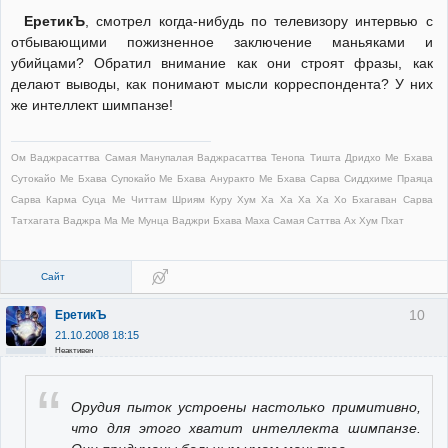
ЕретикЪ
, смотрел когда-нибудь по телевизору интервью с
отбывающими пожизненное заключение маньяками и
убийцами? Обратил внимание как они строят фразы, как
делают выводы, как понимают мысли корреспондента? У них
же интеллект шимпанзе!
Ом Ваджрасаттва Самая Манупалая Ваджрасаттва Тенопа Тишта Дридхо Ме Бхава
Сутокайо Ме Бхава Супокайо Ме Бхава Ануракто Ме Бхава Сарва Сиддхиме Праяца
Сарва Карма Суца Ме Читтам Шриям Куру Хум Ха Ха Ха Ха Хо Бхагаван Сарва
Татхагата Ваджра Ма Ме Мунца Ваджри Бхава Маха Самая Саттва Ах Хум Пхат
Сайт
10
ЕретикЪ
21.10.2008 18:15
Неактивен
Орудия пыток устроены настолько примитивно,
что для этого хватит интеллекта шимпанзе.