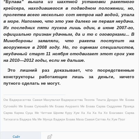
“Булава” вышла из шахтной установки ракетного
крейсера, находившегося в подводном положении, но,
пролетев всего несколько сот метров над водой, упала
в море. Напомню, что это уже далеко не первая неудача.
Из последних пяти пусков лишь один, в июне 2007-го,
официально признан удачным, да и то с оговорками... В
Минобороны заявляли, что ракета поступит на
вооружение в 2008 году. Но, по оценкам специалистов,
неудачный старт 11 ноября отодвигает этот срок уже
на 2010—2012 годы, если не дальше.
Это лишний раз доказывает, что посредственные
конструкторы работающие лишь за деньги, ничего
путного сделать не могут.
Ом Ваджрасаттва Самая Манупалая Ваджрасаттва Тенопа Тишта Дридхо Ме Бхава
Сутокайо Ме Бхава Супокайо Ме Бхава Ануракто Ме Бхава Сарва Сиддхиме Праяца
Сарва Карма Суца Ме Читтам Шриям Куру Хум Ха Ха Ха Ха Хо Бхагаван Сарва
Татхагата Ваджра Ма Ме Мунца Ваджри Бхава Маха Самая Саттва Ах Хум Пхат
Сайт