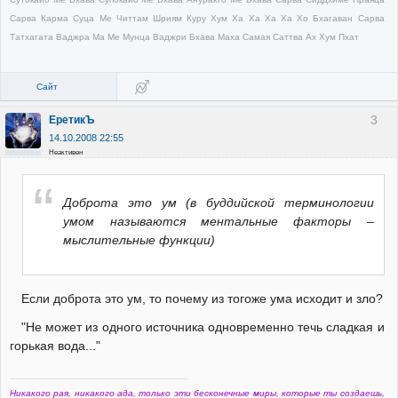
Сарва Карма Суца Ме Читтам Шриям Куру Хум Ха Ха Ха Ха Хо Бхагаван Сарва
Татхагата Ваджра Ма Ме Мунца Ваджри Бхава Маха Самая Саттва Ах Хум Пхат
Сайт
3
ЕретикЪ
14.10.2008 22:55
Неактивен
Доброта это ум (в буддийской терминологии
умом называются ментальные факторы –
мыслительные функции)
Если доброта это ум, то почему из тогоже ума исходит и зло?
"Не может из одного источника одновременно течь сладкая и
горькая вода..."
Никакого рая, никакого ада, только эти бесконечные миры, которые ты создаешь,