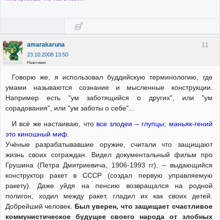
11
amarakaruna
23.10.2008 13:50
Неактивен
Говорю же, я использовал буддийскую терминологию, где
умами называются сознание и мысленные конструкции.
Например есть "ум заботящийся о других", или "ум
сорадования", или "ум заботы о себе"...
И всё же настаиваю, что
все злодеи – глупцы; маньяк-гений
это киношный миф.
Учёные разрабатывавшие оружие, считали что защищают
жизнь своих сограждан. Видел документальный фильм про
Грушина (Петра Дмитриевича, 1906-1993 гг), – выдающийся
конструктор ракет в СССР (создал первую управляемую
ракету). Даже уйдя на пенсию возвращался на родной
полигон, ходил между ракет, гладил их как своих детей.
Добрейший человек.
Был уверен, что защищает счастливое
коммунистическое будущее своего народа от злобных