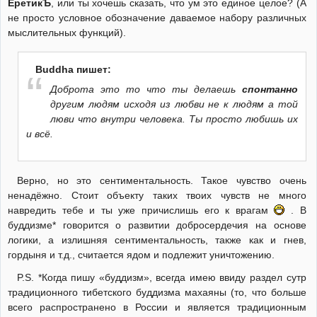
ЕретикЪ
, или ты хочешь сказать, что ум это единое целое? (А
не просто условное обозначение даваемое набору различных
мыслительных функций).
Buddha пишет:
Доброта это то что ты делаешь
спонтанно
другим людям исходя из любви не к людям а той
люви что внутри человека. Ты просто любишь их
и всё.
Верно, но это сентиментальность. Такое чувство очень
ненадёжно. Стоит объекту таких твоих чувств не много
навредить тебе и ты уже причислишь его к врагам
. В
буддизме* говорится о развитии добросердечия на основе
логики, а излишняя сентиментальность, также как и гнев,
гордыня и т.д., считается ядом и подлежит уничтожению.
P.S. *Когда пишу «буддизм», всегда имею ввиду раздел сутр
традиционного тибетского буддизма махаяны (то, что больше
всего распространено в России и является традиционным