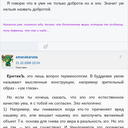
Я говорю что в уме не только доброта но и зло. Значит ум
нельзя назвать добротой.
Никакого рая, никакого ада, только эти бесконечные миры, которые ты создаешь,
пока думаешь, что так и надо...
7
amarakaruna
21.10.2008 10:24
Неактивен
ЕретикЪ
, это лишь вопрос терминологии. В буддизме умом
называют мысленные конструкции, например зрительный
образ - «ум глаза».
Но если ты хочешь сказать, что зло это естественное
качество ума, я с тобой не согласен. Зло нелогично:
1) Например, мы гневаемся когда кто-то причиняет вред
нашему эго, или мешает нашему эго заполучить желаемый
объект. Т.е. основа для гнева это вера в реальность эго. Но это
не так, – эго не сушествует. И Чандракирти это логически