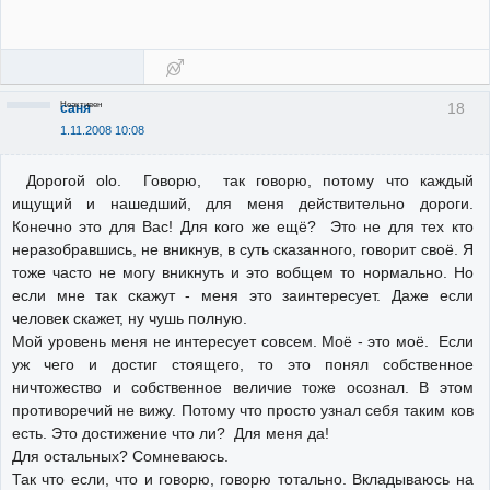
Неактивен
18
саня
1.11.2008 10:08
Дорогой olo. Говорю, так говорю, потому что каждый
ищущий и нашедший, для меня действительно дороги.
Конечно это для Вас! Для кого же ещё? Это не для тех кто
неразобравшись, не вникнув, в суть сказанного, говорит своё. Я
тоже часто не могу вникнуть и это вобщем то нормально. Но
если мне так скажут - меня это заинтересует. Даже если
человек скажет, ну чушь полную.
Мой уровень меня не интересует совсем. Моё - это моё. Если
уж чего и достиг стоящего, то это понял собственное
ничтожество и собственное величие тоже осознал. В этом
противоречий не вижу. Потому что просто узнал себя таким ков
есть. Это достижение что ли? Для меня да!
Для остальных? Сомневаюсь.
Так что если, что и говорю, говорю тотально. Вкладываюсь на